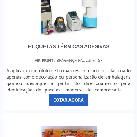
qualidade.Há muitas maneiras eficientes de uma empresa
demonstrar competência, excelência e destaque em sua
área de atuação. A Guaraçai Fitas Adesivas se mostra
referência por ter: Soluções eficazes para serrilhar fitas
dupla face em medidas variadas; Produtos na mais justa e
perfeita medida; Grande estoque de matéria prima;
Atendimento de forma personalizada para cada cliente.Não
ETIQUETAS TÉRMICAS ADESIVAS
obstante, quando falamos em rolo fita dupla face 3m, mais
do que visar apenas lucratividade, deve oferecer produtos e
serviços que tenham ótima qualidade e proteção, pontos
MK PRINT
/ BRAGANÇA PAULISTA - SP
importantes que ficam de fora no planejamento de
A aplicação do rótulo de forma crescente ao uso relacionado
empresas que visam apenas o lucro, deixando a desejar nos
apenas como decoração ou personalização de embalagens
outros fatores.Tudo isso e muito mais são os motivos pelos
ganhou destaque a partir do direcionamento para
quais a Guaraçai Fitas Adesivas é uma empresa
identificação de pacotes, maneira de comprovante de
comprometida com seus serviços quando falamos do
inviolabilidade de envelopes e caixas ou mesmo para
segmento de fitas dupla face. A empresa busca a tecnologia
COTAR AGORA
aplicação de códigos de barra e dados em mercadorias e
e desenvolvimento no que gera resultado e qualidade para
pacotes.Esse destaque das demais funções do rótulo
os clientes.EFICIÊNCIA E QUALIDADE COMPROVADASomente
resultou em um trabalho para aprimorar os modelos do
na Guaraçai Fitas Adesivas existe o que há de melhor em
autocolante, gerando, por exemplo, as etiquetas para
fitas dupla face. É possível encontrar uma grande variedade
precificação, os adesi.
no portfólio como fita dupla face refilada e fita dupla face