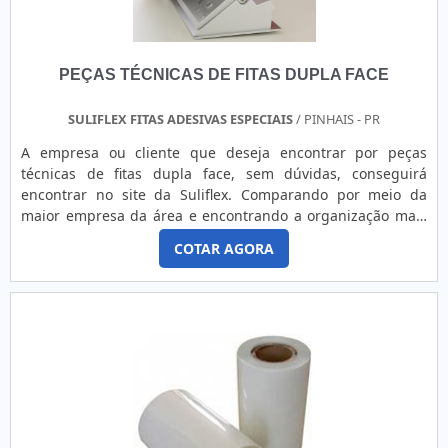
parceiros.
distribuidor, é importante buscar uma empresa que tenha
produtos e serviços com ótima qualidade e assertividade,
detalhes primordiais que são deixados de lado por muitas
PEÇAS TÉCNICAS DE FITAS DUPLA FACE
empresas que não focam na fidelização do cliente.Existem
muitas formas diferentes de demonstrar conhecimento e
autoridade em sua área de atuação. Por que a Estopack
SULIFLEX FITAS ADESIVAS ESPECIAIS
/ PINHAIS - PR
Embalagens é a melhor opção no segmento quando o
A empresa ou cliente que deseja encontrar por peças
assunto for bobina de filme stretch distribuidor:
técnicas de fitas dupla face, sem dúvidas, conseguirá
Comprometida com os serviços; Responsável; Altamente
encontrar no site da Suliflex. Comparando por meio da
qualificada; Inovadora; Segura. GARANTIA E
maior empresa da área e encontrando a organização mais
ASSERTIVIDADE NO SEGMENTOSomente na Estopack
competente do ramo. Quando o tema é peças técnicas de
Embalagens tem a solução ideal para bobina filme stretch
COTAR AGORA
fitas dupla face, com a melhor mão de obra da Suliflex o
distribuidor. É possível encontrar itens variados com
cliente alcançará eficiência com pagamento acessível.UM
tecnologia de ponta, como filme stretch e tubete de
POUCO MAIS SOBRE PEÇAS TÉCNICAS DE FITAS DUPLA
papelão.É conhecida por ser comprometida com os serviços
FACEA Suliflex canaliza seus esforços em proporcionar uma
e altamente qualificada, padrões alcançados por conter
estrutura com escritório de alta qualidade onde são
escritório de alta qualidade onde são realizadas as
realizadas as atividades e biblioteca técnica de apoio, tudo
atividades e mais de 10 anos de atuação no mercado de
isso para garantir que se tenha peças técnicas de fitas
embalagens plásticas. Tudo isso, somado a uma equipe
dupla face com precisão. Há muitas maneiras eficientes de
com colaboradores proativos e funcionários eficientes,
demonstrar competência e excelência em sua área de
garante o sucesso de cada cliente de ponta a ponta.
atuação. A Suliflex se mostra referência por ter: Soluções