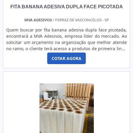
FITA BANANA ADESIVA DUPLA FACE PICOTADA
MVA ADESIVOS
/ FERRAZ DE VASCONCELOS - SP
Quem buscar por fita banana adesiva dupla face picotada,
encontrará a MVA Adesivos, empresa líder do mercado. Ao
solicitar um orçamento na organização que melhor atende
no ramo, o cliente terá acesso a produtos de primeira linha
e um suporte completo, do contato inicial ao pós-
COTAR AGORA
venda.Quando a temática é fita banana adesiva dupla face
picotada, com os colaboradores da MVA Adesivos o cliente
encontrará excelente custo-benefício e comprometimento
com o resultado final.MAIS SOBRE FITA BANANA ADESIVA
DUPLA FACE PICOTADAA MVA Adesivos foca seus esforços
em proporcionar aos clientes uma estrutura com escritório
de alta qualidade onde são realizadas as atividades e
estrutura suficiente para atender todas as demandas, tudo
para garantir fita banana adesiva dupla face picotada com
proteção.Há muitas maneiras eficientes de uma companhia
demonstrar competência, excelência e destaque em sua
área de atuação. A MVA Adesivos se mostra referência por