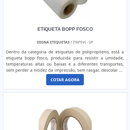
em serviços e fitas autoadesivas que otimizam os processos
de produção de vários segmentos industriais; equipe
técnica dedicada ao desenvolvimento de bons produtos;
Atendimento de forma personalizada para cada
ETIQUETA BOPP FOSCO
cliente.Ainda tratando-se de peças técnicas de fitas dupla
face, deve-se descartar empresas que não tenham produtos
e serviços com ótima qualidade e assertividade, detalhes
DIGNA ETIQUETAS
/ ITAPEVI - SP
que passam despercebidos e podem gerar prejuízo futuros
Dentro da categoria de etiquetas de polipropileno, está a
para os clientes.É por tudo isso que a Suliflex é uma
etiqueta bopp fosco, produzida para resistir a umidade,
empresa altamente qualificada quando se explana o
temperaturas altas ou baixas e a diferentes transportes,
segmento de fitas adesivas e mantas com revestimentos
sem perder a nitidez da impressão, sem rasgar, descolar ou
anti-aderentes e termo resistentes. O objetivo é
desgastar. Segundo a necessidade de seu
disponibilizar o que existe de melhor do mercado para
COTAR AGORA
empreendimento, podem ser solicitadas preenchidas ou
garantir o sucesso dos clientes.GARANTIA E ASSERTIVIDADE
com campos vazios, e a personalização de tamanho, cor,
NO SEGMENTONa Suliflex as melhores opções sempre estão
formato e gramatura, ficam a critério do cliente. São
à disposição quando se procura soluções para fitas adesivas
passíveis de pers....
e mantas com revestimentos anti-aderentes e termo
resistentes. Prezando pelo que há de mais moderno, traz
inovações e variedades em aplicador manual de fita bopp e
fitas adesivas para a indústria de artigos de grande
consumo com ótima qualidade e assertividade.Para tal