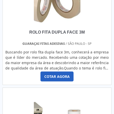
sucesso, a empresa investiu em profissionais competentes e
em equipamentos inovadores. A Suliflex é uma empresa
que tem sido apontada de forma positiva no mercado pela
idoneidade em tudo que faz, onde comprova sua essência
de trazer o melhor aos clientes no mercado..
ROLO FITA DUPLA FACE 3M
GUARAÇAI FITAS ADESIVAS
/ SÃO PAULO - SP
Buscando por rolo fita dupla face 3m, conhecerá a empresa
que é líder do mercado. Recebendo uma cotação por meio
da maior empresa da área e descobrindo a maior referência
de qualidade da área de atuação.Quando o tema é rolo fita
dupla face 3m, com os profissionais da Guaraçai Fitas
COTAR AGORA
Adesivas o cliente conseguirá proteção com agilidade de
atendimento.MAIS DETALHES INTERESSANTES SOBRE ROLO
FITA DUPLA FACE 3MA Guaraçai Fitas Adesivas objetiva sua
energia em oferecer aos parceiros uma estrutura com
escritório de alta qualidade onde são realizadas as
atividades e biblioteca técnica de apoio, tudo isso para
garantir que se tenha rolo fita dupla face 3m com ótima