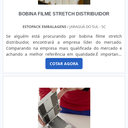
ter: Amplo estoque de mercadorias; Atendimento
personalizado; Colaboradores eficientes; Preço Justo.Ainda
BOBINA FILME STRETCH DISTRIBUIDOR
focando em fita banana adesiva dupla face picotada,
sempre deve-se buscar uma empresa que tenha produtos e
serviços com ótima qualidade e excelente custo-benefício,
ESTOPACK EMBALAGENS
/ JARAGUÁ DO SUL - SC
detalhes primordiais que são deixados de lado por muitas
Se alguém está procurando por bobina filme stretch
empresas que não focam na fidelização do cliente.Esses e
distribuidor, encontrará a empresa líder do mercado.
outros motivos são a razão pela qual a MVA Adesivos é uma
Comparando na empresa mais qualificada do mercado e
empresa inovadora quando explanamos o segmento de
achando a melhor referência em qualidade.É importante
fitas adesivas. O objetivo é disponibilizar a satisfação da
lembrar que o produto deve sempre ser adquirido com
venda à entrega final, com foco total na
COTAR AGORA
empresas especializadas no segmento. Esse tipo de
qualidade.EFICIÊNCIA E QUALIDADE COMPROVADANa MVA
cuidado ajuda a garantir a qualidade e durabilidade dos
Adesivos as melhores opções sempre estão à disposição
materiais, além de evitar prejuízos com substituições
quando se procura soluções para fitas adesivas. A empresa
frequentes de peças defeituosas. Assim, é possível poupar
oferece opções como fita acrílica branca e fita dupla face de
gastos desnecessários.MAIS DETALHES SOBRE BOBINA
papel com ótima qualidade e assertividade.A empresa
FILME STRETCH DISTRIBUIDORSe alguém busca por bobina
garante a satisfação dos clientes através de um
de filme stretch distribuidor altamente qualificado,
atendimento singular, por meio de profissionais treinados e
encontra na Estopack Embalagens. Com grande expressão
altamente qualificados. A MVA Adesivos é uma empresa que
de mercado quando o assunto é fita de arquear e tubete de
tem despontado no segmento pela seriedade e qualidade
papelão, oferecendo o que há de melhor em tecnologia ao
que comprova sua essência de trazer o melhor para os
cliente.Sem perder o foco em bobina filme stretch