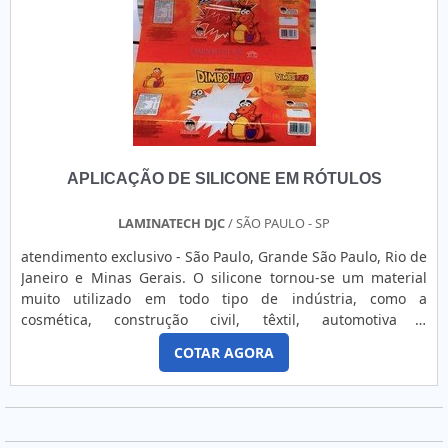
5mm com ótima qualidade e proteção.Garantimos a
satisfação dos clientes através de um atendimento singular,
por meio de profissionais treinados e altamente
qualificados. A Guaraçai Fitas Adesivas é uma empresa que
tem se destacado da concorrência por toda seriedade e
qualidade, o que comprova sua essência de trazer o melhor
para os parceiros.
APLICAÇÃO DE SILICONE EM RÓTULOS
LAMINATECH DJC
/ SÃO PAULO - SP
atendimento exclusivo - São Paulo, Grande São Paulo, Rio de
Janeiro e Minas Gerais. O silicone tornou-se um material
muito utilizado em todo tipo de indústria, como a
cosmética, construção civil, têxtil, automotiva e
farmacêutica. Muita gente nem imagina, mas o silicone
COTAR AGORA
também é encontrado em rótulos de embalagens. Seu uso
nessa indústria se deve a proteção e a resistência que ele
oferece aos adesivos. Vantagens da aplicação de rótulos
A....