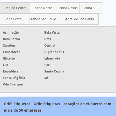
Região Central
Zona Norte
Zona Oeste
Zona Sul
Zona Leste
Grande São Paulo
Litoral de São Paulo
Aclimação
Bela Vista
Bom Retiro
Brás
Cambuci
Centro
Consolação
Higienópolis
Glicério
Liberdade
Luz
Pari
República
Santa Cecília
Santa Efigênia
Sé
Vila Buarque
Grife Etiquetas - Grife Etiquetas - cotações de etiquetas com
mais de 50 empresas