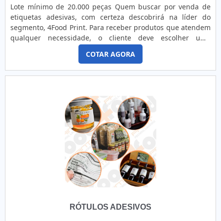
Lote mínimo de 20.000 peças Quem buscar por venda de
etiquetas adesivas, com certeza descobrirá na líder do
segmento, 4Food Print. Para receber produtos que atendem
qualquer necessidade, o cliente deve escolher uma
organização que se destaque por um bom suporte pré-
COTAR AGORA
venda e tenha ampla experiência no ramo.Quando a
temática é venda de etiquetas adesivas, com a melhor mão
de obra da 4Food Print o cliente obterá assertividade e
comprometime...
RÓTULOS ADESIVOS