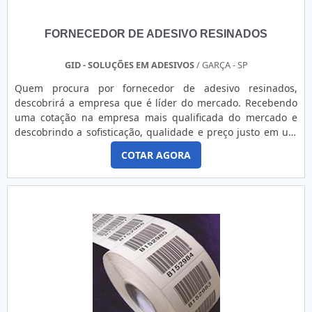
FORNECEDOR DE ADESIVO RESINADOS
GID - SOLUÇÕES EM ADESIVOS
/ GARÇA - SP
Quem procura por fornecedor de adesivo resinados,
descobrirá a empresa que é líder do mercado. Recebendo
uma cotação na empresa mais qualificada do mercado e
descobrindo a sofisticação, qualidade e preço justo em um
só lugar.OUTRAS INFORMAÇÕES SOBRE FORNECEDOR DE
COTAR AGORA
ADESIVO RESINADOSQuem pesquisa na internet por
fornecedor de adesivo resinados em uma empresa
responsável, acha o site da GID - Soluções em Adesivos.
Uma empresa com alto know-how em banner grande
personalizado e adesivo para roupa termocolante,
oferecendo sempre a melhor opção para o cliente
final.Discorrendo ainda sobre fornecedor de adesivo
resinados, mais do que visar apenas lucratividade, deve
oferecer produtos e serviços que tenham ótima qualidade e
excelente custo-benefício, detalhes primordiais que são
deixados de lado por muitas empresas que não focam na