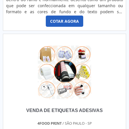
que pode ser confeccionada em qualquer tamanho ou
formato e as cores de fundo e do texto podem ser
escolhidas pelo cliente. Além disso, o produto
COTAR AGORA
garante:Versatilidade;Diversas opções de tamanhos,
modelos e cores;Bom custo benefício.O PRODUTO GARANTE
UMA SÉRIE DE BENEFÍCIOSProduzido em acrílico cristal,
muito utilizado para ofer...
VENDA DE ETIQUETAS ADESIVAS
4FOOD PRINT
/ SÃO PAULO - SP