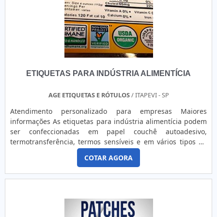
primas robustas, logo, é resistente e oferece uma boa vida
útil; O investimento feito na obtenção é recuperado em
médio prazo, fator que a torna um excelente investimento a
ser feito.No caso em específico da torre de alarme do tipo
antifurto, pode-se dizer que se trata de um produto
altamente eficiente, pois o infrator, ao se deparar com um
comércio que conta com este dispositivo, automaticamente
ETIQUETAS PARA INDÚSTRIA ALIMENTÍCIA
tende a deixar de agir, com medo de ser pego.ONDE
ENCONTRAR TORRES ANTIFURTOA Sensor Tag se notabiliza
por comercializar e instalar torre de alarme antifurto com
AGE ETIQUETAS E RÓTULOS
/ ITAPEVI - SP
elevado padrão de excelência. A empresa atende a todo o
Atendimento personalizado para empresas Maiores
Brasil e conta com profissionais com mais de 30 anos de
informações As etiquetas para indústria alimentícia podem
experiência no segmento de EAS..
ser confeccionadas em papel couchê autoadesivo,
termotransferência, termos sensíveis e em vários tipos de
materiais sintéticos tais quais bopp, poliéster, polietileno,
COTAR AGORA
em diversas gramaturas e resistências. Além do que, devem
carregar informações nutricionais, tais como quantidade de
calorias, gorduras, carboidratos, entre outros e informaç....