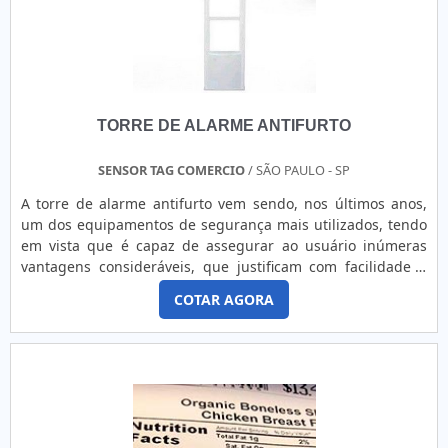
serviços e uma empresa responsável, qualificações
possíveis pelo fato de a empresa possuir escritório de alta
qualidade onde são realizadas as atividades e sala de
treinamento com materiais sofisticados. Todos esses
fatores, agregados a uma equipe multidisciplinar de
consultores associados e profissionais com vasta
TORRE DE ALARME ANTIFURTO
experiência na área de atuação, garantem uma entrega de
excelência de ponta a ponta.
SENSOR TAG COMERCIO
/ SÃO PAULO - SP
A torre de alarme antifurto vem sendo, nos últimos anos,
um dos equipamentos de segurança mais utilizados, tendo
em vista que é capaz de assegurar ao usuário inúmeras
vantagens consideráveis, que justificam com facilidade o
investimento empregado na aquisição. Isso porque este
COTAR AGORA
equipamento atua com elevado padrão de eficácia, sendo
capaz de gerar ações antifurto precisas, pois evita que o
infrator tente realizar o furto.MAIS DETALHES SOBRE O
PRODUTOEntre os principais benefícios que se pode
atribuir à torre antifurto, é possível mencionar: Trata-se de
um equipamento que dispõe de uma equilibrada relação
entre custo e benefício; É confeccionada com matérias-