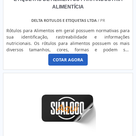
ALIMENTÍCIA
DELTA ROTULOS E ETIQUETAS LTDA
/ PR
Rótulos para Alimentos em geral possuem normativas para
sua identificação, rastreabilidade e informações
nutricionais. Os rótulos para alimentos possuem os mais
diversos tamanhos, cores, formas e podem ser
personalizados conforme o layout do cliente. Etiquetas para
COTAR AGORA
identificação de caixas e controle de qualidade também são
aplicadas nos processos de fabricação. Os sistemas de
rotulagem automática exigem precisão no corte. A
Aplicação de acabamentos especiais valoriza o rótulo e
garante um apelo diferenciado ao produto. A resistência e o
acabamento da impressão obtidos através de aplicação de
verniz ou laminação também são características essenciais
à funcionalidade dos rótulos. Através das nossas parcerias
estratégicas podemos auxiliá-los quanto as garantias dos
cumprimentos legais. Desenvolvemos soluções
personalizadas para cada cliente.