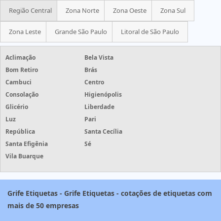
Região Central
Zona Norte
Zona Oeste
Zona Sul
Zona Leste
Grande São Paulo
Litoral de São Paulo
Aclimação
Bela Vista
Bom Retiro
Brás
Cambuci
Centro
Consolação
Higienópolis
Glicério
Liberdade
Luz
Pari
República
Santa Cecília
Santa Efigênia
Sé
Vila Buarque
Grife Etiquetas - Grife Etiquetas - cotações de etiquetas com
mais de 50 empresas