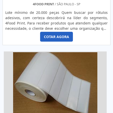
4FOOD PRINT
/ SÃO PAULO - SP
Lote mínimo de 20.000 peças Quem buscar por rótulos
adesivos, com certeza descobrirá na líder do segmento,
4Food Print. Para receber produtos que atendem qualquer
necessidade, o cliente deve escolher uma organização que
se destaque por um bom suporte pré-venda e tenha ampla
COTAR AGORA
experiência no ramo.MAIS DETALHES INTERESSANTES
SOBRE RÓTULOS ADESIVOSQuem precisa de rótulos
adesivos em uma empresa comprometida com seus
serviços, consegue encont...