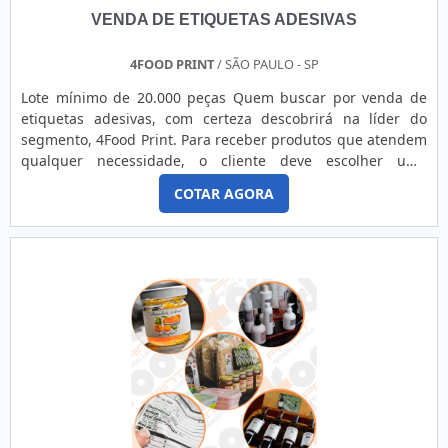
VENDA DE ETIQUETAS ADESIVAS
4FOOD PRINT
/ SÃO PAULO - SP
Lote mínimo de 20.000 peças Quem buscar por venda de
etiquetas adesivas, com certeza descobrirá na líder do
segmento, 4Food Print. Para receber produtos que atendem
qualquer necessidade, o cliente deve escolher uma
organização que se destaque por um bom suporte pré-
COTAR AGORA
venda e tenha ampla experiência no ramo.Quando a
temática é venda de etiquetas adesivas, com a melhor mão
de obra da 4Food Print o cliente obterá assertividade e
comprometime...