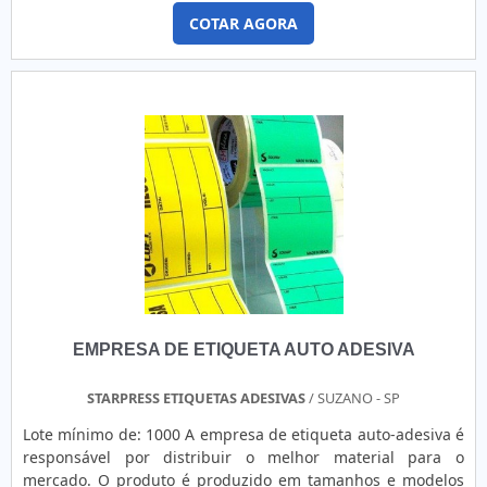
tipo de película plástica toda revestida com tinta que
COTAR AGORA
transfere as informações para o suporte assim que passa
pela cabeça térmica e recebe aquecimento. O ribbon tem
um lado coberto de silicone e outro lado coberto de tinta.
Quando recebe calor, a tinta se desgruda do ribbon e o
silicone ajuda o calor a ser dissipado. Eles são bastante
usados para a impressão de código de barras e, sobretudo,
de etiquetas, uma vez que ajudam a economizar materiais,
tendo ainda um baixo custo. É importante mencionar que o
ribbon é fabricado em configurações distintas, para
diferentes finalidades e para cada tipo de impressora. Ou
seja, ele vai variar em: entintamento externo ou interno;
tipos de tinta (resina, cera ou misto); medidas (largura do
rolo, comprimento do ribbon, diâmetro do tubete);
EMPRESA DE ETIQUETA AUTO ADESIVA
STARPRESS ETIQUETAS ADESIVAS
/ SUZANO - SP
Lote mínimo de: 1000 A empresa de etiqueta auto-adesiva é
responsável por distribuir o melhor material para o
mercado. O produto é produzido em tamanhos e modelos