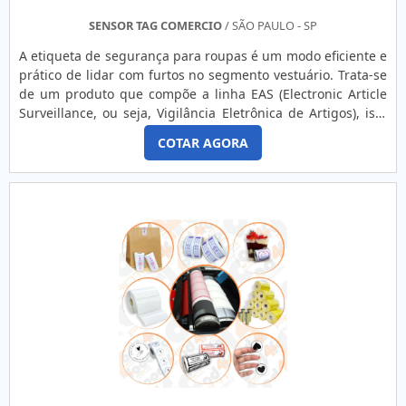
SENSOR TAG COMERCIO
/ SÃO PAULO - SP
A etiqueta de segurança para roupas é um modo eficiente e
prático de lidar com furtos no segmento vestuário. Trata-se
de um produto que compõe a linha EAS (Electronic Article
Surveillance, ou seja, Vigilância Eletrônica de Artigos), isto
é, um método que se baseia nos avanços tecnológicos e que
COTAR AGORA
tem por finalidade a proteção de ativos, bem como a
prevenção contra furtos.Implementar algum produto da
linha EAS é dar ênfase às ações antifur...