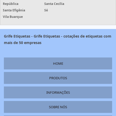
República
Santa Cecília
Santa Efigênia
Sé
Vila Buarque
Grife Etiquetas - Grife Etiquetas - cotações de etiquetas com
mais de 50 empresas
HOME
PRODUTOS
INFORMAÇÕES
SOBRE NÓS