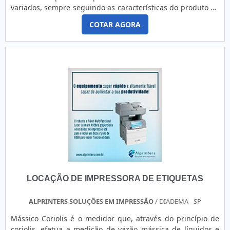
variados, sempre seguindo as características do produto do
cliente, sua embalagem, estratégia de comunicação com o
COTAR AGORA
público, entre outros detalhes.INFORMAÇÕES
FUNDAMENTAIS SOBRE O PRODUTOUma etiqueta também
pode ser utilizada em impressoras que trabalham no
sistema de termotransferência. Em alguns casos, a empresa
contratada pode trabal.
LOCAÇÃO DE IMPRESSORA DE ETIQUETAS
ALPRINTERS SOLUÇÕES EM IMPRESSÃO
/ DIADEMA - SP
Mássico Coriolis é o medidor que, através do princípio de
coriolis, efetua a medição de vazão mássica de líquidos e