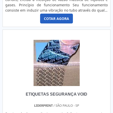
gases. Princípio de funcionamento Seu funcionamento
consiste em induzir uma vibração no tubo através do qual o
fluido passa. A vibração, embora não seja totalmente
COTAR AGORA
circular, proporciona o referencial em rotação, que dá
origem ao efeito de Coriolis. Embora métodos específicos
possam variar de acordo com o projeto do medidor,....
ETIQUETAS SEGURANÇA VOID
LIDERPRINT
/ SÃO PAULO - SP