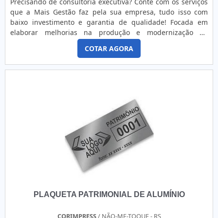
Precisando de consultoria executiva? Conte com os serviços
que a Mais Gestão faz pela sua empresa, tudo isso com
baixo investimento e garantia de qualidade! Focada em
elaborar melhorias na produção e modernização da
empresa, a Mais Gestão presta serviços de consultoria
COTAR AGORA
executiva, para os empreendedores que necessitam de um
trabalho com a mais alta qualidade. Os analistas da Mais
Gestão são profissionais preparados para resolver
quaisquer impasses....
PLAQUETA PATRIMONIAL DE ALUMÍNIO
CORIMPRESS
/ NÃO-ME-TOQUE - RS