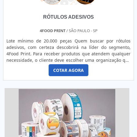
RÓTULOS ADESIVOS
4FOOD PRINT
/ SÃO PAULO - SP
Lote mínimo de 20.000 peças Quem buscar por rótulos
adesivos, com certeza descobrirá na líder do segmento,
4Food Print. Para receber produtos que atendem qualquer
necessidade, o cliente deve escolher uma organização que
se destaque por um bom suporte pré-venda e tenha ampla
COTAR AGORA
experiência no ramo.MAIS DETALHES INTERESSANTES
SOBRE RÓTULOS ADESIVOSQuem precisa de rótulos
adesivos em uma empresa comprometida com seus
serviços, consegue encont...