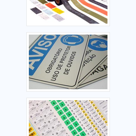
longo prazo e, em alguns casos específicos, logo nos
primeiros meses.PLAQUETA PATRIMONIAL DE ALUMÍNIO DE
ALTA QUALIDADENa Corimpress as melhores opções
sempre estão à espera quando precisar de soluções para
comunicação visual e gráfica. É sempre a opção mais
confiável, disponibilizando itens como adesivos e etiquetas
e etiquetas resinadas.Além disso, a empresa ainda oferece
soluções de impressão e adesivamento para o sucesso dos
produtos com responsabilidade com a marca, com o prazo
de entrega, qualidade, durabilidade e respeito ao meio
ambiente e produtos à pronta entrega..