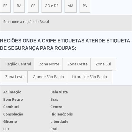
PE
BA
CE
GO e DF
AM
PA
Selecione a região do Brasil
REGIÕES ONDE A GRIFE ETIQUETAS ATENDE ETIQUETA
DE SEGURANÇA PARA ROUPAS:
Região Central
Zona Norte
Zona Oeste
Zona Sul
Zona Leste
Grande São Paulo
Litoral de São Paulo
Aclimação
Bela Vista
Bom Retiro
Brás
Cambuci
Centro
Consolação
Higienópolis
Glicério
Liberdade
Luz
Pari