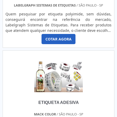
LABELGRAPH SISTEMAS DE ETIQUETAS
/ SÃO PAULO - SP
Quem pesquisar por etiqueta polyimide, sem dúvidas,
conseguirá encontrar na referência do mercado,
Labelgraph Sistemas de Etiquetas. Para receber produtos
que atendem qualquer necessidade, o cliente deve escolher
uma organização que se destaque por um bom suporte
COTAR AGORA
pré-venda e tenha ampla experiência no ramo.Quando o
tema é etiqueta polyimide, com os melhores profissionais
da Labelgraph Sistemas de Etiquetas o cliente encontrará
ótima qua...
ETIQUETA ADESIVA
MACK COLOR
/ SÃO PAULO - SP