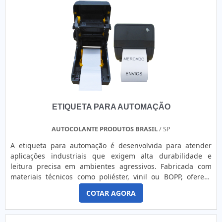
eficientes de demonstrar competência e excelência em sua
área de atuação. A FKX Etiquetas e Rótulos foca sua
estratégia em produzir uma estrutura com: Tecnologia de
ponta; Escritório de alta qualidade onde são realizadas as
atividades; Equipamentos de última geração. Tudo para se
certificar que se tenha etiquetas para embalagens de
congelados com assertividade. Ainda focando em etiquetas
para embalagens de congelados, mais do que visar apenas
lucratividade, deve oferecer produtos e serviços que
tenham ótima qualidade e precisão, pontos importantes
ETIQUETA PARA AUTOMAÇÃO
que ficam de fora no planejamento de empresas que visam
apenas o lucro, deixando a desejar nos outros fatores.Tudo
isso que já foi falado e outras coisas mais são a razão pela
AUTOCOLANTE PRODUTOS BRASIL
/ SP
qual a FKX Etiquetas e Rótulos é altamente qualificada
A etiqueta para automação é desenvolvida para atender
quando tratamos do segmento de etiquetas e rótulos
aplicações industriais que exigem alta durabilidade e
adesivos. A empresa objetiva garantir o que existe de
leitura precisa em ambientes agressivos. Fabricada com
melhor no mercado para garantir o sucesso dos clientes
materiais técnicos como poliéster, vinil ou BOPP, oferece
Tem uma equipe treinada e capacitada que terá o maior
resistência superior à abrasão, produtos químicos, umidade
prazer em auxiliar com suas dúvidas.DIFERENCIAIS
COTAR AGORA
e variações extremas de temperatura. Seu adesivo
PERTINENTES DA ORGANIZAÇÃOApenas na FKX Etiquetas e
permanente de alto desempenho garante aderência em
Rótulos tem tudo que se precisa para etiquetas e rótulos
superfícies metálicas, plásticas ou pintadas, mesmo com