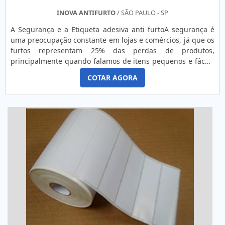
INOVA ANTIFURTO
/ SÃO PAULO - SP
A Segurança e a Etiqueta adesiva anti furtoA segurança é
uma preocupação constante em lojas e comércios, já que os
furtos representam 25% das perdas de produtos,
principalmente quando falamos de itens pequenos e fáceis
de esconder, como roupas, bijuterias, entre outros.Apenas o
COTAR AGORA
segurança na loja não impede os furtos, por isso, instala-se
nos produtos a chamada etiqueta adesiva anti furto, que
serve para 'avisar' ao alarme instalado na frente da loja que
aquele produto está sendo roubado.As etiquetas são feitas
de papel couchê, são finas e muito parecidas com etiquetas
de código de barras. Normalmente, são encontradas em
dois tipos: com placas metálicas que, ao passar pelo
alarme, emite uma frequência específica, ou a mais
utilizada que é composta de uma microbateria e uma
antena com duas frequências (RF e AM) em seu interior, que
emite uma frequência magnética para o receptor instalado
na saída da loja, disparando o alarme. Por serem pequenas,
acabam passando despercebidas e a pessoa que está
furtando não retira a etiqueta, sendo facilmente