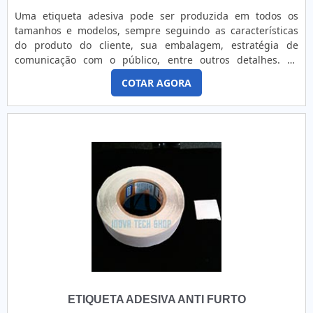
Uma etiqueta adesiva pode ser produzida em todos os
tamanhos e modelos, sempre seguindo as características
do produto do cliente, sua embalagem, estratégia de
comunicação com o público, entre outros detalhes. As
etiquetas podem ser obtidas também em impressoras que
COTAR AGORA
trabalham no sistema de termotransferência.Para
campanhas promocionais, as etiquetas podem ser
impressas de algumas formas, entre as quais estão:
Impressão de etiquetas adesivas em Off-Set para grandes
tiragens; Impressão digital para tiragens
menores.Informações adicionaisAlguns tratamentos podem
ajudar a manter as etiquetas em bom estado em condições
adversas. No caso de exposição das etiquetas adesivas às
intempéries do tempo, é essencial utilizar acabamento com
verniz ultravioleta. Outra opção é o tratamento corona.A
Mack Color é referência em etiqueta adesiva com um
perfeito acabamento, feitas totalmente de acordo com o
produto do cliente.Peça já uma cotação dos adesivos para
empresas!
ETIQUETA ADESIVA ANTI FURTO