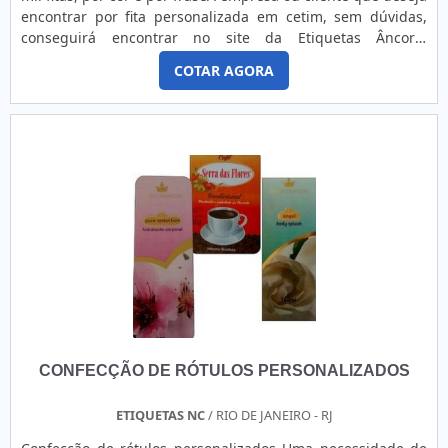
encontrar por fita personalizada em cetim, sem dúvidas,
conseguirá encontrar no site da Etiquetas Âncora.
Elaborando um orçamento detalhado por meio da
COTAR AGORA
plataforma de divulgação das indústrias e conhecendo a
líder do mercado encontrará ótima qualidade com os mais
variados tipos de etiquetas e fitas.UM POUCO MAIS SOBRE
A FITA PERSONALIZADA EM CETIMHá muitas maneiras
eficientes de demonstrar competência e excelência em uma
área de atuação fita personalizada em cetim. A Etiquetas
Âncora canaliza seus esforços em proporcionar uma
estrutura com: Escritório de alta qualidade onde são
realizadas as atividades; Estrutura suficiente para atender
todas as demandas; Tecnologia de ponta. Tudo para
garantir fita personalizada em cetim com proteção. Ainda
tratando-se de fita personalizada em cetim, é importante
buscar uma empresa que tenha produtos e serviços com
ótima qualidade e excelente custo-benefício, características
CONFECÇÃO DE RÓTULOS PERSONALIZADOS
simples, mas que mostram o comprometimento da empresa
com seus clientes.Tudo isso e muito mais são os motivos
pelos quais a Etiquetas Âncora é segura no segmento de
ETIQUETAS NC
/ RIO DE JANEIRO - RJ
fabricação de etiquetas. O objetivo é garantir a satisfação