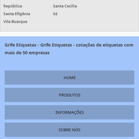
República
Santa Cecília
Santa Efigênia
Sé
Vila Buarque
Grife Etiquetas - Grife Etiquetas - cotações de etiquetas com
mais de 50 empresas
HOME
PRODUTOS
INFORMAÇÕES
SOBRE NÓS