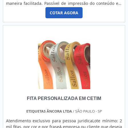
maneira facilitada. Passível de impressão do conteúdo em
impressoras menores ou preenchimento manual, basta
COTAR AGORA
encomendar o formato, cores, tamanhos e se gostaria de
uma etiqueta fosca ou brilhante, as mesmas serão
encaminhadas segundo sua preferência, porém com
espaço para preenchimento, po....
FITA PERSONALIZADA EM CETIM
ETIQUETAS ÂNCORA LTDA
/ SÃO PAULO - SP
Atendimento exclusivo para pessoa juridicaLote mínimo: 2
mil fitas, por cor e por fraseA empresa ou cliente que deseja