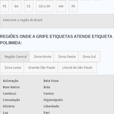
PE
BA
CE
GO e DF
AM
PA
Selecione a região do Brasil
REGIÕES ONDE A GRIFE ETIQUETAS ATENDE ETIQUETA
POLIIMIDA:
Região Central
Zona Norte
Zona Oeste
Zona Sul
Zona Leste
Grande São Paulo
Litoral de São Paulo
Aclimação
Bela Vista
Bom Retiro
Brás
Cambuci
Centro
Consolação
Higienópolis
Glicério
Liberdade
Luz
Pari