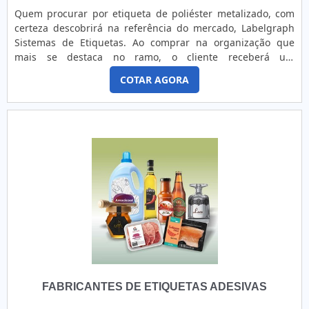
atividades; Tecnologia de ponta; Equipamentos de última
Quem procurar por etiqueta de poliéster metalizado, com
geração. GARANTIA DE QUALIDADE COMPROVADANa Point
certeza descobrirá na referência do mercado, Labelgraph
Impressões tem tudo que se precisa para display expositor
Sistemas de Etiquetas. Ao comprar na organização que
personalizado. Sempre de olho no mercado, traz novidades
mais se destaca no ramo, o cliente receberá um
em itens como rótulos de vinil e adesivação de interiores.É
atendimento de excelência e terá a garantia de adquirir
conhecida por ser comprometida com os serviços e
COTAR AGORA
produtos que solucionem qualquer demanda.Quando a
altamente qualificada, conquistas adquiridas porque
busca é por etiqueta de poliéster metalizado, com os
investiu em uma estrutura que hoje conta com escritório de
melhores profissionais da Labelgraph Sistemas de Etiquetas
alta qualidade onde são realizadas as atividades e amplo
o cliente obterá excelente custo-benefício e
catálogo de produtos para atender as mais diversas
comprometimento com o resultado final.MAIS DETALHES
necessidades. Todos esses fatores, agregados a uma
SOBRE ETIQUETA DE POLIÉSTER METALIZADOA Labelgraph
equipe com colaboradores proativos e trabalhadores de alta
Sistemas de Etiquetas foca sua energia em produzir uma
qualidade, fecham todo o ciclo de entrega com excelência
estrutura para os parceiros com escritório de alta qualidade
para toda a carteira de clientes. Aproveite a visita para
onde são realizadas as atividades e estrutura suficiente
acessar o site e saber mais sobre a empresa, os serviços e
para atender todas as demandas, tudo pensando em
os produtos. .
etiqueta de poliéster metalizado com excelente custo-
benefício.Há muitas maneiras eficientes de uma companhia
demonstrar competência, excelência e destaque em sua
área de atuação. A Labelgraph Sistemas de Etiquetas se
FABRICANTES DE ETIQUETAS ADESIVAS
mostra referência por ter: Atendimento personalizado;
Preço justo; Agilidade na entrega; Amplo estoque de