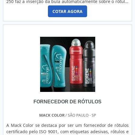
250 faz a inserção da bula automaticamente sobre o rótulo,
lamina e corta. Aceita bulas de 50mm a 250mm de largura,
COTAR AGORA
possui registro eletrônico de cortePermite laminar, cortar e
bobinar material já impresso em Impressora Flexográfica ou
digital.Todo comando da máquina é feito através de uma
IHM touchscreen com tela de 7Máquina vem equipada com
controlador de tensão no desbobinador e bobinador,
alinhador de borda eletrônico, rolos puxadores com sistema
de pressão pneumáticosMáquina super robusta e fácil de
operar, baixo custo de manutençãoAplicaçãoProdução de
rótulos bula, corte off line (repasse)Produção por horamédia
de 6.000 aplicações/horaQuem está em busca de máquina
para produção de rótulos bula, sem dúvidas, conseguirá
encontrar no website da Berteck Máquinas Industriais.
Solicitando uma cotação na empresa mais qualificada do
mercado e conhecendo a organização mais competente do
FORNECEDOR DE RÓTULOS
ramo, o negócio é assertivo.MAIS DETALHES SOBRE A
MÁQUINA PARA PRODUÇÃO DE RÓTULOS BULAQuem está à
procura de máquina para produção de rótulos bula em uma
MACK COLOR
/ SÃO PAULO - SP
empresa responsável, encontra na internet a Berteck
A Mack Color se destaca por ser um fornecedor de rótulos
Máquinas Industriais. Com grande expressão de mercado
certificado pelo ISO 9001, com etiquetas adesivas, rótulos e
quando o assunto é laminadoras e rebobinadores, a