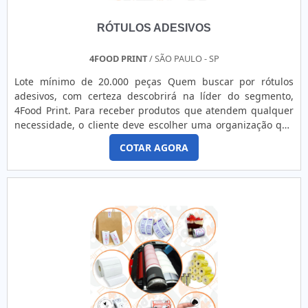
RÓTULOS ADESIVOS
4FOOD PRINT
/ SÃO PAULO - SP
Lote mínimo de 20.000 peças Quem buscar por rótulos
adesivos, com certeza descobrirá na líder do segmento,
4Food Print. Para receber produtos que atendem qualquer
necessidade, o cliente deve escolher uma organização que
se destaque por um bom suporte pré-venda e tenha ampla
COTAR AGORA
experiência no ramo.MAIS DETALHES INTERESSANTES
SOBRE RÓTULOS ADESIVOSQuem precisa de rótulos
adesivos em uma empresa comprometida com seus
serviços, consegue encont...