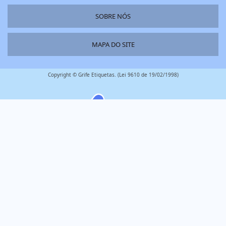
SOBRE NÓS
MAPA DO SITE
Copyright © Grife Etiquetas. (Lei 9610 de 19/02/1998)
é um parceiro
W3C