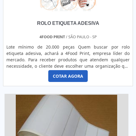
ROLO ETIQUETA ADESIVA
4FOOD PRINT
/ SÃO PAULO - SP
Lote mínimo de 20.000 peças Quem buscar por rolo
etiqueta adesiva, achará a 4Food Print, empresa líder do
mercado. Para receber produtos que atendem qualquer
necessidade, o cliente deve escolher uma organização que
se destaque por um bom suporte pré-venda e tenha ampla
COTAR AGORA
experiência no ramo.Quando a questão é rolo etiqueta
adesiva, na 4Food Print o cliente obterá proteção e
comprometimento com o resultado final.MAIS DETALHES
INTERESSANTES...