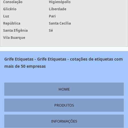
Consolação
Higienópolis
Glicério
Liberdade
Luz
Pari
República
Santa Cecília
Santa Efigênia
Sé
Vila Buarque
Grife Etiquetas - Grife Etiquetas - cotações de etiquetas com
mais de 50 empresas
HOME
PRODUTOS
INFORMAÇÕES