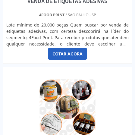
VENDA DE ETIQUETAS ADESIVAS
4FOOD PRINT
/ SÃO PAULO - SP
Lote mínimo de 20.000 peças Quem buscar por venda de
etiquetas adesivas, com certeza descobrirá na líder do
segmento, 4Food Print. Para receber produtos que atendem
qualquer necessidade, o cliente deve escolher uma
organização que se destaque por um bom suporte pré-
COTAR AGORA
venda e tenha ampla experiência no ramo.Quando a
temática é venda de etiquetas adesivas, com a melhor mão
de obra da 4Food Print o cliente obterá assertividade e
comprometime...