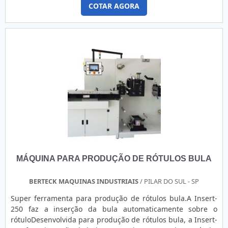
COTAR AGORA
equipamento possui motor elétrico e sensores que
garantem o posicionamento correto das etiquetas durante a
aplicação. Sua estrutura robusta e materiais de alta
qualidade garantem durabilidade e resistência mesmo em
ambientes industriais exigentes. Com controle eletrônico e
interface intuitiva, permite fácil ajuste de velocidade e
operação. Ideal para aumentar a produtividade e
padronizar o processo de etiquetagem em linhas de
produção automatizadas. Alta produtividade Aplica
etiquetas rapidamente e com precisão. Consistência na
aplicação Garantia de posicionamento correto em cada
produto. Redução de erros Minimiza falhas comuns na
aplicação manual. Facilidade de operação Interface simples
e ajustes rápidos para diferentes etiquetas
MÁQUINA PARA PRODUÇÃO DE RÓTULOS BULA
BERTECK MAQUINAS INDUSTRIAIS
/ PILAR DO SUL - SP
Super ferramenta para produção de rótulos bula.A Insert-
250 faz a inserção da bula automaticamente sobre o
rótuloDesenvolvida para produção de rótulos bula, a Insert-