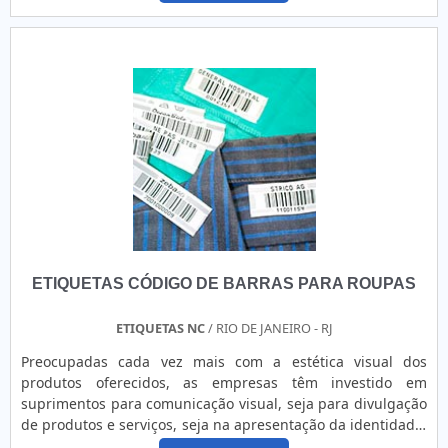
é oferecer a tecnologia e desenvolvimento no que gera
do comando hidráulico por este motivo. O comando
resultado e qualidade para os clientes.QUALIDADE
hidráulico é basicamente formado por válvulas de
COMPROVADA NO SEGMENTOSomente na Cod Etiquetas as
direcionamento que podem....
melhores opções sempre estão à disposição quando se
procura soluções para rótulos e etiquetas. São diversas
opções de itens oferecidos, como bobina de ponto e bobina
para relógio de ponto com ótima qualidade e
assertividade.Para tal sucesso, a empresa investiu em
profissionais competentes e em equipamentos inovadores.
A Cod Etiquetas é uma empresa que tem se destacado da
concorrência por toda seriedade e qualidade, o que
comprova sua essência de trazer o melhor para os
parceiros.
ETIQUETAS CÓDIGO DE BARRAS PARA ROUPAS
ETIQUETAS NC
/ RIO DE JANEIRO - RJ
Preocupadas cada vez mais com a estética visual dos
produtos oferecidos, as empresas têm investido em
suprimentos para comunicação visual, seja para divulgação
de produtos e serviços, seja na apresentação da identidade,
de modo que o perfil da empresa seja incorporado à