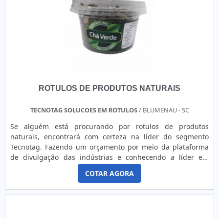
lucratividade, deve oferecer produtos e serviços que
tenham ótima qualidade e proteção, detalhes que passam
despercebidos e podem gerar prejuízo futuros para os
clientes.Existem muitas formas diferentes de demonstrar
conhecimento e autoridade em sua área de atuação. Por
que a Etiquetas ncora é destaque quando o assunto for
etiqueta tipo bandeirinha:Colaboradores qualificados
comercialmente e tecnicamente para melhor atender os
ROTULOS DE PRODUTOS NATURAIS
clientes;Profissionais com vasta experiência na área de
atuação;Trabalhadores de alta qualidade; Escritório de alta
qualidade onde são realizadas as atividades; Tecnologia de
TECNOTAG SOLUCOES EM ROTULOS
/ BLUMENAU - SC
ponta;Equipamentos de última geração. QUALIDADES E
Se alguém está procurando por rotulos de produtos
PONTOS FORTES DA EMPRESASomente na Etiquetas ncora
naturais, encontrará com certeza na líder do segmento
existe o que há de melhor em etiqueta tipo bandeirinha. É
Tecnotag. Fazendo um orçamento por meio da plataforma
possível encontrar uma grande variedade no portfólio como
de divulgação das indústrias e conhecendo a líder em
etiquetas adesivas personalizadas e etiquetas adesivas sem
qualidade.É importante lembrar que o produto deve
impressão.É reconhecida por ser comprometida com os
COTAR AGORA
sempre ser adquirido com empresas especializadas no
serviços e responsável, qualificações possíveis pelo fato de
segmento. Esse tipo de cuidado ajuda a garantir a
a empresa possuir escritório de alta qualidade onde são
qualidade e durabilidade dos materiais, além de evitar
realizadas as atividades e estrutura suficiente para atender
prejuízos com substituições frequentes de produtos
todas as demandas. Tudo isso, unido a um time de
ineficazes. Assim, é possível poupar gastos