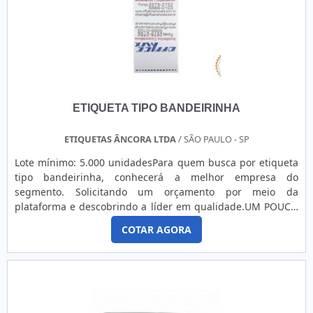
ETIQUETA TIPO BANDEIRINHA
ETIQUETAS ÂNCORA LTDA
/ SÃO PAULO - SP
Lote mínimo: 5.000 unidadesPara quem busca por etiqueta
tipo bandeirinha, conhecerá a melhor empresa do
segmento. Solicitando um orçamento por meio da
plataforma e descobrindo a líder em qualidade.UM POUCO
MAIS SOBRE ETIQUETA TIPO BANDEIRINHASe alguém quer
COTAR AGORA
achar etiqueta tipo bandeirinha em uma empresa
inovadora, encontra o site da Etiquetas ncora.
Disponibilizando para os clientes etiquetas estampadas e
etiquetas adesivas sem impressão, oferecendo o que há de
melhor no mercado para cada cliente.Sem trocar o foco
sobre etiqueta tipo bandeirinha, mais do que visar apenas