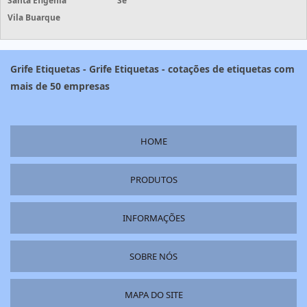
Santa Efigênia
Sé
Vila Buarque
Grife Etiquetas - Grife Etiquetas - cotações de etiquetas com
mais de 50 empresas
HOME
PRODUTOS
INFORMAÇÕES
SOBRE NÓS
MAPA DO SITE