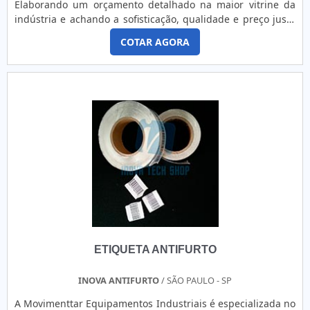
Elaborando um orçamento detalhado na maior vitrine da
indústria e achando a sofisticação, qualidade e preço justo
em um só lugar.soBRE RÓTULOS E ETIQUETAS ADESIVAS
COTAR AGORA
PARA COSMÉTICOSQuem quer achar rótulos e etiquetas
adesivas para cosméticos em uma empresa altamente
qualificada, encontra na Tecnotag. Disponibilizando para os
clientes códigos de barras internos e rótulos para indústria
de comidas congeladas, focando em tecnologia e
desenvolvimento no que gera resultado ao cliente.Sem
perder o foco em rótulos e etiquetas adesivas para
cosméticos, mais do que visar apenas lucratividade, deve
oferecer produtos e serviços que tenham ótima qualidade e
excelente custo-benefício, detalhes que passam
despercebidos e podem gerar prejuízo futuros para os
clientes.Existem muitas formas diferentes de demonstrar
conhecimento e autoridade em sua área de atuação. Os
motivos pelos quais a Tecnotag é a melhor opção no
ETIQUETA ANTIFURTO
segmento quando o assunto for rótulos e etiquetas
adesivas para cosméticos: Equipe multidisciplinar de
consultores associados; Profissionais com vasta experiência
INOVA ANTIFURTO
/ SÃO PAULO - SP
nas diversas áreas de atuação; Equipe de alta qualidade;
A Movimenttar Equipamentos Industriais é especializada no
Escritório de alta qualidade onde são realizadas as