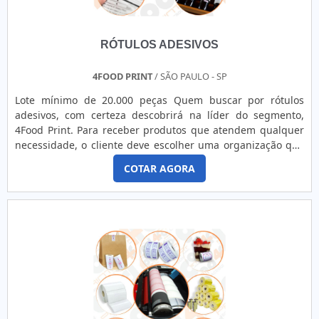
RÓTULOS ADESIVOS
4FOOD PRINT
/ SÃO PAULO - SP
Lote mínimo de 20.000 peças Quem buscar por rótulos
adesivos, com certeza descobrirá na líder do segmento,
4Food Print. Para receber produtos que atendem qualquer
necessidade, o cliente deve escolher uma organização que
se destaque por um bom suporte pré-venda e tenha ampla
COTAR AGORA
experiência no ramo.MAIS DETALHES INTERESSANTES
SOBRE RÓTULOS ADESIVOSQuem precisa de rótulos
adesivos em uma empresa comprometida com seus
serviços, consegue encont...