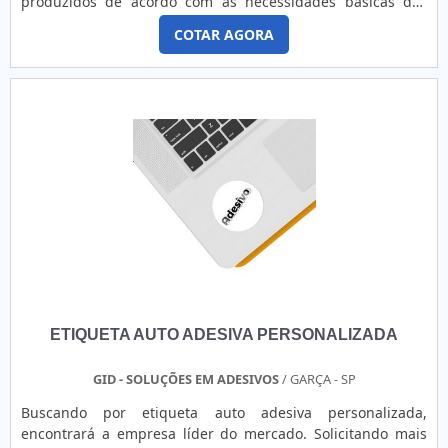
produzidos de acordo com as necessidades básicas dos
etiquetas para camisetas. São opções variadas que a
clientes e com garantia de resistência e durabilidade.
empresa oferece, como fitas personalizadas e etiquetas
COTAR AGORA
Nesse cenário, é possível imprimir no acessório as
adesivas. Tem rótulo de profissionais com vasta experiência
seguintes informações: Lote; Preço; Data de validade;
na área de atuação e equipamentos de última geração,
Código de barras; Especificações do produto; Informações
padrões alcançados por conter tecnologia de ponta e
sobre o armazenamento; Entre outras variáveis.MAIS
escritório de alta qualidade onde são realizadas as
DETALHES SOBRE A AQUISIÇÃO DO PRODUTONão limitando
atividades. Todos esses fatores, agregados a uma equipe
sua atuação ao setor alimentício, as etiquetas adesivas
comprometida com os serviços e altamente qualificada,
podem atuar como selos de embalagens, rótulos, bem como
garantem uma entrega de excelência de ponta a ponta
auxiliando na organização e logística da comercialização
dos produtos. Devido a isso, elas são produzidas sob
encomenda, podendo apresentar cortes, formatos e
personalizações diversas.É indispensável citar que as
etiquetas ajudam a reforçar o nome e a presença da marca
no setor que atua, principalmente quando a logomarca está
impressa de modo claro. Além disso, elas podem ser
ETIQUETA AUTO ADESIVA PERSONALIZADA
solicitadas para uso individual, tais como para residências e
oficinas, a fim de organizar itens domésticos, instrumentos
de trabalho e o que mais for necessário. Por último, mas
GID - SOLUÇÕES EM ADESIVOS
/ GARÇA - SP
não menos importante, as etiquetas estão presentes em
Buscando por etiqueta auto adesiva personalizada,
diversos produtos e objetos, identificando e informando
encontrará a empresa líder do mercado. Solicitando mais
suas características. Devido a isso, é de vital importância