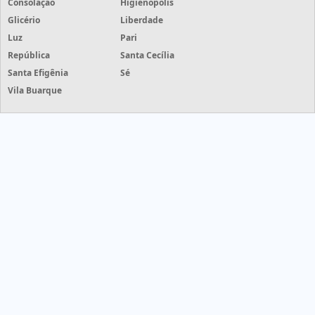
Consolação
Higienópolis
Glicério
Liberdade
Luz
Pari
República
Santa Cecília
Santa Efigênia
Sé
Vila Buarque
Grife Etiquetas - Grife Etiquetas - cotações de etiquetas com
mais de 50 empresas
HOME
PRODUTOS
INFORMAÇÕES