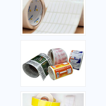
indústrias alimentícias, frigoríficos, distribuidores de
excelência de ponta a ponta.
congelados, cozinhas industriais e fábricas de refeições
prontas. As etiquetas BOPP para congelados proporcionam
segurança na rastreabilidade, reforçam a imagem da marca
e garantem a legibilidade das informações mesmo sob
congelamento. Alta resistência à umidade e baixas
temperaturas – O material BOPP não absorve água e
mantém a aderência e a legibilidade mesmo quando
exposto ao freezer ou gelo. Durabilidade e proteção da
impressão – A etiqueta BOPP suporta atrito, rasgos e
contato com superfícies úmidas sem borrar ou descolar,
garantindo que as informações permaneçam visíveis.
Aderência segura em embalagens plásticas – O adesivo
permanente utilizado no BOPP fixa com eficiência em
embalagens plásticas, filme termoencolhível ou bandejas,
mesmo em ambientes frios. Visual limpo e profissional –
Pode ser impressa em alta definição, com design colorido
ou transparente, agregando valor à embalagem e
transmitindo confiança ao consumidor.