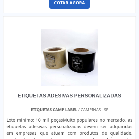
COTAR AGORA
ETIQUETAS PARA CAMISETASQuem pesquisa na internet por
etiquetas para camisetas vai até o site da Etiquetas âncora.
Atuando com fitas personalizadas e etiquetas
personalizadas, garantindo a satisfação da venda à entrega
final, com foco total na qualidade.Ainda tratando-se de
etiquetas para camisetas, mais do que visar apenas
lucratividade, deve oferecer produtos e serviços que
tenham ótima qualidade, excelente e um custo-benefício,
características simples mas que mostram o
comprometimento da empresa com seus
clientes.ETIQUETAS ÂNCORA, LÍDER QUANDO PRECISAR DE
ETIQUETAS PARA CAMISETASPor que a Etiquetas âncora é a
escolha certa quando buscar por etiquetas para
camisetas:Colaboradores qualificados comercialmente e
ETIQUETAS ADESIVAS PERSONALIZADAS
tecnicamente para melhor atender os clientes;Profissionais
com vasta experiência na área de atuação;Trabalhadores de
alta qualidade;Escritório de alta qualidade onde são
ETIQUETAS CAMP LABEL
/ CAMPINAS - SP
realizadas as atividades;Tecnologia de ponta;Equipamentos
Lote mínimo: 10 mil peçasMuito populares no mercado, as
de última geração.MELHORES DETALHES SOBRE A
etiquetas adesivas personalizadas devem ser adquiridas
ETIQUETAS ÂNCORAApenas na Etiquetas âncora existem as
em empresas que atuam com produtos de qualidade,
melhores variedades no segmento quando o assunto for