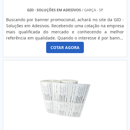
GID - SOLUÇÕES EM ADESIVOS
/ GARÇA - SP
Buscando por banner promocional, achará no site da GID -
Soluções em Adesivos. Recebendo uma cotação na empresa
mais qualificada do mercado e conhecendo a melhor
referência em qualidade. Quando o interesse é por banner
promocional, com a GID - Soluções em Adesivos
COTAR AGORA
encontramos precisão com revolução no critério de
adesivos.MAIS SOBRE BANNER PROMOCIONALA GID -
Soluções em Adesivos foca sua estratégia em oferecer aos
clientes uma estrutura com escritório de alta qualidade
onde são realizadas as atividades e equipamentos de
última geração, tudo isso para que se tenha banner
promocional com assertividade.Há muitas maneiras
eficientes de uma empresa demonstrar competência,
excelência e destaque em sua área de atuação. A GID -
Soluções em Adesivos se mostra referência por ter:
Soluções práticas e inovadoras que garantem qualidade em
todos os serviços prestados; Revolução no critério de
adesivos; Atendimento de forma personalizada para cada
cliente; Escritório de alta qualidade onde são realizadas as