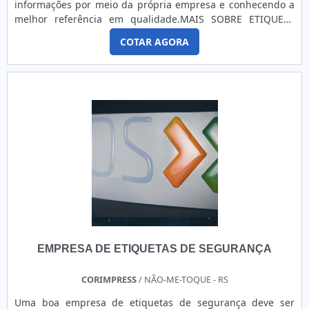
informações por meio da própria empresa e conhecendo a
que a aquisição aconteça em empresas que possam
melhor referência em qualidade.MAIS SOBRE ETIQUETA
oferecer trabalhos versáteis, precisos e com preço justo,
AUTO ADESIVA PERSONALIZADAQuem quer encontrar
promovendo satisfação de ponta a ponta.EMPRESA
COTAR AGORA
etiqueta auto adesiva personalizada em uma empresa que
FABRICANTE DE ETIQUETAS ADESIVAS PERSONALIZADASEm
preza pela segurança, encontra na internet a GID - Soluções
atuação na região de Campinas, a Etiquetas Camp Label
em Adesivos. Disponibilizando para os clientes adesivo de
oferece seus produtos e serviços para todo o estado de São
troca de óleo e etiquetas de patrimônio, oferecendo sempre
Paulo. A empresa está há mais de 15 anos presente no
a melhor opção para o cliente final.Ainda focando na
mercado comercializando etiquetas adesivas, rótulos para
qualidade em etiqueta auto adesiva personalizada, sempre
indústria, comércio e área médica, além da locação de
deve-se buscar uma empresa que tenha produtos e
impressoras. Solicite um orçamento, por e-mail ou telefone,
serviços com ótima qualidade e precisão, detalhes que
e saiba mais!
passam despercebidos e podem gerar prejuízo futuros para
os clientes.É importante lembrar que o produto deve
sempre ser adquirido com empresas especializadas no
segmento. Esse tipo de cuidado ajuda a garantir a
qualidade e durabilidade dos materiais, além de evitar
prejuízos com substituições frequentes de produtos que
EMPRESA DE ETIQUETAS DE SEGURANÇA
não cumprem com suas funções adequadamente. Assim, é
possível poupar gastos desnecessários.Existem diversos
motivos para a GID - Soluções em Adesivos ter se tornado
CORIMPRESS
/ NÃO-ME-TOQUE - RS
destaque quando pensamos em uma empresa que entrega
Uma boa empresa de etiquetas de segurança deve ser
confiança e serviços de qualidade. Alguns desses motivos