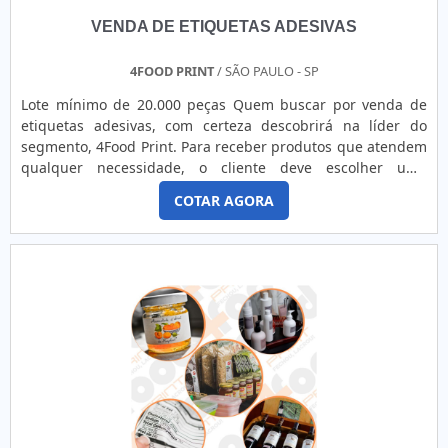
VENDA DE ETIQUETAS ADESIVAS
4FOOD PRINT
/ SÃO PAULO - SP
Lote mínimo de 20.000 peças Quem buscar por venda de
etiquetas adesivas, com certeza descobrirá na líder do
segmento, 4Food Print. Para receber produtos que atendem
qualquer necessidade, o cliente deve escolher uma
organização que se destaque por um bom suporte pré-
COTAR AGORA
venda e tenha ampla experiência no ramo.Quando a
temática é venda de etiquetas adesivas, com a melhor mão
de obra da 4Food Print o cliente obterá assertividade e
comprometime...