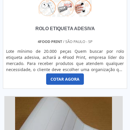
ROLO ETIQUETA ADESIVA
4FOOD PRINT
/ SÃO PAULO - SP
Lote mínimo de 20.000 peças Quem buscar por rolo
etiqueta adesiva, achará a 4Food Print, empresa líder do
mercado. Para receber produtos que atendem qualquer
necessidade, o cliente deve escolher uma organização que
se destaque por um bom suporte pré-venda e tenha ampla
COTAR AGORA
experiência no ramo.Quando a questão é rolo etiqueta
adesiva, na 4Food Print o cliente obterá proteção e
comprometimento com o resultado final.MAIS DETALHES
INTERESSANTES...