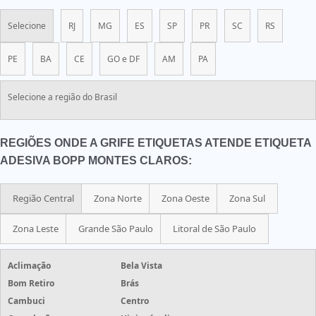
Selecione
RJ
MG
ES
SP
PR
SC
RS
PE
BA
CE
GO e DF
AM
PA
Selecione a região do Brasil
REGIÕES ONDE A GRIFE ETIQUETAS ATENDE ETIQUETA
ADESIVA BOPP MONTES CLAROS:
Região Central
Zona Norte
Zona Oeste
Zona Sul
Zona Leste
Grande São Paulo
Litoral de São Paulo
Aclimação
Bela Vista
Bom Retiro
Brás
Cambuci
Centro