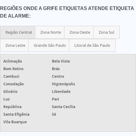
REGIÕES ONDE A GRIFE ETIQUETAS ATENDE ETIQUETA
DE ALARME:
Região Central
Zona Norte
Zona Oeste
Zona Sul
Zona Leste
Grande São Paulo
Litoral de São Paulo
Aclimação
Bela Vista
Bom Retiro
Brás
Cambuci
Centro
Consolação
Higienópolis
Glicério
Liberdade
Luz
Pari
República
Santa Cecília
Santa Efigênia
Sé
Vila Buarque