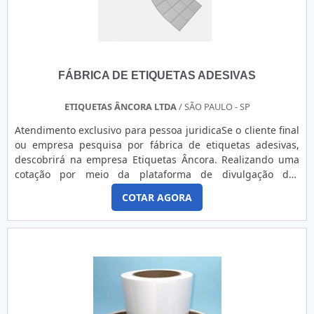
FÁBRICA DE ETIQUETAS ADESIVAS
ETIQUETAS ÂNCORA LTDA
/ SÃO PAULO - SP
Atendimento exclusivo para pessoa juridicaSe o cliente final
ou empresa pesquisa por fábrica de etiquetas adesivas,
descobrirá na empresa Etiquetas Âncora. Realizando uma
cotação por meio da plataforma de divulgação das
indústrias e achando a líder em qualidade.MAIS
COTAR AGORA
INFORMAÇÕES INTERESSANTES SOBRE FÁBRICA DE
ETIQUETAS ADESIVASSe alguém procurar por fábrica
etiquetas adesivas comprometida com os serviços, acha a
Etiquetas Âncora. A empresa tem em seu escopo etiquetas
bordadas e fitas personalizadas em cetim colorido,
oferecendo sempre a melhor opção para o cliente
final.Ainda focando na qualidade em fábrica de etiquetas
adesivas, deve-se ter a exatidão em orçar com empresas