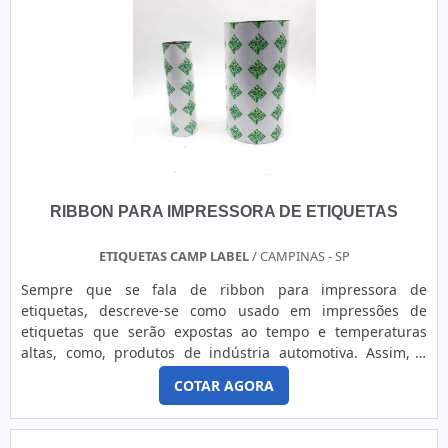
em criar para cada cliente uma estrutura com: Tecnologia
com resina. Sempre de olho no mercado, traz novidades em
de ponta; Escritório de alta qualidade onde são realizadas
itens como engrenagem de ferro fundido e etiquetas em
as atividades; Amplo catálogo de produtos para atender as
aço escovado com ótima qualidade e precisão.A empresa
mais diversas necessidades. Tudo para oferecer adesivo
conta com um time de profissionais qualificados para o
vinil transparente com ótima qualidade. Sem perder o foco
serviço, além de investir em equipamentos modernos, que
em adesivo em vinil transparente, sempre deve-se buscar
se ajustam a sua necessidade. A GID - Soluções em
uma empresa que tenha produtos e serviços com ótima
Adesivos é uma empresa que tem despontado no mercado
qualidade e excelente custo-benefício, detalhes que
pela idoneidade em tudo que faz onde fecha todo o ciclo de
passam despercebidos e podem gerar prejuízo futuros para
entrega com excelência para cada cliente.
os clientes.É por essa razão que a Point Impressões é
RIBBON PARA IMPRESSORA DE ETIQUETAS
altamente qualificada quando se fala do segmento de
comunicação visual. O objetivo é disponibilizar a tecnologia
e desenvolvimento no que gera resultado e qualidade para
ETIQUETAS CAMP LABEL
/ CAMPINAS - SP
os clientes. Tem uma equipe com colaboradores proativos
Sempre que se fala de ribbon para impressora de
que terão o maior prazer em auxiliar com suas
etiquetas, descreve-se como usado em impressões de
dúvidas.REFERÊNCIA DE QUALIDADE NO SEGMENTONa
etiquetas que serão expostas ao tempo e temperaturas
Point Impressões é possível encontrar o que há de melhor
altas, como, produtos de indústria automotiva. Assim, a
em comunicação visual. A empresa oferece opções como
empresa garante a satisfação dos clientes através de um
adesivos e placas de sinalização industrial com ótima
COTAR AGORA
atendimento singular, por meio de profissionais treinados e
qualidade e excelente custo-benefício.Se diferenciando
altamente qualificados.O PRODUTO GARANTE DIVERSAS
dentro de seu segmento, a empresa consegue também
APLICAÇÕESProduzido em cera, resina ou misto, o ribbon é
proporcionar um atendimento cuidadoso e que busca a