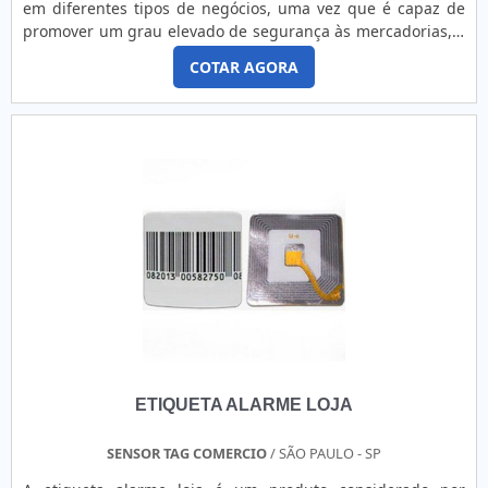
em diferentes tipos de negócios, uma vez que é capaz de
promover um grau elevado de segurança às mercadorias, o
que se mostra um benefício que por si só justifica o
COTAR AGORA
investimento.Esta etiqueta pode ser do tipo adesiva, sendo
mais prática, pois logo após a confirmação do pagamento
no caixa, não há a necessidade de que seja desacoplad...
ETIQUETA ALARME LOJA
SENSOR TAG COMERCIO
/ SÃO PAULO - SP