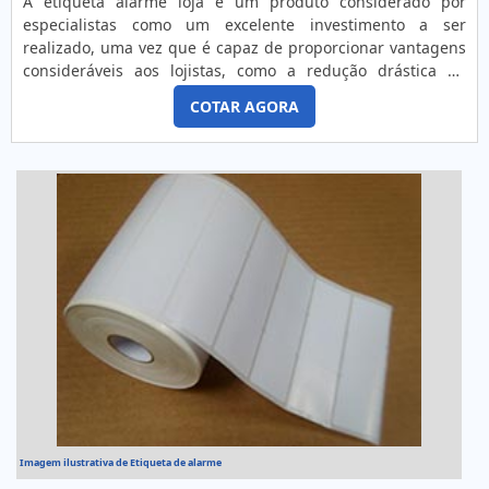
A etiqueta alarme loja é um produto considerado por
especialistas como um excelente investimento a ser
realizado, uma vez que é capaz de proporcionar vantagens
consideráveis aos lojistas, como a redução drástica do
número de furtos ocorridos no estabelecimento. A etiqueta
COTAR AGORA
eletrônica de alarme pode ser de duas modalidades
diferentes: Etiquetas adesivas, que são utilizadas uma
única vez e podem sair da loja junto ao produto após ser
desat...
Imagem ilustrativa de Etiqueta de alarme