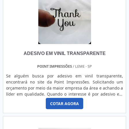
realizadas as atividades e biblioteca técnica de apoio, tudo
pensando em etiqueta patrimonial poliéster com ótima
qualidade.Há muitas maneiras eficientes de uma empresa
demonstrar competência, excelência e destaque em sua
área de atuação. A GID - Soluções em Adesivos se mostra
referência por ter: Soluções práticas e inovadoras que
garantem qualidade em todos os serviços prestados;
Revolução no critério de adesivos; Atendimento de forma
ADESIVO EM VINIL TRANSPARENTE
personalizada para cada cliente; Escritório de alta
qualidade onde são realizadas as atividades.Ainda
tratando-se de etiqueta patrimonial poliéster, é importante
POINT IMPRESSÕES
/ LEME - SP
buscar uma empresa que tenha produtos e serviços com
Se alguém busca por adesivo em vinil transparente,
ótima qualidade e assertividade, detalhes que passam
encontrará no site da Point Impressões. Solicitando um
despercebidos e podem gerar prejuízo futuros para os
orçamento por meio da maior empresa da área e achando a
clientes.É por esta razão que a GID - Soluções em Adesivos
líder em qualidade. Quando o interesse é por adesivo em
é uma empresa inovadora quando falamos de empresas do
vinil transparente, com a Point Impressões alcançará
segmento de etiquetas, rótulos, banners e etiquetas com
COTAR AGORA
proteção com pagamento acessível.UM POUCO MAIS SOBRE
resina. A empresa objetiva garantir o que há de melhor
ADESIVO EM VINIL TRANSPARENTEHá muitas maneiras
para fidelizar os clientes.A EMPRESA MAIS QUALIFICADA DO
eficientes de demonstrar competência e excelência em sua
SEGMENTOApenas na GID - Soluções em Adesivos tem a
área de atuação. A Point Impressões objetiva sua energia
solução ideal para etiquetas, rótulos, banners e etiquetas