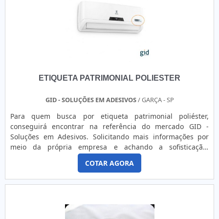
ciclo de entrega com excelência para toda a carteira de
várias vantagens podem ser observadas, como a
clientes.
customização dos materiais, o que gera valorização do
produto para o cliente, além da agilidade no manuseio e
identificação dos produtos, o que oferece maior rendimento
de produção, estocagem e fornecimento. Além disso, as
etiquetas para caixas de papelão podem ser fornecidas já
com algum tipo de impressão, desde: Logotipos da
ETIQUETA PATRIMONIAL POLIESTER
empresa; Códigos de barras; Descrição de determinado tipo
de produto; Formulários para organização.ETIQUETAS
ADESIVAS PARA CAIXAS DE PAPELÃO COM A MELHOR
GID - SOLUÇÕES EM ADESIVOS
/ GARÇA - SP
QUALIDADEPara alcançar o melhor resultado é preciso ter
Para quem busca por etiqueta patrimonial poliéster,
atenção também ao fornecedor do produto, para se
conseguirá encontrar na referência do mercado GID -
certificar de que tudo é de ótima procedência e da garantia
Soluções em Adesivos. Solicitando mais informações por
de qualidade. A Etiquetas Camp Label é uma fabricante que
meio da própria empresa e achando a sofisticação,
atua há 15 anos em todo o Estado de São Paulo oferecendo
qualidade e preço justo em um só lugar.Quando a temática
máxima excelência em rótulos e etiquetas para indústrias e
COTAR AGORA
é etiqueta patrimonial poliéster, com a equipe da GID -
empresas do setor comercial.
Soluções em Adesivos o cliente conseguirá excelente custo-
benefício com pagamento acessível.MAIS DETALHES SOBRE
ETIQUETA PATRIMONIAL POLIÉSTERA GID - Soluções em
Adesivos objetiva seus reforços em produzir uma estrutura
para os parceiros com escritório de alta qualidade onde são