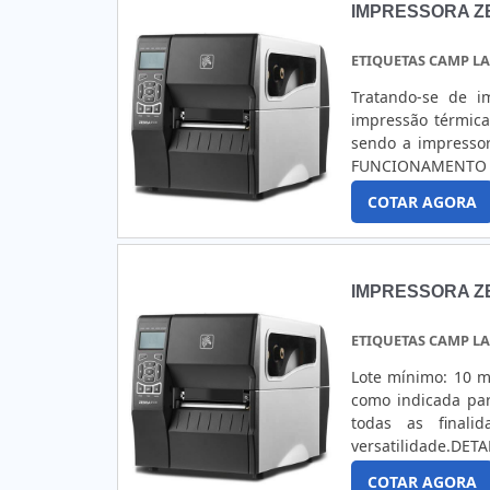
IMPRESSORA 
ETIQUETAS CAMP L
Tratando-se de i
impressão térmica 
sendo a impresso
FUNCIONAMENTO D
funcionalidade ao 
COTAR AGORA
sem comprometer a 
IMPRESSORA 
ETIQUETAS CAMP L
Lote mínimo: 10 m
como indicada par
todas as finali
versatilidade.
tecnologia de pon
COTAR AGORA