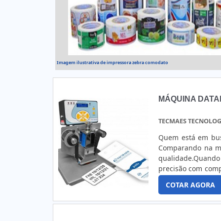
Imagem ilustrativa de impressora zebra comodato
MÁQUINA DATA
TECMAES TECNOLOG
Quem está em bus
Comparando na ma
qualidade.Quando
precisão com com
DATADORA AUTOMÁTI
COTAR AGORA
uma estrutura com
equipamentos aut
automática com 
demonstrar compet