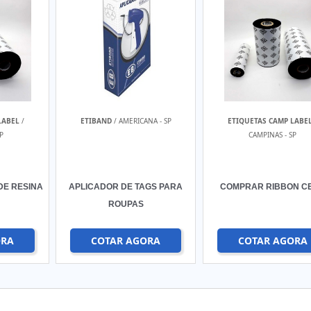
LABEL
/
ETIBAND
/ AMERICANA - SP
ETIQUETAS CAMP LABE
P
CAMPINAS - SP
DE RESINA
APLICADOR DE TAGS PARA
COMPRAR RIBBON C
ROUPAS
ORA
COTAR AGORA
COTAR AGORA