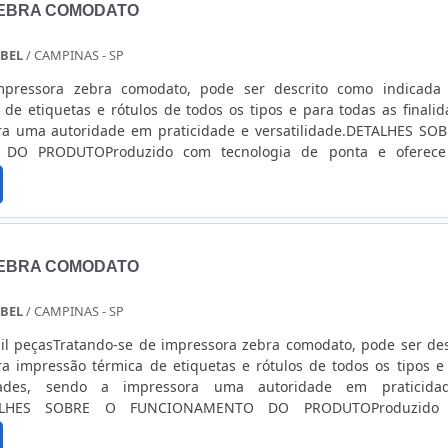
ZEBRA COMODATO
ABEL
/ CAMPINAS - SP
mpressora zebra comodato, pode ser descrito como indicada
de etiquetas e rótulos de todos os tipos e para todas as finalid
ra uma autoridade em praticidade e versatilidade.DETALHES SO
O PRODUTOProduzido com tecnologia de ponta e oferece 
cliente, é muito utilizado para realizar diversas demandas de pro
eficiência,...
ZEBRA COMODATO
ABEL
/ CAMPINAS - SP
il peçasTratando-se de impressora zebra comodato, pode ser des
a impressão térmica de etiquetas e rótulos de todos os tipos e
dades, sendo a impressora uma autoridade em praticida
DETALHES SOBRE O FUNCIONAMENTO DO PRODUTOProduzido
ta e oferece alta funcionalidade ao cliente, é muito utilizado