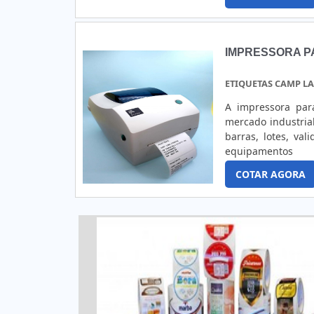
realizar diversas 
IMPRESSORA P
ETIQUETAS CAMP L
A impressora par
mercado industria
barras, lotes, va
equipamentos s
alimentícias;Ind
COTAR AGORA
outros.DETALHES 