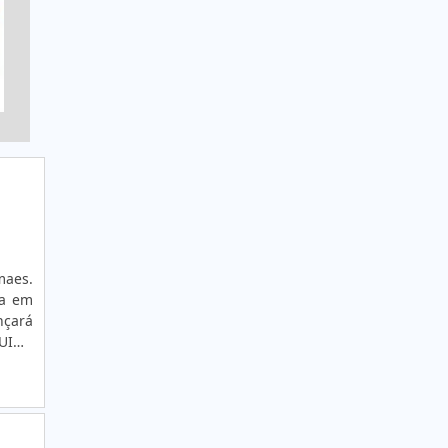
maes.
ia em
nçará
QUINA
eiros
des e
adora
presa
es se