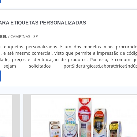
demandas de produção sem ...
ARA ETIQUETAS PERSONALIZADAS
ABEL
/ CAMPINAS - SP
a etiquetas personalizadas é um dos modelos mais procurad
l, e até mesmo comercial, visto que permite a impressão de códi
lidade, preços e identificação de produtos. Por isso, é comum q
ejam solicitados por:Siderúrgicas;Laboratórios;Indúst
ústrias farmacêuticas;Indústrias de produtos eletrônicos;
VALIOSOS SOBRE O PRODU...