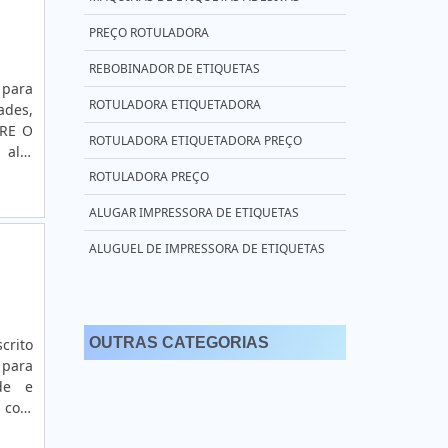
PREÇO ROTULADORA
REBOBINADOR DE ETIQUETAS
 para
ROTULADORA ETIQUETADORA
ades,
BRE O
ROTULADORA ETIQUETADORA PREÇO
alta
dução
ROTULADORA PREÇO
ALUGAR IMPRESSORA DE ETIQUETAS
ALUGUEL DE IMPRESSORA DE ETIQUETAS
ALUGUEL DE IMPRESSORAS ZEBRA
IMPRESSORA DE ETIQUETAS ADESIVAS
OUTRAS CATEGORIAS
crito
ZEBRA
 para
IMPRESSORA DE ETIQUETAS ARGOX
de e
 com
IMPRESSORA DE ETIQUETAS ZEBRA PREÇO
 para