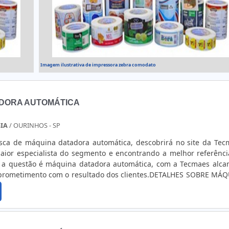
Imagem ilustrativa de impressora zebra comodato
DORA AUTOMÁTICA
IA
/ OURINHOS - SP
ca de máquina datadora automática, descobrirá no site da Tec
ior especialista do segmento e encontrando a melhor referênc
 a questão é máquina datadora automática, com a Tecmaes alca
prometimento com o resultado dos clientes.DETALHES SOBRE MÁ
CAA Tecmaes foca sua estratégia em proporcionar para os parc
 escritório de alta qualidade onde são realizadas as ativida
omatizados, tudo para se certificar que se tenha máquina dat
ótima qualidade.Há muitas maneiras eficientes de uma em
ência, excelência e destaque em sua área de atuação. A Tecma