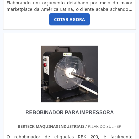
Elaborando um orçamento detalhado por meio do maior
marketplace da América Latina, o cliente acaba achando a
maior referência no mercado em seu próprio segmento.
COTAR AGORA
Com a melhor mão de obra da Rótulo VK obterá excelente
custo-benefício com assessoria técnica especializada.MAIS
DETALHES IMPORTANTES SOBRE O PRODUTOAs etiquetas
para produtos alimentícios cumprem um papel muito
importante em nossa atual sociedade. Todas as etiquetas
são facilmente aplicadas nos produtos e recebem ajuda de
uma máquina chamada etiquetadora para que o serviço se
torne mais ágil, melhorando a produção da empresa. Com
elas, é possível saber diferentes informações sobre os mais
variados tipos alimentos, por exemplo:Peso
líquido;Preço;Data de vencimento;Data de fabricação.A
Rótulo VK canaliza os recursos em oferecer aos clientes uma
estrutura com um escritório de alta qualidade, onde são
realizadas as atividades, e uma biblioteca técnica de apoio,
REBOBINADOR PARA IMPRESSORA
tudo para certificar que se tenha etiquetas para produtos
alimentícios com ótima qualidade.Esses e outros motivos
são a razão pela qual a Rótulo VK é altamente qualificada
BERTECK MAQUINAS INDUSTRIAIS
/ PILAR DO SUL - SP
quando exploramos o segmento de flexografia. O objetivo é
O rebobinador de etiquetas RBK 200, é facilmente