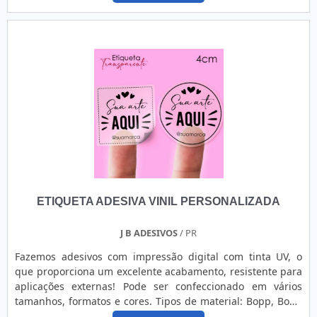
empreendimento entende a necessidade de cada cliente,
SOBRE POLIÉSTER PRATAQuem pesquisa na internet por
buscando a satisfação e confiança..
poliéster prata em uma organização que preza pela
segurança, vai até o site da Labelgraph Sistemas de
Etiquetas. A empresa tem em seu catálogo etiquetas para
alta temperatura e Kapton, oferecendo o que há de melhor
no mercado para cada cliente.Ainda com uma visão
analítica sobre poliéster prata, na essência da empresa, a
mesma deve prezar pelos produtos e serviços com ótima
qualidade e excelente custo-benefício, pequenos detalhes,
mas de grande valia para saber a procedência e seriedade
da instituição .É importante lembrar que o produto deve
sempre ser adquirido com companhias especializadas no
segmento. Esse tipo de cuidado ajuda a garantir a
ETIQUETA ADESIVA VINIL PERSONALIZADA
qualidade e durabilidade dos materiais, além de evitar
prejuízos com substituições frequentes de produtos que
não cumprem com suas funções adequadamente. Assim, é
J B ADESIVOS
/ PR
possível poupar gastos desnecessários.Existem diversos
Fazemos adesivos com impressão digital com tinta UV, o
motivos para a Labelgraph Sistemas de Etiquetas ter se
que proporciona um excelente acabamento, resistente para
tornado destaque quando pensamos em uma empresa que
aplicações externas! Pode ser confeccionado em vários
entrega confiança e produtos de qualidade. Alguns desses
tamanhos, formatos e cores. Tipos de material: Bopp, Bopp
motivos são: Preço justo; Profissionais com vasta
Transparente, Bopp Metalizado, Couchê, Vinil.