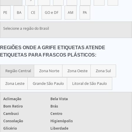
PE
BA
CE
GO e DF
AM
PA
Selecione a região do Brasil
REGIÕES ONDE A GRIFE ETIQUETAS ATENDE
ETIQUETAS PARA FRASCOS PLÁSTICOS:
Região Central
Zona Norte
Zona Oeste
Zona Sul
Zona Leste
Grande São Paulo
Litoral de São Paulo
Aclimação
Bela Vista
Bom Retiro
Brás
Cambuci
Centro
Consolação
Higienópolis
Glicério
Liberdade