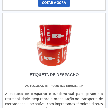
experiência na área de atuação; Atendimento
COTAR AGORA
personalizado; Diversas opções de pagamento disponíveis;
Agilidade na entrega; Amplo estoque de produtos.A
MELHOR EMPRESA NO SEGMENTONa Labelgraph Sistemas
de Etiquetas existe o que há de melhor em poliéster prata.
São opções variadas que a corporação oferece, como
etiquetas para alta temperatura e etiquetas industriais.É
reconhecida por ser uma empresa altamente qualificada e
comprometida com seus serviços, qualificações construídas
por focar suas ações no resultado final, tendo escritório de
alta qualidade onde são realizadas as atividades e sede em
localização privilegiada na cidade de São Paulo.Todos esses
fatores, agregados a uma equipe multidisciplinar de
consultores associados e equipe de alta qualidade, fecham
o ciclo de entrega com excelência para toda a carteira de
ETIQUETA DE DESPACHO
clientes.
AUTOCOLANTE PRODUTOS BRASIL
/ SP
A etiqueta de despacho é fundamental para garantir a
rastreabilidade, segurança e organização no transporte de
mercadorias. Compatível com impressoras térmicas diretas