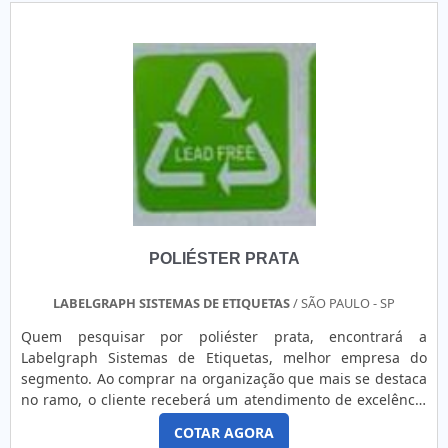
necessidades de determinada empresa tendo a
aplicabilidade em oferecer segurança aos produtos quanto
de transmitir quaisquer informações que sejam pertinentes
aos consumidores, fator de extrema importância para o
segmentos
como:Estabelecimentos;Comércio;Empresas;Entre
outros.Ainda assim, tem como característica da
empregabilidade elevada resistência, leveza, qualidade na
impressão, isolamento elétrico e resistência térmica, tais
fatores garantem aumento da qualidade com retenção dos
custos a médio e longo prazo e, em alguns casos
específicos, logo nos primeiros meses.Fora isso, é possível
POLIÉSTER PRATA
encontrar soluções de impressão e adesivamento para o
sucesso dos produtos com responsabilidade com a marca,
com o prazo de entrega, qualidade, durabilidade e respeito
LABELGRAPH SISTEMAS DE ETIQUETAS
/ SÃO PAULO - SP
ao meio ambiente e produtos à pronta entrega, fechando
Quem pesquisar por poliéster prata, encontrará a
todo o ciclo de entrega com excelência para todos os
Labelgraph Sistemas de Etiquetas, melhor empresa do
clientes.A MELHOR EMPRESA DE PAINÉIS DE
segmento. Ao comprar na organização que mais se destaca
POLICARBONATONa Corimpress é possível encontrar o que
no ramo, o cliente receberá um atendimento de excelência
há de melhor no mercado de comunicação visual e gráfica.
e terá a garantia de adquirir produtos que solucionem
Contando com profissionais qualificados e experientes, o
COTAR AGORA
qualquer demanda.MAIS INFORMAÇÕES RELEVANTES