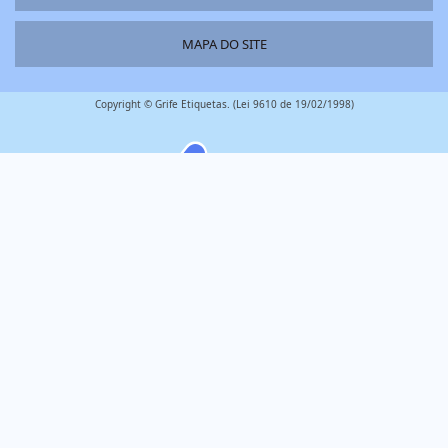
MAPA DO SITE
Copyright © Grife Etiquetas. (Lei 9610 de 19/02/1998)
é um parceiro
W3C
W3C