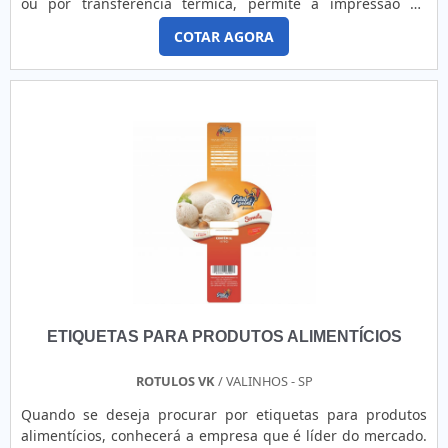
ou por transferência térmica, permite a impressão de
informações essenciais como nome do destinatário,
COTAR AGORA
endereço, código de barras, QR code, número de pedido e
instruções de entrega. Produzida com materiais resistentes
ao atrito e ao manuseio durante o transporte, seu adesivo
de alta fixação assegura que a etiqueta permaneça firme
em caixas, pacotes ou envelopes até a entrega final.
Disponível em tamanhos padrão do mercado, como
100x150mm, ou personalizada de acordo com o sistema
logístico utilizado. Rastreabilidade eficiente Permite
controle total do envio desde a expedição até a entrega.
Fixação segura Garante que as informações permaneçam
legíveis durante o transporte. Compatível com dados
variáveis Ideal para impressão de etiquetas personalizadas
em tempo real. Padronização logística Facilita processos de
separação, conferência e entrega de mercadorias.
ETIQUETAS PARA PRODUTOS ALIMENTÍCIOS
ROTULOS VK
/ VALINHOS - SP
Quando se deseja procurar por etiquetas para produtos
alimentícios, conhecerá a empresa que é líder do mercado.