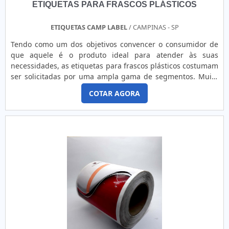
ETIQUETAS PARA FRASCOS PLÁSTICOS
ETIQUETAS CAMP LABEL
/ CAMPINAS - SP
Tendo como um dos objetivos convencer o consumidor de
que aquele é o produto ideal para atender às suas
necessidades, as etiquetas para frascos plásticos costumam
ser solicitadas por uma ampla gama de segmentos. Muito
versáteis, o modelo pode ser encontrado em diferentes
COTAR AGORA
especificações técnicas, tais
como: Cores; Formatos; Tamanhos; Tipologias; Matérias-
primas; Personalizações. MAIS DETALHES IMPORTANTES
SOBRE O PRODUTO As etiquetas dest...