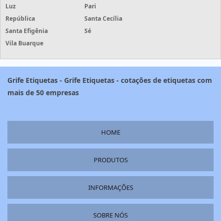
Luz
Pari
República
Santa Cecília
Santa Efigênia
Sé
Vila Buarque
Grife Etiquetas - Grife Etiquetas - cotações de etiquetas com
mais de 50 empresas
HOME
PRODUTOS
INFORMAÇÕES
SOBRE NÓS