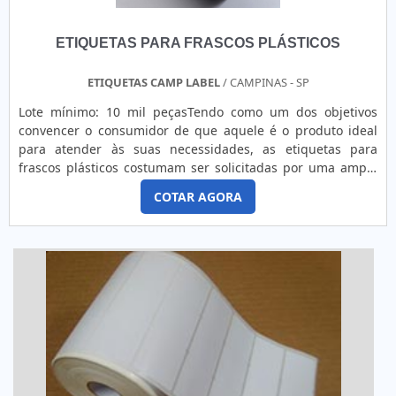
ETIQUETAS PARA FRASCOS PLÁSTICOS
ETIQUETAS CAMP LABEL
/ CAMPINAS - SP
Lote mínimo: 10 mil peçasTendo como um dos objetivos
convencer o consumidor de que aquele é o produto ideal
para atender às suas necessidades, as etiquetas para
frascos plásticos costumam ser solicitadas por uma ampla
gama de segmentos. Muito versáteis, o modelo pode ser
COTAR AGORA
encontrado em diferentes especificações técnicas, tais
como: Cores; Formatos; Tamanhos; Tipologias; Matérias-
primas; Personalizações. MAIS DETALHES IMPORTANTES
SO...