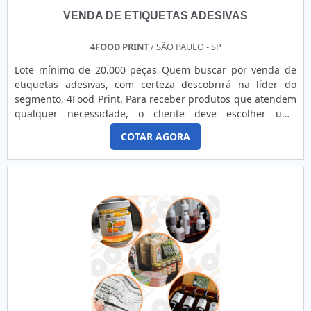
VENDA DE ETIQUETAS ADESIVAS
4FOOD PRINT
/ SÃO PAULO - SP
Lote mínimo de 20.000 peças Quem buscar por venda de
etiquetas adesivas, com certeza descobrirá na líder do
segmento, 4Food Print. Para receber produtos que atendem
qualquer necessidade, o cliente deve escolher uma
organização que se destaque por um bom suporte pré-
COTAR AGORA
venda e tenha ampla experiência no ramo.Quando a
temática é venda de etiquetas adesivas, com a melhor mão
de obra da 4Food Print o cliente obterá assertividade e
comprometime...