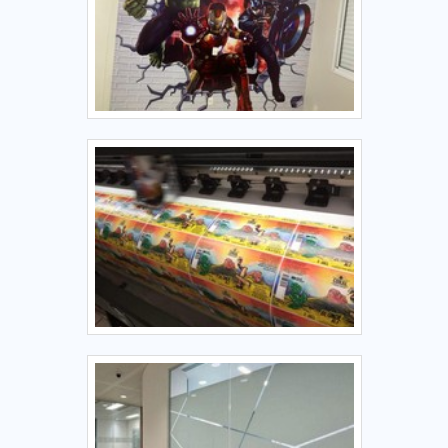
comunicação visual. O objetivo é disponibilizar a tecnologia
e desenvolvimento no que gera resultado e qualidade para
os clientes. Tem uma equipe com colaboradores proativos
que terão o maior prazer em auxiliar com suas
dúvidas.REFERÊNCIA DE QUALIDADE NO SEGMENTONa
Point Impressões é possível encontrar o que há de melhor
em comunicação visual. A empresa oferece opções como
adesivos e placas de sinalização industrial com ótima
qualidade e excelente custo-benefício.Se diferenciando
dentro de seu segmento, a empresa consegue também
proporcionar um atendimento cuidadoso e que busca a
satisfação do cliente. A Point Impressões é uma empresa
que tem sido apontada de forma positiva no mercado por
toda seriedade e qualidade, o que fecha todo o ciclo de
entrega com excelência para seus parceiros..