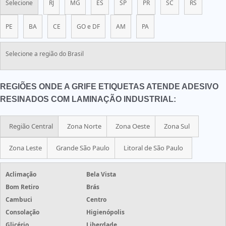
Selecione
RJ
MG
ES
SP
PR
SC
RS
PE
BA
CE
GO e DF
AM
PA
Selecione a região do Brasil
REGIÕES ONDE A GRIFE ETIQUETAS ATENDE ADESIVO
RESINADOS COM LAMINAÇÃO INDUSTRIAL:
Região Central
Zona Norte
Zona Oeste
Zona Sul
Zona Leste
Grande São Paulo
Litoral de São Paulo
Aclimação
Bela Vista
Bom Retiro
Brás
Cambuci
Centro
Consolação
Higienópolis
Glicério
Liberdade