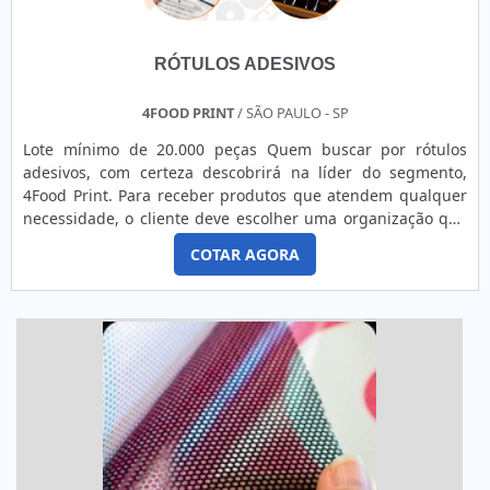
RÓTULOS ADESIVOS
4FOOD PRINT
/ SÃO PAULO - SP
Lote mínimo de 20.000 peças Quem buscar por rótulos
adesivos, com certeza descobrirá na líder do segmento,
4Food Print. Para receber produtos que atendem qualquer
necessidade, o cliente deve escolher uma organização que
se destaque por um bom suporte pré-venda e tenha ampla
COTAR AGORA
experiência no ramo.MAIS DETALHES INTERESSANTES
SOBRE RÓTULOS ADESIVOSQuem precisa de rótulos
adesivos em uma empresa comprometida com seus
serviços, consegue encont...