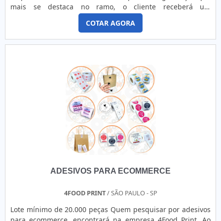
e produtos de qualidade. Alguns desses motivos são:
mais se destaca no ramo, o cliente receberá um
Diversas opções de pagamento disponíveis; Profissionais
atendimento de excelência e terá a garantia de adquirir
com vasta experiência na área de atuação; Atendimento
COTAR AGORA
produtos que solucionem qualquer demanda.DETALHES
personalizado; Comprometimento com o resultado final;
SOBRE ADESIVO PARA CONFEITARIA PERSONALIZADOQuem
Logística planejada para entregas em curto prazo; Amplo
quer encontrar adesivo para confeitaria personalizado em
estoque de produtos. GARANTIA E ASSERTIVIDADE NO
uma empresa responsável, encontra o site da 4Food Print. É
SEGMENTONa 4Food Print tem tudo que se precisa para
possível encontrar etiquetas com diversos modelos
etiquetas adesivas industriais. São várias opções em
adesivos para confeitaria, garantindo sempre a qualidade
tamanho e modelo que a empresa oferece.É uma empresa
final para a fidelização do cliente.Sem perder o foco em
altamente qualificada e comprometida com seus serviços,
adesivo para confeitaria personalizado, mais do que visar
qualificações construídas por focar suas ações no resultado
apenas lucratividade, deve oferecer produtos e serviços que
final, tendo um chão de fábrica de alta qualidade onde são
tenham ótima qualidade e assertividade, pontos
realizadas as atividades e sede em localização
importantes que ficam de fora no planejamento de
privilegiada.Tudo isso, somado a uma equipe
empresas que visam apenas o lucro, deixando a desejar nos
multidisciplinar de consultores e colaboradores eficientes,
outros fatores.É importante lembrar que o produto deve
garante a melhor experiência para os clientes.
sempre ser adquirido com companhias especializadas no
ADESIVOS PARA ECOMMERCE
segmento. Esse tipo de cuidado ajuda a garantir a
qualidade e durabilidade dos materiais, além de evitar
prejuízos com substituições frequentes de produtos que
4FOOD PRINT
/ SÃO PAULO - SP
não cumprem com suas funções adequadamente. Assim, é
Lote mínimo de 20.000 peças Quem pesquisar por adesivos
possível poupar gastos desnecessários.Existem diversos
para ecommerce, encontrará na empresa 4Food Print. Ao