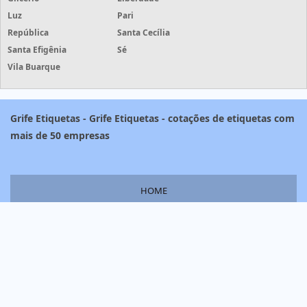
Luz
Pari
República
Santa Cecília
Santa Efigênia
Sé
Vila Buarque
Grife Etiquetas - Grife Etiquetas - cotações de etiquetas com
mais de 50 empresas
HOME
PRODUTOS
INFORMAÇÕES
SOBRE NÓS