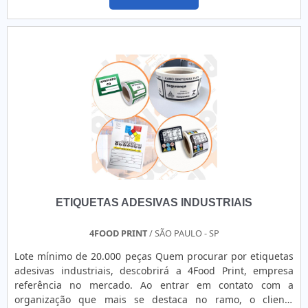
segmento. Esse tipo de cuidado ajuda a garantir a
com os serviços e segura, qualificações possíveis pelo fato
qualidade e assertividade do serviço, além de evitar
de a empresa possuir escritório de alta qualidade onde são
prejuízos com imprevistos e execuções mal elaboradas.
realizadas as atividades e equipamentos de última geração.
Assim, é possível poupar gastos desnecessários.OUTRAS
Tudo isso, somado a uma equipe com colaboradores
INFORMAÇÕES SOBRE IMPRESSÃO DE BANNERSe alguém
proativos e profissionais com vasta experiência na área,
procurar por impressão banner em uma empresa
garante o sucesso de cada cliente de ponta a ponta..
inovadora, descobre o site da Point Impressões. A empresa
tem em seu escopo adesivos e películas para portas de
vidro, oferecendo o que há de melhor em tecnologia ao
cliente.Discorrendo ainda sobre impressão de banner, na
essência da empresa, a mesma deve prezar pelos produtos
e serviços com ótima qualidade e assertividade,
características simples, mas que mostram o
comprometimento da empresa com seus clientes.Existem
ETIQUETAS ADESIVAS INDUSTRIAIS
muitas formas diferentes de demonstrar conhecimento e
autoridade em sua área de atuação. Os motivos pelos quais
a Point Impressões é destaque sempre que buscar por
4FOOD PRINT
/ SÃO PAULO - SP
impressão banner: Comprometida com os serviços;
Lote mínimo de 20.000 peças Quem procurar por etiquetas
Responsável; Altamente qualificada; Inovadora; Segura. A
adesivas industriais, descobrirá a 4Food Print, empresa
EMPRESA MAIS QUALIFICADA DO SEGMENTONa Point
referência no mercado. Ao entrar em contato com a
Impressões sempre tem a solução mais buscada na área de
organização que mais se destaca no ramo, o cliente
impressão de banner. São diversas opções disponibilizadas,