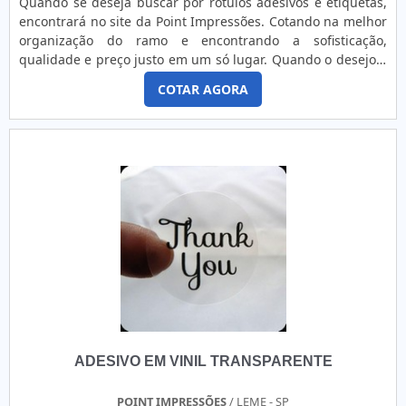
Quando se deseja buscar por rótulos adesivos e etiquetas,
motivos para a 4Food Print ter se tornado destaque quando
encontrará no site da Point Impressões. Cotando na melhor
pensamos em uma empresa que entrega confiança e
organização do ramo e encontrando a sofisticação,
produtos de qualidade. Alguns desses motivos são:
qualidade e preço justo em um só lugar. Quando o desejo é
Diversas opções de pagamento disponíveis; Profissionais
por rótulos adesivos e etiquetas, com a Point Impressões
com vasta experiência na área de atuação; Atendimento
COTAR AGORA
poderá contar com excelente custo-benefício e com a mais
personalizado; Comprometimento com o resultado final;
moderna opção em impressões.DIFERENCIAIS
Logística planejada para entregas em curto prazo; Amplo
IMPORTANTES DE RÓTULOS ADESIVOS E ETIQUETASHá
estoque de produtos. QUALIDADES E PONTOS FORTES DA
muitas maneiras eficientes de demonstrar competência e
EMPRESANa 4Food Print sempre tem a solução na área de
excelência em sua área de atuação. A Point Impressões foca
adesivos para ecommerce. Os clientes encontram etiquetas
sua energia em oferecer aos parceiros uma estrutura com:
que venha atender a suas necessidades.É uma empresa
Escritório de alta qualidade onde são realizadas as
comprometida com seus serviços e que preza pela
atividades; Tecnologia de ponta; Equipamentos de última
segurança, características possíveis pelo fato de ter um
geração. Tudo isso para garantir que se tenha rótulos
chão de fábrica de alta qualidade onde são realizadas as
adesivos com ótima qualidade. Ainda focando na qualidade
atividades e sede em localização privilegiada.Esses fatores,
em rótulos adesivos e etiquetas, mais do que visar apenas
somados a um time multidisciplinar de consultores e alta
lucratividade, deve oferecer produtos e serviços que
qualidade, fecham o ciclo de entrega com excelência para
tenham ótima qualidade e assertividade, detalhes que
toda a carteira de clientes.
passam despercebidos e podem gerar prejuízo futuros para
ADESIVO EM VINIL TRANSPARENTE
os clientes.Tudo isso e muito mais são os motivos pelos
quais a Point Impressões é altamente qualificada quando
explanamos o segmento de comunicação visual. A empresa
POINT IMPRESSÕES
/ LEME - SP