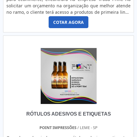
motivos para a 4Food Print ter se tornado destaque quando
solicitar um orçamento na organização que melhor atende
pensamos em uma empresa que entrega confiança e
no ramo, o cliente terá acesso a produtos de primeira linha
produtos de qualidade. Alguns desses motivos são:
e um suporte completo, do contato inicial ao pós-
Diversas opções de pagamento disponíveis; Profissionais
COTAR AGORA
venda.MAIS INFORMAÇÕES RELEVANTES SOBRE ADESIVOS
com vasta experiência na área de atuação; Atendimento
PARA ECOMMERCEQuem quer achar adesivos para
personalizado; Comprometimento com o resultado final;
ecommerce uma empresa inovadora, vai até o site da 4Food
Logística planejada para entregas em curto prazo; Amplo
Print. A companhia atua com diversos tipos de matérias na
estoque de produtos. A MELHOR EMPRESA NO
confecção etiqueta para ecommerce, sempre oferecendo o
SEGMENTOSomente na 4Food Print é possível encontrar o
que há de melhor no mercado para cada cliente.Ainda com
que há de melhor em adesivo para confeitaria
uma visão analítica sobre adesivos para ecommerce, na
personalizado. São opções variadas que a empresa oferece,
essência da empresa, a mesma deve prezar pelos produtos
como rolo de etiqueta adesiva em papel couche e bopp
e serviços com ótima qualidade e assertividade, pontos
transparente, entre outros tipos de materiais.É conhecida
importantes que ficam de fora no planejamento de
por ser uma empresa altamente qualificada e
empresas que visam apenas o lucro, deixando a desejar nos
comprometida com seus serviços, características possíveis
outros fatores.É importante lembrar que o produto deve
pelo fato de ter um chão de fábrica de alta qualidade onde
sempre ser adquirido com companhias especializadas no
são realizadas as atividades e sede em localização
segmento. Esse tipo de cuidado ajuda a garantir a
privilegiada.Tudo isso, somado à performance de uma
RÓTULOS ADESIVOS E ETIQUETAS
qualidade e durabilidade dos materiais, além de evitar
equipe multidisciplinar de consultores e profissionais
prejuízos com substituições frequentes de produtos que
qualificados, garante a melhor experiência para os clientes.
não cumprem com suas funções adequadamente. Assim, é
POINT IMPRESSÕES
/ LEME - SP
possível poupar gastos desnecessários.Existem diversos