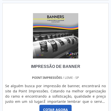
grande know-how focado em banners e papel de parede
vinílico, oferecendo o que há de melhor no mercado para
cada cliente.Ainda focando em etiquetas adesivas
personalizadas, deve-se descartar empresas que não
tenham produtos e serviços com ótima qualidade e
proteção, detalhes primordiais que são deixados de lado
por muitas empresas que não focam na fidelização do
cliente.Existem muitas formas diferentes de demonstrar
conhecimento e autoridade em sua área de atuação. Os
motivos pelos quais a Point Impressões é referência quando
o assunto for etiquetas adesivas tipo personalizadas:
Colaboradores proativos; Profissionais com vasta
IMPRESSÃO DE BANNER
experiência na área; Trabalhadores de alta qualidade;
Escritório de alta qualidade onde são realizadas as
atividades; Tecnologia de ponta; Equipamentos de última
POINT IMPRESSÕES
/ LEME - SP
geração. A MELHOR EMPRESA NO SEGMENTOApenas na
Se alguém busca por impressão de banner, encontrará no
Point Impressões existem as melhores variedades no
site da Point Impressões. Cotando na melhor organização
segmento quando o assunto for etiquetas adesivas
do ramo e encontrando a sofisticação, qualidade e preço
personalizadas. São opções variadas que a empresa
justo em um só lugar.É importante lembrar que o serviço
oferece, como rótulos de vinil e películas para portas de
deve sempre ser prestado por empresas especializadas no
vidro.Isso se deve ao fato de a empresa ser comprometida
COTAR AGORA