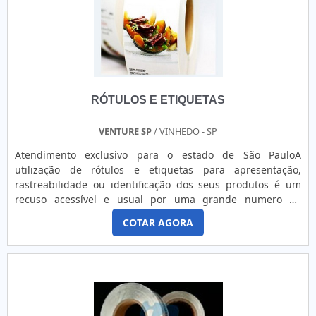
RÓTULOS E ETIQUETAS
VENTURE SP
/ VINHEDO - SP
Atendimento exclusivo para o estado de São PauloA
utilização de rótulos e etiquetas para apresentação,
rastreabilidade ou identificação dos seus produtos é um
recuso acessível e usual por uma grande numero de
empresas hoje, contudo, etiquetas e rótulos são produtos
COTAR AGORA
cujas especificações técnicas e apresentações cresceram
muito nos últimos anos e conhecer estas variáveis e
identificar as que melhor se aplicam aos seus produtos é
tarefa importante.MAIS INFORMAÇÕES SOBRE AS VARIÁVEIS
DE ETIQUETAS E .