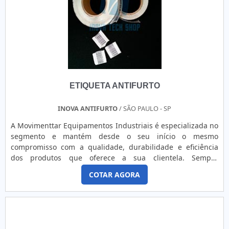
ETIQUETA ANTIFURTO
INOVA ANTIFURTO
/ SÃO PAULO - SP
A Movimenttar Equipamentos Industriais é especializada no
segmento e mantém desde o seu início o mesmo
compromisso com a qualidade, durabilidade e eficiência
dos produtos que oferece a sua clientela. Sempre
preocupada com o custo X benefício que seus produtos
COTAR AGORA
possam proporcionar. Ao adquirir um produto da
Movimenttar Equipamentos Industriais como as
plataformas elevatórias articuladas A46JE, é possível
verificar todo o seu diferencial. As plataf....