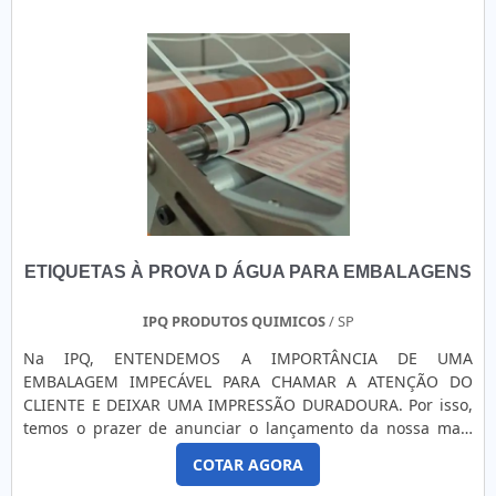
seus produtos e atentos às novas tecnologias, a Corimpress
capacitada para disponibilizar todo o suporte ne.
é reconhecida pela excelente qualidade de seus produtos,
pela tecnologia de última geração empregada e pela
agilidade e confiabilidade assegurada pelos seus processos
produtivos. Solicite já um orçamento!.
ETIQUETAS À PROVA D ÁGUA PARA EMBALAGENS
IPQ PRODUTOS QUIMICOS
/ SP
Na IPQ, ENTENDEMOS A IMPORTÂNCIA DE UMA
EMBALAGEM IMPECÁVEL PARA CHAMAR A ATENÇÃO DO
CLIENTE E DEIXAR UMA IMPRESSÃO DURADOURA. Por isso,
temos o prazer de anunciar o lançamento da nossa mais
recente inovação: A divisão de impressão de rótulos e
COTAR AGORA
etiquetas. Nela, imprimimos rótulos em papel couche, bopp