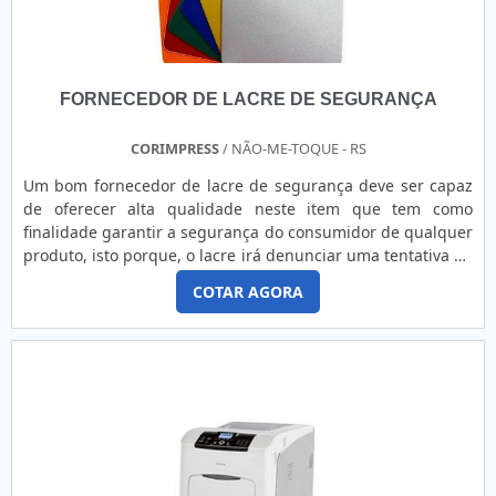
FORNECEDOR DE LACRE DE SEGURANÇA
CORIMPRESS
/ NÃO-ME-TOQUE - RS
Um bom fornecedor de lacre de segurança deve ser capaz
de oferecer alta qualidade neste item que tem como
finalidade garantir a segurança do consumidor de qualquer
produto, isto porque, o lacre irá denunciar uma tentativa de
violação ou adulteração. Assim, o adesivo irá se romper
COTAR AGORA
assim que o produto for aberto.mais sobre a aplicação do
produtoO lacre pode ser fabricado em bopp transparente,
polietileno e acetato transparente, em diversas medidas,
cores e modelos - podendo, até, ser personalizado de
acordo com a necessidade do cliente. Por conta disso, é um
item extremamente necessário na indústria
de:Alimentos;Cosméticos;Medicamentos;Etc.Ou seja, estes
itens estão presentes em aplicações variadas, úteis para
empresas e indústrias de variados segmentos. No entanto,