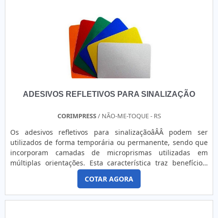
ADESIVOS REFLETIVOS PARA SINALIZAÇÃO
CORIMPRESS
/ NÃO-ME-TOQUE - RS
Os adesivos refletivos para sinalizaçãoâÂÂ podem ser
utilizados de forma temporária ou permanente, sendo que
incorporam camadas de microprismas utilizadas em
múltiplas orientações. Esta característica traz benefícios,
por exemplo, aos usuários das vias, proporcionando a
COTAR AGORA
confiança de que todos sinais irão garantir uma eficiência e
segurança visual uniforme.o produto oferece diversas
aplicaçõesO produto se apresenta como uma boa solução
em comunicação visual. Isto porque pode ser adquirido em