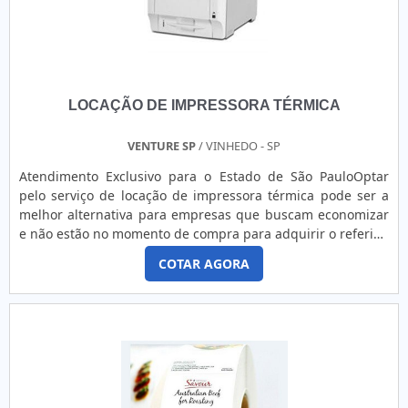
para isso, a etiqueta lacre de segurança por vezes é
desenvolvida de forma personalizada, isto é, adequada a
cada tipo de produto.A Corimpress dispões de um espaço
físico de 1.000m² e atua principalmente junto ao ramo
industrial, fornecendo adesivos industriais, resinados,
LOCAÇÃO DE IMPRESSORA TÉRMICA
painéis de policarbonato, plaquetas de identificação
patrimonial de alumínio, adesivos de segurança,
envelopamento, sinalização corporativa, rotulagem e muito
VENTURE SP
/ VINHEDO - SP
soluções que atendem, também, as necessidades de
Atendimento Exclusivo para o Estado de São PauloOptar
personalização de ambientes corporativos nos segmentos
pelo serviço de locação de impressora térmica pode ser a
comercial, gastronômico, hospitalar, de serviços e
melhor alternativa para empresas que buscam economizar
eventos.um bom Fornecedor de lacre de segurançaCom
e não estão no momento de compra para adquirir o referido
know-how adquirido em mais de 30 anos de experiência,
produto, tendo em vista o seu alto investimento. Para
investindo em produtos e serviços que atendem as
COTAR AGORA
atender às necessidades destas empresas, há no mercado
expectativas dos clientes, atuando com fornecedores que
diversas empresa especializadas no aluguel de
prezam pela qualidade e excelência em seus produtos e
impressoras. Para que o aluguel das impressoras seja
atentos às novas tecnologias, a Corimpress é reconhecida
vantajoso é necessário levar em conta diversos fatores que
pela excelente qualidade de seus produtos, pela tecnologia
podem se.
de última geração empregada e pela agilidade e
confiabilidade assegurada pelos seus processos produtivos.
Solicite já um orçamento!.