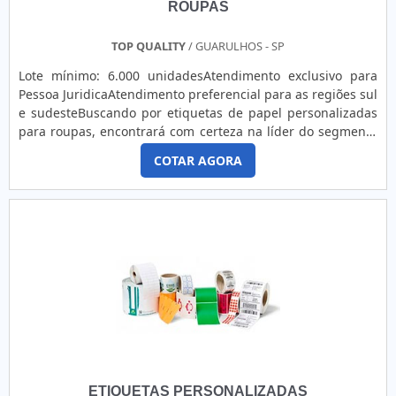
ROUPAS
TOP QUALITY
/ GUARULHOS - SP
Lote mínimo: 6.000 unidadesAtendimento exclusivo para
Pessoa JuridicaAtendimento preferencial para as regiões sul
e sudesteBuscando por etiquetas de papel personalizadas
para roupas, encontrará com certeza na líder do segmento
Top Quality. Realizando uma cotação na melhor empresa do
COTAR AGORA
segmento, é possível conhecer sofisticação, qualidade e
preço justo em um só lugar.MAIS SOBRE AS ETIQUETAS DE
PAPEL PERSONALIZADAS PARA ROUPASQuem quer achar
etiquetas de papel personalizadas para roupas em uma
empresa inovadora, descobre a Top Quality. A empresa atua
com colmeia papel kraft e cinta de sorvete, oferecendo
sempre a melhor opção para o cliente final.Não obstante,
quando falamos em etiquetas de papel personalizadas para
roupas, é importante buscar uma empresa que tenha
produtos e serviços com ótima qualidade e excelente custo-
benefício, detalhes primordiais que são deixados de lado
por muitas empresas que não focam na fidelização do
cliente.É importante lembrar que o produto deve ser
ETIQUETAS PERSONALIZADAS