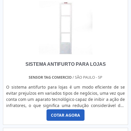
diversas cores, formatos, espessuras e tamanhos. Sendo
assim, o cliente pode garantir uma nova forma de
estabelecer comunicação com o público, tal como aplicar
customização, personalização e distinção de identidade
visual ao produto ou serviço. Além disso, o adesivo também
é muito utilizado para:Placas de sinalização;Comunicação
visual;Aplicação em veículos;Painéis rodoviários e
fachadas; Impressão serigráfica;Etc.A Corimpress dispões
de um espaço físico de 1.000m² e atua principalmente junto
ao ramo industrial, fornecendo adesivos industriais,
SISTEMA ANTIFURTO PARA LOJAS
resinados, painéis de policarbonato, plaquetas de
identificação patrimonial de alumínio, adesivos de
segurança, envelopamento, sinalização corporativa,
SENSOR TAG COMERCIO
/ SÃO PAULO - SP
rotulagem e muito soluções que atendem, também, as
O sistema antifurto para lojas é um modo eficiente de se
necessidades de personalização de ambientes corporativos
evitar prejuízos em variados tipos de negócios, uma vez que
nos segmentos comercial, gastronômico, hospitalar, de
conta com um aparato tecnológico capaz de inibir a ação de
serviços e eventos.empresa renomada em Adesivo
infratores, o que significa uma redução considerável dos
refletivoCom know-how adquirido em mais de 30 anos de
prejuízos. Trata-se de um recurso utilizado por lojas de
experiência, investindo em produtos e serviços que
COTAR AGORA
médio e grande portes.INFORMAÇÕES SOBRE O SISTEMA
atendem as expectativas dos clientes, atuando com
Para contar com todas as vantagens do uso dos recursos, é
fornecedores que prezam pela qualidade e excelência em
preciso contratar uma empresa experiente e com equipe