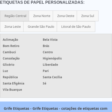
ETIQUETAS DE PAPEL PERSONALIZADAS:
Região Central
Zona Norte
Zona Oeste
Zona Sul
Zona Leste
Grande São Paulo
Litoral de São Paulo
Aclimação
Bela Vista
Bom Retiro
Brás
Cambuci
Centro
Consolação
Higienópolis
Glicério
Liberdade
Luz
Pari
República
Santa Cecília
Santa Efigênia
Sé
Vila Buarque
Grife Etiquetas - Grife Etiquetas - cotações de etiquetas com