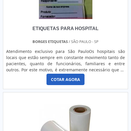
ETIQUETAS PARA HOSPITAL
BORGES ETIQUETAS
/ SÃO PAULO - SP
Atendimento exclusivo para São PauloOs hospitais são
locais que estão sempre em constante movimento tanto de
pacientes, quanto de funcionários, familiares e entre
outros. Por este motivo, é extremamente necessário que os
responsáveis por estes locais contem com uma organização
COTAR AGORA
totalmente ampla, que realize o controle no fluxo de
pessoas nestes locais. Entre os mais diversos itens que
podem colaborar com esta atividade estão as etiquetas para
hospital. Mais informações sobre as etiquetas para
hospitalAs etiquetas adesivas são itens totalmente simples,
mas que oferecem uma grande funcionalidade no dia a dia
destes locais. Quando voltados para os hospitais, essas
etiquetas podem: Garantir a segurança dos pacientes;