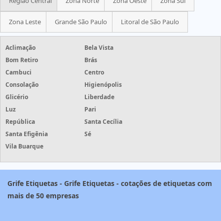
Região Central
Zona Norte
Zona Oeste
Zona Sul
Zona Leste
Grande São Paulo
Litoral de São Paulo
Aclimação
Bela Vista
Bom Retiro
Brás
Cambuci
Centro
Consolação
Higienópolis
Glicério
Liberdade
Luz
Pari
República
Santa Cecília
Santa Efigênia
Sé
Vila Buarque
Grife Etiquetas - Grife Etiquetas - cotações de etiquetas com
mais de 50 empresas