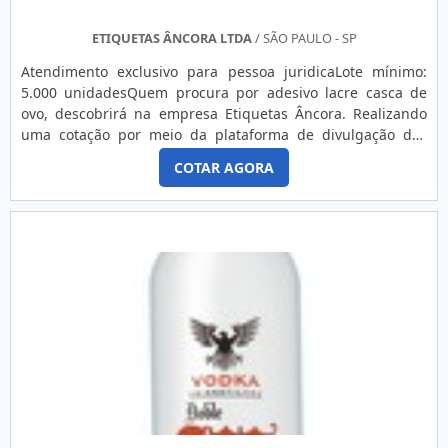
ETIQUETAS ÂNCORA LTDA
/ SÃO PAULO - SP
Atendimento exclusivo para pessoa juridicaLote mínimo:
5.000 unidadesQuem procura por adesivo lacre casca de
ovo, descobrirá na empresa Etiquetas Âncora. Realizando
uma cotação por meio da plataforma de divulgação das
indústrias e achando a líder em qualidade.DIFERENCIAIS
COTAR AGORA
IMPORTANTES DE ADESIVO LACRE CASCA DE OVOSe alguém
busca por adesivo para lacre casca de ovo em uma empresa
comprometida com os serviços, encontra o site da Etiquetas
Âncora. É possível encontrar etiquetas estampadas e
etiquetas adesivas sem impressão, disponibilizando tudo
que há de mais atual para garantir a qualidade final para
cada cliente.Sem trocar o foco sobre adesivo lacre casca de
ovo, sempre deve-se buscar uma empresa que tenha
produtos e serviços com ótima qualidade e assertividade,
características simples, mas que mostram o
comprometimento da empresa com seus clientes.Existem
muitas formas diferentes de demonstrar conhecimento e
autoridade em sua área de atuação. Os motivos pelos quais