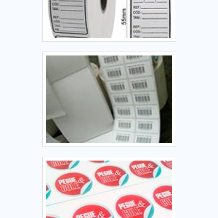
segmento quando o assunto for etiquetas personalizadas
para roupas. São opções variadas que a empresa oferece,
como fitas personalizadas e etiquetas adesivas.Tem rótulo
de profissionais com vasta experiência na área de atuação e
escritório de alta qualidade onde são realizadas as
atividades, padrões possíveis por contar com tecnologia de
ponta onde são realizadas as atividades. Tudo isso, somado
à performance de uma equipe comprometida com os
serviços e segura, comprova sua essência de trazer o
melhor para todos os clientes.