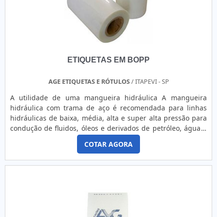
Realizar o controle de entradas e saídas; Organizar o fluxo
de visitas.Desta forma, é possível perceber a quantidade de
possibilidade que estes itens oferecem. Além disso, eles
podem ser personalizados justamente de acordo com as
normas, cores e outras características daquela determinada
instituição, oferecendo, desta forma, maior organização e
ETIQUETAS EM BOPP
reconhecimento a estes locais.Soluções em etiquetas
utilizadas em hospitais Ao buscar por etiquetas
extremamente bem-acabadas, resistentes e com ótimo
AGE ETIQUETAS E RÓTULOS
/ ITAPEVI - SP
preço, entre em contato com a Borges Etiquetas, afinal, só
A utilidade de uma mangueira hidráulica A mangueira
ela está a mais de quinze anos no mercado sempre
hidráulica com trama de aço é recomendada para linhas
garantindo os melhores itens aos seus clientes. Entre em
hidráulicas de baixa, média, alta e super alta pressão para
contato e conheça mais.
condução de fluidos, óleos e derivados de petróleo, água e
ar. As mangueiras hidráulicas tem um amplo número de
COTAR AGORA
aplicações, como: - Construção; - Indústria petrolífera; -
Alimentícia; - Mineração; - Produção; - Agrícola; -
Agroindústria; - Transporte; - Entre outros. Desenv....