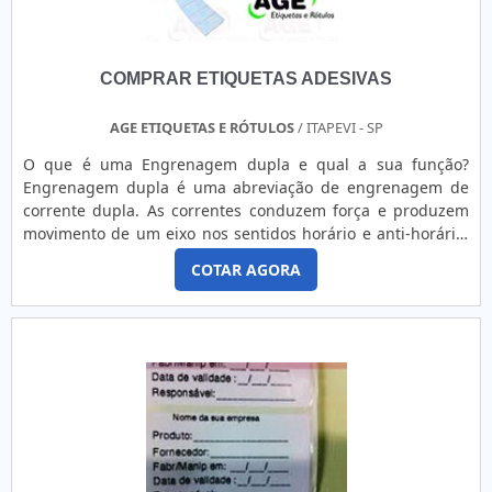
COMPRAR ETIQUETAS ADESIVAS
AGE ETIQUETAS E RÓTULOS
/ ITAPEVI - SP
O que é uma Engrenagem dupla e qual a sua função?
Engrenagem dupla é uma abreviação de engrenagem de
corrente dupla. As correntes conduzem força e produzem
movimento de um eixo nos sentidos horário e anti-horário.
Mas o rendimento da transmissão, depende dos ângulos
COTAR AGORA
em que se encontram as engrenagens envolvidas e do
sentido em que giram. Por exemplo: Uma engrenagem de
corrente dupla funciona como um sistema composto que
possui duas engrenagens...
Veja também
Etiquetas de tecido personalizadas
, aqui no
Portal Soluções Industriais você descobre os melhores
fabricantes..