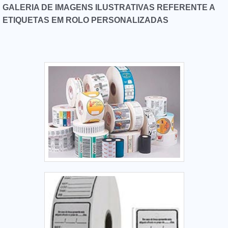
orçar com empresas que prezam por produtos e serviços
GALERIA DE IMAGENS ILUSTRATIVAS REFERENTE A
que tenham ótima qualidade e precisão, pequenos
ETIQUETAS EM ROLO PERSONALIZADAS
detalhes, mas de grande valia para saber a procedência e
seriedade da empresa.Sem perder o foco em etiquetas
personalizadas para roupas, deve-se ter a exatidão em
orçar com empresas que prezam por produtos e serviços
que tenham ótima qualidade e proteção, pontos
importantes que ficam de fora no planejamento de
empresas que visam apenas o lucro, deixando a desejar nos
outros fatores.ETIQUETAS ÂNCORA, LÍDER QUANDO
PRECISAR DE ETIQUETAS PERSONALIZADAS PARA
ROUPASAbaixo os motivos pelos quais a Etiquetas âncora é
a melhor opção quando precisar de etiquetas
personalizadas para roupas:Colaboradores qualificados
comercialmente e tecnicamente para melhor atender os
clientes;Profissionais com vasta experiência na área de
atuação;Trabalhadores de alta qualidade;Escritório de alta
qualidade onde são realizadas as atividades;Tecnologia de
ponta;Equipamentos de última geração.OUTRAS
INFORMAÇÕES SOBRE A ETIQUETAS ÂNCORAApenas na
Etiquetas âncora existem as melhores variedades no