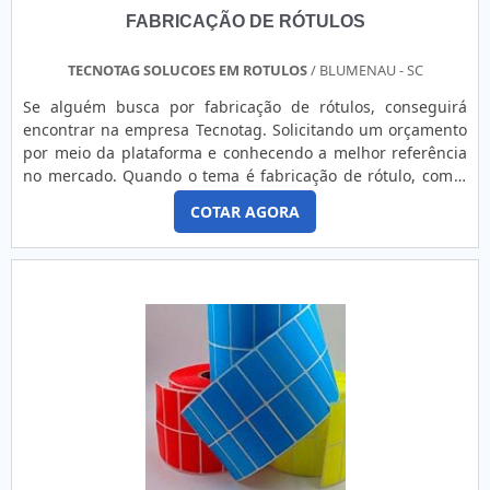
a Etiquetas ncora é destaque sempre que buscar por
FABRICAÇÃO DE RÓTULOS
adesivo lacre de casca de ovo:Comprometida com os
serviços; Responsável;Altamente
qualificada;Inovadora; Segura. A EMPRESA MAIS
TECNOTAG SOLUCOES EM ROTULOS
/ BLUMENAU - SC
QUALIFICADA DO SEGMENTOSomente na Etiquetas Âncora
Se alguém busca por fabricação de rótulos, conseguirá
existem as melhores condições para quem deseja achar o
encontrar na empresa Tecnotag. Solicitando um orçamento
que precisa para adesivo lacre casca de ovo. Sempre de
por meio da plataforma e conhecendo a melhor referência
olho no mercado, traz novidades em itens como etiquetas
no mercado. Quando o tema é fabricação de rótulo, com a
adesivas personalizadas e fitas personalizadas em cetim
equipe da Tecnotag conseguirá precisão com
colorido.Isso se deve ao fato de ser comprometida com os
COTAR AGORA
comprometimento com os resultados dos
serviços e segura, padrões possíveis por contar com
clientes.DIFERENCIAIS IMPORTANTES DE FABRICAÇÃO DE
escritório de alta qualidade onde são realizadas as
RÓTULOSHá muitas maneiras eficientes de demonstrar
atividades e estrutura suficiente para atender todas as
competência e excelência em sua área de atuação. A
demandas. Tudo isso, somado à performance de uma
Tecnotag canaliza seus recursos em criar aos parceiros uma
equipe de colaboradores qualificados comercialmente e
estrutura com: Escritório de alta qualidade onde são
tecnicamente para melhor atender os clientes e
realizadas as atividades; Tecnologia de ponta;
especialistas dedicados, comprova sua essência de trazer o
Equipamentos flexográficos e digitais. Tudo pensando em
melhor para todos os clientes.
fabricação de rótulo com precisão. Ainda com uma visão
analítica sobre fabricação de rótulos, sempre deve-se
buscar uma empresa que tenha produtos e serviços com
ótima qualidade e assertividade, detalhes primordiais que