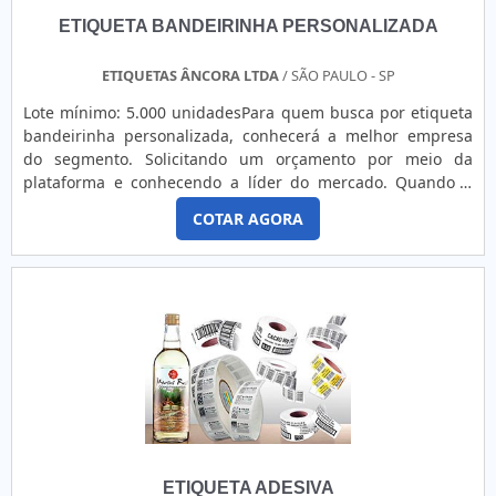
ETIQUETA BANDEIRINHA PERSONALIZADA
ETIQUETAS ÂNCORA LTDA
/ SÃO PAULO - SP
Lote mínimo: 5.000 unidadesPara quem busca por etiqueta
bandeirinha personalizada, conhecerá a melhor empresa
do segmento. Solicitando um orçamento por meio da
plataforma e conhecendo a líder do mercado. Quando a
busca é por etiqueta bandeirinha personalizada, com a
COTAR AGORA
Etiquetas ncora atingirá precisão com excelência dos
produtos.DETALHES SOBRE ETIQUETA BANDEIRINHA
PERSONALIZADAHá muitas maneiras eficientes de
demonstrar competência e exc...
ETIQUETA ADESIVA