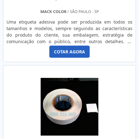
MACK COLOR
/ SÃO PAULO - SP
Uma etiqueta adesiva pode ser produzida em todos os
tamanhos e modelos, sempre seguindo as características
do produto do cliente, sua embalagem, estratégia de
comunicação com o público, entre outros detalhes. As
etiquetas podem ser obtidas também em impressoras que
COTAR AGORA
trabalham no sistema de termotransferência.Para
campanhas promocionais, as etiquetas podem ser
impressas de algumas formas, entre as quais estão:
Impressão de etiquetas adesivas em Off-Set para grandes
tiragens; Impressão digital para tiragens
menores.Informações adicionaisAlguns tratamentos podem
ajudar a manter as etiquetas em bom estado em condições
adversas. No caso de exposição das etiquetas adesivas às
intempéries do tempo, é essencial utilizar acabamento com
verniz ultravioleta. Outra opção é o tratamento corona.A
Mack Color é referência em etiqueta adesiva com um
perfeito acabamento, feitas totalmente de acordo com o
produto do cliente.Peça já uma cotação dos adesivos para