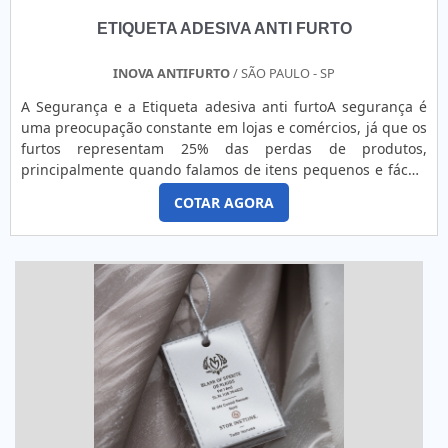
empresas!
ETIQUETA ADESIVA ANTI FURTO
INOVA ANTIFURTO
/ SÃO PAULO - SP
A Segurança e a Etiqueta adesiva anti furtoA segurança é
uma preocupação constante em lojas e comércios, já que os
furtos representam 25% das perdas de produtos,
principalmente quando falamos de itens pequenos e fáceis
de esconder, como roupas, bijuterias, entre outros.Apenas o
COTAR AGORA
segurança na loja não impede os furtos, por isso, instala-se
nos produtos a chamada etiqueta adesiva anti furto, que
serve para 'avisar' ao alarme instalado na frente da loja que
aquele produto está sendo roubado.As etiquetas são feitas
de papel couchê, são finas e muito parecidas com etiquetas
de código de barras. Normalmente, são encontradas em
dois tipos: com placas metálicas que, ao passar pelo
alarme, emite uma frequência específica, ou a mais
utilizada que é composta de uma microbateria e uma
antena com duas frequências (RF e AM) em seu interior, que
emite uma frequência magnética para o receptor instalado
na saída da loja, disparando o alarme. Por serem pequenas,