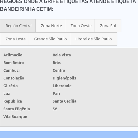
REGIÕES ONDE A GRIFE ETIQUETAS ATENDE ETIQUETA
BANDEIRINHA CETIM:
Região Central
Zona Norte
Zona Oeste
Zona Sul
Zona Leste
Grande São Paulo
Litoral de São Paulo
Aclimação
Bela Vista
Bom Retiro
Brás
Cambuci
Centro
Consolação
Higienópolis
Glicério
Liberdade
Luz
Pari
República
Santa Cecília
Santa Efigênia
Sé
Vila Buarque