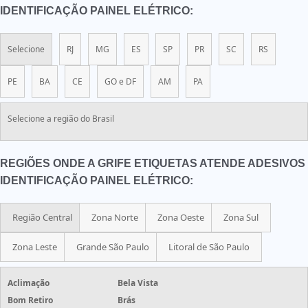
IDENTIFICAÇÃO PAINEL ELÉTRICO:
Selecione
RJ
MG
ES
SP
PR
SC
RS
PE
BA
CE
GO e DF
AM
PA
Selecione a região do Brasil
REGIÕES ONDE A GRIFE ETIQUETAS ATENDE ADESIVOS
IDENTIFICAÇÃO PAINEL ELÉTRICO:
Região Central
Zona Norte
Zona Oeste
Zona Sul
Zona Leste
Grande São Paulo
Litoral de São Paulo
Aclimação
Bela Vista
Bom Retiro
Brás