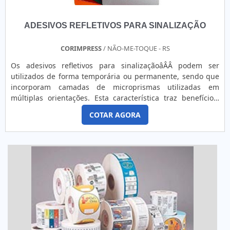
ADESIVOS REFLETIVOS PARA SINALIZAÇÃO
CORIMPRESS
/ NÃO-ME-TOQUE - RS
Os adesivos refletivos para sinalizaçãoâÂÂ podem ser
utilizados de forma temporária ou permanente, sendo que
incorporam camadas de microprismas utilizadas em
múltiplas orientações. Esta característica traz benefícios,
por exemplo, aos usuários das vias, proporcionando a
COTAR AGORA
confiança de que todos sinais irão garantir uma eficiência e
segurança visual uniforme.o produto oferece diversas
aplicaçõesO produto se apresenta como uma boa solução...