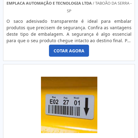
EMPLACA AUTOMAÇÃO E TECNOLOGIA LTDA
/ TABOÃO DA SERRA -
SP
O saco adesivado transparente é ideal para embalar
produtos que precisem de segurança. Confira as vantagens
deste tipo de embalagem. A segurança é algo essencial
para que o seu produto chegue intacto ao destino final. Por
isso, um tipo de embalagem recomendado é o saco
COTAR AGORA
adesivado transparente, que pode ser fabricado em PEBD,
PEAD, PP e BOPP. O saco adesivado transparente pode ter
dois tipos de fechamento. Um deles é o adesivo abre e
fecha, que é....