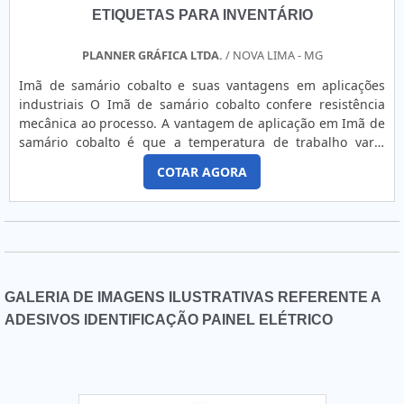
ETIQUETAS PARA INVENTÁRIO
PLANNER GRÁFICA LTDA.
/ NOVA LIMA - MG
Imã de samário cobalto e suas vantagens em aplicações
industriais O Imã de samário cobalto confere resistência
mecânica ao processo. A vantagem de aplicação em Imã de
samário cobalto é que a temperatura de trabalho varia
entre 250°C à 350°C dependendo da composição. De alta
COTAR AGORA
resistência à desmagnetização e à oxidação, são
normalmente aplicados em motores de alta performance,
servomotores, equipamentos de separação ferrosa para
materiais com temp....
GALERIA DE IMAGENS ILUSTRATIVAS REFERENTE A
ADESIVOS IDENTIFICAÇÃO PAINEL ELÉTRICO