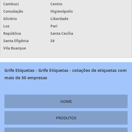
Cambuci
Centro
Consolação
Higienópolis
Glicério
Liberdade
Luz
Pari
República
Santa Cecília
Santa Efigênia
Sé
Vila Buarque
Grife Etiquetas - Grife Etiquetas - cotações de etiquetas com
mais de 50 empresas
HOME
PRODUTOS