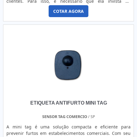
clientes. Para isso, é necessário que ela invista no
treinamento da equipe e na constante modernização dos
COTAR AGORA
serviços.MAIS SOBRE AS INDÚSTRIAS Uma indústria de
etiquetas deve elaborar produtos para diferentes
segmentos e especificações e estar aberta a desenvolver
soluções sob medida para os clientes. A variedade de
materiais disponibilizad.
ETIQUETA ANTIFURTO MINI TAG
SENSOR TAG COMERCIO
/ SP
A mini tag é uma solução compacta e eficiente para
prevenir furtos em estabelecimentos comerciais. Com seu