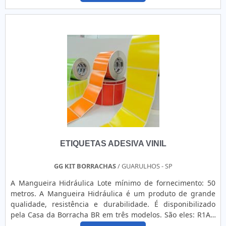
que as engrenagens giram, até que os dois dentes estejam
totalmente acoplados. Este engate gradual permite com
que a Engrenagem helicoidal....
ETIQUETAS ADESIVA VINIL
GG KIT BORRACHAS
/ GUARULHOS - SP
A Mangueira Hidráulica Lote mínimo de fornecimento: 50
metros. A Mangueira Hidráulica é um produto de grande
qualidade, resistência e durabilidade. É disponibilizado
pela Casa da Borracha BR em três modelos. São eles: R1AT,
R2AT e R12AT. Cada um deles é pensado para atender com