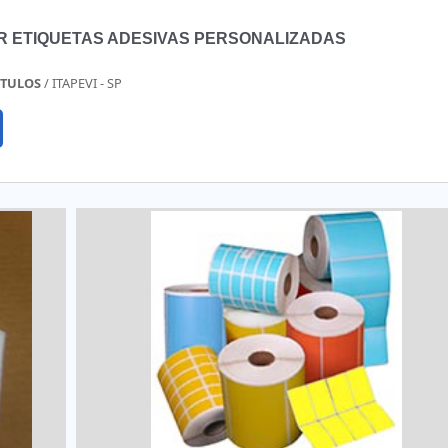
s como:- Etiquetas VOID;- Etiquetas de segurança;- Etiquetas ade
 Etiquetas adesivas em folha;- Adesivo casca de ovo;- Ró
 ETIQUETAS ADESIVAS PERSONALIZADAS
para cosméticos.Dúvidas em onde comprar etiquetas ades
ique no botão abaixo e faça um orçamento gratuito para LiderPrint
ÓTULOS
/ ITAPEVI - SP