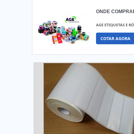
desenvolve produto
para CD e DVD;-
ONDE COMPRAR
personalizados 
personalizadas? Cl
AGE ETIQUETAS E R
COTAR AGORA