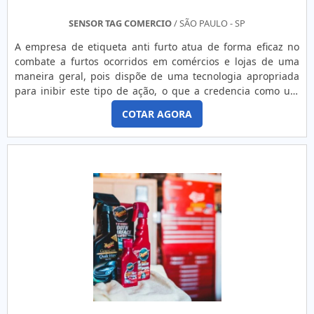
SENSOR TAG COMERCIO
/ SÃO PAULO - SP
A empresa de etiqueta anti furto atua de forma eficaz no
combate a furtos ocorridos em comércios e lojas de uma
maneira geral, pois dispõe de uma tecnologia apropriada
para inibir este tipo de ação, o que a credencia como um
dos produtos mais consumidos nos dias atuais dentro do
COTAR AGORA
segmento de segurança tecnológica, mais especificamente
do segmento chamado EAS. Entre os principais negócios
que se beneficiam com os produtos no nicho EAS, se pode
mencionar: Lojas de varejo; Livrarias; Supermercados; Entre
outros. CARACTERÍSTICAS IMPORTANTES DA ETIQUETA Para
ter mais informações sobre os produtos oferecidos pela
empresa, é necessário solicitar um orçamento e, assim,
receber o melhor produto do mercado. Além disso, a
empresa trabalha com funcionários totalmente capacitados
para a realização do serviço. Neste contexto, entra em cena
a etiqueta antifurto, produto altamente eficaz e que pode
ser de duas modalidades distintas: Etiquetas adesivas: são
utilizadas uma única vez, ou seja, são descartáveis e são
desativadas após o pagamento ser confirmado no caixa.