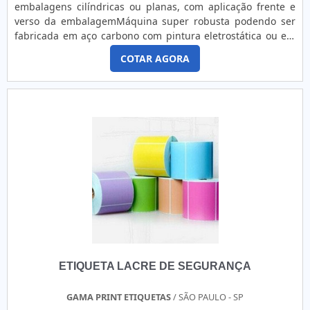
embalagens cilíndricas ou planas, com aplicação frente e
verso da embalagemMáquina super robusta podendo ser
fabricada em aço carbono com pintura eletrostática ou em
inoxCabeçotes aplicadores fabricados em alumínio
COTAR AGORA
anodizado, equipados com motor de passo de alta
performance, sensores para detecção da embalagem e de
rótulos fotoelétricos de alta precisão, aceita rótulos de até
180mm de largura, rolos de passagens montados com
rolamentos, massageadores com rolos de espumas ou
escovasEsteira transportadora com largura e comprimento
configurável de acordo com a necessidade do cliente, altura
ajustável de 800 a 1100mm, fornecida na versão com ajuste
de altura manual ou motorizada, com um simples toque na
IHM você sobe ou desce a esteiraOpcionais:Esteira superior,
utilizada para estabilizar a embalagem no momento da
aplicação do rótuloEsteira lateral envolvente para
rotulagem de embalagens cilíndricasMódulo espaçador de
embalagensAplicaçãoIndustrias de alimentos, cosméticos,
ETIQUETA LACRE DE SEGURANÇA
farmacêutica, automotiva entre outrosProdução por horade
5 a 20 metros por minutoQuando se deseja buscar por
comprar rotuladora, descobrirá a melhor empresa que é
GAMA PRINT ETIQUETAS
/ SÃO PAULO - SP