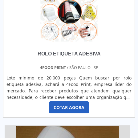
ROLO ETIQUETA ADESIVA
4FOOD PRINT
/ SÃO PAULO - SP
Lote mínimo de 20.000 peças Quem buscar por rolo
etiqueta adesiva, achará a 4Food Print, empresa líder do
mercado. Para receber produtos que atendem qualquer
necessidade, o cliente deve escolher uma organização que
se destaque por um bom suporte pré-venda e tenha ampla
COTAR AGORA
experiência no ramo.Quando a questão é rolo etiqueta
adesiva, na 4Food Print o cliente obterá proteção e
comprometimento com o resultado final.MAIS DETALHES
INTERESSANTES...