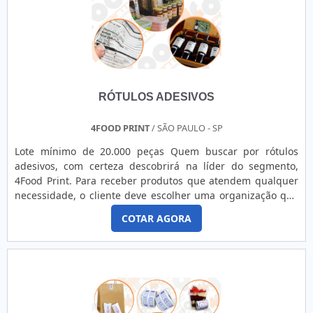
RÓTULOS ADESIVOS
4FOOD PRINT
/ SÃO PAULO - SP
Lote mínimo de 20.000 peças Quem buscar por rótulos
adesivos, com certeza descobrirá na líder do segmento,
4Food Print. Para receber produtos que atendem qualquer
necessidade, o cliente deve escolher uma organização que
se destaque por um bom suporte pré-venda e tenha ampla
COTAR AGORA
experiência no ramo.MAIS DETALHES INTERESSANTES
SOBRE RÓTULOS ADESIVOSQuem precisa de rótulos
adesivos em uma empresa comprometida com seus
serviços, consegue encont...