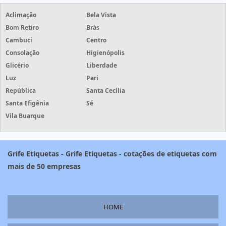
Aclimação
Bela Vista
Bom Retiro
Brás
Cambuci
Centro
Consolação
Higienópolis
Glicério
Liberdade
Luz
Pari
República
Santa Cecília
Santa Efigênia
Sé
Vila Buarque
Grife Etiquetas - Grife Etiquetas - cotações de etiquetas com
mais de 50 empresas
HOME