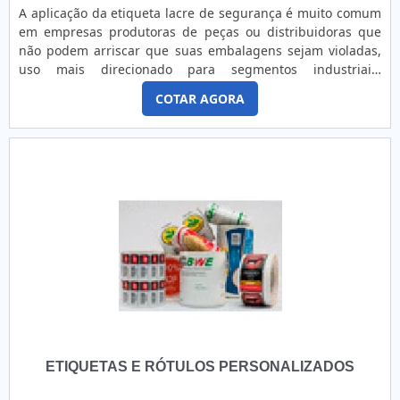
altamente qualificada. Solicitando mais informações na
A aplicação da etiqueta lacre de segurança é muito comum
maior especialista do segmento e conhecendo a
em empresas produtoras de peças ou distribuidoras que
sofisticação, qualidade e preço justo em um só lugar.UM
não podem arriscar que suas embalagens sejam violadas,
POUCO MAIS SOBRE COMPRAR ROTULADORASe alguém
uso mais direcionado para segmentos industriais,
pesquisar comprar rotuladoras em uma empresa
farmacêuticos, que trabalham com mercadorias
inovadora, consegue encontrar o site da Berteck Máquinas
COTAR AGORA
controlados, pequenos itens ou qualquer outro setor que
Industriais. Com grande expressão de mercado quando o
opte por um comércio e transporte de maior segurança.
assunto é rotuladoras e dispensadores de rótulos e
Vantagens em escolher o produto Qualidade da matéria-
etiquetas, garantindo a satisfação da venda à entrega final,
prima, Alta performanc....
com foco total na qualidade.Sem perder o foco em comprar
rotuladora, na essência da empresa, a mesma deve prezar
pelos produtos e serviços com ótima qualidade e excelente
custo-benefício, detalhes que passam despercebidos e
podem gerar prejuízo futuros para os clientes.Existem
muitas formas diferentes de demonstrar conhecimento e
autoridade em sua área de atuação. Abaixo os motivos
pelos quais a Berteck Máquinas Industriais é líder quando o
assunto for comprar rotuladoras: Colaboradores proativos;
Profissionais com vasta experiência na área de atuação;
Trabalhadores de alta qualidade; Escritório de alta
ETIQUETAS E RÓTULOS PERSONALIZADOS
qualidade onde são realizadas as atividades; Software de
desenvolvimento de projetos em 3d; Equipamentos de