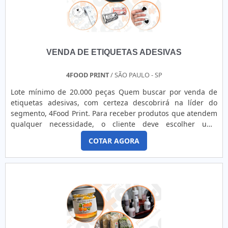
VENDA DE ETIQUETAS ADESIVAS
4FOOD PRINT
/ SÃO PAULO - SP
Lote mínimo de 20.000 peças Quem buscar por venda de
etiquetas adesivas, com certeza descobrirá na líder do
segmento, 4Food Print. Para receber produtos que atendem
qualquer necessidade, o cliente deve escolher uma
organização que se destaque por um bom suporte pré-
COTAR AGORA
venda e tenha ampla experiência no ramo.Quando a
temática é venda de etiquetas adesivas, com a melhor mão
de obra da 4Food Print o cliente obterá assertividade e
comprometime...