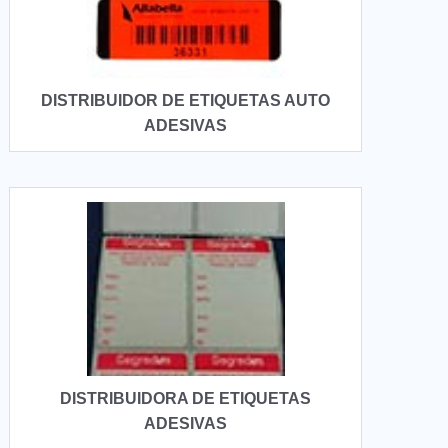
DISTRIBUIDOR DE ETIQUETAS AUTO
ADESIVAS
DISTRIBUIDORA DE ETIQUETAS
ADESIVAS