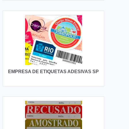
EMPRESA DE ETIQUETAS ADESIVAS SP