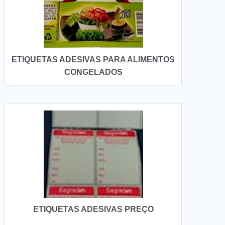
ETIQUETAS ADESIVAS PARA ALIMENTOS
CONGELADOS
ETIQUETAS ADESIVAS PREÇO