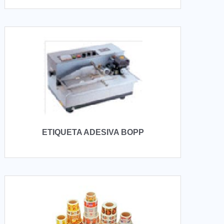
ETIQUETA ADESIVA BOPP