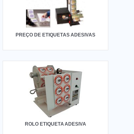
PREÇO DE ETIQUETAS ADESIVAS
ROLO ETIQUETA ADESIVA