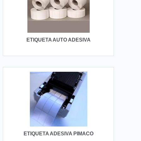
ETIQUETA AUTO ADESIVA
ETIQUETA ADESIVA PIMACO