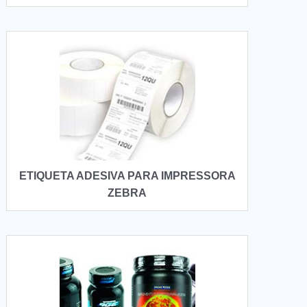
ETIQUETA ADESIVA PARA IMPRESSORA
ZEBRA