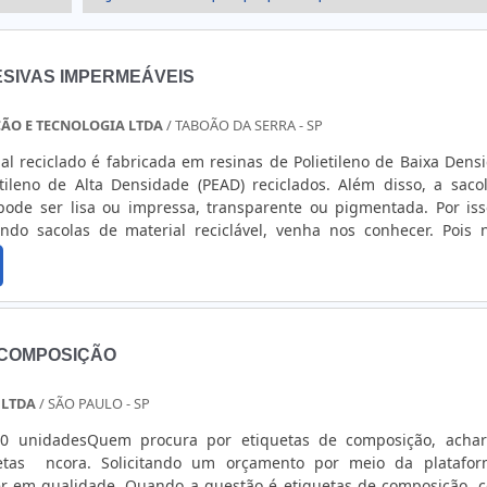
ESIVAS IMPERMEÁVEIS
O E TECNOLOGIA LTDA
/ TABOÃO DA SERRA - SP
al reciclado é fabricada em resinas de Polietileno de Baixa Dens
tileno de Alta Densidade (PEAD) reciclados. Além disso, a saco
opode ser lisa ou impressa, transparente ou pigmentada. Por iss
ndo sacolas de material reciclável, venha nos conhecer. Pois 
de material reciclável de qualidade. Nossa sacola de material
....
 COMPOSIÇÃO
 LTDA
/ SÃO PAULO - SP
00 unidadesQuem procura por etiquetas de composição, acha
etas ncora. Solicitando um orçamento por meio da platafo
er em qualidade. Quando a questão é etiquetas de composição, 