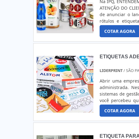
Na IPQ, ENTENDE
ATENÇÃO DO CLIEN
de anunciar o lan
rótulos e etique
branco ou metal
COTAR AGORA
priorizamos o uso
para garantir q
requintada, mas t
ambiente, traba
ETIQUETAS AD
reciclagens desne
O tempo é essenci
LIDERPRINT
/ SÃO PA
recursos de produ
etiquetas com o m
Abrir uma empres
administrada. Ne
sistemas de gestão
você percebeu qu
empresa, indepen
COTAR AGORA
deve estar funcio
ETIQUETA PAR