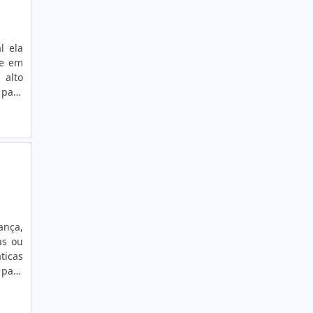
ETIQUETA LACRE INVIOLÁVEL
ETIQUETA METÁLICA
l ela
ETIQUETA MULTINÍVEL
de em
 alto
ETIQUETA PADRÃO ANATEL
 para
ETIQUETA PARA CAIXAS; CONTÊINERES E
Com o
PALETES
vel.
ETIQUETA PARA COLUNA
ETIQUETA PARA CONTROLE DE ESTOQUE
ETIQUETA PARA EMBALAGENS DE
ALIMENTO
ança,
ETIQUETA PARA EMBALAGENS DE
as ou
ALIMENTOS
ticas
ETIQUETA PARA ENDEREÇAMENTO DE PISO
os ou
ETIQUETA PARA ESTANTES