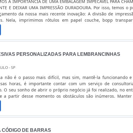
MOS A IMPORTÂNCIA DE UMA EMBALAGEM IMPECÁVEL PARA CHAM
TE E DEIXAR UMA IMPRESSÃO DURADOURA. Por isso, temos o p
çamento da nossa mais recente inovação: A divisão de impress
tas. Nela, imprimimos rótulos em papel couche, bopp transpar
izado. Todos com ou sem laminação! Em nossa linha de pro
 de materiais premium e tecnologias de impressão de última ge
ue seus rótulos e etiquetas não apenas tenham uma apar
ambém resistam aos rigores da indústria em geral. Pensando no
lhamos também com pequenos volumes, evitando assim, per
ESIVAS PERSONALIZADAS PARA LEMBRANCINHAS
cessárias! Vai lançar um produto ou fazer uma reposição? Procure
al no mundo acelerado de hoje. Com nossos processos simplifica
ULO - SP
ção eficientes, você pode confiar em nós para entregar seus rótu
enor prazo possível, sem comprometer a qualidade!
a não é o passo mais difícil, mas sim, mantê-la funcionando 
ssas horas, é importante contar com um serviço de consultor
. O seu sonho de abrir o próprio negócio já foi realizado, no ent
e a partir desse momento os obstáculos são inúmeros. Mante
dente do seu porte, é um grande desafio, pois cada um dos se
nando bem e nenhum ....
A CÓDIGO DE BARRAS