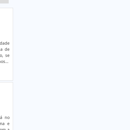
RIBBON PARA IMPRESSORA
RIBBON PARA IMPRESSORA DE ETIQUETAS
RIBBON PARA IMPRESSORA TÉRMICA
ROLO DE RIBBON
BOBINA DE ETIQUETA
idade
la de
BOBINA DE ETIQUETA
o, se
nossa
BOBINA DE ETIQUETA PARA IMPRESSORA
TÉRMICA
CONFECÇÃO DE ETIQUETAS PARA ROUPAS
DISPENSADOR DE ETIQUETAS
DISPENSADOR DE ETIQUETAS
EMPRESA DE ETIQUETAS EM SP
rá no
EMPRESA FABRICANTE DE ETIQUETAS
rma e
com a