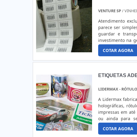
VENTURE SP
/ VINHE
Atendimento exclu
parece ser simple
guardar e transp
investimento na g
código de barras 
COTAR AGORA
auxílio da tecnolo
ETIQUETAS AD
LIDERMAX - RÓTULO
A Lidermax fabric
holográficas, rótu
impressas em até 
ou ainda para serem ut
presentes em pape
COTAR AGORA
plastificados, fosco,