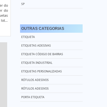
SP
er do
er do
PREÇO ETIQUETAS RIBBON RESINA
uetas
lote,
RIBBON 110X450 CERA
utras
OUTRAS CATEGORIAS
RIBBON 110X74
ETIQUETA
RIBBON CERA 110X450
ETIQUETAS ADESIVAS
RIBBON CERA 110X74 ZEBRA
ETIQUETA CÓDIGO DE BARRAS
RIBBON DE CERA PARA IMPRESSORA ZEBRA
ETIQUETA INDUSTRIAL
RIBBON ETIQUETA ZEBRA
ETIQUETAS PERSONALIZADAS
RIBBON GC420T
RÓTULOS ADESIVOS
RIBBON MISTO 110X74
RÓTULOS ADESIVOS
RIBBON PARA DATADOR
PORTA ETIQUETA
RIBBON PARA ETIQUETAS DE POLIÉSTER