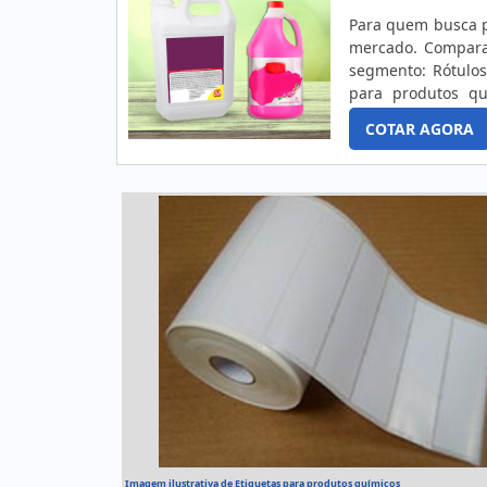
Para quem busca p
mercado. Compara
segmento: Rótul
para produtos qu
validade, os cui
COTAR AGORA
informações, além 
Imagem ilustrativa de Etiquetas para produtos químicos