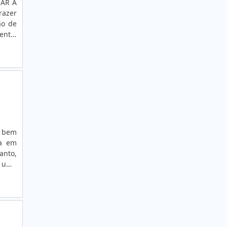
AR A
razer
ETIQUETA COUCHÊ
ão de
ETIQUETA COUCHÉ BRANCA
ente,
dução
ETIQUETA COUCHÉ BRANCA
ração
ência
ETIQUETA COUCHÉ TÉRMICA
 meio
das e
ETIQUETA DE ALUMÍNIO
-nos!
ETIQUETA DE COMPOSIÇÃO
dos e
los e
ETIQUETA DE COMPOSIÇÃO TÊXTIL
e bem
ia em
ETIQUETA DE ENDEREÇAMENTO PARA
anto,
LEITURA A LONGA DISTÂNCIA
r uma
ETIQUETA DE PATRIMÔNIO OU ATIVO FIXO
tores
ETIQUETA LACRE CASCA DE OVO
ETIQUETA LACRE INVIOLÁVEL