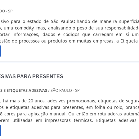
DO - SP
sivo para o estado de São PauloOlhando de maneira superficia
s, uma comodity, mas, analisando o peso de sua responsabilida
ortar informações, dados e códigos que carregam em sí um
estão de processos ou produtos em muitas empresas, a Etiqueta
sai do papel de coadjuvante para papel principal desta peça. 
gia, as possibilidades aumentaram ainda mais e hoje em dia é possí
ESIVAS PARA PRESENTES
S E ETIQUETAS ADESIVAS
/ SÃO PAULO - SP
a, há mais de 20 anos, adesivos promocionais, etiquetas de segur
los e etiquetas adesivas para presentes, em folha ou rolo, branc
8 cores para aplicação manual. Ou então em rotuladoras automá
ilizadas em impressoras térmicas. Etiquetas adesivas para
l (couche) ou plásticos (bopp, vinil ou polyester), invernizad
 bri....