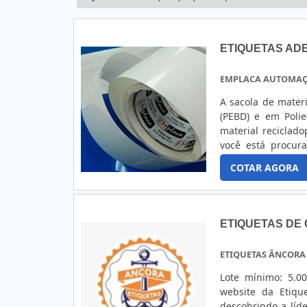
ETIQUETAS AD
EMPLACA AUTOMAÇÃ
A sacola de materi
(PEBD) e em Polie
material reciclad
você está procura
empresa oferece sacolas 
COTAR AGORA
reciclado oferece to
ETIQUETAS DE
ETIQUETAS ÂNCORA
Lote mínimo: 5.0
website da Etiqu
descobrindo a líd