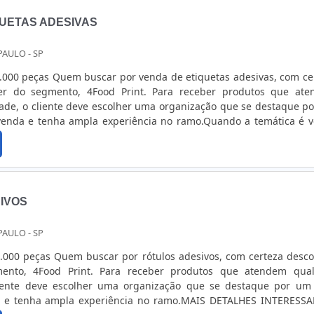
QUETAS ADESIVAS
PAULO - SP
.000 peças Quem buscar por venda de etiquetas adesivas, com ce
der do segmento, 4Food Print. Para receber produtos que at
ade, o cliente deve escolher uma organização que se destaque p
venda e tenha ampla experiência no ramo.Quando a temática é 
sivas, com a melhor mão de obra da 4Food Print o cliente o
omprometime...
IVOS
PAULO - SP
.000 peças Quem buscar por rótulos adesivos, com certeza desco
ento, 4Food Print. Para receber produtos que atendem qua
liente deve escolher uma organização que se destaque por u
a e tenha ampla experiência no ramo.MAIS DETALHES INTERESS