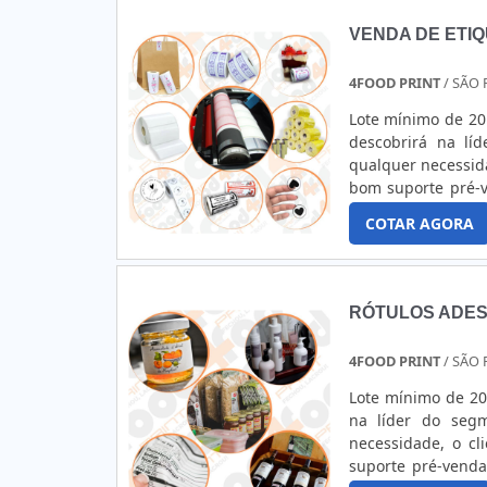
VENDA DE ETI
4FOOD PRINT
/ SÃO 
Lote mínimo de 20
descobrirá na lí
qualquer necessid
bom suporte pré-
de etiquetas ade
COTAR AGORA
assertividade e c
RÓTULOS ADES
4FOOD PRINT
/ SÃO 
Lote mínimo de 20
na líder do segm
necessidade, o c
suporte pré-vend