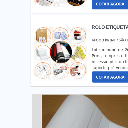
SOBRE RÓTULOS 
COTAR AGORA
comprometida com 
ROLO ETIQUETA
4FOOD PRINT
/ SÃO 
Lote mínimo de 2
Print, empresa 
necessidade, o c
suporte pré-venda
adesiva, na 4Food
COTAR AGORA
final.MAIS DETALH