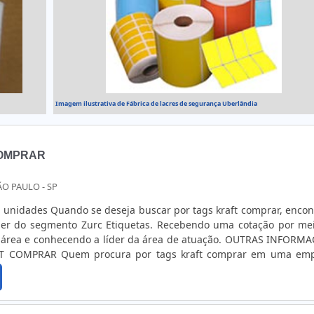
Imagem ilustrativa de Fábrica de lacres de segurança Uberlândia
COMPRAR
ÃO PAULO - SP
0 unidades Quando se deseja buscar por tags kraft comprar, encon
der do segmento Zurc Etiquetas. Recebendo uma cotação por me
 área e conhecendo a líder da área de atuação. OUTRAS INFORM
T COMPRAR Quem procura por tags kraft comprar em uma em
 seus serviços, chega até a Zurc Etiquetas. É possível enco
e botão para costura, disponibilizando tudo que há de mais atual
de final para cada cliente. Sem trocar o foco sobre tags kraft com
tidão em orçar com empresas que prezam por produtos e serviço