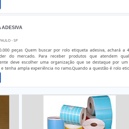
ADESIVOSQuem precisa de rótulos adesivos em uma emp
seus serviços, consegue encont...
 ADESIVA
PAULO - SP
0.000 peças Quem buscar por rolo etiqueta adesiva, achará a 
líder do mercado. Para receber produtos que atendem qua
liente deve escolher uma organização que se destaque por u
 e tenha ampla experiência no ramo.Quando a questão é rolo eti
 Print o cliente obterá proteção e comprometimento com o resu
ES INTERESSANTES...