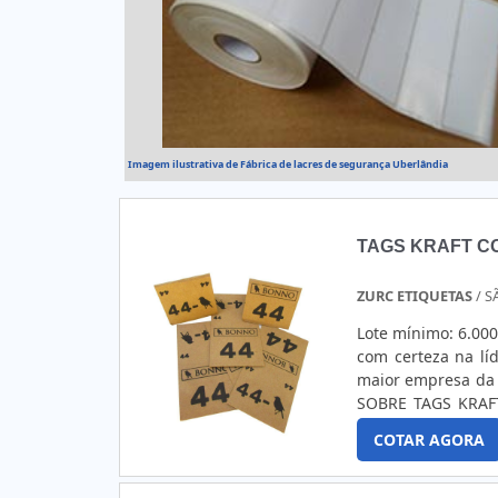
Imagem ilustrativa de Fábrica de lacres de segurança Uberlândia
TAGS KRAFT 
ZURC ETIQUETAS
/ S
Lote mínimo: 6.00
com certeza na lí
maior empresa da
SOBRE TAGS KRAF
comprometida com
COTAR AGORA
etiqueta de zetex 
garantir a qualida
deve-se ter a exa