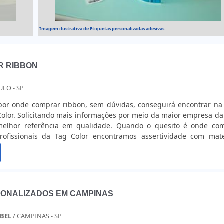
Imagem ilustrativa de Etiquetas personalizadas adesivas
R RIBBON
ULO - SP
or onde comprar ribbon, sem dúvidas, conseguirá encontrar na 
olor. Solicitando mais informações por meio da maior empresa da
elhor referência em qualidade. Quando o quesito é onde co
rofissionais da Tag Color encontramos assertividade com mate
GUNS DETALHES SOBRE ONDE COMPRAR RIBBONHá muitas mane
onstrar competência e excelência em sua área de atuação. A Tag 
rsos em criar uma estrutura com: Escritório de alta qualidade ond
vidades; Fornecedores certificados com ISO 9000; Estrutura sufic
as as demandas. Tudo isso para oferecer onde comprar ribbo
ONALIZADOS EM CAMPINAS
enefício. Sem trocar o foco sobre onde comprar ribbon, é impor
sa que tenha produtos e serviços com ótima qualidade e prot
ABEL
/ CAMPINAS - SP
s que ficam de fora no planejamento de empresas que visam ape