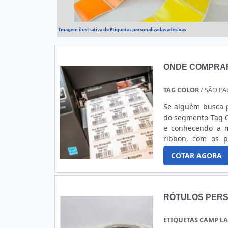
Imagem ilustrativa de Etiquetas personalizadas adesivas
ONDE COMPRA
TAG COLOR
/ SÃO PA
Se alguém busca p
do segmento Tag C
e conhecendo a m
ribbon, com os p
selecionados.AL
COTAR AGORA
eficientes de dem
canaliza seus recu
realizadas as ati
para atender tod
RÓTULOS PERS
excelente custo-b
buscar uma empre
ETIQUETAS CAMP L
pontos importante