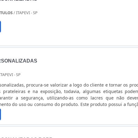
ÓTULOS
/ ITAPEVI - SP
RSONALIZADAS
 ITAPEVI - SP
onalizadas, procura-se valorizar a logo do cliente e tornar os pro
s prateleiras e na exposição, todavia, algumas etiquetas pode
garantir a segurança, utilizando-as como lacres que não dev
mento do uso ou consumo do produto. Este produto possui a funç
adoria, sendo assim, é possível verificar preço e outras caracterís
uma forma totalmente rápida e fácil.Tipos de etiquetas personali
tas para alimentos; Etiquetas hospitalares; Etiquetas para cosmét
as automotivas.Conheça mais o produtoAs etiquetas personalizada
izadas na divulgação de produtos e marcas. São escolhida