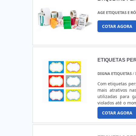
AGE ETIQUETAS E R
COTAR AGORA
ETIQUETAS PE
DIGNA ETIQUETAS
/
Com etiquetas pers
mais atrativos na
utilizadas para 
violados até o mo
identificar a merc
COTAR AGORA
dos produtos, de 
mais comuns Etique
Etiqueta para peç
ferramentas util