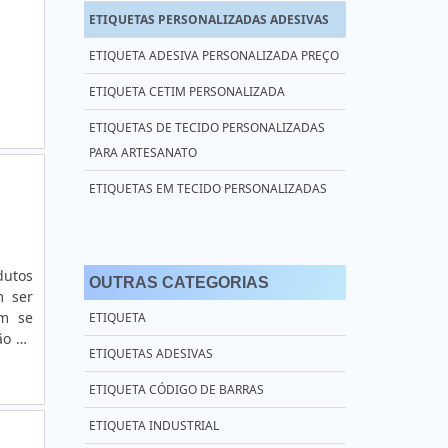
ETIQUETAS PERSONALIZADAS ADESIVAS
ETIQUETA ADESIVA PERSONALIZADA PREÇO
ETIQUETA CETIM PERSONALIZADA
ETIQUETAS DE TECIDO PERSONALIZADAS
PARA ARTESANATO
ETIQUETAS EM TECIDO PERSONALIZADAS
ETIQUETAS PERSONALIZADAS TECIDO
COMPRAR ETIQUETAS PERSONALIZADAS
dutos
OUTRAS CATEGORIAS
m ser
ETIQUETAS ADESIVAS PERSONALIZADAS SP
em se
ETIQUETA
ETIQUETA TAG PERSONALIZADA
ão de
ETIQUETAS ADESIVAS
ticas
ETIQUETAS DE PAPEL PERSONALIZADAS
zadas
ETIQUETA CÓDIGO DE BARRAS
icos;
ETIQUETAS ADESIVAS PERSONALIZADAS
s são
ETIQUETA INDUSTRIAL
PARA ALIMENTOS
s por