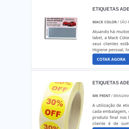
ETIQUETAS AD
MACK COLOR
/ SÃO 
Atuando há muitos
label, a Mack Colo
seus clientes est
Higiene pessoal, 
alimentares; Entr
COTAR AGORA
design mais adequ
marca da empresa
venda.Fabricação
promocionais acon
ETIQUETAS AD
com o cliente, a e
aprovados pelo cl
MK PRINT
/ BRAGANÇ
as etiquetas adesi
A utilização de e
cada embalagem, q
produto final nos
cliente é de su