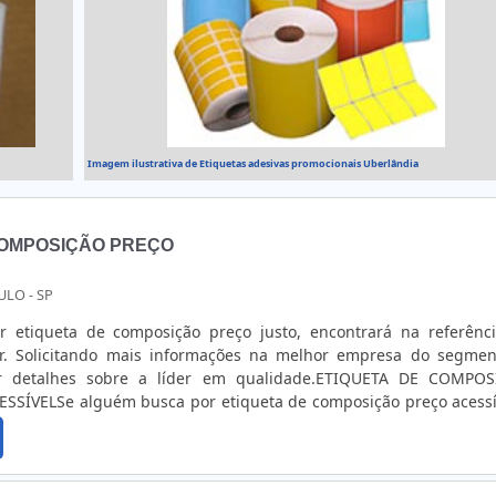
Imagem ilustrativa de Etiquetas adesivas promocionais Uberlândia
COMPOSIÇÃO PREÇO
ULO - SP
 etiqueta de composição preço justo, encontrará na referênc
r. Solicitando mais informações na melhor empresa do segmen
ar detalhes sobre a líder em qualidade.ETIQUETA DE COMPO
SSÍVELSe alguém busca por etiqueta de composição preço acessí
omprometida com os serviços, acha o site da Tag Color. Em
 rótulos e etiquetas adesivas e impressoras, oferecendo sem
 o cliente final.Ainda tratando-se de etiqueta de composição 
a da empresa, a mesma deve prezar pelos produtos e serviços com 