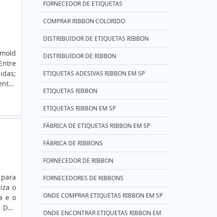
FORNECEDOR DE ETIQUETAS
COMPRAR RIBBON COLORIDO
DISTRIBUIDOR DE ETIQUETAS RIBBON
 mold
DISTRIBUIDOR DE RIBBON
Entre
idas;
ETIQUETAS ADESIVAS RIBBON EM SP
entos
ETIQUETAS RIBBON
na um
s e a
ETIQUETAS RIBBON EM SP
is de
sivas
FÁBRICA DE ETIQUETAS RIBBON EM SP
niões
FÁBRICA DE RIBBONS
serão
sobre
FORNECEDOR DE RIBBON
 para
FORNECEDORES DE RIBBONS
iza o
ONDE COMPRAR ETIQUETAS RIBBON EM SP
a e o
E DAS
ONDE ENCONTRAR ETIQUETAS RIBBON EM