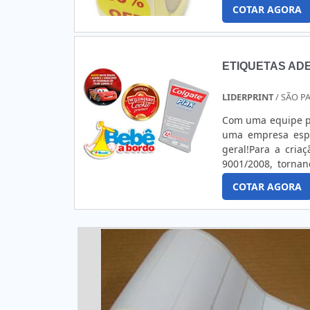
ETIQUETAS PROMOC
COTAR AGORA
de cortes, desde os
ETIQUETAS AD
LIDERPRINT
/ SÃO P
Com uma equipe pr
uma empresa espe
geral!Para a cria
9001/2008, torna
atender todos seu
COTAR AGORA
diversos produtos
Transparente e Meta
Entre outros.Faça
saber mais sobre 