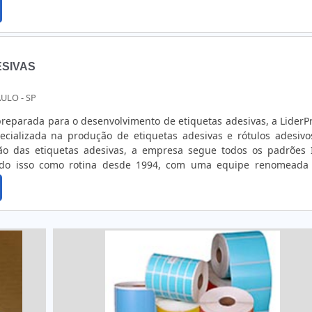
IONAISOs rótulos podem ser de vários tamanhos, com diversos 
 mais ...
ESIVAS
AULO - SP
eparada para o desenvolvimento de etiquetas adesivas, a LiderPr
cializada na produção de etiquetas adesivas e rótulos adesiv
ção das etiquetas adesivas, a empresa segue todos os padrões 
ndo isso como rotina desde 1994, com uma equipe renomeada
s clientes.Além de criar etiquetas adesivas, a LiderPrint confec
 utilizando materiais como:- Polietileno;- Couchê;- Branco Fo
lizado;- PVC;- Vinil branco e transparente;- BOPP branco;- Polietil
 gratuitamente um orçamento abaixo para as etiquetas adesivas!
o produto ou dúvidas, entre em contato diretamente com a empres