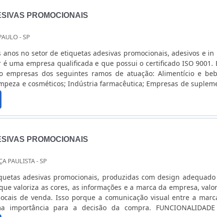
ESIVAS PROMOCIONAIS
PAULO - SP
 anos no setor de etiquetas adesivas promocionais, adesivos e in
r é uma empresa qualificada e que possui o certificado ISO 9001. 
ão empresas dos seguintes ramos de atuação: Alimentício e beb
limpeza e cosméticos; Indústria farmacêutica; Empresas de suplem
e outros.Vantagens da utilizaçãoO uso das etiquetas proporcio
ado para cada embalagem, valorizando as cores, as informaçõe
, além de melhorar a visualização do produto final nos loca
 das etiquetasA primeira etapa da produção das etiquetas ade
tece na área de criação da Mack Color. Depois de algumas reu
ESIVAS PROMOCIONAIS
quipe de design de adesivos e etiquetas cria alguns modelos que 
iente em um ambiente virtual.Solicite um orçamento e saiba mais 
A PAULISTA - SP
vas da Mack Color.
tiquetas adesivas promocionais, produzidas com design adequado
ue valoriza as cores, as informações e a marca da empresa, valor
 locais de venda. Isso porque a comunicação visual entre a marc
ma importância para a decisão da compra. FUNCIONALIDAD