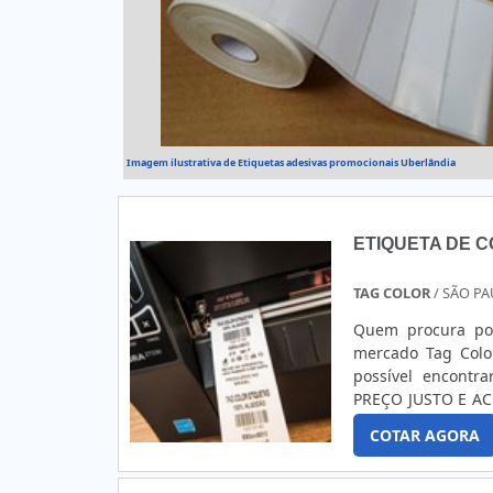
Imagem ilustrativa de Etiquetas adesivas promocionais Uberlândia
ETIQUETA DE 
TAG COLOR
/ SÃO PA
Quem procura por
mercado Tag Colo
possível encontr
PREÇO JUSTO E ACE
em uma empresa c
COTAR AGORA
especializada em
melhor opção para
justo, na essênci