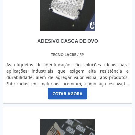
ADESIVO CASCA DE OVO
TECNO LACRE
/ SP
As etiquetas de identificação são soluções ideais para
aplicações industriais que exigem alta resistência e
durabilidade, além de agregar valor visual aos produtos.
Fabricadas em materiais premium, como aço escovado,
BOPP, poliéster (nas versões branca e prata), policarbonato
COTAR AGORA
(cristal e texturizado) e vinil (branco, colorido, fosco e
transparente), elas oferecem excelente aderência em
diversas superfícies. Totalmente personalizáveis, as
etiquetas podem incorporar QR codes, códigos de barras,
numeração sequencial, logotipos e outros elementos
específicos, atendendo perfeitamente às necessidades do
cliente. Ao combinar funcionalidade e estética, essas