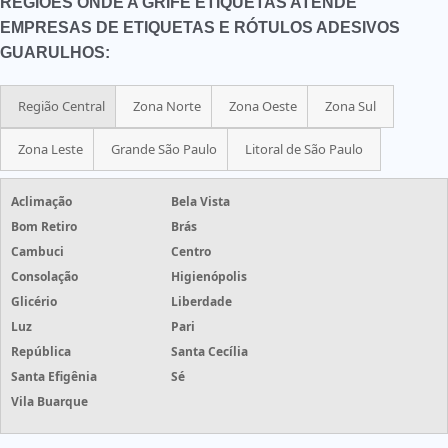
REGIÕES ONDE A GRIFE ETIQUETAS ATENDE
EMPRESAS DE ETIQUETAS E RÓTULOS ADESIVOS
GUARULHOS:
Região Central
Zona Norte
Zona Oeste
Zona Sul
Zona Leste
Grande São Paulo
Litoral de São Paulo
Aclimação
Bela Vista
Bom Retiro
Brás
Cambuci
Centro
Consolação
Higienópolis
Glicério
Liberdade
Luz
Pari
República
Santa Cecília
Santa Efigênia
Sé
Vila Buarque