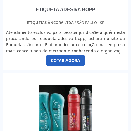
ETIQUETA ADESIVA BOPP
ETIQUETAS ÂNCORA LTDA
/ SÃO PAULO - SP
Atendimento exclusivo para pessoa juridicaSe alguém está
procurando por etiqueta adesiva bopp, achará no site da
Etiquetas âncora. Elaborando uma cotação na empresa
mais conceituada do mercado e conhecendo a organização
mais competente do ramo.É isto! Quando o tema é etiqueta
COTAR AGORA
adesiva bopp, com os profissionais especializados da
Etiquetas âncora obterá ótima qualidade com pagamento
acessível.MAIS DETALHES INTERESSANTES SOBRE ETIQUETA
ADESIVA BOPPA Etiquetas âncora foca seus recursos em
produzir uma estrutura aos clientes com tecnologia de
ponta e equipamentos de última geração, tudo para
oferecer etiqueta adesiva bopp com ótima qualidadeAinda
focando na qualidade em etiqueta adesiva bopp, mais do
que visar apenas lucratividade, deve oferecer produtos e
serviços que tenham ótima qualidade e precisão , detalhes
primordiais que são deixados de lado por muitas empresas
que não focam na fidelização do cliente .Boas razões pelas