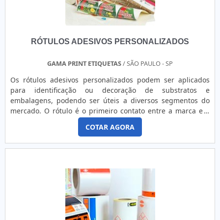
com ótima qualidade e precisão.Para uma maior satisfação
dos clientes, a empresa busca investir nos melhores
profissionais do mercado, e em instalações modernas,
garantindo assim, a sua confiança e boa cotação no
RÓTULOS ADESIVOS PERSONALIZADOS
mercado. Etiquetas âncora, empresa que tem despontado
no segmento pela seriedade e qualidade que garante uma
GAMA PRINT ETIQUETAS
/ SÃO PAULO - SP
entrega de excelência de ponta a ponta
Os rótulos adesivos personalizados podem ser aplicados
para identificação ou decoração de substratos e
embalagens, podendo ser úteis a diversos segmentos do
mercado. O rótulo é o primeiro contato entre a marca e o
consumidor, por isso é imprescindível que o mesmo seja
COTAR AGORA
escolhido e elaborado com cuidado, para que os objetivos
sejam alcançados. Indicação de uso Em virtude da
ampliação no mercado, recomenda-se que seja feito um
processo de criaçã....