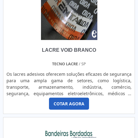
etiquetas não apenas garantem a integridade da
identificação, mas também conferem um toque de
sofisticação e valor agregado, elevando a percepção do
produto e fortalecendo a marca.
LACRE VOID BRANCO
TECNO LACRE
/ SP
Os lacres adesivos oferecem soluções eficazes de segurança
para uma ampla gama de setores, como logística,
transporte, armazenamento, indústria, comércio,
segurança, equipamentos eletroeletrônicos, médicos e
outros. Eles são projetados para lacrar, controlar e garantir
COTAR AGORA
a integridade de produtos e equipamentos, protegendo-os
contra violações, fraudes, pirataria e outras tentativas de
interferência. Os modelos destrutíveis, como casca de ovo,
microesferas de vidro e delamináveis, são projetados para
se fragmentar ao serem removidos, revelando