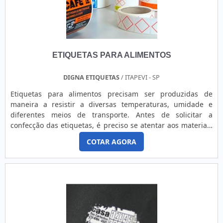
ETIQUETAS PARA ALIMENTOS
DIGNA ETIQUETAS
/ ITAPEVI - SP
Etiquetas para alimentos precisam ser produzidas de
maneira a resistir a diversas temperaturas, umidade e
diferentes meios de transporte. Antes de solicitar a
confecção das etiquetas, é preciso se atentar aos materiais
que serão usados, como qual o modelo de ribbon e o
COTAR AGORA
adesivo. Dessa forma, é possível evitar problemas como
borrões, desgaste da etiqueta, falta de fixação no produto,
leitura ou informação pouco nítida. Essas etiquetas
precisam ser ....