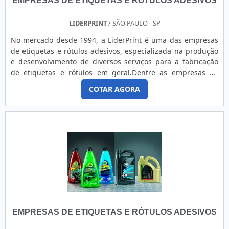
EMPRESAS DE ETIQUETAS E RÓTULOS ADESIVOS
LIDERPRINT
/ SÃO PAULO - SP
No mercado desde 1994, a LiderPrint é uma das empresas
de etiquetas e rótulos adesivos, especializada na produção
e desenvolvimento de diversos serviços para a fabricação
de etiquetas e rótulos em geral.Dentre as empresas de
etiquetas e rótulos adesivos, a LiderPrint aplica no processo
COTAR AGORA
de desenvolvimento de todos seus produtos, os padrões IS0
– 9001/2008. Proporcionando a quem obtém seus produtos,
qualidade máxima e rapidez nas entregas.A empresa ainda
etiquetas e rótulos em rolo em até 8 cores nos mais
diversos materiais como:- Couchê;- Branco Fosco;- BOPP
branco;- Transparente e Metalizado;- Vinil branco e
transparente;- Polietileno;- PVC;- Entre outros.Conheça mais
sobre a uma das melhores empresas de etiquetas e rótulos
adesivos clicando abaixo e fazendo um orçamento,
totalmente gratuito.
EMPRESAS DE ETIQUETAS E RÓTULOS ADESIVOS