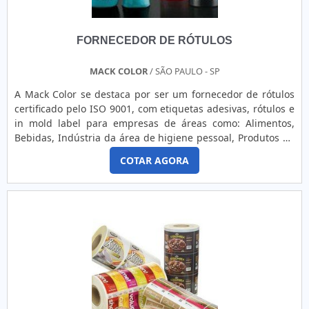
quais a Etiquetas âncora é a melhor opção quando buscar
por etiqueta adesiva bopp:Colaboradores qualificados
FORNECEDOR DE RÓTULOS
comercialmente e tecnicamente para melhor atender os
clientes;Profissionais com vasta experiência na área de
atuação;Trabalhadores de alta qualidade;Escritório de alta
MACK COLOR
/ SÃO PAULO - SP
qualidade onde são realizadas as atividades;Tecnologia de
A Mack Color se destaca por ser um fornecedor de rótulos
ponta;Equipamentos de última geração.Isso tudo é a razão
certificado pelo ISO 9001, com etiquetas adesivas, rótulos e
pela qual a Etiquetas âncora é Escritório de alta qualidade
in mold label para empresas de áreas como: Alimentos,
onde são realizadas as atividades quando exploramos o
Bebidas, Indústria da área de higiene pessoal, Produtos de
segmento de fabricação de etiquetas. Aqui o foco é
limpeza, Fábricas de produtos para farmácias (incluindo
entregar a satisfação da venda à entrega final, com foco
COTAR AGORA
suplementos alimentares), Muitas outras. Sobre a Mack
total na qualidade.Nunca podemos perder tempo, faça uma
Color Como fornecedor de rótulos especializado, a Mack
cotação agora mesmo com nossa equipe para um
Color atende empresas de todo o País. A ....
atendimento personalizado para etiqueta adesiva bopp. O
time dispõe de Inovadora que estão esperando seu contato
para tirar todas as suas dúvidas e melhor atender.AQUI
MAIS INFORMAÇÕES RELEVANTES SOBRE A ETIQUETAS
ÂNCORASomente na Etiquetas âncora é possível encontrar
o que há de melhor em fabricação de etiquetas. Com foco
na experiência dos clientes, oferece itens variados como
Etiquetas personalizadas e Etiqueta com código de barras