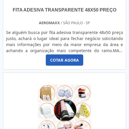
FITA ADESIVA TRANSPARENTE 48X50 PREÇO
AEROMAXX
/ SÃO PAULO - SP
Se alguém busca por fita adesiva transparente 48x50 preço
justo, achará o lugar ideal para fechar negócio solicitando
mais informações por meio da maior empresa da área e
achando a organização mais competente do ramo.MAIS
SOBRE A FITA ADESIVA TRANSPARENTE 48X50 PREÇO
COTAR AGORA
ACESSÍVELQuem está à procura de fita adesiva transparente
48x50 preço justo em uma empresa inovadora, encontra o
site da Aeromaxx. Atuando com silicone spray desmoldante
e ...