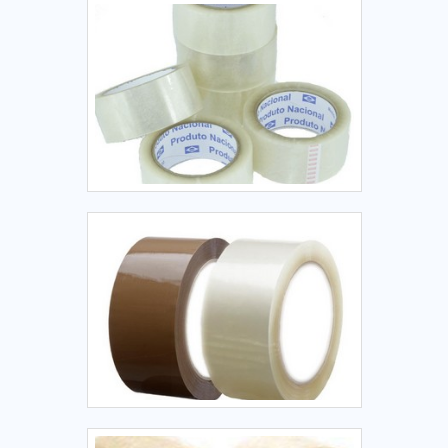
tecnologias; Equipamentos automatizados; Escritório de alta
qualidade onde são realizadas as atividades.Ainda focando
em máquina de datar embalagens, deve-se descartar
empresas que não tenham produtos e serviços com ótima
qualidade e proteção, pequenos detalhes, mas de grande
valia para saber a procedência e seriedade da empresa.Isso
tudo é a razão pela qual a Tecmaes é uma empresa
responsável quando exploramos o segmento de produtos e
serviços para fechar, codificar e etiquetar embalagens. A
empresa busca a tecnologia e desenvolvimento no que gera
resultado e qualidade para os clientes.REFERÊNCIA DE
QUALIDADE NO SEGMENTOSomente na Tecmaes existem as
melhores variedades no segmento quando o assunto for
produtos e serviços para fechar, codificar e etiquetar
embalagens. É possível encontrar itens variados com
tecnologia de ponta, como fitas teflon para seladoras e
máquinas rotuladoras automáticas com ótima qualidade e
assertividade.Com o objetivo de trazer a satisfação a todos
os clientes, a empresa entende que seu melhor destaque é
conquistar a confiança de cada um. Tudo isso só é possível
através do investimento em equipamentos modernos e