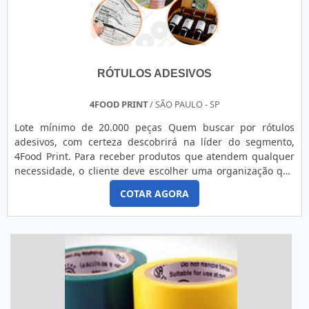
RÓTULOS ADESIVOS
4FOOD PRINT
/ SÃO PAULO - SP
Lote mínimo de 20.000 peças Quem buscar por rótulos
adesivos, com certeza descobrirá na líder do segmento,
4Food Print. Para receber produtos que atendem qualquer
necessidade, o cliente deve escolher uma organização que
se destaque por um bom suporte pré-venda e tenha ampla
COTAR AGORA
experiência no ramo.MAIS DETALHES INTERESSANTES
SOBRE RÓTULOS ADESIVOSQuem precisa de rótulos
adesivos em uma empresa comprometida com seus
serviços, consegue encont...