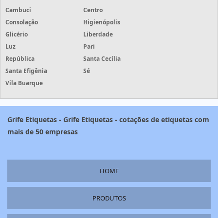
Cambuci
Centro
Consolação
Higienópolis
Glicério
Liberdade
Luz
Pari
República
Santa Cecília
Santa Efigênia
Sé
Vila Buarque
Grife Etiquetas - Grife Etiquetas - cotações de etiquetas com
mais de 50 empresas
HOME
PRODUTOS