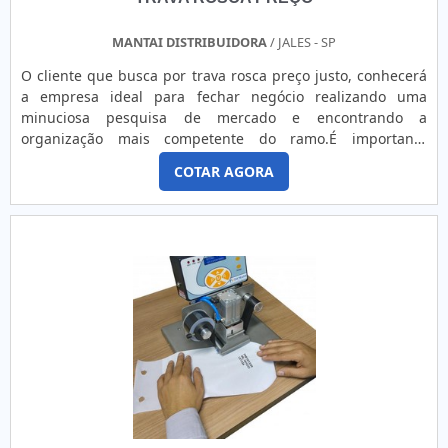
MANTAI DISTRIBUIDORA
/ JALES - SP
O cliente que busca por trava rosca preço justo, conhecerá
a empresa ideal para fechar negócio realizando uma
minuciosa pesquisa de mercado e encontrando a
organização mais competente do ramo.É importante
lembrar que o produto deve ser adquirido com empresas
COTAR AGORA
especializadas. Esse tipo de cuidado ajuda a garantir a
qualidade e durabilidade dos materiais, além de evitar
prejuízos com substituições frequentes de produtos que
não cumprem com suas funções adequadamente. Assim, é
possível poupar gastos desnecessários.TRAVA ROSCA PREÇO
JUSTO E ACESSÍVELQuem procura por trava rosca preço
acessível e em uma empresa responsável, vai até o site da
Mantai Distribuidora. Com grande know-how focado em
silicone para altas temperaturas e disco de tacógrafo, a
companhia garante a satisfação da venda à entrega final,
com foco total na qualidade.Sem perder o foco em trava
rosca preço justo, deve-se descartar empresas que não
tenham produtos e serviços com ótima qualidade e