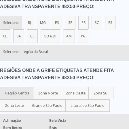
ADESIVA TRANSPARENTE 48X50 PREÇO:
Selecione
RJ
MG
ES
SP
PR
SC
RS
PE
BA
CE
GO e DF
AM
PA
Selecione a região do Brasil
REGIÕES ONDE A GRIFE ETIQUETAS ATENDE FITA
ADESIVA TRANSPARENTE 48X50 PREÇO:
Região Central
Zona Norte
Zona Oeste
Zona Sul
Zona Leste
Grande São Paulo
Litoral de São Paulo
Aclimação
Bela Vista
Bom Retiro
Brás