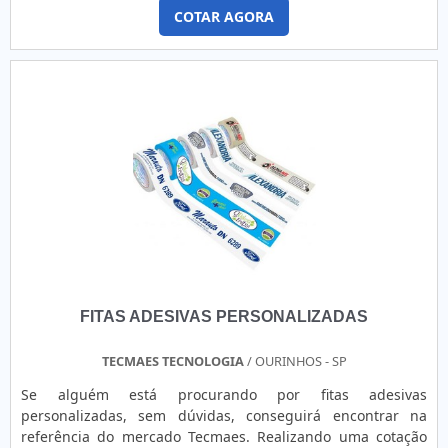
comunicação visual entre a marca e o cliente é de suma
COTAR AGORA
importância para a decisão da compra. FUNCIONALIDADE
DAS ETIQUETAS PROMOCIONAISOs rótulos podem ser de
vários tamanhos, com diversos tipos de cortes, desde os
mais simples até os elaborados, totalmente personalizados.
Alguns.
FITAS ADESIVAS PERSONALIZADAS
TECMAES TECNOLOGIA
/ OURINHOS - SP
Se alguém está procurando por fitas adesivas
personalizadas, sem dúvidas, conseguirá encontrar na
referência do mercado Tecmaes. Realizando uma cotação