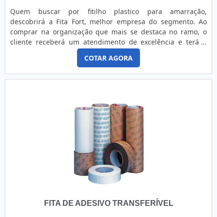
Quem buscar por fitilho plastico para amarração,
descobrirá a Fita Fort, melhor empresa do segmento. Ao
comprar na organização que mais se destaca no ramo, o
cliente receberá um atendimento de excelência e terá a
garantia de adquirir produtos que solucionem qualquer
COTAR AGORA
demanda.Quando a busca é por fitilho plastico para
amarração, com a Fita Fort o cliente encontrará excelente
custo-benefício e comprometimento com o resultado
final.DETALHES SOBRE FITILHO PLASTICO PARA
AMARRAÇÃOA Fita Fort canaliza seus esforços em produzir
uma estrutura para os parceiros com escritório de alto
padrão onde são realizadas as atividades e estrutura
suficiente para atender todas as demandas, tudo para se
certificar que se tenha fitilho plastico para amarração com
excelente custo-benefício.Há muitas maneiras eficientes de
uma companhia demonstrar competência, excelência e
destaque em sua área de atuação. A Fita Fort se mostra
referência por ter: Colaboradores eficientes; Atendimento
personalizado; Ótimo preço; Ampla experiência no
FITA DE ADESIVO TRANSFERÍVEL
segmento.Ainda com uma visão analítica sobre fitilho
plastico para amarração, é importante buscar uma empresa