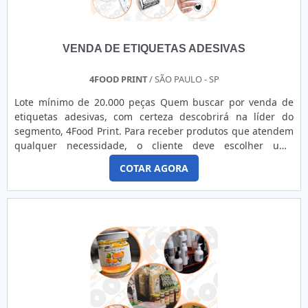
VENDA DE ETIQUETAS ADESIVAS
4FOOD PRINT
/ SÃO PAULO - SP
Lote mínimo de 20.000 peças Quem buscar por venda de
etiquetas adesivas, com certeza descobrirá na líder do
segmento, 4Food Print. Para receber produtos que atendem
qualquer necessidade, o cliente deve escolher uma
organização que se destaque por um bom suporte pré-
COTAR AGORA
venda e tenha ampla experiência no ramo.Quando a
temática é venda de etiquetas adesivas, com a melhor mão
de obra da 4Food Print o cliente obterá assertividade e
comprometime...