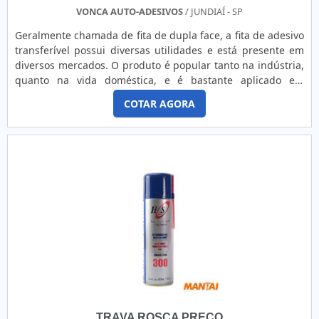
que tenha produtos e serviços com ótima qualidade e
VONCA AUTO-ADESIVOS
/ JUNDIAÍ - SP
assertividade, detalhes que passam despercebidos em
Geralmente chamada de fita de dupla face, a fita de adesivo
outras companhias e podem gerar prejuízos futuros para os
transferível possui diversas utilidades e está presente em
clientes.É por tudo isso que a Fita Fort é uma empresa
diversos mercados. O produto é popular tanto na indústria,
inovadora quando explanamos o segmento de fechamento
quanto na vida doméstica, e é bastante aplicado em
de embalagens industriais. O foco é oferecer o que existe
pequenos reparos e até mesmo em grandes projetos. O
de melhor do mercado para garantir o sucesso dos
COTAR AGORA
produto traz diversas características, tais como: Dupla face,
clientes.A EMPRESA ESPECIALISTA DO SEGMENTOApenas na
aplicado sobre liner de papel kraft siliconizado; Resistente a
Fita Fort existe variedade e qualidade quando o assunto for
solventes e alguns tipos de ácidos e álcalis; Resistente a
fechamento de embalagens industriais. A empresa oferece
temperaturas de até 130 ºC; Resiste.
opções como cinta plástica para amarração e selo de aço
com ótima qualidade e proteção.Para uma maior satisfação
dos clientes, a empresa busca investir nos melhores
profissionais do mercado, e em instalações modernas,
garantindo assim, confiabilidade e boa cotação no
mercado.A Fita Fort é uma empresa que tem se destacado
da concorrência por toda seriedade e qualidade, o que
garante a melhor experiência de todos os clientes.
TRAVA ROSCA PREÇO