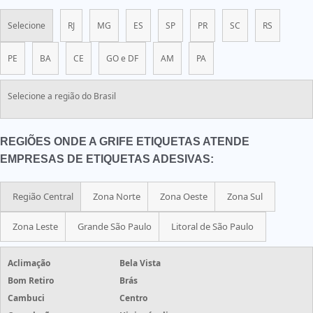
Selecione
RJ
MG
ES
SP
PR
SC
RS
PE
BA
CE
GO e DF
AM
PA
Selecione a região do Brasil
REGIÕES ONDE A GRIFE ETIQUETAS ATENDE
EMPRESAS DE ETIQUETAS ADESIVAS:
Região Central
Zona Norte
Zona Oeste
Zona Sul
Zona Leste
Grande São Paulo
Litoral de São Paulo
Aclimação
Bela Vista
Bom Retiro
Brás
Cambuci
Centro