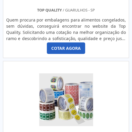
outros).Altamente eficientes para a impressão de dados e
de código de barras, o modelo costuma ser solicitado por
TOP QUALITY
/ GUARULHOS - SP
setores farmacêuticos, o hortofrutícolas, de expedições e
Quem procura por embalagens para alimentos congelados,
vestuários. Versáteis, o modelo pode ser encontrado com
sem dúvidas, conseguirá encontrar no website da Top
fita preta e no tamanho de 110m X 74m e na opção rolo de
Quality. Solicitando uma cotação na melhor organização do
110m x 450m.COMPRAR RIBBON CERA EM ÓTIMAS
ramo e descobrindo a sofisticação, qualidade e preço justo
EMPRESASA Etiquetas Camp Label se dedica há 15 anos a
em um só lugar.MAIS SOBRE EMBALAGENS PARA
produzir etiquetas e rótulos de vários tipos e formatos.
COTAR AGORA
ALIMENTOS CONGELADOSSe alguém pesquisar
Além disso, a empresa presta serviços de manutenção de
embalagens para alimentos congelados em uma empresa
impressoras Zebra e Argox. Atendendo demandas em todo
comprometida com seus serviços, depara com a Top Quality.
o estado de São Paulo, a companhia ainda assegura
Atuando com colmeia papel kraft e etiqueta com cordão,
condições especiais de pagamento. Solicite um orçamento!.
visando sempre a qualidade final para a fidelização do
cliente.Ainda focando na qualidade em embalagens para
alimentos congelados, mais do que visar apenas
lucratividade, deve oferecer produtos e serviços que
tenham ótima qualidade e assertividade, detalhes
primordiais que são deixados de lado por muitas empresas
que não focam na fidelização do cliente.É importante
lembrar que o produto deve sempre ser adquirido com
empresas especializadas no segmento. Esse tipo de
cuidado ajuda a garantir a qualidade e durabilidade dos