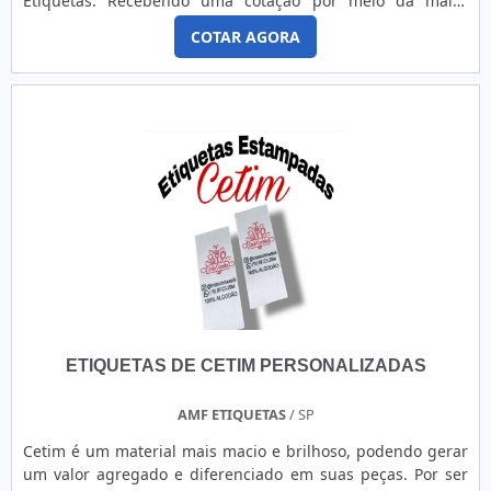
Etiquetas. Recebendo uma cotação por meio da maior
empresa da área e conhecendo a líder da área de atuação.
COTAR AGORA
Quando o interesse é por plaquetas de metal
personalizadas para roupas, com a Zurc Etiquetas o cliente
encontrará precisão com soluções eficazes para kits de
aviamentos para roupas. SOBRE PLAQUETAS DE METAL
PERSONALIZADAS PARA ROUPAS A Zurc Etiquetas foca seus
esforços em oferecer aos parceiros uma estrutura com
escritório de alta qualidade onde são realizadas as
atividades e fábrica moderna na região do Brás, em São
Paulo, tudo para garantir plaquetas de metal
personalizadas para roupas com ótima qualidade. Há
muitas maneiras eficientes de uma empresa demonstrar
competência, excelência e destaque em sua área de
atuação. A Zurc Etiquetas se mostra referência por ter:
Soluções eficazes para kits de aviamentos para roupas;
ETIQUETAS DE CETIM PERSONALIZADAS
Entrega rápida de uma devolutiva de informação ou de um
pedido; Suporte diferenciado para o mercado de
confecções; Funcionários engajados em busca de um único
AMF ETIQUETAS
/ SP
objetivo: satisfação e experiência do cliente. Não obstante,
Cetim é um material mais macio e brilhoso, podendo gerar
quando falamos em plaquetas de metal personalizadas
um valor agregado e diferenciado em suas peças. Por ser
para roupas, sempre deve-se buscar uma empresa que