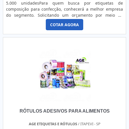
5.000 unidadesPara quem busca por etiquetas de
composição para confecção, conhecerá a melhor empresa
do segmento. Solicitando um orçamento por meio da
plataforma e descobrindo a líder em qualidade.É
COTAR AGORA
importante lembrar que o produto deve sempre ser
adquirido com empresas especializadas no segmento. Esse
tipo de cuidado ajuda a garantir a qualidade e durabilidade
dos materiais, além de evitar prejuízos com substituições
frequentes de produtos que não cumprem com suas
funções adequadamente. Assim, é possível poupar gastos
desnecessários.MAIS SOBRE ETIQUETAS DE COMPOSIÇÃO
PARA CONFECÇÃOQuem precisa de etiquetas de
composição para confecção em uma empresa altamente
qualificada, chega até a Etiquetas ncora. Atuando com
etiquetas adesivas personalizadas e fitas gomadas,
disponibilizando tudo que há de mais atual para garantir a
qualidade final para cada cliente.Ainda tratando-se de
etiquetas de composição para confecção, mais do que visar
RÓTULOS ADESIVOS PARA ALIMENTOS
apenas lucratividade, deve oferecer produtos e serviços que
tenham ótima qualidade e proteção, características simples,
mas que mostram o comprometimento da empresa com
AGE ETIQUETAS E RÓTULOS
/ ITAPEVI - SP