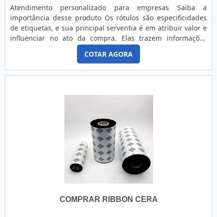
seus clientes.Existem muitas formas diferentes de
Atendimento personalizado para empresas Saiba a
demonstrar conhecimento e autoridade em sua área de
importância desse produto Os rótulos são especificidades
atuação. Os motivos pelos quais a Etiquetas ncora é líder
de etiquetas, e sua principal serventia é em atribuir valor e
sempre que precisar de etiquetas de composição para
influenciar no ato da compra. Elas trazem informações
confecção:Comprometida com os
diversas e chamativas, a fim de tornar o produto mais
serviços; Responsável;Altamente
COTAR AGORA
visível em meio a tantos outros no mercado. Os rótulos
qualificada;Inovadora; Segura. REFERÊNCIA DE QUALIDADE
adesivos para alimentos são específicos e sempre trazem
NO SEGMENTOSomente na Etiquetas ncora tem o que há
imagens de alimentos frescos, bonitos, que provoquem
de melhor no ramo de etiquetas de composição para
no....
confecção. São diversas opções de itens oferecidos, como
etiquetas adesivas personalizadas e fitas gomadas.Isso se
deve ao fato de ser comprometida com os serviços e
responsável, características possíveis pelo fato de a
empresa ter escritório de alta qualidade onde são
realizadas as atividades e estrutura suficiente para atender
todas as demandas. Todos esses fatores, agregados a uma
equipe com colaboradores qualificados comercialmente e
tecnicamente para melhor atender os clientes e
trabalhadores de alta qualidade, fecham todo o ciclo de
entrega com excelência para toda a carteira de clientes.
COMPRAR RIBBON CERA