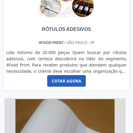
RÓTULOS ADESIVOS
4FOOD PRINT
/ SÃO PAULO - SP
Lote mínimo de 20.000 peças Quem buscar por rótulos
adesivos, com certeza descobrirá na líder do segmento,
4Food Print. Para receber produtos que atendem qualquer
necessidade, o cliente deve escolher uma organização que
se destaque por um bom suporte pré-venda e tenha ampla
COTAR AGORA
experiência no ramo.MAIS DETALHES INTERESSANTES
SOBRE RÓTULOS ADESIVOSQuem precisa de rótulos
adesivos em uma empresa comprometida com seus
serviços, consegue encont...