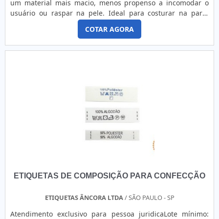
um material mais macio, menos propenso a incomodar o
tenha produtos e serviços com ótima qualidade e
usuário ou raspar na pele. Ideal para costurar na parte
assertividade, pontos importantes que ficam de fora no
interna da peça. Podendo ter sua logomarca com os
planejamento de empresas que visam apenas o lucro,
COTAR AGORA
tamanhos para identificação visual, ou contendo as
deixando a desejar nos outros fatores. É por esses e outros
informações técnicas como a composição, modo de
motivos que a Zurc Etiquetas é uma empresa inovadora
lavagem, CNPJ e Fabricação. Podem ser feitas tanto em
quando se trata de empresas do segmento de etiquetas,
bandeirinha ou filete.
acessórios e aviamentos para confecção. A empresa foca
sempre a qualidade final para fidelização do cliente com
parcerias duradouras. REFERÊNCIA DE QUALIDADE NO
SEGMENTO Somente na Zurc Etiquetas existe o que há de
melhor em etiquetas, acessórios e aviamentos para
confecção. Prezando pelo que há de mais moderno, traz
inovações e variedades em etiqueta de zetex e papéis para
tags de roupas com ótima qualidade e assertividade. Para
tal sucesso, a empresa investiu em profissionais
competentes e em equipamentos inovadores. A Zurc
Etiquetas é uma empresa que tem se destacado no
ETIQUETAS DE COMPOSIÇÃO PARA CONFECÇÃO
segmento pela seriedade e qualidade que comprova sua
essência de trazer o melhor aos clientes no mercado.
ETIQUETAS ÂNCORA LTDA
/ SÃO PAULO - SP
Atendimento exclusivo para pessoa juridicaLote mínimo: