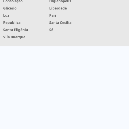
Consolação
Higienópolis
Glicério
Liberdade
Luz
Pari
República
Santa Cecília
Santa Efigênia
Sé
Vila Buarque
Grife Etiquetas - Grife Etiquetas - cotações de etiquetas com
mais de 50 empresas
HOME
PRODUTOS
INFORMAÇÕES