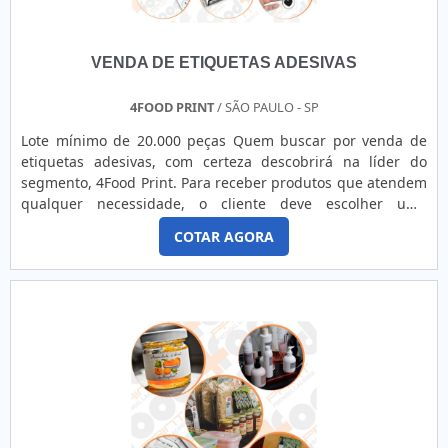
VENDA DE ETIQUETAS ADESIVAS
4FOOD PRINT
/ SÃO PAULO - SP
Lote mínimo de 20.000 peças Quem buscar por venda de
etiquetas adesivas, com certeza descobrirá na líder do
segmento, 4Food Print. Para receber produtos que atendem
qualquer necessidade, o cliente deve escolher uma
organização que se destaque por um bom suporte pré-
COTAR AGORA
venda e tenha ampla experiência no ramo.Quando a
temática é venda de etiquetas adesivas, com a melhor mão
de obra da 4Food Print o cliente obterá assertividade e
comprometime...