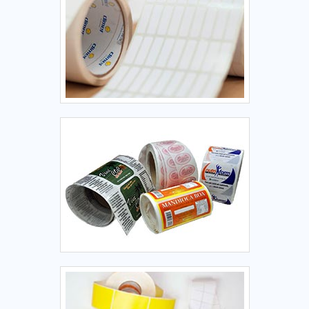
rótulos personalizados, hot stamping e ribbons e pulseiras
geração. Tudo isso, somado a uma equipe multidisciplinar
para eventos, oferecendo o que há de melhor em tecnologia
de consultores associados e profissionais com vasta
ao cliente.Ainda focando em etiqueta industrial, sempre
experiência na área de atuação, garantem uma entrega de
deve-se buscar uma empresa que tenha produtos e
excelência de ponta a ponta.
serviços com ótima qualidade e precisão, detalhes que
passam despercebidos e podem gerar prejuízo futuros para
os clientes.Ainda focando em etiqueta industrial, deve-se
descartar empresas que não tenham produtos e serviços
com ótima qualidade e precisão, pequenos detalhes mas de
grande valia para saber a procedência e seriedade da
empresa.Isso se deve ao fato de ser comprometida com os
serviços e preocupada em oferecer um serviço de alta
qualidade com os melhores preços e prazos de entrega,
assim, a empresa traz soluções e adequações para a
necessidade de cada um. ETIQUETA INDUSTRIAL COM A
MELHOR QUALIDADENa Rótulo VK existem as melhores
variedades no segmento quando o assunto for etiqueta
industrial. É sempre a opção mais confiável,
disponibilizando itens como embalagens flow pack, lacres
de segurança e ribbons e pulseiras para eventos..