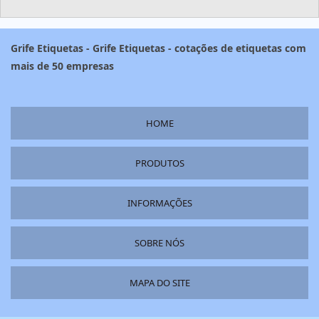
Grife Etiquetas - Grife Etiquetas - cotações de etiquetas com
mais de 50 empresas
HOME
PRODUTOS
INFORMAÇÕES
SOBRE NÓS
MAPA DO SITE