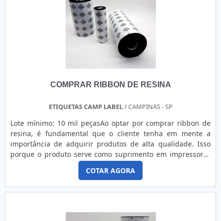
COMPRAR RIBBON DE RESINA
ETIQUETAS CAMP LABEL
/ CAMPINAS - SP
Lote mínimo: 10 mil peçasAo optar por comprar ribbon de
resina, é fundamental que o cliente tenha em mente a
importância de adquirir produtos de alta qualidade. Isso
porque o produto serve como suprimento em impressoras
térmicas de etiquetas, devendo assegurar um processo
COTAR AGORA
automatizado e ágil. INFORMAÇÕES DETALHADAS SOBRE O
PRODUTODe modo breve e resumido, o ribbon atua do
mesmo jeito que o papel carbono nos aparelhos de fax,
visto que consiste em um filme em rolo que transfere os
dados para as etiquetas ao ser aquecido. Por conta disso, é