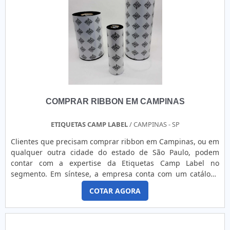
de suma importância que a compra só seja feita em
empresas de amplo conhecimento no segmento. Com o
produto, é possível imprimir etiquetas com máxima
eficiência e produtividade por meio do processo de
transferência térmica, principalmente quando se trata de
impressão de etiquetas BOPP brilhante e poliéster prata.
Apresentando um valor um pouco mais elevado, o modelo
se caracteriza por assegurar: Resistência superior; Brilho
específico na impressão; Etiquetas mais atrativas. Além do
COMPRAR RIBBON EM CAMPINAS
modelo de resina, é possível encontrar ribbons de cera e
mistos, sendo o primeiro indicado para impressão de
etiquetas simples em papel couchê e cartão e o segundo
ETIQUETAS CAMP LABEL
/ CAMPINAS - SP
são compostos tanto de cera quanto de resina, indicados
Clientes que precisam comprar ribbon em Campinas, ou em
para impressão de etiquetas com superfícies plásticas ou
qualquer outra cidade do estado de São Paulo, podem
BOPP fosco. LUGAR IDEAL PARA COMPRAR RIBBON DE
contar com a expertise da Etiquetas Camp Label no
RESINACom sede em Campinas, mas estendendo sua área
segmento. Em síntese, a empresa conta com um catálogo
de atuação para todo o estado de São Paulo, a Etiquetas
versátil, com opções eficientes para auxiliar nos processos
Camp Label é uma renomada empresa do segmento de
COTAR AGORA
de etiquetagem e impressão de rótulos. OS PRINCIPAIS
etiquetas e rótulos, se destacando por oferecer soluções de
TIPOS DO PRODUTOFundamentais para a identificação de
alta qualidade. Entre em contato, por e-mail ou telefone, e
produtos e operações logísticas em geral, as etiquetas
descubra mais sobre o catálogo!
devem ser sempre precisas e sem manchas, principalmente