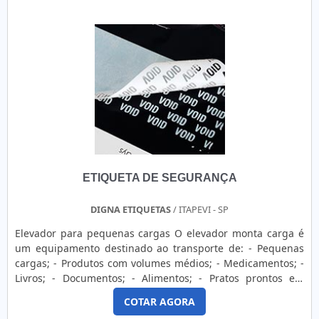
qualidade e durabilidade dos materiais, além de evitar
de manutenção e locação de impressoras térmicas Zebra e
prejuízos com substituições frequentes de produtos
Argox..
ineficazes. Assim, é possível poupar gastos
desnecessários.ALGUNS DETALHES SOBRE GRÁFICA DE
ROTULOS E ETIQUETASQuem quer achar gráfica de rótulos
e etiquetas altamente qualificada, encontra na internet a
Tecnotag. É possível encontrar rótulos autoadesivos e
rótulos para identificação de produtos, disponibilizando
tudo que há de mais atual para garantir a qualidade final
para cada cliente.Discorrendo ainda sobre gráfica de
rotulos e etiquetas, deve-se ter a exatidão em orçar com
empresas que prezam por produtos e serviços que tenham
ETIQUETA DE SEGURANÇA
ótima qualidade e excelente custo-benefício, detalhes que
passam despercebidos e podem gerar prejuízo futuros para
os clientes.Existem muitas formas diferentes de demonstrar
DIGNA ETIQUETAS
/ ITAPEVI - SP
conhecimento e autoridade em sua área de atuação. Abaixo
Elevador para pequenas cargas O elevador monta carga é
os motivos pelos quais a Tecnotag é referência quando
um equipamento destinado ao transporte de: - Pequenas
buscar por gráfica de rótulos e etiquetas: Comprometida
cargas; - Produtos com volumes médios; - Medicamentos; -
com os serviços; Responsável; Altamente qualificada;
Livros; - Documentos; - Alimentos; - Pratos prontos em
Inovadora; Segura. MAIS INFORMAÇÕES INTERESSANTES
hotéis e restaurantes. Sua aplicação é dirigida para a
SOBRE A ORGANIZAÇÃOSomente na Tecnotag existe o que
COTAR AGORA
necessidade de transportar pequenas cargas a outros
há de melhor em gráfica de rótulos e etiquetas. É possível