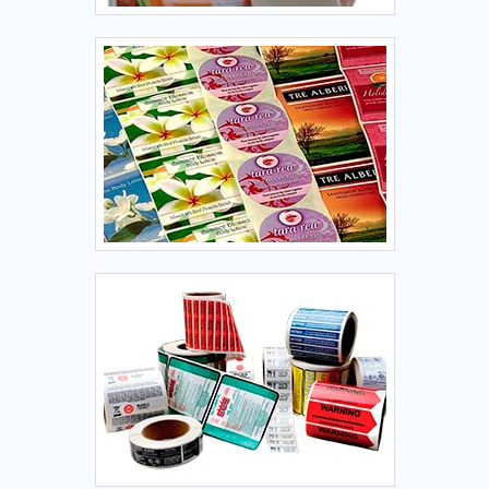
qualidade que terão grande satisfação em melhor
atender.MAIS INFORMAÇÕES INTERESSANTES SOBRE A
ORGANIZAÇÃOApenas na FKX Etiquetas e Rótulos tem tudo
que se precisa para etiquetas e rótulos adesivos. A empresa
oferece opções como etiquetas em branco e manutenção de
impressoras de código de barras com ótima qualidade e
proteção.Para tal sucesso, a empresa investiu em
profissionais competentes e em equipamentos inovadores.
A FKX Etiquetas e Rótulos é uma empresa que tem se
destacado da concorrência pela seriedade e qualidade, que
garantem a melhor experiência para parceiros novos e
antigos..