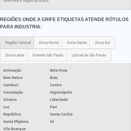
Selecione a região do Brasil
REGIÕES ONDE A GRIFE ETIQUETAS ATENDE RÓTULOS
PARA INDUSTRIA:
Região Central
Zona Norte
Zona Oeste
Zona Sul
Zona Leste
Grande São Paulo
Litoral de São Paulo
Aclimação
Bela Vista
Bom Retiro
Brás
Cambuci
Centro
Consolação
Higienópolis
Glicério
Liberdade
Luz
Pari
República
Santa Cecília
Santa Efigênia
Sé
Vila Buarque