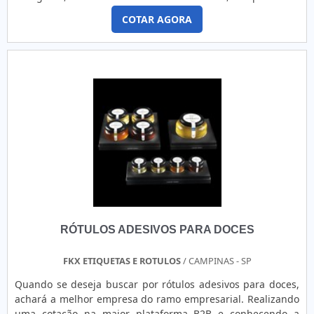
encontrada no mercado nas cores branco ou vermelho. Este
COTAR AGORA
material é muito usado para fechamentos, identificações,
marcações e diferenciações, podendo ser aplicado em
situações como: Fechamento de caixa de papelão;
Empacotamento; Identificação; Emendas; Reforço. GARANT.
RÓTULOS ADESIVOS PARA DOCES
FKX ETIQUETAS E ROTULOS
/ CAMPINAS - SP
Quando se deseja buscar por rótulos adesivos para doces,
achará a melhor empresa do ramo empresarial. Realizando
uma cotação na maior plataforma B2B e conhecendo a