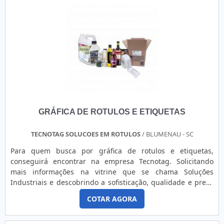
quando se trata de códigos de barras. Por isso, é de suma
importância definir o tipo de ribbon mais adequado para a
aplicação desejada, que pode ser de:Cera: Indicado para
impressões em papel couché e papel cartão, consistem em
etiquetas mais simples para uso em identificação de caixas,
documentos, roupas e produtos em geral;Resina: Ideal para
impressão de etiquetas em BOPP brilhante, bem como de
materiais como poliéster prata;Misto: Recomendado para
impressão de etiquetas com superfície plástica, para
etiquetagem de caixas e produtos que ficam expostos a
GRÁFICA DE ROTULOS E ETIQUETAS
intempéries.É essencial ressaltar, ainda, que os ribbons são
populares por exercerem a mesma função de um papel
carbono no uso do fax e, por isso, consistem em filmes em
TECNOTAG SOLUCOES EM ROTULOS
/ BLUMENAU - SC
rolos que transferem dados para etiquetas por meio do
Para quem busca por gráfica de rotulos e etiquetas,
aquecimento térmico. Ademais, é vital que eles assegurem
conseguirá encontrar na empresa Tecnotag. Solicitando
uma excelente qualidade. O MELHOR LUGAR PARA
mais informações na vitrine que se chama Soluções
COMPRAR RIBBON EM CAMPINASA Etiquetas Camp Label é
Industriais e descobrindo a sofisticação, qualidade e preço
uma tradicional empresa do segmento de rótulos e
justo em um só lugar.É importante lembrar que o produto
etiquetas que oferece produtos de alta qualidade para todo
COTAR AGORA
deve sempre ser adquirido com empresas especializadas
o estado de São Paulo. A empresa oferece etiquetas em
no segmento. Esse tipo de cuidado ajuda a garantir a
branco para logística, ribbons em cera ou resina e serviços