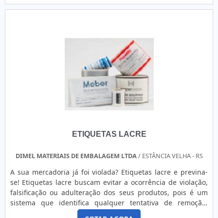
andares sem o contato direto com a movimentação de
encontrar uma grande variedade no portfólio como rótulos
pessoas para prevenir contágio e manter a integridade dos
para indústria de bebidas e rótulos para indústria de
produt....
cervejas, vinhos e vodkas.Isso se deve ao fato de ser
comprometida com os serviços e segura, padrões possíveis
por contar com escritório de alta qualidade onde são
realizadas as atividades e equipamentos flexográficos e
digitais. Tudo isso, somado a uma equipe multidisciplinar
de consultores associados e profissionais certificados,
comprova sua essência de trazer o melhor para todos os
clientes..
ETIQUETAS LACRE
DIMEL MATERIAIS DE EMBALAGEM LTDA
/ ESTÂNCIA VELHA - RS
A sua mercadoria já foi violada? Etiquetas lacre e previna-
se! Etiquetas lacre buscam evitar a ocorrência de violação,
falsificação ou adulteração dos seus produtos, pois é um
sistema que identifica qualquer tentativa de remoção,
rasgando a etiqueta na superfície que foi aplicada tornando