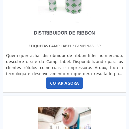
DISTRIBUIDOR DE RIBBON
ETIQUETAS CAMP LABEL
/ CAMPINAS - SP
Quem quer achar distribuidor de ribbon líder no mercado,
descobre o site da Camp Label. Disponibilizando para os
clientes rótulos comerciais e impressoras Argox, foca a
tecnologia e desenvolvimento no que gera resultado para
todos os clientes. A empresa garante a satisfação dos
COTAR AGORA
clientes através de um atendimento singular, por meio de
profissionais treinados e altamente qualificados.MAIS
CARACTERÍSTICAS ACERCA DA EMPRESANão obstante,
quando se fala em fornecedor de ribbon, deve-se ter a
exatidão em orçar com empresas que prezam por produtos
e serviços que tenham produção em grande volume e em
um curto espaço de tempo e enorme economia e grande
custo-benefício, detalhes primordiais que são deixados de