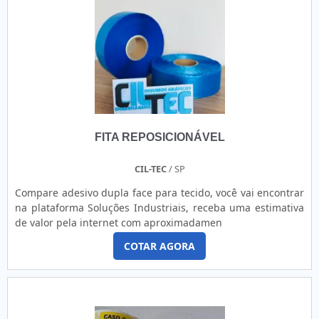
alcançados por conter escritório de alta qualidade onde são
realizadas as atividades e equipamentos de última
geração. Tudo isso, unido a um time de colaboradores
proativos e profissionais treinados para confecção,
manutenção e venda de produtos e manuseio de etiquetas
e rótulos, garante uma entrega de excelência de ponta a
ponta..
FITA REPOSICIONÁVEL
CIL-TEC
/ SP
Compare adesivo dupla face para tecido, você vai encontrar
na plataforma Soluções Industriais, receba uma estimativa
de valor pela internet com aproximadamen
COTAR AGORA