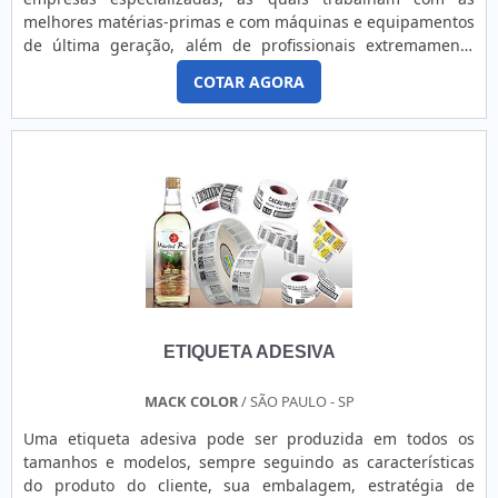
melhores matérias-primas e com máquinas e equipamentos
de última geração, além de profissionais extremamente
competentes, ou seja, unindo esses elementos o serviço e o
COTAR AGORA
produto são realizados com a máxima qualidade. Estas
empresas são encontradas em pontos espalhados no país,
principalmente, nas regiões centrais, o que facilita para os
...
ETIQUETA ADESIVA
MACK COLOR
/ SÃO PAULO - SP
Uma etiqueta adesiva pode ser produzida em todos os
tamanhos e modelos, sempre seguindo as características
do produto do cliente, sua embalagem, estratégia de