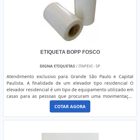
COMERCIALQuem pesquisa na internet por etiqueta para
automação comercial em uma empresa responsável,
descobre a Tag Color. A empresa trabalha com etiquetas em
bobina e rótulos automotivos, garantindo a satisfação da
venda à entrega final, com foco total na qualidade.Não
obstante, quando falamos em etiqueta para automação
comercial, é importante buscar uma empresa que tenha
produtos e serviços com ótima qualidade e assertividade,
ETIQUETA BOPP FOSCO
pontos importantes que ficam de fora no planejamento de
empresas que visam apenas o lucro, deixando a desejar nos
outros fatores.Existem muitas formas diferentes de
DIGNA ETIQUETAS
/ ITAPEVI - SP
demonstrar conhecimento e autoridade em uma área de
Atendimento exclusivo para Grande São Paulo e Capital
atuação. Os motivos pelos quais a Tag Color é referência
Paulista. A finalidade de um elevador tipo residencial O
quando o assunto for etiqueta para automação comercial:
elevador residencial é um tipo de equipamento utilizado em
Comprometida com os serviços; Responsável; Altamente
casas para as pessoas que procuram uma movimentação
qualificada; Inovadora; Segura. QUALIDADES E PONTOS
mais rápida. O elevador residencial para cadeirante preço
FORTES DA EMPRESASomente na Tag Color existe o que há
COTAR AGORA
acessível cabe em qualquer tipo de bolso, além de possuir
de melhor em etiqueta para automação comercial.
excelente qualidade. Benefícios - Mais qualidade em termos
Prezando pelo que há de mais moderno, traz inovações e
de movimentação; - Preço acessíve....
variedades em etiquetas para confecção de roupas e
assistência técnica.É reconhecida por ser comprometida
com os serviços e altamente qualificada, padrões