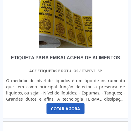
ETIQUETA PARA EMBALAGENS DE ALIMENTOS
AGE ETIQUETAS E RÓTULOS
/ ITAPEVI - SP
O medidor de nível de líquidos é um tipo de instrumento
que tem como principal função detectar a presença de
líquidos, ou seja: - Nível de líquidos; - Espumas; - Tanques; -
Grandes dutos e afins. A tecnologia TERMAL dissipação
térmica se compõe de duas hastes paralelas, sem partes
COTAR AGORA
moveis sujeitas a desgaste e manutenção, permite através
dos diferentes níveis de dissipação térmica de vários
fluidos, a eficiente detecção ou diferenciação do me....