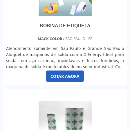
BOBINA DE ETIQUETA
MACK COLOR
/ SÃO PAULO - SP
Atendimento somente em São Paulo e Grande São Paulo
Aluguel de maquinas de solda com a X-Energy Ideal para
soldas em aço carbono, inoxidáveis e ferros fundidos, a
máquina de solda é muito utilizado no setor industrial. Com
fácil abertura e manutenção do arco elétrico, é montada
COTAR AGORA
sobre carrinhos com rodas e cabo para facilitar a locomoção
do equipamento em ambientes diversos. Entre os
benefícios proporcionados pelo aluguel de equipamentos
para ....