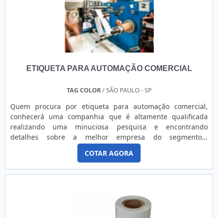
lado por muitas empresas que não focam na fidelização do
cliente.Além disso, a empresa oferece a melhor definição e
resolução do material impresso, já que a Camp Label é
destaque quando o assunto for Ribbon para impressora
térmica, pois garante:Profissionais certificados;Atendimento
personalizado pós venda;Máquinas de última
ETIQUETA PARA AUTOMAÇÃO COMERCIAL
geração;Sistema de entrega próprio.Sendo líder no
mercado e líder do segmento, padrões alcançados pela
empresa com máquinas de última geração e sistema de
TAG COLOR
/ SÃO PAULO - SP
entrega próprio, ainda mais, unido a um time com
Quem procura por etiqueta para automação comercial,
profissionais certificados e atendimento personalizado pós
conhecerá uma companhia que é altamente qualificada
venda, comprova a essência de trazer o melhor para os
realizando uma minuciosa pesquisa e encontrando
clientes. ONDE ENCONTRAR O MELHOR DISTRIBUIDOR DE
detalhes sobre a melhor empresa do segmento.É
RIBBONNa Camp Label as melhores opções sempre estão à
importante lembrar que o produto deve ser adquirido com
espera quando precisar de soluções para fornecedor de
COTAR AGORA
empresas especializadas. Esse tipo de cuidado ajuda a
ribbon. A empresa oferece opções como rótulos comerciais
garantir a qualidade e durabilidade dos materiais, além de
e impressoras Argox. .
evitar prejuízos com substituições frequentes de produtos
que não cumprem com suas funções adequadamente.
Assim, é possível poupar gastos desnecessários.UM POUCO
MAIS SOBRE A ETIQUETA PARA AUTOMAÇÃO