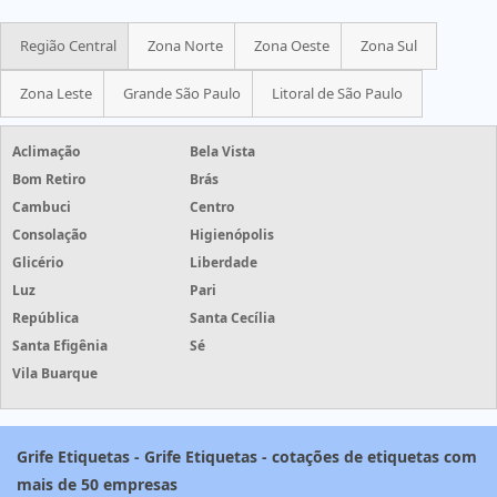
Região Central
Zona Norte
Zona Oeste
Zona Sul
Zona Leste
Grande São Paulo
Litoral de São Paulo
Aclimação
Bela Vista
Bom Retiro
Brás
Cambuci
Centro
Consolação
Higienópolis
Glicério
Liberdade
Luz
Pari
República
Santa Cecília
Santa Efigênia
Sé
Vila Buarque
Grife Etiquetas - Grife Etiquetas - cotações de etiquetas com
mais de 50 empresas