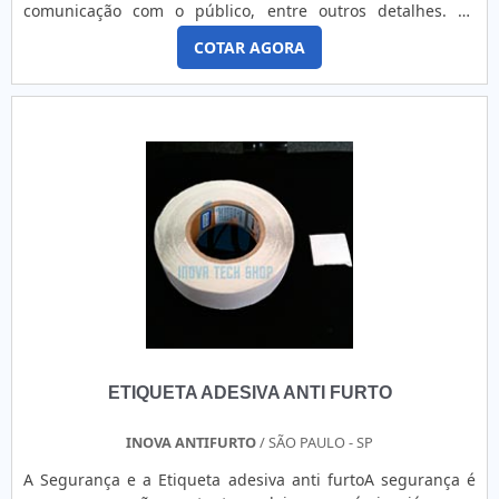
comunicação com o público, entre outros detalhes. As
etiquetas podem ser obtidas também em impressoras que
COTAR AGORA
trabalham no sistema de termotransferência.Para
campanhas promocionais, as etiquetas podem ser
impressas de algumas formas, entre as quais estão:
Impressão de etiquetas adesivas em Off-Set para grandes
tiragens; Impressão digital para tiragens
menores.Informações adicionaisAlguns tratamentos podem
ajudar a manter as etiquetas em bom estado em condições
adversas. No caso de exposição das etiquetas adesivas às
intempéries do tempo, é essencial utilizar acabamento com
verniz ultravioleta. Outra opção é o tratamento corona.A
Mack Color é referência em etiqueta adesiva com um
perfeito acabamento, feitas totalmente de acordo com o
produto do cliente.Peça já uma cotação dos adesivos para
empresas!
ETIQUETA ADESIVA ANTI FURTO
INOVA ANTIFURTO
/ SÃO PAULO - SP
A Segurança e a Etiqueta adesiva anti furtoA segurança é