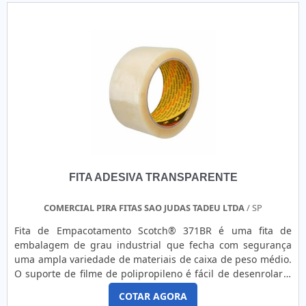
fita dupla face refilada e fita dupla face 5mm, garantindo o
que há de melhor na atualidade.Ainda focando em fita de
espuma adesiva branca, sempre deve-se buscar uma
empresa que tenha produtos e serviços com ótima
qualidade e assertividade, detalhes que passam
despercebidos e podem gerar prejuízo futuros para os
clientes.É importante lembrar que o produto deve sempre
ser adquirido com empresas especializadas no segmento.
Esse tipo de cuidado ajuda a garantir a qualidade e
durabilidade dos materiais, além de evitar prejuízos com
substituições frequentes de produtos que não cumprem
com suas funções adequadamente. Assim, é possível
FITA ADESIVA TRANSPARENTE
poupar gastos desnecessários.Existem diversos motivos
para a Guaraçai Fitas Adesivas ter se tornado destaque
quando pensamos em uma empresa que entrega confiança
COMERCIAL PIRA FITAS SAO JUDAS TADEU LTDA
/ SP
e serviços de qualidade. Alguns desses motivos são: Equipe
Fita de Empacotamento Scotch® 371BR é uma fita de
multidisciplinar de consultores associados; Profissionais
embalagem de grau industrial que fecha com segurança
com vasta experiência na área de atuação; Equipe de alta
uma ampla variedade de materiais de caixa de peso médio.
qualidade; Escritório de alta qualidade onde são realizadas
O suporte de filme de polipropileno é fácil de desenrolar e
as atividades; Grande estoque de matéria prima;
resiste à abrasão, umidade e arranhões. O suporte adapta-
Equipamentos de última geração. A MAIOR REFERÊNCIA NO
COTAR AGORA
se facilmente em torno das bordas e em superfícies ásperas