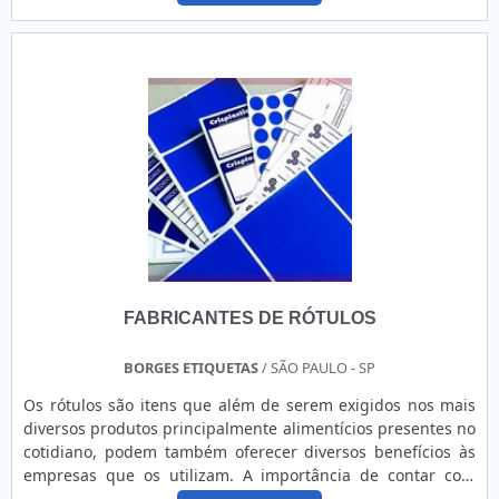
SEGMENTOApenas na Guaraçai Fitas Adesivas existe o que
para uma vedação firme. Fita de Empacotamento Scotch®
há de melhor em fita de espuma adesiva branca. É possível
371BR é uma fita de embalagem de filme de polipropileno
encontrar itens variados com tecnologia de ponta, como fita
de grau industrial de 1,8 mil com um adesivo de borracha
gomada e fita dupla face 5mm.Isso se deve ao fato de a
sintética que oferece consistência rolo a rolo para aumentar
empresa ser uma empresa comprometida com seus
a produtividade e melhorar o custo unitário. Ele é projetado
serviços e uma empresa altamente qualificada,
especificamente para flexibilidade e conformabilidade sob
qualificações possíveis pelo fato de a empresa possuir
estresse e é ideal para aplicações industriais gerais. É fácil
escritório de alta qualidade onde são realizadas as
desenrolar e dispensar com dispensadores manuais ou os
atividades e biblioteca técnica de apoio. Tudo isso, somado
seladores de caixas 3M-Matic™. Esta fita resiste à abrasão,
à performance de uma equipe multidisciplinar de
umidade, produtos químicos e arranhões para um
consultores associados e equipe de alta qualidade, garante
desempenho duradouro.
uma entrega de excelência de ponta a ponta.
FABRICANTES DE RÓTULOS
BORGES ETIQUETAS
/ SÃO PAULO - SP
Os rótulos são itens que além de serem exigidos nos mais
diversos produtos principalmente alimentícios presentes no
cotidiano, podem também oferecer diversos benefícios às
empresas que os utilizam. A importância de contar com
fabricantes de rótulos Ocasionando, verdadeiramente, na