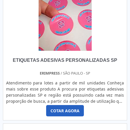
melhor em tecnologia ao cliente.Ainda focando na
itens como fita dupla face refilada e fita dupla face 19mm x
qualidade em fita dupla face de alta resistência, é
20m.É reconhecida por ser uma empresa comprometida
importante buscar uma empresa que tenha produtos e
com seus serviços e uma empresa responsável, conquistas
serviços com ótima qualidade e proteção, detalhes
adquiridas porque investiu em uma estrutura que hoje
primordiais que são deixados de lado por muitas empresas
conta com escritório de alta qualidade onde são realizadas
que não focam na fidelização do cliente.É importante
as atividades e biblioteca técnica de apoio. Todos esses
lembrar que o produto deve ser adquirido com empresas
fatores, agregados a uma equipe multidisciplinar de
especializadas. Esse tipo de cuidado ajuda a garantir a
consultores associados e colaboradores eficientes,
qualidade e durabilidade dos materiais, além de evitar
comprova sua essência de trazer o melhor para todos os
prejuízos com substituições frequentes de produtos que
clientes.
ETIQUETAS ADESIVAS PERSONALIZADAS SP
não cumprem com suas funções adequadamente. Assim, é
possível poupar gastos desnecessários.Existem diversos
motivos para a Guaraçai Fitas Adesivas ter se tornado
ERIMPRESS
/ SÃO PAULO - SP
destaque quando pensamos em uma empresa que entrega
Atendimento para lotes a partir de mil unidades Conheça
confiança e serviços de qualidade. Alguns desses motivos
mais sobre esse produto A procura por etiquetas adesivas
são: Equipe multidisciplinar de consultores associados;
personalizadas SP e região está possuindo cada vez mais
Profissionais com vasta experiência na área de atuação;
proporção de busca, a partir da amplitude de utilização que
Equipe de alta qualidade; Escritório de alta qualidade onde
os produtos passaram a oferecer. Essas etiquetas são
são realizadas as atividades; Grande estoque de matéria
COTAR AGORA
confeccionadas de acordo com a demanda do cliente,
prima; Equipamentos de última geração. A MAIOR
podendo ter variação de as matérias-primas, tamanhos e
REFERÊNCIA NO SEGMENTOApenas na Guaraçai Fitas
formatos. Essas etiquetas também disponibilizam a varia....
Adesivas sempre tem a solução mais buscada na área de