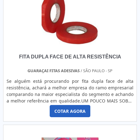
empresa que tenha produtos e serviços com ótima
qualidade e proteção, pontos importantes que ficam de fora
no planejamento de empresas que visam apenas o lucro,
deixando a desejar nos outros fatores.É importante lembrar
que o produto deve sempre ser adquirido com empresas
especializadas no segmento. Esse tipo de cuidado ajuda a
garantir a qualidade e durabilidade dos materiais, além de
evitar prejuízos com substituições frequentes de produtos
FITA DUPLA FACE DE ALTA RESISTÊNCIA
que não cumprem com suas funções adequadamente.
Assim, é possível poupar gastos desnecessários.Existem
diversos motivos para a Guaraçai Fitas Adesivas ter se
GUARAÇAI FITAS ADESIVAS
/ SÃO PAULO - SP
tornado destaque quando pensamos em uma empresa que
Se alguém está procurando por fita dupla face de alta
entrega confiança e serviços de qualidade. Alguns desses
resistência, achará a melhor empresa do ramo empresarial
motivos são: Equipe multidisciplinar de consultores
comparando na maior especialista do segmento e achando
associados; Profissionais com vasta experiência na área de
a melhor referência em qualidade.UM POUCO MAIS SOBRE
atuação; Equipe de alta qualidade; Escritório de alta
A FITA DUPLA FACE DE ALTA RESISTÊNCIAQuem está à
qualidade onde são realizadas as atividades; Grande
COTAR AGORA
procura de fita dupla face de alta resistência em uma
estoque de matéria prima; Equipamentos de última
empresa que preza pela segurança, encontra o site da
geração. EFICIÊNCIA E QUALIDADE COMPROVADASSomente
Guaraçai Fitas Adesivas. A empresa trabalha com fita
na Guaraçai Fitas Adesivas tem o que há de melhor no ramo
gomada e fitas para embalagens, oferecendo o que há de
de fita adesiva dupla face extra forte. Os clientes encontram