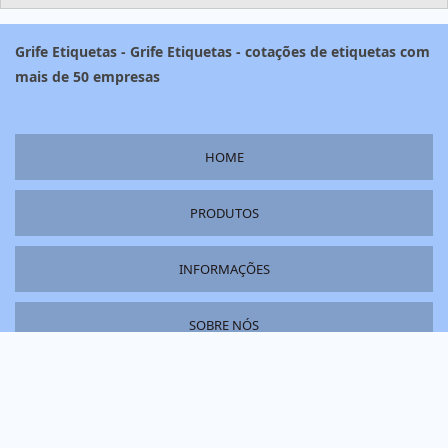
Grife Etiquetas - Grife Etiquetas - cotações de etiquetas com
mais de 50 empresas
HOME
PRODUTOS
INFORMAÇÕES
SOBRE NÓS
MAPA DO SITE
Copyright © Grife Etiquetas. (Lei 9610 de 19/02/1998)