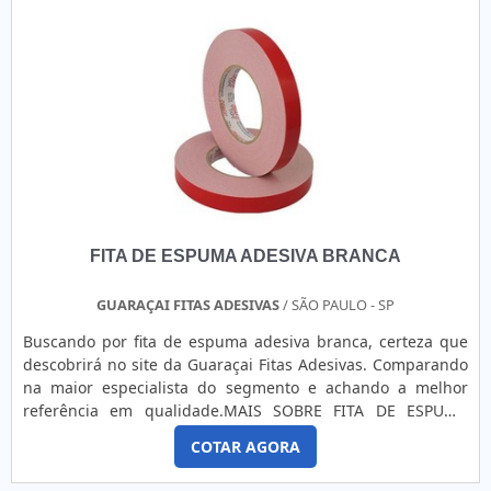
fita dupla face de alta resistência. Com foco na experiência
dos clientes, oferece itens variados como fita gomada e fita
dupla face 5mm.Tudo isso por ser uma empresa
comprometida com seus serviços e uma empresa
responsável, características possíveis pelo fato de a
empresa ter escritório de alta qualidade onde são
realizadas as atividades e grande estoque de matéria
prima. Tudo isso, somado à performance de uma equipe
multidisciplinar de consultores associados e equipe de alta
qualidade, comprova sua essência de trazer o melhor para
todos os clientes.
FITA DE ESPUMA ADESIVA BRANCA
GUARAÇAI FITAS ADESIVAS
/ SÃO PAULO - SP
Buscando por fita de espuma adesiva branca, certeza que
descobrirá no site da Guaraçai Fitas Adesivas. Comparando
na maior especialista do segmento e achando a melhor
referência em qualidade.MAIS SOBRE FITA DE ESPUMA
ADESIVA BRANCAQuem busca por fita de espuma adesiva
COTAR AGORA
branca em uma empresa responsável, descobre o site da
Guaraçai Fitas Adesivas. Com grande know-how focado em