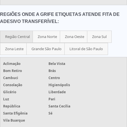
REGIÕES ONDE A GRIFE ETIQUETAS ATENDE FITA DE
ADESIVO TRANSFERÍVEL:
Região Central
Zona Norte
Zona Oeste
Zona Sul
Zona Leste
Grande São Paulo
Litoral de São Paulo
Aclimação
Bela Vista
Bom Retiro
Brás
Cambuci
Centro
Consolação
Higienópolis
Glicério
Liberdade
Luz
Pari
República
Santa Cecília
Santa Efigênia
Sé
Vila Buarque