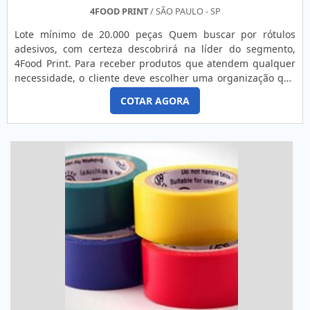
4FOOD PRINT
/ SÃO PAULO - SP
Lote mínimo de 20.000 peças Quem buscar por rótulos
adesivos, com certeza descobrirá na líder do segmento,
4Food Print. Para receber produtos que atendem qualquer
necessidade, o cliente deve escolher uma organização que
se destaque por um bom suporte pré-venda e tenha ampla
COTAR AGORA
experiência no ramo.MAIS DETALHES INTERESSANTES
SOBRE RÓTULOS ADESIVOSQuem precisa de rótulos
adesivos em uma empresa comprometida com seus
serviços, consegue encont...