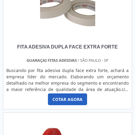
FITA ADESIVA DUPLA FACE EXTRA FORTE
GUARAÇAI FITAS ADESIVAS
/ SÃO PAULO - SP
Buscando por fita adesiva dupla face extra forte, achará a
empresa líder do mercado. Elaborando um orçamento
detalhado na melhor empresa do segmento e encontrando
a maior referência de qualidade da área de atuação.UM
POUCO MAIS SOBRE FITA ADESIVA DUPLA FACE EXTRA
COTAR AGORA
FORTEQuem está à procura de fita adesiva dupla face extra
forte uma empresa inovadora, descobre o site da Guaraçai
Fitas Adesivas. Disponibilizando para os clientes fita
gomada e fita dupla face 5mm, oferecendo o que há de
melhor em tecnologia ao cliente.Ainda tratando-se de fita
adesiva dupla face extra forte, é importante buscar uma