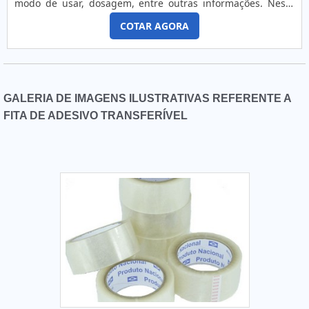
modo de usar, dosagem, entre outras informações. Neste
sentido, as etiquetas para indústria podem ser
COTAR AGORA
encomendadas pela melhor empresa do mercado com
números, textos, código de barras, impressão reversa,
impressão na cola, imagens/figuras e dados em sequência,
como códigos que fazem parte das rotinas de produção
preterida pelo cliente.VAN.
GALERIA DE IMAGENS ILUSTRATIVAS REFERENTE A
FITA DE ADESIVO TRANSFERÍVEL