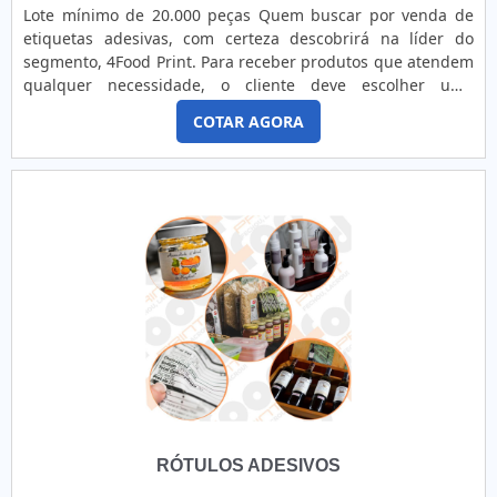
Lote mínimo de 20.000 peças Quem buscar por venda de
etiquetas adesivas, com certeza descobrirá na líder do
segmento, 4Food Print. Para receber produtos que atendem
qualquer necessidade, o cliente deve escolher uma
organização que se destaque por um bom suporte pré-
COTAR AGORA
venda e tenha ampla experiência no ramo.Quando a
temática é venda de etiquetas adesivas, com a melhor mão
de obra da 4Food Print o cliente obterá assertividade e
comprometime...
RÓTULOS ADESIVOS