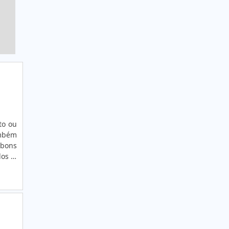
to ou
ambém
 bons
los e
isual