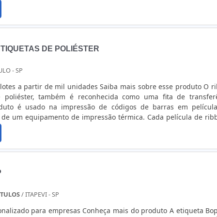
idade e resistência. Para adesivos, é indicado o uso de papel co
agem de tintas, e cola acrílica ou adesiva.DETALHES EXTRAS SOBRE
TIQUETAS DE POLIÉSTER
ULO - SP
lotes a partir de mil unidades Saiba mais sobre esse produto O r
e poliéster, também é reconhecida como uma fita de transfer
oduto é usado na impressão de códigos de barras em películ
o de um equipamento de impressão térmica. Cada película de rib
a tinta especial, que se desprende quando entra em contato 
 térmica. ....
P
ÓTULOS
/ ITAPEVI - SP
nalizado para empresas Conheça mais do produto A etiqueta Bo