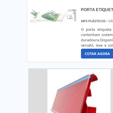
PORTA ETIQUE
MFS PLÁSTICOS
/ SÃ
O porta etiqueta
contenham sistema
duradoura.Dispon
versátil, leve e 
desejar. Por ser 
COTAR AGORA
locais.Ambientes de