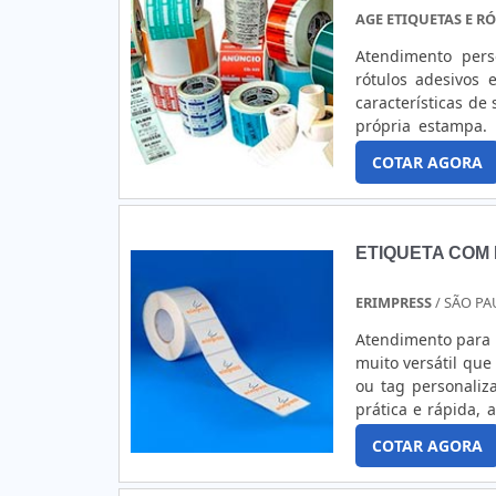
AGE ETIQUETAS E R
Atendimento pers
rótulos adesivos e
características de
própria estampa.
necessidades são 
COTAR AGORA
alimentos, etiqueta.
ETIQUETA COM
ERIMPRESS
/ SÃO PA
Atendimento para 
muito versátil que
ou tag personaliz
prática e rápida,
muito importante 
COTAR AGORA
comércio. Essa....