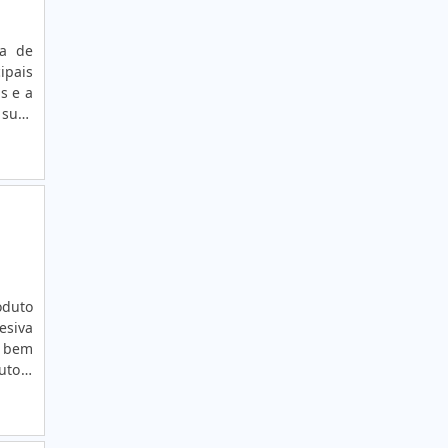
ca de
ipais
s e a
 suas
 para
oduto
esiva
a bem
uto é
 e do