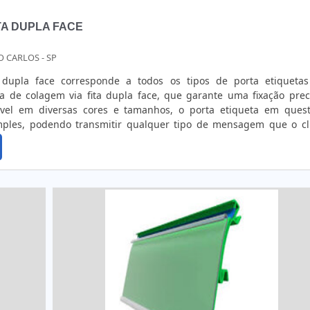
TA DUPLA FACE
O CARLOS - SP
 dupla face corresponde a todos os tipos de porta etiqueta
 de colagem via fita dupla face, que garante uma fixação prec
ível em diversas cores e tamanhos, o porta etiqueta em ques
simples, podendo transmitir qualquer tipo de mensagem que o cl
simples, multifuncional e resistente, ele pode ser aplicado em m
 uti...