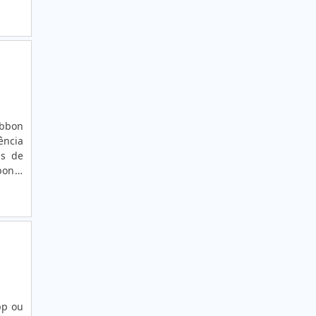
uché,
.
ibbon
ência
as de
bon é
com o
pp ou