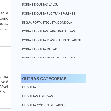
PORTA ETIQUETAS VALOR
isa à
PORTA ETIQUETA PVC TRANSPARENTE
 como
REGUA PORTA ETIQUETA GONDOLA
ados,
porta
PORTA ETIQUETAS PARA PRATELEIRAS
vel e
PORTA ETIQUETA PLÁSTICA TRANSPARENTE
PORTA ETIQUETA DE PAREDE
PORTA ETIQUETA BANDEJA GONDOLA
PORTA ETIQUETA GONDOLA 1 30
PORTA ETIQUETAS OFERTA
al na
OUTRAS CATEGORIAS
ivo é
PORTA ETIQUETA REGUA
iável
ETIQUETA
ó vai
PORTA ETIQUETA DE PLASTICO
ETIQUETAS ADESIVAS
te na
PORTA ETIQUETA EM PVC
ETIQUETA CÓDIGO DE BARRAS