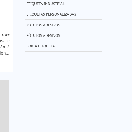
FABRICA DE PORTA ETIQUETAS
ETIQUETA INDUSTRIAL
PORTA ETIQUETA ACRILICO
ETIQUETAS PERSONALIZADAS
PORTA ETIQUETAS PARA GANCHO
RÓTULOS ADESIVOS
s que
RÓTULOS ADESIVOS
isa e
PORTA ETIQUETA
tão é
iente
uitos