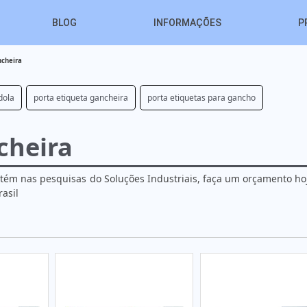
BLOG
INFORMAÇÕES
P
ncheira
dola
porta etiqueta gancheira
porta etiquetas para gancho
cheira
btém nas pesquisas do Soluções Industriais, faça um orçamento h
asil