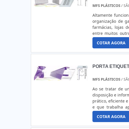
MFS PLÁSTICOS
/ SÃ
Altamente funcion
organização de g
farmácias, lojas 
entre muitos outr
etiqueta comporta
COTAR AGORA
incapaz de ser viol
PORTA ETIQUE
MFS PLÁSTICOS
/ SÃ
Ao se tratar de 
disposição e inform
prático, eficiente
e que trabalha a
atender às deman
COTAR AGORA
grande maioria das