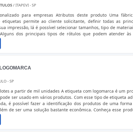
ÓTULOS
/ ITAPEVI - SP
onalizado para empresas Atributos deste produto Uma fábri
 etiquetas permite ao cliente solicitante, definir todas as princ
 sua impressão, lá é possível selecionar tamanhos, tipo de materiai
 Alguns dos principais tipos de rótulos que podem atender às
etiqueta para código de barras, etiquetas hospitalares etiquetas
...
 LOGOMARCA
ULO - SP
lotes a partir de mil unidades A etiqueta com logomarca é um pr
 pode ser usado em vários produtos. Com esse tipo de etiqueta ad
ada, é possível fazer a identificação dos produtos de uma form
 além de ser uma solução bastante econômica. Conheça esse prod
ter a etiqueta para logomarca em diversos segmentos da indústria