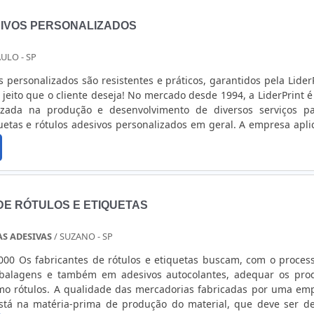
IVOS PERSONALIZADOS
ULO - SP
s personalizados são resistentes e práticos, garantidos pela LiderP
 jeito que o cliente deseja! No mercado desde 1994, a LiderPrint 
izada na produção e desenvolvimento de diversos serviços p
uetas e rótulos adesivos personalizados em geral. A empresa apli
nvolvimento de todos seus produtos, os padrões IS0 - 9001 
quem....
DE RÓTULOS E ETIQUETAS
AS ADESIVAS
/ SUZANO - SP
000 Os fabricantes de rótulos e etiquetas buscam, com o proces
alagens e também em adesivos autocolantes, adequar os pro
mo rótulos. A qualidade das mercadorias fabricadas por uma em
tá na matéria-prima de produção do material, que deve ser de