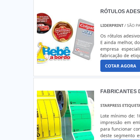
RÓTULOS ADES
LIDERPRINT
/ SÃO PA
Os rótulos adesivo
E ainda melhor, do
empresa especial
fabricação de etiq
processo de dese
COTAR AGORA
Proporcionando a 
FABRICANTES 
STARPRESS ETIQUET
Lote mínimo de: 1
impressão em emb
para funcionar co
deste segmento es