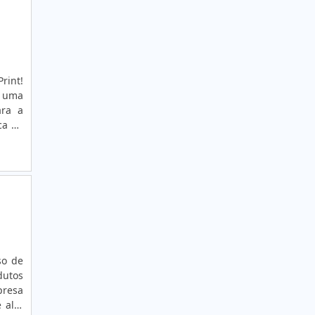
rint!
é uma
ara a
ca no
2008.
so de
dutos
presa
 alto