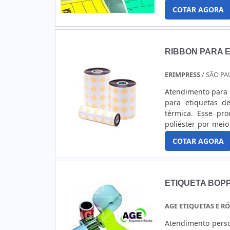
padrão de durabil
COTAR AGORA
que tem alta ancor
RIBBON PARA E
ERIMPRESS
/ SÃO PA
Atendimento para 
para etiquetas d
térmica. Esse pr
poliéster por mei
fabricada com um
COTAR AGORA
calor da impressora
ETIQUETA BOP
AGE ETIQUETAS E R
Atendimento perso