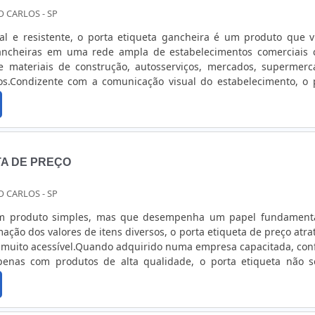
O CARLOS - SP
al e resistente, o porta etiqueta gancheira é um produto que v
ancheiras em uma rede ampla de estabelecimentos comerciais
de materiais de construção, autosserviços, mercados, supermerc
os.Condizente com a comunicação visual do estabelecimento, o 
 etiquetas de maneira simples e objetiva, tornando-a impermeá
ada...
TA DE PREÇO
O CARLOS - SP
um produto simples, mas que desempenha um papel fundament
ação dos valores de itens diversos, o porta etiqueta de preço atrat
 e muito acessível.Quando adquirido numa empresa capacitada, conf
penas com produtos de alta qualidade, o porta etiqueta não s
das, como também irá superar todas as expectativas.Presen
 ...