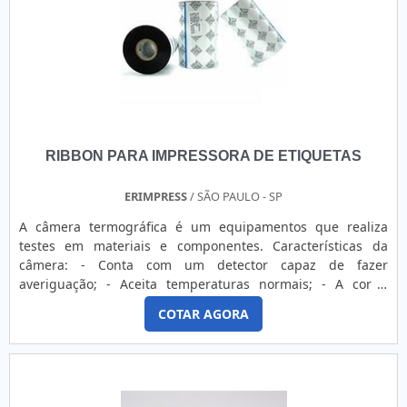
em criar aos parceiros uma estrutura com: Escritório de
alta qualidade onde são realizadas as atividades; Presença
em todo o território nacional; Tecnologia de ponta. Tudo
isso para garantir que se tenha distribuidores de etiquetas
adesivas com excelente custo-benefício. Não obstante,
quando falamos em distribuidor de etiquetas adesivas,
mais do que visar apenas lucratividade, deve oferecer
produtos e serviços que tenham ótima qualidade e
RIBBON PARA IMPRESSORA DE ETIQUETAS
proteção, detalhes que passam despercebidos e podem
gerar prejuízo futuros para os clientes.Isso tudo é a razão
pela qual a FKX Etiquetas e Rótulos é segura quando
ERIMPRESS
/ SÃO PAULO - SP
exploramos o segmento de etiquetas e rótulos adesivos. O
A câmera termográfica é um equipamentos que realiza
foco é oferecer o que existe de melhor no mercado para
testes em materiais e componentes. Características da
garantir o sucesso dos clientes. Tem uma equipe com
câmera: - Conta com um detector capaz de fazer
colaboradores certificados que esperam seu contato para
averiguação; - Aceita temperaturas normais; - A cor é
melhor atender.PARTICULARIDADES SINGULARES DA
alterada de acordo com a temperatura. A Testo do Brasil
EMPRESASomente na FKX Etiquetas e Rótulos existem as
COTAR AGORA
oferece câmera termográfica em dois modelos. São eles: - A
melhores condições para quem deseja achar o que precisa
câmara termográfica testo 885-1: numa mala robusra incl.
para etiquetas e rótulos adesivos. Os clientes encontram
software profissional, correia de transporte, cartãoSD, cabo
itens como rótulos e ribbon com ótima qualidade e
U....
assertividade.Com a organização é possível tirar as suas
dúvidas sobre os serviços do ramo, além de contar com os