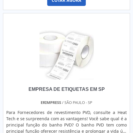
COTAR AGORA
de aquecimento das impressoras térmicas. O PRODUTO
de qualidade. A Etiquetas Camp Label é uma fabricante que
OFERECE DIVERSAS VANTAGENSO processo automatizado de
atua há 15 anos em todo o Estado de São Paulo oferecendo
etiquetagem e impressão de rótulos é fundamental para a
máxima excelência em rótulos e etiquetas para indústrias e
identificação de produtos e operações logísticas em geral.
empresas do setor comercial.
No mercado, há fornecedores especializados em
suprimentos e insumos para impressoras térmicas que
oferecem etiquetas, ribbons e rótulos adesivos específicos
para cada produto.A escolha do tipo adequado do ribbon
viabiliza uma impressão eficiente e precisa, com excelente
qualidade das etiquetas. Desse modo, para comprar ribbon
é preciso escolher entre os seguintes tipos: Ribbon de cera:
É indicado para impressões em papel couché e papel
cartão, consistem em etiquetas mais simples para uso em
identificação de caixas, documentos, roupas e produtos em
EMPRESA DE ETIQUETAS EM SP
geral; Ribbon de resina: Produto ideal para impressão de
etiquetas em Bopp, especificamente para etiquetas
brilhantes, além de materiais como poliéster prata; Ribbon
ERIMPRESS
/ SÃO PAULO - SP
misto: É recomendado para impressão de etiquetas com
Para Fornecedores de revestimento PVD, consulte a Heat
superfície plástica, para etiquetagem de caixas e produtos
Tech e se surpreenda com as vantagens! Você sabe qual é a
que ficam expostos a intempéries e necessitam de maior
principal função do banho PVD? O banho PVD tem como
resistência do material.A MELHOR EMPRESA PARA COMPRAR
principal função oferecer resistência e prolongar a vida útil