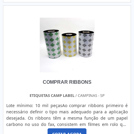
INFORMAÇÕES RELEVANTES SOBRE A EMPRESAIsso ajuda a
evitar que os níveis de satisfação dos clientes sejam
comprometidos por conta do uso incorreto da mercadoria,
motivando a aquisição do produto de outros potenciais
fabricantes. Dessa forma, pode-se afirmar que a fábrica de
rótulos adesivos possui papel fundamental na comunicação
entre empresa e clientela.Outra demanda importante
atendida por uma fábrica de rótulos adesivos é a inovação.
Além das informações tradicionais presentes no rótulo,
podem ser adicionados fatos e curiosidades que possam
otimizar a experiência dos usuários. Além disso, a criação
artística do rótulo assume grande parte da identidade
visual da empresa. Sendo assim, a elaboração de uma nova
COMPRAR RIBBONS
mercadoria deve ser supervisionada por uma equipe
especializada que trabalhe em uma fábrica de rótulos
adesivos, de modo que as características do item consigam
ETIQUETAS CAMP LABEL
/ CAMPINAS - SP
ser realçadas na embalagem. Isso possibilita que o rótulo
Lote mínimo: 10 mil peçasAo comprar ribbons primeiro é
atue também como elemento de marketing e
necessário definir o tipo mais adequado para a aplicação
divulgação.EMPRESA FABRICANTE DE RÓTULOS DE ALTA
desejada. Os ribbons têm a mesma função de um papel
QUALIDADEPara alcançar o melhor resultado é preciso ter
carbono no uso do fax, consistem em filmes em rolo que
atenção também ao fornecedor do produto, para se
transferem os dados para etiquetas por meio dos processos
certificar de que tudo é de ótima procedência e da garantia