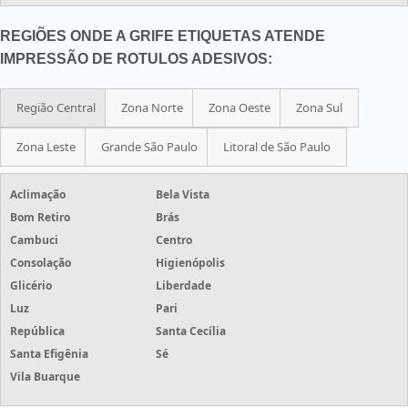
REGIÕES ONDE A GRIFE ETIQUETAS ATENDE
IMPRESSÃO DE ROTULOS ADESIVOS:
Região Central
Zona Norte
Zona Oeste
Zona Sul
Zona Leste
Grande São Paulo
Litoral de São Paulo
Aclimação
Bela Vista
Bom Retiro
Brás
Cambuci
Centro
Consolação
Higienópolis
Glicério
Liberdade
Luz
Pari
República
Santa Cecília
Santa Efigênia
Sé
Vila Buarque