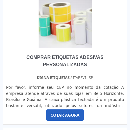
melhores profissionais e instalações. Assim, conquistando a
confiança e a satisfação dos clientes, que são os maiores
objetivos da marca. A FKX Etiquetas e Rótulos é uma
empresa que tem sido preferência no segmento pela
idoneidade em tudo que faz, garantindo uma entrega de
excelência de ponta a ponta..
COMPRAR ETIQUETAS ADESIVAS
PERSONALIZADAS
DIGNA ETIQUETAS
/ ITAPEVI - SP
Por favor, informe seu CEP no momento da cotação A
empresa atende através de suas lojas em Belo Horizonte,
Brasília e Goiânia. A caixa plástica fechada é um produto
bastante versátil, utilizado pelos setores da indústria,
comércio e serviços. Serve para acondicionar, transportar e
COTAR AGORA
organizar matérias-primas para a indústria ou peças
acabadas, bem como alimentos, bebidas, medicamentos
etc. Diferentemente da caixa vazada, a caixa fechada é