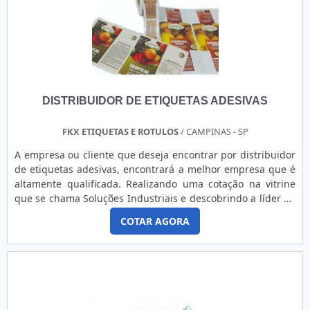
DISTRIBUIDOR DE ETIQUETAS ADESIVAS
FKX ETIQUETAS E ROTULOS
/ CAMPINAS - SP
A empresa ou cliente que deseja encontrar por distribuidor
de etiquetas adesivas, encontrará a melhor empresa que é
altamente qualificada. Realizando uma cotação na vitrine
que se chama Soluções Industriais e descobrindo a líder do
segmento.Quando o desejo é por distribuidores de
COTAR AGORA
etiquetas adesivas, com a FKX Etiquetas e Rótulos
encontramos precisão com rótulos e etiquetas adequados
para cada situação.MAIS SOBRE DISTRIBUIDOR DE
ETIQUETAS ADESIVASHá muitas maneiras eficientes de
demonstrar competência e excelência em sua área de
atuação. A FKX Etiquetas e Rótulos centraliza sua estratégia