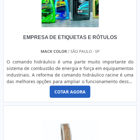
EMPRESA DE ETIQUETAS E RÓTULOS
MACK COLOR
/ SÃO PAULO - SP
O comando hidráulico é uma parte muito importante do
sistema de combustão de energia e força em equipamentos
industriais. A reforma de comando hidráulico racine é uma
das melhores opções para ampliar o funcionamento dessas
peças, retirando as peças e componentes que estão
COTAR AGORA
desgastados e acabariam comprometendo o funcionamento
do comando hidráulico por este motivo. O comando
hidráulico é basicamente formado por válvulas de
direcionamento que podem....