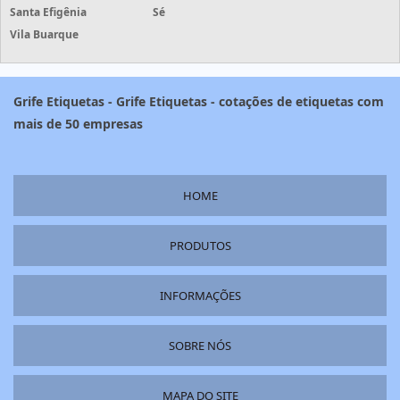
Santa Efigênia
Sé
Vila Buarque
Grife Etiquetas - Grife Etiquetas - cotações de etiquetas com
mais de 50 empresas
HOME
PRODUTOS
INFORMAÇÕES
SOBRE NÓS
MAPA DO SITE