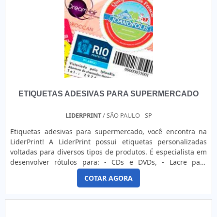
DE BANNERSe alguém procurar por banner em uma
empresa inovadora, descobre o site da Point Impressões. A
empresa tem em seu escopo adesivos e películas para
portas de vidro, oferecendo o que há de melhor em
tecnologia ao cliente.Sem trocar o foco sobre banner, é
importante buscar uma empresa que tenha produtos e
serviços com ótima qualidade e excelente custo-benefício,
características simples, mas que mostram o
comprometimento da empresa com seus clientes.Existem
ETIQUETAS ADESIVAS PARA SUPERMERCADO
muitas formas diferentes de demonstrar conhecimento e
autoridade em sua área de atuação. Os motivos pelos quais
a Point Impressões é referência quando o assunto for
LIDERPRINT
/ SÃO PAULO - SP
banner: Colaboradores proativos; Profissionais com vasta
Etiquetas adesivas para supermercado, você encontra na
experiência na área; Trabalhadores de alta qualidade;
LiderPrint! A LiderPrint possui etiquetas personalizadas
Escritório de alta qualidade onde são realizadas as
voltadas para diversos tipos de produtos. É especialista em
atividades; Tecnologia de ponta; Equipamentos de última
desenvolver rótulos para: - CDs e DVDs, - Lacre para
geração. A MELHOR EMPRESA NO SEGMENTOSomente na
embalagens, - Etiquetas adesivas personalizadas, -
Point Impressões as melhores opções sempre estão à
COTAR AGORA
Etiquetas VOID, - Etiqueta Adesiva para Brinquedos, -
disposição quando se procura soluções para banner. Líder
Etiqueta para Cosméticos, - Etiquetas Adesivas
em qualidade, a empresa oferece uma variedade de itens
Promocionais, - Entre outras. Diferenciais de serviço O ....
como adesivos e placas de sinalização industrial.Isso se