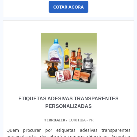
as obtém. A confecção deste tipo de etiquetas podem ser
COTAR AGORA
com materiais como: - Papel couchê auto-adesivo, -
Termotransferência, - Termosensível, - Fluorescente - BOPP,
- Poliéster, - E similares. Este tipo de eti....
ETIQUETAS ADESIVAS TRANSPARENTES
PERSONALIZADAS
HERRBAIER
/ CURITIBA - PR
Quem procurar por etiquetas adesivas transparentes
personalizadas, descobrirá na empresa Herrbaier. Ao entrar