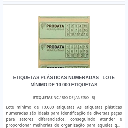
transparente), elas oferecem excelente aderência em
QUALIDADE E EFICIÊNCIAA Etiquetas Camp Label é uma
diversas superfícies. Totalmente personalizáveis, as
notável empresa do segmento de rótulos e etiquetas, que
etiquetas podem incorporar QR codes, códigos de barras,
oferece os melhores suprimentos e insumos para
numeração sequencial, logotipos e outros elementos
impressoras térmicas. A empresa atende todo o estado de
específicos, atendendo perfeitamente às necessidades do
São Paulo e se diferencia no setor pelos produtos de alta
cliente. Ao combinar funcionalidade e estética, essas
resistência e qualidade. Saiba mais entrando em contato!
etiquetas não apenas garantem a integridade da
identificação, mas também conferem um toque de
sofisticação e valor agregado, elevando a percepção do
produto e fortalecendo a marca.
ETIQUETAS PLÁSTICAS NUMERADAS - LOTE
MÍNIMO DE 10.000 ETIQUETAS
ETIQUETAS NC
/ RIO DE JANEIRO - RJ
Lote mínimo de 10.000 etiquetas As etiquetas plásticas
numeradas são ideais para identificação de diversas peças
para setores diferenciados, conseguindo atender e
proporcionar melhorias de organização para aqueles que