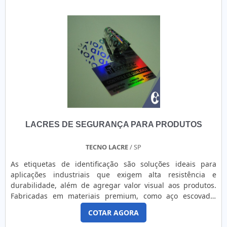
de rótulos e etiquetas, o primeiro passo que o cliente deve
tomar para realizar uma aquisição assertiva é identificar os
melhores fabricantes. A Etiquetas Camp Label, por exemplo,
atua com foco total nas necessidades de cada cliente,
assegurando uma grande variedade de insumos e
suprimentos para impressoras. Desenvolvida em filme
biorientado de polipropileno, as etiquetas BOPP são
encontradas nas especificações técnicas brilhante ou fosca,
variando de acordo com o desejado pelo cliente. Compatível
com a maioria das impressoras que utilizam a tecnologia de
transferência térmica, o modelo assegura: Versatilidade: A
LACRES DE SEGURANÇA PARA PRODUTOS
etiqueta Bopp pode ser fabricada tanto na cor branca
quanto colorida, bem como permitir aplicações hot
stamping dourada ou prateada; Acabamento superior:
TECNO LACRE
/ SP
Considerado um dos principais diferenciais do modelo, o
As etiquetas de identificação são soluções ideais para
acabamento assegurar melhor visualização do produto,
aplicações industriais que exigem alta resistência e
decisivo para quem deseja destacar os produtos;
durabilidade, além de agregar valor visual aos produtos.
Aplicabilidade: A etiqueta Bopp é conhecida pela
Fabricadas em materiais premium, como aço escovado,
abrangência ampla de segmentos para sua aplicação,
BOPP, poliéster (nas versões branca e prata), policarbonato
incluindo a indústria alimentícia, farmacêutica, têxtil,
COTAR AGORA
(cristal e texturizado) e vinil (branco, colorido, fosco e
automotiva e tecnológica.ETIQUETA BOPP BRANCO DE