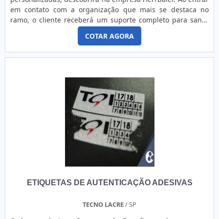
em contato com a organização que mais se destaca no
ramo, o cliente receberá um suporte completo para sanar
eventuais dúvidas sobre o produto a ser adquirido.MAIS
COTAR AGORA
SOBRE ETIQUETAS ADESIVAS TRANSPARENTES
PERSONALIZADASSe alguém quer achar etiquetas adesivas
transparentes personalizadas em uma empresa altamente
qualificada, encontrará a Herrbaier. A companhia atua com
etiqueta térmica adesiva e etiqueta transparente para
vidro, oferecendo sempre a melhor opção para o cliente
final.Não obstante, quando falamos em etiquetas adesivas
transparentes personalizadas, na essência da empresa, a
mesma deve prezar pelos produtos e serviços com ótima
qualidade e assertividade, pontos importantes que ficam de
fora no planejamento de empresas que visam apenas o
lucro, deixando a desejar nos outros fatores.É importante
lembrar que o produto deve sempre ser adquirido com
companhias especializadas no segmento. Esse tipo de
ETIQUETAS DE AUTENTICAÇÃO ADESIVAS
cuidado ajuda a garantir a qualidade e durabilidade dos
materiais, além de evitar prejuízos com substituições
frequentes de produtos que não cumprem com suas
TECNO LACRE
/ SP
funções adequadamente. Assim, é possível poupar gastos