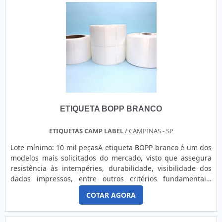
deve ao fato de a empresa ser comprometida com os
serviços e inovadora, padrões possíveis por contar com
escritório de alta qualidade onde são realizadas as
atividades e amplo catálogo de produtos para atender as
mais diversas necessidades. Tudo isso, unido a um time de
colaboradores proativos e funcionários eficientes, fecha
todo o ciclo de entrega com excelência para toda a carteira
de clientes..
ETIQUETA BOPP BRANCO
ETIQUETAS CAMP LABEL
/ CAMPINAS - SP
Lote mínimo: 10 mil peçasA etiqueta BOPP branco é um dos
modelos mais solicitados do mercado, visto que assegura
resistência às intempéries, durabilidade, visibilidade dos
dados impressos, entre outros critérios fundamentais.
Entretanto, para que tudo isso seja efetivado, é essencial
COTAR AGORA
que a aquisição aconteça em empresas
especializadas.INFORMAÇÕES DETALHADAS SOBRE O
PRODUTOSempre que o assunto gira em torno do mercado