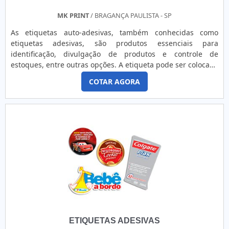
MK PRINT
/ BRAGANÇA PAULISTA - SP
As etiquetas auto-adesivas, também conhecidas como
etiquetas adesivas, são produtos essenciais para
identificação, divulgação de produtos e controle de
estoques, entre outras opções. A etiqueta pode ser colocada
manualmente ou por meio de rotulagem automática nos
COTAR AGORA
mais diversos lugares para divulgar, organizar ou lacrar um
produto de forma econômica e eficaz. PRODUÇÃO DAS
ETIQUETAS AUTOADESIVASAs etiquetas além de versáteis,
possuem dive...
ETIQUETAS ADESIVAS