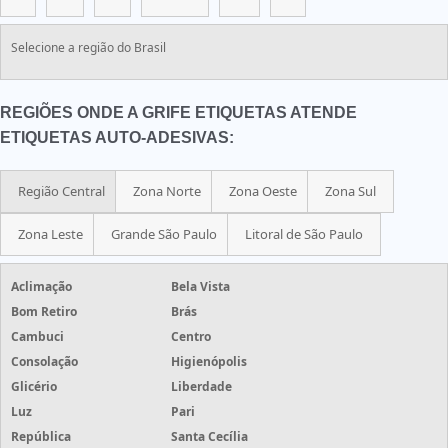
Selecione a região do Brasil
REGIÕES ONDE A GRIFE ETIQUETAS ATENDE
ETIQUETAS AUTO-ADESIVAS:
Região Central
Zona Norte
Zona Oeste
Zona Sul
Zona Leste
Grande São Paulo
Litoral de São Paulo
Aclimação
Bela Vista
Bom Retiro
Brás
Cambuci
Centro
Consolação
Higienópolis
Glicério
Liberdade
Luz
Pari
República
Santa Cecília