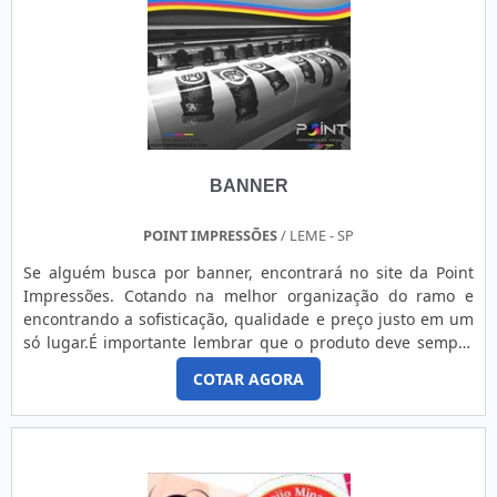
BANNER
POINT IMPRESSÕES
/ LEME - SP
Se alguém busca por banner, encontrará no site da Point
Impressões. Cotando na melhor organização do ramo e
encontrando a sofisticação, qualidade e preço justo em um
só lugar.É importante lembrar que o produto deve sempre
ser adquirido com empresas especializadas no segmento.
COTAR AGORA
Esse tipo de cuidado ajuda a garantir a qualidade e
durabilidade dos materiais, além de evitar prejuízos com
substituições frequentes de produtos que não cumprem
com suas funções adequadamente. Assim, é possível
poupar gastos desnecessários.DIFERENCIAIS IMPORTANTES