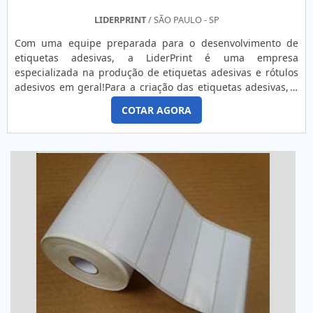
LIDERPRINT
/ SÃO PAULO - SP
Com uma equipe preparada para o desenvolvimento de
etiquetas adesivas, a LiderPrint é uma empresa
especializada na produção de etiquetas adesivas e rótulos
adesivos em geral!Para a criação das etiquetas adesivas, a
empresa segue todos os padrões IS0 – 9001/2008, tornando
COTAR AGORA
isso como rotina desde 1994, com uma equipe renomeada
para atender todos seus clientes.Além de criar etiquetas
adesivas, a LiderPrint confecciona diversos produtos
utilizando materiais como:- Polietileno;- Couchê;- Branco
Fosco;- Transparente e Metalizado;- PVC;- Vinil branco e
transparente;- BOPP branco;- Polietileno;- Entre outros.Faça
gratuitamente um orçamento abaixo para as etiquetas
adesivas! Para saber mais sobre o produto ou dúvidas,
entre em contato diretamente com a empresa.