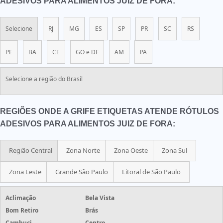
ADESIVOS PARA ALIMENTOS JUIZ DE FORA:
Selecione
RJ
MG
ES
SP
PR
SC
RS
PE
BA
CE
GO e DF
AM
PA
Selecione a região do Brasil
REGIÕES ONDE A GRIFE ETIQUETAS ATENDE RÓTULOS
ADESIVOS PARA ALIMENTOS JUIZ DE FORA:
Região Central
Zona Norte
Zona Oeste
Zona Sul
Zona Leste
Grande São Paulo
Litoral de São Paulo
Aclimação
Bela Vista
Bom Retiro
Brás
Cambuci
Centro