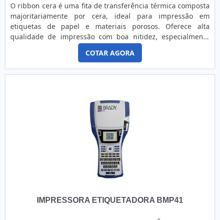
O ribbon cera é uma fita de transferência térmica composta
possível poupar gastos desnecessários.Existem diversos
majoritariamente por cera, ideal para impressão em
motivos para a Labelgraph Sistemas de Etiquetas ter se
etiquetas de papel e materiais porosos. Oferece alta
tornado destaque quando pensamos em uma empresa que
qualidade de impressão com boa nitidez, especialmente
entrega confiança e produtos de qualidade. Alguns desses
para textos e códigos de barras, sendo indicado para
motivos são: Preço justo; Profissionais com vasta
COTAR AGORA
aplicações onde a resistência à abrasão e a produtos
experiência na área de atuação; Atendimento
químicos é moderada. Sua formulação permite impressão
personalizado; Diversas opções de pagamento disponíveis;
rápida e eficiente, com baixo custo, sendo amplamente
Agilidade na entrega; Amplo estoque de produtos.A MAIOR
utilizado em ambientes de comércio, logística e indústria
REFERÊNCIA NO SEGMENT.Somente na Labelgraph
leve. Compatível com a maioria das impressoras térmicas, é
Sistemas de Etiquetas sempre tem a solução mais buscada
uma solução versátil e econômica para rotulagem em
na área de etiqueta poliimida. A instituição oferece opções
grande escala. Custo-benefício excelente Ideal para
como etiqueta de segurança e Kapton.É uma empresa
impressão econômica em grandes volumes. Impressão
altamente qualificada e comprometida com seus serviços,
nítida e clara Garantia de legibilidade para códigos de
conquistas adquiridas porque investiu em uma estrutura
barras e textos. Alta compatibilidade Funciona com diversas
que hoje conta com escritório de alta qualidade onde são
marcas e modelos de impressoras térmicas. Adequado para
realizadas as atividades e estrutura suficiente para atender
uso geral Perfeito para etiquetas de curta e média
todas as demandas.Tudo isso, somado à performance de
durabilidade.
uma equipe multidisciplinar de consultores associados e
profissionais qualificados, garante uma entrega de
IMPRESSORA ETIQUETADORA BMP41
excelência de ponta a ponta.