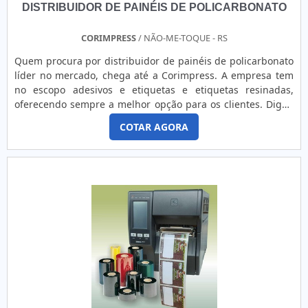
DISTRIBUIDOR DE PAINÉIS DE POLICARBONATO
CORIMPRESS
/ NÃO-ME-TOQUE - RS
Quem procura por distribuidor de painéis de policarbonato
líder no mercado, chega até a Corimpress. A empresa tem
no escopo adesivos e etiquetas e etiquetas resinadas,
oferecendo sempre a melhor opção para os clientes. Digno
de nota também, que foram investidos valores
COTAR AGORA
consideráveis em instalações de qualidade, aumentando a
eficiência da marca.A EMPRESA OFERECE DIVERSAS
VANTAGENSDiscorrendo ainda sobre fornecedor de painéis
de policarbonato, deve-se ter a exatidão em orçar com
empresas que prezam por produtos e serviços que tenham
elevada resistência e resistência térmica, pequenos
detalhes mas de grande valia para saber a procedência e
seriedade da empresa.Além disso, a empresa ainda oferece
soluções de impressão e adesivamento para o sucesso dos
produtos com responsabilidade com a marca, com o prazo
de entrega, qualidade, durabilidade e respeito ao meio
ambiente e produtos à pronta entrega. Com isso, os clientes
fazem parceria com uma empresa:Líder no