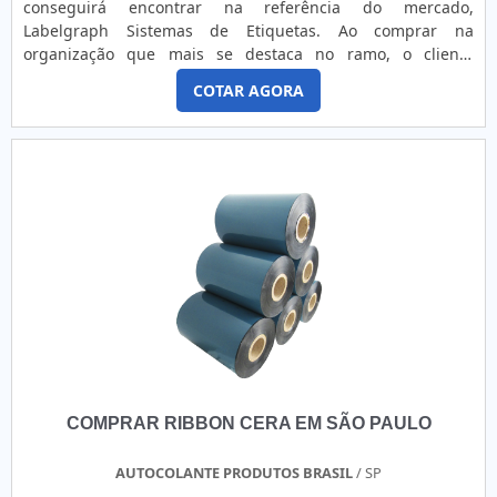
conseguirá encontrar na referência do mercado,
químicas;Indústrias de tecnologia.ONDE ENCONTRAR
Labelgraph Sistemas de Etiquetas. Ao comprar na
RIBBON DE RESINA DE QUALIDADEPara alcançar o melhor
organização que mais se destaca no ramo, o cliente
resultado é preciso ter atenção também ao fornecedor do
receberá um atendimento de excelência e terá a garantia
produto, para se certificar de que tudo é de ótima
COTAR AGORA
de adquirir produtos que solucionem qualquer
procedência e da garantia de qualidade. A Etiquetas Camp
demanda.MAIS INFORMAÇÕES RELEVANTES SOBRE
Label é uma fabricante que atua há 15 anos em todo o
ETIQUETA POLIIMIDAQuem quer achar etiqueta poliimida
Estado de São Paulo oferecendo máxima excelência em
em uma empresa que preza pela segurança, consegue
rótulos e etiquetas para indústrias e empresas do setor
encontrar o site da Labelgraph Sistemas de Etiquetas.
comercial. .
Disponibilizando para os clientes etiquetas para alta
temperatura e etiqueta couche adesiva, a companhia foca
no que gera os melhores resultados.Ainda tratando-se de
etiqueta poliimida, na essência da organização, a mesma
deve prezar pelos produtos e serviços com ótima qualidade
e proteção, detalhes que passam despercebidos em outras
companhias e podem gerar prejuízos futuros para os
clientes.É importante lembrar que o produto deve sempre
ser adquirido com companhias especializadas no
COMPRAR RIBBON CERA EM SÃO PAULO
segmento. Esse tipo de cuidado ajuda a garantir a
qualidade e durabilidade dos materiais, além de evitar
prejuízos com substituições frequentes de produtos que
AUTOCOLANTE PRODUTOS BRASIL
/ SP
não cumprem com suas funções adequadamente. Assim, é