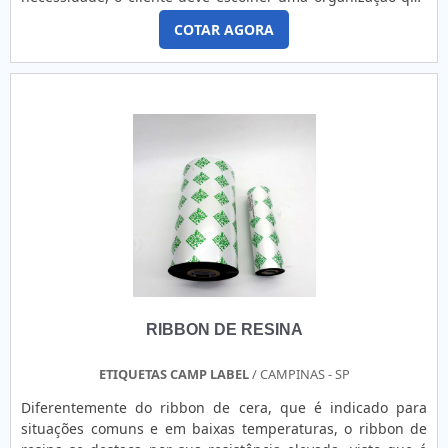
se destaque por um bom suporte pré-venda e tenha ampla
COTAR AGORA
experiência no ramo.Quando a busca é por etiqueta lacre
void, com os profissionais da Labelgraph Sistemas de
Etiquetas o cliente encontrará assertividade e
comprometimento com o resultado final.MAIS DETALHES
INTERESSANTES SOBRE ETIQUETA LACRE VOIDA Labelgraph
Sistemas de Etiquetas foca seus esforços em oferecer aos
clientes uma estrutura com escritório de alta qualidade
onde são realizadas as atividades e equipamentos de
última geração, tudo para oferecer etiqueta lacre void com
excelente custo-benefício.Há muitas maneiras eficientes de
uma companhia demonstrar competência, excelência e
destaque em sua área de atuação. A Labelgraph Sistemas
de Etiquetas se mostra referência por ter: Atendimento
personalizado; Preço justo; Agilidade na entrega; Amplo
RIBBON DE RESINA
estoque de produtos.Ainda com uma visão analítica sobre
etiqueta lacre void, é importante buscar uma empresa que
tenha produtos e serviços com ótima qualidade e precisão,
ETIQUETAS CAMP LABEL
/ CAMPINAS - SP
detalhes que passam despercebidos em outras companhias
Diferentemente do ribbon de cera, que é indicado para
e podem gerar prejuízos futuros para os clientes.É por
situações comuns e em baixas temperaturas, o ribbon de
estes motivos que a Labelgraph Sistemas de Etiquetas é