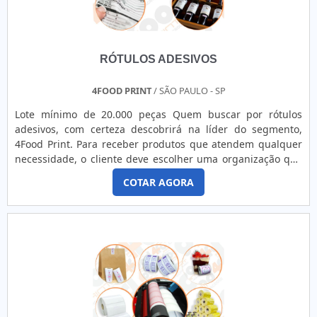
RÓTULOS ADESIVOS
4FOOD PRINT
/ SÃO PAULO - SP
Lote mínimo de 20.000 peças Quem buscar por rótulos
adesivos, com certeza descobrirá na líder do segmento,
4Food Print. Para receber produtos que atendem qualquer
necessidade, o cliente deve escolher uma organização que
se destaque por um bom suporte pré-venda e tenha ampla
COTAR AGORA
experiência no ramo.MAIS DETALHES INTERESSANTES
SOBRE RÓTULOS ADESIVOSQuem precisa de rótulos
adesivos em uma empresa comprometida com seus
serviços, consegue encont...