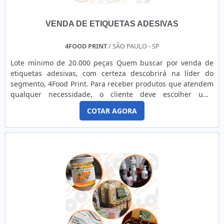
VENDA DE ETIQUETAS ADESIVAS
4FOOD PRINT
/ SÃO PAULO - SP
Lote mínimo de 20.000 peças Quem buscar por venda de
etiquetas adesivas, com certeza descobrirá na líder do
segmento, 4Food Print. Para receber produtos que atendem
qualquer necessidade, o cliente deve escolher uma
organização que se destaque por um bom suporte pré-
COTAR AGORA
venda e tenha ampla experiência no ramo.Quando a
temática é venda de etiquetas adesivas, com a melhor mão
de obra da 4Food Print o cliente obterá assertividade e
comprometime...