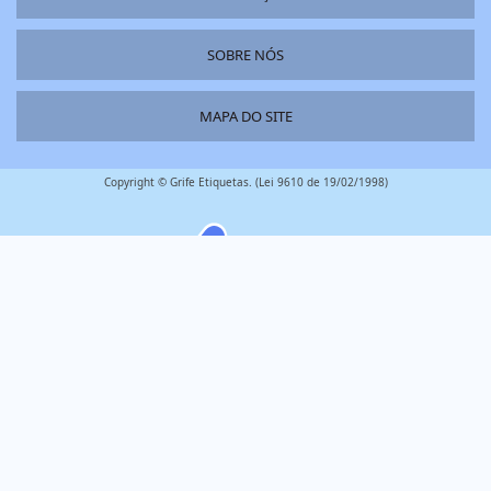
SOBRE NÓS
MAPA DO SITE
Copyright © Grife Etiquetas. (Lei 9610 de 19/02/1998)
é um parceiro
W3C