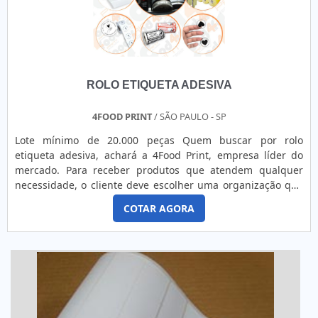
ROLO ETIQUETA ADESIVA
4FOOD PRINT
/ SÃO PAULO - SP
Lote mínimo de 20.000 peças Quem buscar por rolo
etiqueta adesiva, achará a 4Food Print, empresa líder do
mercado. Para receber produtos que atendem qualquer
necessidade, o cliente deve escolher uma organização que
se destaque por um bom suporte pré-venda e tenha ampla
COTAR AGORA
experiência no ramo.Quando a questão é rolo etiqueta
adesiva, na 4Food Print o cliente obterá proteção e
comprometimento com o resultado final.MAIS DETALHES
INTERESSANTES...