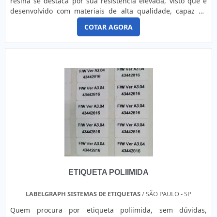
resina se destaca por sua resistência elevada, visto que é
uma empresa responsável quando se explora o segmento
desenvolvido com materiais de alta qualidade, capaz de
de identificação industrial. A empresa objetiva garantir a
resistir a lavagens e altas temperaturas. PRINCIPAIS
tecnologia e desenvolvimento no que gera resultado e
COTAR AGORA
APLICAÇÕES DO MODELO NA INDÚSTRIAO ribbon do tipo
qualidade para os clientes.A EMPRESA ESPECIALISTA DO
resina está presente principalmente nos suprimentos para
SEGMENTOApenas na Labelgraph Sistemas de Etiquetas as
impressora de termotransferência como nas etiquetas
melhores opções sempre estão à disposição quando se
utilizadas em equipamentos Zebra, Argox, Datamax, Elgin,
procura soluções para identificação industrial. É sempre a
entre outras. Além disso, o modelo permite impressões em
opção mais confiável, disponibilizando itens como etiquetas
poliéster, polietileno, BOPP, PVC e produção de etiquetas
para alta temperatura e etiqueta couche adesiva com ótima
plásticas auto adesivas. Devido a ampla gama de locais que
qualidade e excelente custo-benefício.Apresentando
podem adquirir o modelo, é importante que ele seja
produtos de alto padrão, a empresa conta com profissionais
produzido de forma personalizada, com cor, comprimento,
especializados e instalações modernas e em bom estado,
largura do rolo e diâmetro do tubete de acordo com o
conquistando então a confiança de todos.A Labelgraph
necessitado pelo cliente. Ademais, é possível escolher entre
Sistemas de Etiquetas é uma empresa que tem se
entintamento interno ou externo.Além de oferecer ótimo
destacado da concorrência por toda seriedade e qualidade,
custo, o ribbon feito de resina proporciona alto padrão de
o que garante a melhor experiência para parceiros novos e
qualidade de impressão, pois não borra e é altamente
antigos.
ETIQUETA POLIIMIDA
resistente à água e ao calor. Em adicional, esse tipo de
produto é ideal para aplicação em materiais sujeitos a
riscos, tração, atritos, reações químicas, umidade, rasgo e
LABELGRAPH SISTEMAS DE ETIQUETAS
/ SÃO PAULO - SP
intempéries. Por isso, é destinado
Quem procura por etiqueta poliimida, sem dúvidas,
para: Siderúrgicas;Laboratórios;Setor agrícola; Indústrias