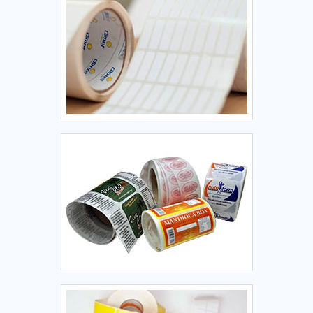
área de atuação. A Herrbaier se mostra referência por ter:
Atendimento personalizado; Amplo estoque de produtos;
Preço justo; Colaboradores eficientes.Ainda focando em
etiquetas personalizadas para imprimir, sempre deve-se
buscar uma empresa que tenha produtos e serviços com
ótima qualidade e proteção, detalhes primordiais que são
deixados de lado por muitas empresas que não focam na
fidelização do cliente.Isso tudo é a razão pela qual a
Herrbaier é uma empresa inovadora quando se trata do
segmento de rótulos e etiquetas adesivas. A empresa foca
sempre na qualidade final para fidelização do cliente com
parcerias duradouras.A MAIOR REFERÊNCIA NO
SEGMENTOSomente na Herrbaier é possível encontrar a
solução para quem busca rótulos e etiquetas adesivas. É
possível encontrar itens variados com tecnologia de ponta,
como lacre adesivo para embalagem e etiqueta para
congelados com ótima qualidade e excelente custo-
benefício.Se diferenciando dentro de seu segmento, a
empresa consegue também proporcionar um atendimento
cuidadoso e que busca a satisfação do cliente.A Herrbaier é
uma empresa que tem despontado no segmento pela
idoneidade em tudo que faz, o que fecha o ciclo de entrega