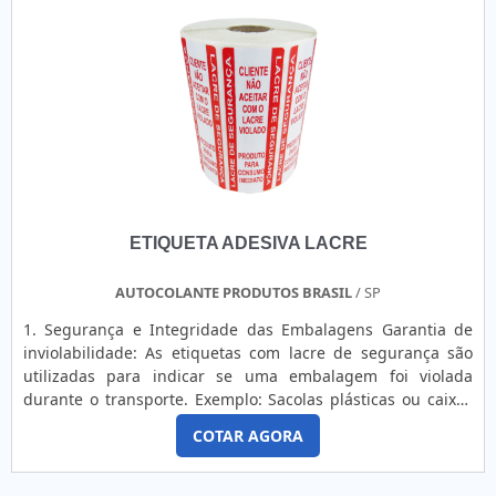
eficientes de demonstrar competência e excelência em sua
área de atuação. A FKX Etiquetas e Rótulos foca sua energia
em criar uma estrutura com: Escritório de alta qualidade
onde são realizadas as atividades; Presença em todo o
território nacional; Tecnologia de ponta. Tudo pensando em
rótulos de produtos alimentícios com assertividade. Sem
perder o foco em rótulo de produtos alimentícios, mais do
que visar apenas lucratividade, deve oferecer produtos e
serviços que tenham ótima qualidade e proteção, pontos
importantes que ficam de fora no planejamento de
ETIQUETA ADESIVA LACRE
empresas que visam apenas o lucro, deixando a desejar nos
outros fatores.É por esses e outros motivos que a FKX
Etiquetas e Rótulos é altamente qualificada quando
AUTOCOLANTE PRODUTOS BRASIL
/ SP
explanamos o segmento de etiquetas e rótulos adesivos. O
1. Segurança e Integridade das Embalagens Garantia de
objetivo é disponibilizar tudo que há de mais atual para
inviolabilidade: As etiquetas com lacre de segurança são
garantir a qualidade final para cada cliente. O quadro de
utilizadas para indicar se uma embalagem foi violada
colaboradores é formado por uma equipe treinada e
durante o transporte. Exemplo: Sacolas plásticas ou caixas
capacitada que terá o maior prazer em auxiliar com suas
de papelão usadas em entregas de alimentos, bebidas ou
dúvidas.PARTICULARIDADES SINGULARES DA
COTAR AGORA
produtos sensíveis. Prevenção de manipulação incorreta:
EMPRESASomente na FKX Etiquetas e Rótulos as melhores
Essenciais para evitar que pedidos sejam abertos ou
opções sempre estão à disposição quando se procura
adulterados antes de chegarem ao cliente final. 2. Delivery