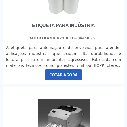
ETIQUETA PARA INDÚSTRIA
AUTOCOLANTE PRODUTOS BRASIL
/ SP
A etiqueta para automação é desenvolvida para atender
aplicações industriais que exigem alta durabilidade e
leitura precisa em ambientes agressivos. Fabricada com
materiais técnicos como poliéster, vinil ou BOPP, oferece
resistência superior à abrasão, produtos químicos, umidade
COTAR AGORA
e variações extremas de temperatura. Seu adesivo
permanente de alto desempenho garante aderência em
superfícies metálicas, plásticas ou pintadas, mesmo com
exposição constante a atrito e processos de limpeza
industrial. Compatível com impressão por transferência
térmica (ribbons resinados), permite personalização com
códigos de barras, QR codes, serial numbers, dados
técnicos e logotipos. Indicada para sistemas automatizados
de rastreabilidade, controle de produção, identificação de