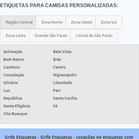
ETIQUETAS PARA CAMISAS PERSONALIZADAS:
Região Central
Zona Norte
Zona Oeste
Zona Sul
Zona Leste
Grande São Paulo
Litoral de São Paulo
Aclimação
Bela Vista
Bom Retiro
Brás
Cambuci
Centro
Consolação
Higienópolis
Glicério
Liberdade
Luz
Pari
República
Santa Cecília
Santa Efigênia
Sé
Vila Buarque
Grife Etiquetas - Grife Etiquetas - cotações de etiquetas com