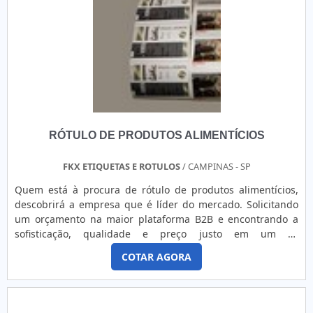
removível, atende demandas de durabilidade, praticidade e
estética para diversos segmentos. Formato padronizado
Facilita a aplicação e a padronização visual em embalagens
e produtos. Alta resistência Suporta condições adversas
como umidade e abrasão, garantindo durabilidade.
Personalização detalhada Permite impressão com alta
definição para melhor comunicação e identificação.
Aplicação prática Adesivo eficiente que assegura fixação
segura e fácil manuseio.
RÓTULO DE PRODUTOS ALIMENTÍCIOS
FKX ETIQUETAS E ROTULOS
/ CAMPINAS - SP
Quem está à procura de rótulo de produtos alimentícios,
descobrirá a empresa que é líder do mercado. Solicitando
um orçamento na maior plataforma B2B e encontrando a
sofisticação, qualidade e preço justo em um só
lugar.Quando a questão é rótulos de produtos alimentícios,
COTAR AGORA
com os profissionais especializados da FKX Etiquetas e
Rótulos poderá encontrar precisão com rótulos e etiquetas
adequados para cada situação.UM POUCO MAIS SOBRE
RÓTULO DE PRODUTOS ALIMENTÍCIOSHá muitas maneiras