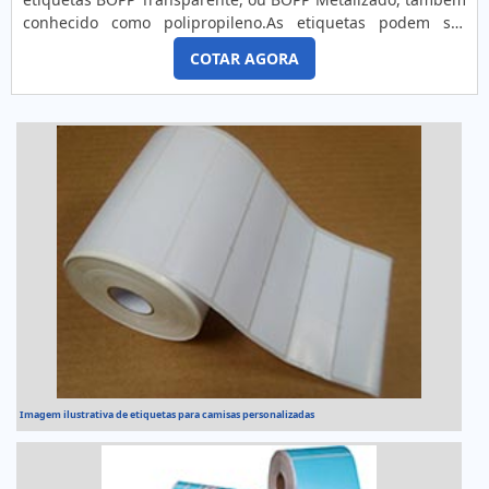
conhecido como polipropileno.As etiquetas podem ser
confeccionadas de acordo com as preferências e
COTAR AGORA
necessidades do cliente, podendo ter tamanho, cor, e layout
diferenciado de acordo com a aplicação.Utilização do
produtoEsse modelo de etiqueta é destinado para
identificação de modelos e números de séries. Também é
usado em instruções de segurança e informações variáveis
em embalagens e recipientes de bens duráveis e produtos
químicos industriais que exijam alto desempenho para
durar toda a vida útil do produto.Aplicações das etiquetas
personalizadas boppComo exemplo, este tipo de auto-
adesivo acompanha: Equipamentos; Componentes
eletrônicos; Peças de automóveis; Industrias químicas;
Hospitalares; Cosméticos; Indústrias de extintores;
Indústrias de alimentos.Solicite agora mesmo uma cotação
gratuita!
Imagem ilustrativa de etiquetas para camisas personalizadas