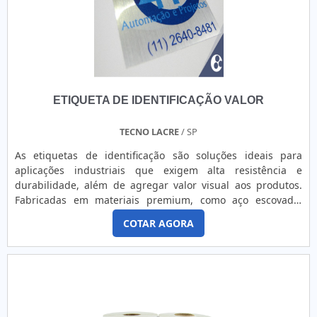
graças ao fato que a marca oferece uma excelente relação
custo-benefício, funcionando normalmente por
transferência térmica ou térmica direta. Sempre legíveis, as
impressoras da Zebra pode se adequar a diferentes
demandas de trabalho, tais como para a impressão
de: Lotes; Textos; Gráficos; Código de barras; Entre
ETIQUETA DE IDENTIFICAÇÃO VALOR
outros. Por último, mas não menos importante, a aquisição
ou locação dos equipamentos da marca devem ser feitas
apenas em empresas de credibilidade no setor. Para
TECNO LACRE
/ SP
garantir isso, é ideal que o cliente opte por fornecedoras
As etiquetas de identificação são soluções ideais para
que ofereçam um excelente serviço de suporte para cada
aplicações industriais que exigem alta resistência e
situação e prestem informações que auxiliem na melhor
durabilidade, além de agregar valor visual aos produtos.
escolha. EMPRESA QUE FORNECE IMPRESSORA DE
Fabricadas em materiais premium, como aço escovado,
ETIQUETAS ZEBRAA Etiquetas Camp Label presta serviços
BOPP, poliéster (nas versões branca e prata), policarbonato
com foco no melhor atendimento ao cliente com tradição,
COTAR AGORA
(cristal e texturizado) e vinil (branco, colorido, fosco e
competência e preço justo. Além disso, a empresa oferece
transparente), elas oferecem excelente aderência em
soluções em etiquetas adesivas e rótulos para indústria,
diversas superfícies. Totalmente personalizáveis, as
comércio e área médica. Solicite um orçamento, por e-mail
etiquetas podem incorporar QR codes, códigos de barras,
ou telefone, e saiba mais informações!.
numeração sequencial, logotipos e outros elementos
específicos, atendendo perfeitamente às necessidades do