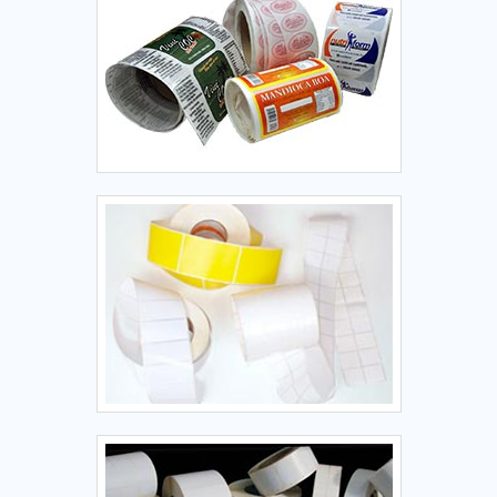
itens hospitalares não sejam adulterados. Mensagem
comum: “Produto lacrado.” Garante a integridade dos itens,
especialmente em entregas de farmácias ou e-commerces
de saúde. 6. E-commerce e Logística Caixas de transporte:
Aplicação em caixas de papelão para proteger produtos
(roupas, eletrônicos, acessórios) enviados por lojas online.
Exemplo: Etiquetas com lacre destacável para mostrar se a
caixa foi aberta. Rastreamento de pedidos: Etiquetas
contendo QR Codes ou códigos de rastreio que clientes
podem escanear para acessar informações do envio. 7.
Lacres Informativos e Educativos Selos de segurança
informativos: As empresas utilizam etiquetas para reforçar
cuidados de transporte ou manuseio. Exemplo: “Frágil –
Manusear com cuidado” ou “Este produto foi devidamente
lacrado para sua segurança”. 8. Prevenção de fraudes e
pirataria Produtos de valor agregado: Garantia contra
falsificação ou substituição de itens, comum em produtos
premium, como vinhos, perfumes ou eletrônicos.