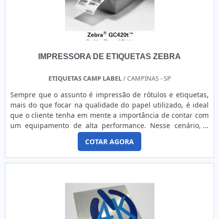
ativos e manutenção preventiva, é um componente
essencial para eficiência e segurança em processos de
automação industrial. Alta durabilidade Suporta ambientes
industriais severos com temperatura, atrito e produtos
químicos. Leitura eficiente Ideal para dados variáveis,
IMPRESSORA DE ETIQUETAS ZEBRA
códigos de barras e QR codes usados em sistemas
automatizados. Aderência segura Fixa firmemente em
superfícies lisas, rugosas ou expostas a movimentação
ETIQUETAS CAMP LABEL
/ CAMPINAS - SP
constante. Conformidade técnica Atende exigências de
Sempre que o assunto é impressão de rótulos e etiquetas,
rastreabilidade e controle em linhas de produção
mais do que focar na qualidade do papel utilizado, é ideal
industriais.
que o cliente tenha em mente a importância de contar com
um equipamento de alta performance. Nesse cenário, a
impressora de etiquetas Zebra se destaca como uma das
COTAR AGORA
melhores soluções do mercado. AS PRINCIPAIS
INFORMAÇÕES IMPRESSASMuito versáteis, as impressoras
de etiquetas são fundamentais tanto para o setor industrial
quanto comercial. Isso porque o equipamento auxilia no
processo de identificação dos produtos, facilitando tanto a
venda quanto a logística. Já quando se trata da marca
Zebra, é essencial ressaltar a agilidade, qualidade e
economia que é gerada. Tais características só são possíveis