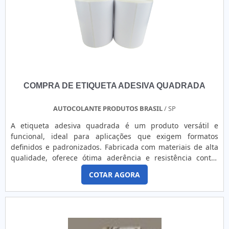
cliente. Ao combinar funcionalidade e estética, essas
etiquetas não apenas garantem a integridade da
identificação, mas também conferem um toque de
sofisticação e valor agregado, elevando a percepção do
produto e fortalecendo a marca.
COMPRA DE ETIQUETA ADESIVA QUADRADA
AUTOCOLANTE PRODUTOS BRASIL
/ SP
A etiqueta adesiva quadrada é um produto versátil e
funcional, ideal para aplicações que exigem formatos
definidos e padronizados. Fabricada com materiais de alta
qualidade, oferece ótima aderência e resistência contra
umidade, abrasão e variações de temperatura. Pode ser
COTAR AGORA
impressa com alta resolução em diversas tecnologias como
digital, térmica, laser ou solvente, possibilitando
personalização com textos, imagens e códigos de barras
para facilitar a rastreabilidade e controle. Disponível em
papel ou filme sintético, com adesivo permanente ou