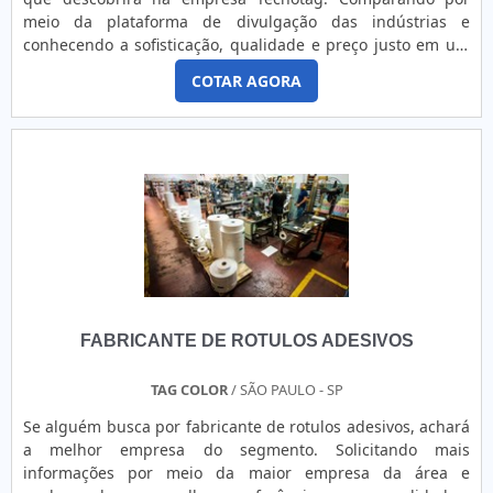
meio da plataforma de divulgação das indústrias e
conhecendo a sofisticação, qualidade e preço justo em um
só lugar.Quando o assunto é fabricante de rótulos
COTAR AGORA
industriais, com a Tecnotag alcançará excelente custo-
benefício com produtos personalizados para os mais
distintos segmentos no mercado.MAIS DETALHES SOBRE
FABRICANTE DE RÓ...
FABRICANTE DE ROTULOS ADESIVOS
TAG COLOR
/ SÃO PAULO - SP
Se alguém busca por fabricante de rotulos adesivos, achará
a melhor empresa do segmento. Solicitando mais
informações por meio da maior empresa da área e