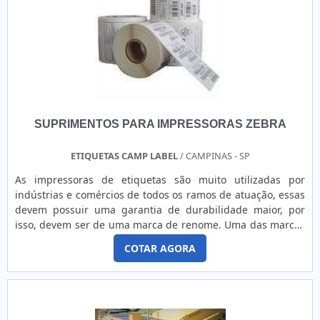
SUPRIMENTOS PARA IMPRESSORAS ZEBRA
ETIQUETAS CAMP LABEL
/ CAMPINAS - SP
As impressoras de etiquetas são muito utilizadas por
indústrias e comércios de todos os ramos de atuação, essas
devem possuir uma garantia de durabilidade maior, por
isso, devem ser de uma marca de renome. Uma das marcas
mais conhecidas para a impressão de etiquetas é a Zebra,
COTAR AGORA
que possui um padrão internacional. Quando é feita a
utilização da máquina de impressão dessa marca, é
necessário contar com um fornecedor de suprimentos para
impressoras Zebra que possua as melhores soluções em
estoque e ainda ofereça a personalização das mesmas.O