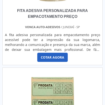
FITA ADESIVA PERSONALIZADA PARA
EMPACOTAMENTO PREÇO
VONCA AUTO-ADESIVOS
/ JUNDIAÍ - SP
A fita adesiva personalizada para empacotamento preço
acessível pode ter a impressão da sua logomarca,
melhorando a comunicação e presença da sua marca, além
de deixar sua embalagem mais profissional. De fácil
manuseio, a fita pode ser cortada em diversas larguras e
COTAR AGORA
disponível em diferentes metragens. Para melhor
aproveitamento, pode ser aplicada utilizando um aplicador
de fita adesiva.O MATERIAL APRESENTA DIVERSOS
BENEFÍCIOSA fita adesiva personalizada para
empacotamento pode ser encontrada nas.