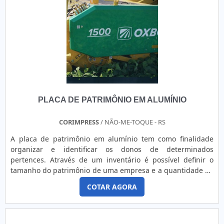
PRODUTO OFERECE DIVERSAS VANTAGENSOs suprimentos
afetam diretamente o desempenho da ferramenta por
agregarem valor ao produto final. Esses são indispensáveis
para o funcionamento da impressora, por isso devem vir de
uma empresa qualificada, que forneça os produtos de
acordo com as mais rígidas normas e com um preço
justo.Quando os suprimentos são produzidos por uma
empresa de qualidade, eles devem ser previamente
testados, o que garante que a impressão terá a
PLACA DE PATRIMÔNIO EM ALUMÍNIO
durabilidade mínima exigida por lei e que esses gerarão
uma maior eficiência operacional. Além disso, existem
diversos modelos, os mais utilizados são:Etiquetas para
CORIMPRESS
/ NÃO-ME-TOQUE - RS
código de barras;Etiquetas em RFID;Fitas;Papel de
A placa de patrimônio em alumínio tem como finalidade
recibo;Ribbon;Etiqueta em papel couchê;Transtérmico.A
organizar e identificar os donos de determinados
MELHOR EMPRESA DE SUPRIMENTOS PARA IMPRESSORAS
pertences. Através de um inventário é possível definir o
ZEBRAPara alcançar o melhor resultado é preciso ter
tamanho do patrimônio de uma empresa e a quantidade de
atenção também ao fornecedor do produto, para se
produtos e peças que existem com aquela marca no
certificar de que tudo é de ótima procedência e da garantia
COTAR AGORA
mercado atual.O PRODUTO OFERECE MÁXIMA
de qualidade. A Etiquetas Camp Label é uma fabricante que
SEGURANÇAAlém disso, o produto serve, também, para
atua há 15 anos em todo o Estado de São Paulo oferecendo
descobrir qualquer caso de extravio e pirataria utilizando o
máxima excelência em rótulos e etiquetas para indústrias e
equipamento, podendo ser fixado tanto na parte interna