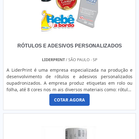
RÓTULOS E ADESIVOS PERSONALIZADOS
LIDERPRINT
/ SÃO PAULO - SP
A LiderPrint é uma empresa especializada na produção e
desenvolvimento de rótulos e adesivos personalizados
oupadronizados. A empresa produz etiquetas em rolo ou
folha, até 8 cores nos m ais diversos materiais como: rótulos
e adesivos personalizados, Couchê , Branco Fosco, BOPP
COTAR AGORA
branco, Transparente e Metalizado, Vinil branco e
transparente, polietileno, PVC, entre outros. Com cortes
retos ou especiais de acordo com a vontade do cliente. A
Lider....