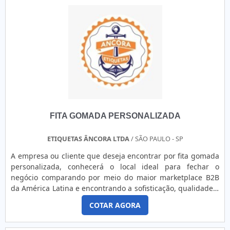
empresas do setor comercial. .
quanto externa de qualquer ambiente.Normalmente, o
produto garante uma impressão de alta resolução, e é
fabricado em alumínio anodizado, oferecendo alta
resistência com aplicação de resina sobre a impressão,
sendo resistente a fatores
como:Álcool;Intempéries;Temperaturas até 120ºC;Etc.Seu
processo exclusivo permite a impressão de todos os
padrões de código de barras, de logotipos, caracteres
gráficos e dados fixos e variáveis. E é extremamente
utilizado em escolas, faculdades, construção Civil, hospitais,
FITA GOMADA PERSONALIZADA
prefeituras, etc.A Corimpress dispões de um espaço físico
de 1.000m² e atua principalmente junto ao ramo industrial,
fornecendo adesivos industriais, resinados, painéis de
ETIQUETAS ÂNCORA LTDA
/ SÃO PAULO - SP
policarbonato, plaquetas de identificação patrimonial de
A empresa ou cliente que deseja encontrar por fita gomada
alumínio, adesivos de segurança, envelopamento,
personalizada, conhecerá o local ideal para fechar o
sinalização corporativa, rotulagem e muito soluções que
negócio comparando por meio do maior marketplace B2B
atendem, também, as necessidades de personalização de
da América Latina e encontrando a sofisticação, qualidade e
ambientes corporativos nos segmentos comercial,
preço justo em um só lugar.Quando o tema é fita gomada
gastronômico, hospitalar, de serviços e eventos.EMPRESA DE
COTAR AGORA
personalizada, com a Etiquetas Âncora poderá encontrar
Placa de patrimônio em alumínioCom know-how adquirido
excelente custo-benefício com satisfação das necessidades
em mais de 30 anos de experiência, investindo em produtos