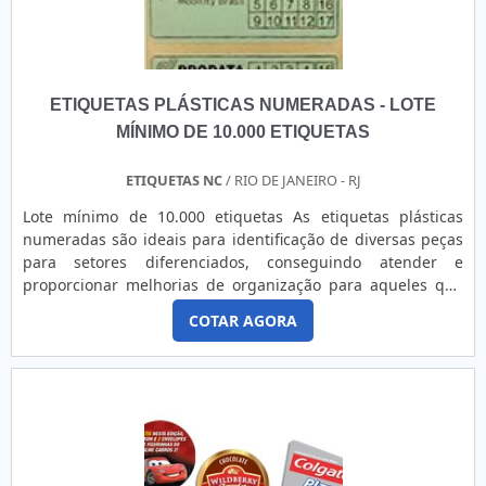
ETIQUETAS PLÁSTICAS NUMERADAS - LOTE
MÍNIMO DE 10.000 ETIQUETAS
ETIQUETAS NC
/ RIO DE JANEIRO - RJ
Lote mínimo de 10.000 etiquetas As etiquetas plásticas
numeradas são ideais para identificação de diversas peças
para setores diferenciados, conseguindo atender e
proporcionar melhorias de organização para aqueles que
as obtém. A confecção deste tipo de etiquetas podem ser
COTAR AGORA
com materiais como: - Papel couchê auto-adesivo, -
Termotransferência, - Termosensível, - Fluorescente - BOPP,
- Poliéster, - E similares. Este tipo de eti....