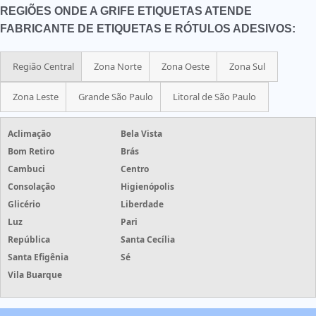
REGIÕES ONDE A GRIFE ETIQUETAS ATENDE
FABRICANTE DE ETIQUETAS E RÓTULOS ADESIVOS:
Região Central
Zona Norte
Zona Oeste
Zona Sul
Zona Leste
Grande São Paulo
Litoral de São Paulo
Aclimação
Bela Vista
Bom Retiro
Brás
Cambuci
Centro
Consolação
Higienópolis
Glicério
Liberdade
Luz
Pari
República
Santa Cecília
Santa Efigênia
Sé
Vila Buarque