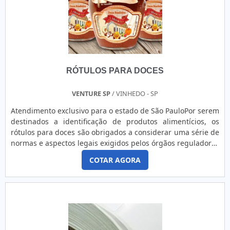
RÓTULOS PARA DOCES
VENTURE SP
/ VINHEDO - SP
Atendimento exclusivo para o estado de São PauloPor serem
destinados a identificação de produtos alimentícios, os
rótulos para doces são obrigados a considerar uma série de
normas e aspectos legais exigidos pelos órgãos reguladores
na sua composição. Não obstante esta característica os
COTAR AGORA
rótulos de doces também podem agregar valor ao produto
como fazem os rótulos de outros
segmentos.CARACTERÍSTICAS IMPORTANTES DOS RÓTULOS
DE DOCESNo processo de implantação ou manutenção dos
rótulos de doces, a ele.