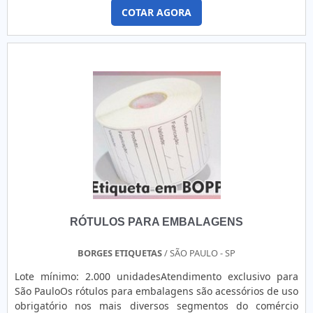
metálica do veículo não sofrendo qualquer interferência
COTAR AGORA
com relação a pedestres, além de detectar a presença real
do veículo diante de um leitor de cartões. Vantagens do
equipamento Protege o veículo quando este está sobr....
RÓTULOS PARA EMBALAGENS
BORGES ETIQUETAS
/ SÃO PAULO - SP
Lote mínimo: 2.000 unidadesAtendimento exclusivo para
São PauloOs rótulos para embalagens são acessórios de uso
obrigatório nos mais diversos segmentos do comércio