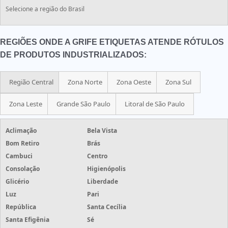
Selecione a região do Brasil
REGIÕES ONDE A GRIFE ETIQUETAS ATENDE RÓTULOS
DE PRODUTOS INDUSTRIALIZADOS:
Região Central
Zona Norte
Zona Oeste
Zona Sul
Zona Leste
Grande São Paulo
Litoral de São Paulo
Aclimação
Bela Vista
Bom Retiro
Brás
Cambuci
Centro
Consolação
Higienópolis
Glicério
Liberdade
Luz
Pari
República
Santa Cecília
Santa Efigênia
Sé