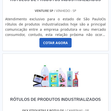
VENTURE SP
/ VINHEDO - SP
Atendimento exclusivo para o estado de São PauloOs
rótulos de produtos industrializados hoje são a principal
comunicação entre a empresa produtora e seu mercado
consumidor, contudo, esta relação próxima não ocorre
apenas por interesse da Industria, mas, por exigência dos
COTAR AGORA
órgãos reguladores, suas normas e diretrizes.DETALHES
IMPORTANTES SOBRE OS RÓTULOS Data de validade, lote e
informações deste gênero já foram diferenciais nos rótulo
de...
RÓTULOS DE PRODUTOS INDUSTRIALIZADOS
FKX ETIQUETAS E ROTULOS
/ CAMPINAS - SP