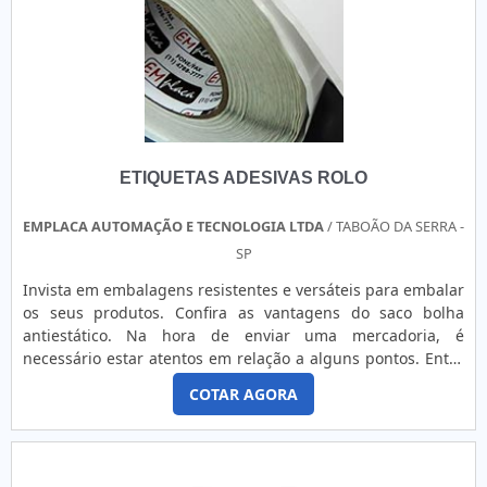
ETIQUETAS ADESIVAS ROLO
EMPLACA AUTOMAÇÃO E TECNOLOGIA LTDA
/ TABOÃO DA SERRA -
SP
Invista em embalagens resistentes e versáteis para embalar
os seus produtos. Confira as vantagens do saco bolha
antiestático. Na hora de enviar uma mercadoria, é
necessário estar atentos em relação a alguns pontos. Entre
eles, está a questão da embalagem. A embalagem utilizada
COTAR AGORA
para o envio de produtos deve contar com qualidade,
resistência e oferecer segurança para o que está sendo
transportado. Por isso, uma ótima opção é o saco bolha
antiestát....