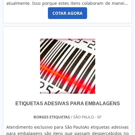
atualmente. Isso porque estes itens colaboram de maneira
ampla tanto com os consumidores quanto com as
COTAR AGORA
empresas, garantindo informações totalmente necessárias
que colaboram com a escolha de compra ou não. Vantagens
no uso de rótulos para embalagens No entanto, é cada vez
mais comum que estes rótulos também sejam utilizados
para ajudar as equipes de marketing e publicidade nas
suas estratégias. Entre elas: Conquista de clientes: um
rótulo adesivo totalmente inovador e bem desenvolvido
colabora diretamente chamando a atenção dos clientes no
momento da compra, desta forma, as chances de que este
possível consumidor realize a compra é extremamente
grande; Reconhecimento de marca: Um logo que se
encontra impresso o logo da marca, assim como qualquer
outra característica daquela empresa, colabora diretamente
com a propagação e reconhecimento de marca de forma
ETIQUETAS ADESIVAS PARA EMBALAGENS
natural. Isso faz com que os clientes tenham certa
fidelização àquela marca; Proporciona as informações
principais das embalagens e produtos. Etiquetas e rótulos
BORGES ETIQUETAS
/ SÃO PAULO - SP
de alta qualidadeSó a Borges Etiquetas está desde 2002
Atendimento exclusivo para São PauloAs etiquetas adesivas
oferecendo sempre os mais qualificados produtos aos seus
para embalagens são itens que passam despercebidos no