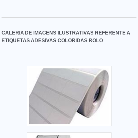
polietileno e acetato transparente, em diversas medidas,
cores e modelos - podendo, até, ser personalizado de
acordo com a necessidade do cliente. Por conta disso, é um
item extremamente necessário na indústria
de:Alimentos;Cosméticos;Medicamentos;Etc.Ou seja, estes
GALERIA DE IMAGENS ILUSTRATIVAS REFERENTE A
itens estão presentes em aplicações variadas, úteis para
ETIQUETAS ADESIVAS COLORIDAS ROLO
empresas e indústrias de variados segmentos. No entanto,
para isso, a etiqueta lacre de segurança por vezes é
desenvolvida de forma personalizada, isto é, adequada a
cada tipo de produto.A Corimpress dispões de um espaço
físico de 1.000m² e atua principalmente junto ao ramo
industrial, fornecendo adesivos industriais, resinados,
painéis de policarbonato, plaquetas de identificação
patrimonial de alumínio, adesivos de segurança,
envelopamento, sinalização corporativa, rotulagem e muito
soluções que atendem, também, as necessidades de
personalização de ambientes corporativos nos segmentos
comercial, gastronômico, hospitalar, de serviços e eventos.a
melhor Empresa de etiquetas de segurançaCom know-how
adquirido em mais de 30 anos de experiência, investindo
em produtos e serviços que atendem as expectativas dos