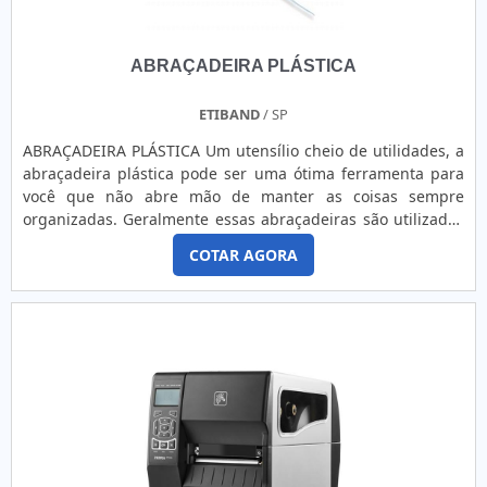
ABRAÇADEIRA PLÁSTICA
ETIBAND
/ SP
ABRAÇADEIRA PLÁSTICA Um utensílio cheio de utilidades, a
abraçadeira plástica pode ser uma ótima ferramenta para
você que não abre mão de manter as coisas sempre
organizadas. Geralmente essas abraçadeiras são utilizadas
como lacres, vendidas em diversos tamanhos e podem ser
COTAR AGORA
muito úteis no auxílio para manter a organização, em
pequenos reparos e muitos outros usos surpreendentes.
UTILIDADES DA ABRAÇADEIRA PLÁSTICA No comércio, elas
funcionam como um tipo de fita amplamente empregada
para a fixação de banners ou para organizar cabos e fios.
De modo mais simplificado, a abraçadeira plástica é
extremamente útil para: Amarração; Fixação; Amarração de
equipamentos; Reforço de vedação; Lacre; Proteção de
materiais; Deter ladrões; Organização de produtos;
Organização de cabos; Manter a decoração de uma festa no