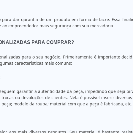
o para dar garantia de um produto em forma de lacre. Essa final
ce ao empreendedor mais segurança com sua mercadoria.
RSONALIZADAS PARA COMPRAR?
sonalizadas para o seu negócio. Primeiramente é importante decid
algumas características mais comuns:
S
eguem garantir a autenticidade da peça, impedindo que seja pir
 trocas ou devoluções de clientes. Nela é possível inserir diverso
eça; modelo da roupa; material com que a peça é fabricada, etc.
lor aos mais diversos produtos. Seu material é bastante resist