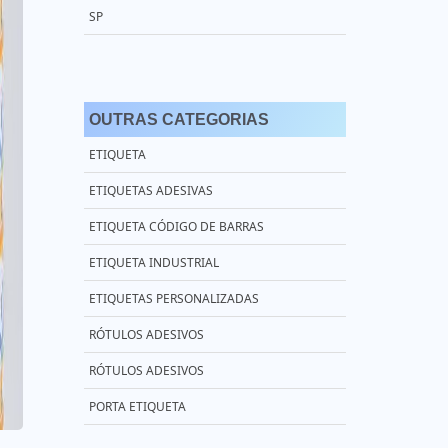
SP
PREÇO ETIQUETAS RIBBON RESINA
RIBBON 110X450 CERA
OUTRAS CATEGORIAS
RIBBON 110X74
ETIQUETA
RIBBON CERA 110X450
ETIQUETAS ADESIVAS
RIBBON CERA 110X74 ZEBRA
ETIQUETA CÓDIGO DE BARRAS
RIBBON DE CERA PARA IMPRESSORA ZEBRA
ETIQUETA INDUSTRIAL
RIBBON ETIQUETA ZEBRA
ETIQUETAS PERSONALIZADAS
RIBBON GC420T
RÓTULOS ADESIVOS
RIBBON MISTO 110X74
RÓTULOS ADESIVOS
RIBBON PARA DATADOR
PORTA ETIQUETA
RIBBON PARA ETIQUETAS DE POLIÉSTER