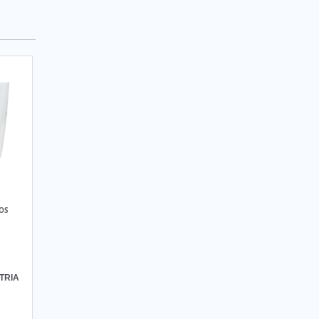
ETIQUETA LACRE INVIOLÁVEL
ETIQUETA METÁLICA
ETIQUETA MULTINÍVEL
ETIQUETA PADRÃO ANATEL
ETIQUETA PARA CAIXAS; CONTÊINERES E
PALETES
ETIQUETA PARA COLUNA
ETIQUETA PARA CONTROLE DE ESTOQUE
ETIQUETA PARA EMBALAGENS DE
OS
ALIMENTO
ETIQUETA PARA EMBALAGENS DE
ALIMENTOS
TRIA
ETIQUETA PARA ENDEREÇAMENTO DE PISO
ETIQUETA PARA ESTANTES