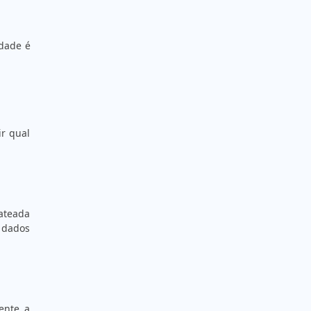
EMPRESA FABRICANTE DE ETIQUETAS
EMPRESAS DE ETIQUETAS
idade é
ETIQUETA ANTIFURTO
ETIQUETA BOPP
ETIQUETA BOPP FOSCO
ETIQUETA BOPP TRANSPARENTE
ir qual
ETIQUETA BRANCA
ETIQUETA CASCA DE OVO
ETIQUETA CASCA DE OVO
ateada
s dados
ETIQUETA CASCA DE OVO SP
ETIQUETA COM LOGOMARCA
ETIQUETA COUCHE
ETIQUETA COUCHE
ente a