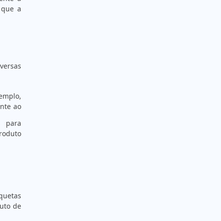
 que a
ETIQUETA COUCHÊ
ETIQUETA COUCHÉ BRANCA
ETIQUETA COUCHÉ BRANCA
iversas
ETIQUETA COUCHÉ TÉRMICA
ETIQUETA DE ALUMÍNIO
xemplo,
ETIQUETA DE COMPOSIÇÃO
nte ao
ETIQUETA DE COMPOSIÇÃO TÊXTIL
s para
roduto
ETIQUETA DE ENDEREÇAMENTO PARA
LEITURA A LONGA DISTÂNCIA
ETIQUETA DE PATRIMÔNIO OU ATIVO FIXO
ETIQUETA LACRE CASCA DE OVO
iquetas
ETIQUETA LACRE INVIOLÁVEL
uto de