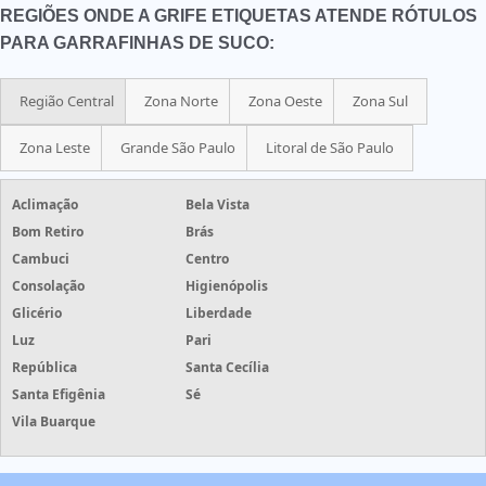
REGIÕES ONDE A GRIFE ETIQUETAS ATENDE RÓTULOS
PARA GARRAFINHAS DE SUCO:
Região Central
Zona Norte
Zona Oeste
Zona Sul
Zona Leste
Grande São Paulo
Litoral de São Paulo
Aclimação
Bela Vista
Bom Retiro
Brás
Cambuci
Centro
Consolação
Higienópolis
Glicério
Liberdade
Luz
Pari
República
Santa Cecília
Santa Efigênia
Sé
Vila Buarque