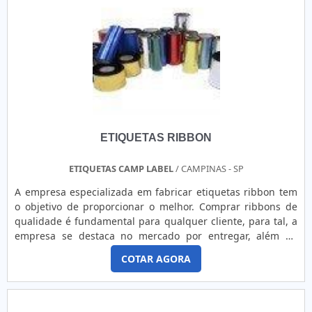
momento do dia, com praticidade e eficiência. Com relação
ao preço do equipamento, é essencial ressaltar que ele
varia de acordo com muitos fatores, principalmente do
fabricante.Produzida com materiais resistentes, a
durabilidade do equipamento tende a ser mais longa,
desde que adquirida em fornecedores. Por isso, mais do
que analisar o valor que será gasto no equipamento, é
fundamental observar se o custo-benefício é excelente. No
geral, é importante que a máquina assegure impressões:
ETIQUETAS RIBBON
Rápidas; Precisas; Sem manchas; Personalizadas. Além de
comercializar impressoras para etiquetas, fornecedores
especializados e comprometidos a garantir alta qualidade
ETIQUETAS CAMP LABEL
/ CAMPINAS - SP
também oferecem serviços de manutenção. Assim, é
A empresa especializada em fabricar etiquetas ribbon tem
possível automatizar e otimizar processo de identificação de
o objetivo de proporcionar o melhor. Comprar ribbons de
lotes, validades e descrições dos produtos por um valor
qualidade é fundamental para qualquer cliente, para tal, a
mínimo. IMPRESSORA PARA ETIQUETAS PREÇO JUSTO E
empresa se destaca no mercado por entregar, além de
ACESSÍVELA Etiquetas Camp Label é uma fabricante de
produtos de alta qualidade, atendimento diferenciado
etiquetas e de impressoras que também realiza
COTAR AGORA
conforme a necessidade do cliente. Graças à vasta
manutenções nos equipamentos Zebra e Argox. Atende
experiência de mercado, a empresa costuma atender
clientes de todo o estado de São Paulo com excelência e
nichos específicos, como:Setor de cosméticos;Indústrias de
responsabilidade. A empresa está há 15 anos no mercado
metalurgia;Indústrias químicas e farmacêuticas;Indústria