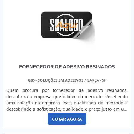
de etiquetas e rótulos, atuando com agilidade e eficiência.
têxtil;Setor automotivo;E empresas do segmento de
plásticos.MAIS INFORMAÇÕES RELEVANTES SOBRE O
PRODUTOUm dos principais diferenciais da empresa de
ribbon, é a fabricação de rótulos personalizados em
materiais, como couché e bopp. São rótulos em que as
imagens, informações e o marketing da marca são
totalmente personalizáveis. Além disso, o produto tem o
melhor custo-benefício, produto da mais alta qualidade,
entre outras vantagens.Fundamentais para a identificação
de produtos e operações logísticas em geral, as etiquetas
FORNECEDOR DE ADESIVO RESINADOS
devem ser sempre precisas e sem manchas, principalmente
quando se trata de códigos de barras. Por isso, é de suma
importância definir o tipo de ribbon mais adequado para a
GID - SOLUÇÕES EM ADESIVOS
/ GARÇA - SP
aplicação desejadaONDE ENCONTRAR ETIQUETAS RIBBON
Quem procura por fornecedor de adesivo resinados,
DE ALTA QUALIDADEPara alcançar o melhor resultado é
descobrirá a empresa que é líder do mercado. Recebendo
preciso ter atenção também ao fornecedor do produto, para
uma cotação na empresa mais qualificada do mercado e
se certificar de que tudo é de ótima procedência e da
descobrindo a sofisticação, qualidade e preço justo em um
garantia de qualidade. A Etiquetas Camp Label é uma
só lugar.OUTRAS INFORMAÇÕES SOBRE FORNECEDOR DE
fabricante que atua há 15 anos em todo o Estado de São
COTAR AGORA
ADESIVO RESINADOSQuem pesquisa na internet por
Paulo oferecendo máxima excelência em rótulos e etiquetas
fornecedor de adesivo resinados em uma empresa
para indústrias e empresas do setor comercial. .