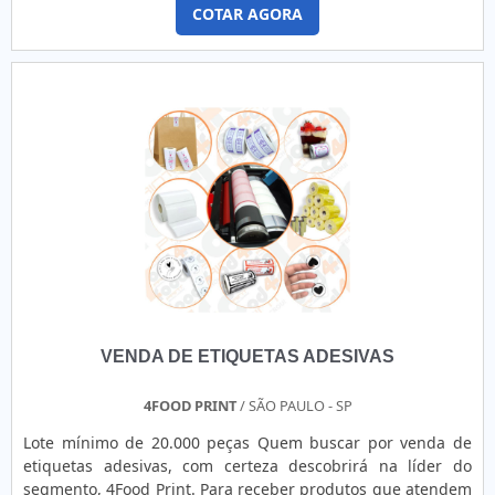
lugar.Quando o desejo é por rótulos para garrafinhas, com a
COTAR AGORA
equipe da FKX Etiquetas e Rótulos conseguirá excelente
custo-benefício com comprometimento com os resultados
dos clientes.MAIS SOBRE RÓTULOS PARA GARRAFINHAS DE
SUCOH...
VENDA DE ETIQUETAS ADESIVAS
4FOOD PRINT
/ SÃO PAULO - SP
Lote mínimo de 20.000 peças Quem buscar por venda de
etiquetas adesivas, com certeza descobrirá na líder do
segmento, 4Food Print. Para receber produtos que atendem