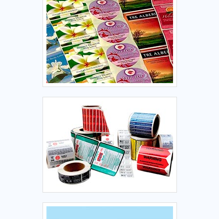
gastronômico, hospitalar, de serviços e eventos.empresa de
Adesivo resinado personalizadoCom know-how adquirido
em mais de 30 anos de experiência, investindo em produtos
e serviços que atendem as expectativas dos clientes,
atuando com fornecedores que prezam pela qualidade e
excelência em seus produtos e atentos às novas
tecnologias, a Corimpress é reconhecida pela excelente
qualidade de seus produtos, pela tecnologia de última
geração empregada e pela agilidade e confiabilidade
assegurada pelos seus processos produtivos. Solicite já um
orçamento!.