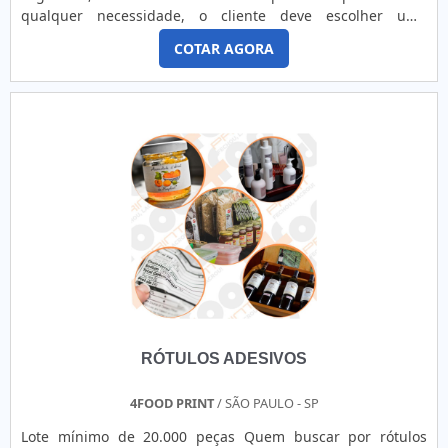
qualquer necessidade, o cliente deve escolher uma
organização que se destaque por um bom suporte pré-
COTAR AGORA
venda e tenha ampla experiência no ramo.Quando a
temática é venda de etiquetas adesivas, com a melhor mão
de obra da 4Food Print o cliente obterá assertividade e
comprometime...
RÓTULOS ADESIVOS
4FOOD PRINT
/ SÃO PAULO - SP
Lote mínimo de 20.000 peças Quem buscar por rótulos