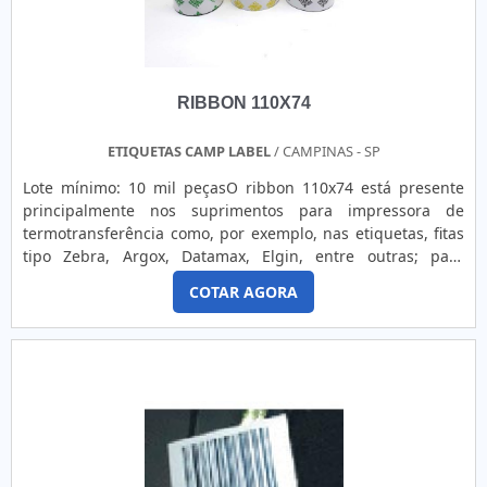
RIBBON 110X74
ETIQUETAS CAMP LABEL
/ CAMPINAS - SP
Lote mínimo: 10 mil peçasO ribbon 110x74 está presente
principalmente nos suprimentos para impressora de
termotransferência como, por exemplo, nas etiquetas, fitas
tipo Zebra, Argox, Datamax, Elgin, entre outras; para
impressões em poliéster, polietileno, BOPP, PVC e produção
COTAR AGORA
de etiquetas plásticas auto adesivas. MAIS INFORMAÇÕES
RELEVANTES SOBRE O PRODUTOEnquanto o ribbon de cera
é indicado para usos mais comuns e situações sob baixas
temperaturas, o ribbon feito de resina apresenta
resistência superior.É desenvolvido especialmente para
resistir inclusive a lavagens, altas temperaturas, capaz de
durar por muito mais tempo e reproduzir impressões
perfeitamente nítidas.Os ribbons de resina para termo
transferência não são todos iguais. Para escolher o ribbon