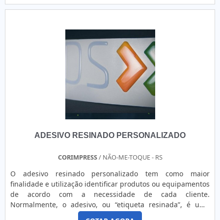
INDÚSTRIAO ribbon do tipo resina está presente
são realizadas as atividades; Sala de treinamento com
principalmente nos suprimentos para impressora de
materiais sofisticados; Equipamentos de última geração. A
termotransferência como nas etiquetas utilizadas em
MAIOR REFERÊNCIA NO SEGMENTONa GID - Soluções em
equipamentos Zebra, Argox, Datamax, Elgin, entre outras.
Adesivos é possível encontrar a solução para quem busca
Além disso, o modelo permite impressões em poliéster,
fornecedor de adesivo resinados. São opções variadas que a
polietileno, BOPP, PVC e produção de etiquetas plásticas
empresa oferece, como banner grande personalizado e
auto adesivas. Devido a ampla gama de locais que podem
etiquetas em aço escovado.Isso se deve ao fato de a
adquirir o modelo, é importante que ele seja produzido de
empresa ser uma empresa comprometida com seus
forma personalizada, com cor, comprimento, largura do rolo
serviços e uma empresa responsável, qualificações
e diâmetro do tubete de acordo com o necessitado pelo
possíveis pelo fato de a empresa possuir escritório de alta
cliente. Ademais, é possível escolher entre entintamento
qualidade onde são realizadas as atividades e sala de
interno ou externo.Além de oferecer ótimo custo, o ribbon
treinamento com materiais sofisticados. Todos esses
feito de resina proporciona alto padrão de qualidade de
fatores, agregados a uma equipe multidisciplinar de
ADESIVO RESINADO PERSONALIZADO
impressão, pois não borra e é altamente resistente à água e
consultores associados e profissionais com vasta
ao calor. Em adicional, esse tipo de produto é ideal para
experiência na área de atuação, garantem uma entrega de
aplicação em materiais sujeitos a riscos, tração, atritos,
CORIMPRESS
/ NÃO-ME-TOQUE - RS
excelência de ponta a ponta.
reações químicas, umidade, rasgo e intempéries. Por isso, é
O adesivo resinado personalizado tem como maior
destinado para: Siderúrgicas; Laboratórios; Setor agrícola;
finalidade e utilização identificar produtos ou equipamentos
Indústrias químicas; Indústrias de tecnologia.ONDE
de acordo com a necessidade de cada cliente.
ENCONTRAR RIBBON DE RESINA DE QUALIDADEPara
Normalmente, o adesivo, ou “etiqueta resinada”, é uma
alcançar o melhor resultado é preciso ter atenção também
solução sofisticada e definitiva para identificar o nome ou
ao fornecedor do produto, para se certificar de que tudo é