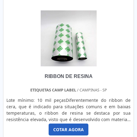
responsável, acha o site da GID - Soluções em Adesivos.
Uma empresa com alto know-how em banner grande
personalizado e adesivo para roupa termocolante,
oferecendo sempre a melhor opção para o cliente
final.Discorrendo ainda sobre fornecedor de adesivo
resinados, mais do que visar apenas lucratividade, deve
oferecer produtos e serviços que tenham ótima qualidade e
excelente custo-benefício, detalhes primordiais que são
deixados de lado por muitas empresas que não focam na
fidelização do cliente.É importante lembrar que o produto
deve sempre ser adquirido com empresas especializadas
no segmento. Esse tipo de cuidado ajuda a garantir a
RIBBON DE RESINA
qualidade e durabilidade dos materiais, além de evitar
prejuízos com substituições frequentes de produtos que
não cumprem com suas funções adequadamente. Assim, é
ETIQUETAS CAMP LABEL
/ CAMPINAS - SP
possível poupar gastos desnecessários.Existem diversos
Lote mínimo: 10 mil peçasDiferentemente do ribbon de
motivos para a GID - Soluções em Adesivos ter se tornado
cera, que é indicado para situações comuns e em baixas
destaque quando pensamos em uma empresa que entrega
temperaturas, o ribbon de resina se destaca por sua
confiança e serviços de qualidade. Alguns desses motivos
resistência elevada, visto que é desenvolvido com materiais
são: Equipe multidisciplinar de consultores associados;
de alta qualidade, capaz de resistir a lavagens e altas
Profissionais com vasta experiência na área de atuação;
COTAR AGORA
temperaturas. PRINCIPAIS APLICAÇÕES DO MODELO NA
Equipe de alta qualidade; Escritório de alta qualidade onde