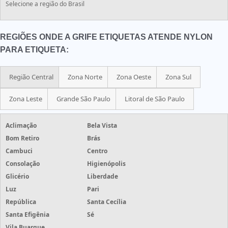
Selecione a região do Brasil
REGIÕES ONDE A GRIFE ETIQUETAS ATENDE NYLON
PARA ETIQUETA:
Região Central
Zona Norte
Zona Oeste
Zona Sul
Zona Leste
Grande São Paulo
Litoral de São Paulo
Aclimação
Bela Vista
Bom Retiro
Brás
Cambuci
Centro
Consolação
Higienópolis
Glicério
Liberdade
Luz
Pari
República
Santa Cecília
Santa Efigênia
Sé
Vila Buarque