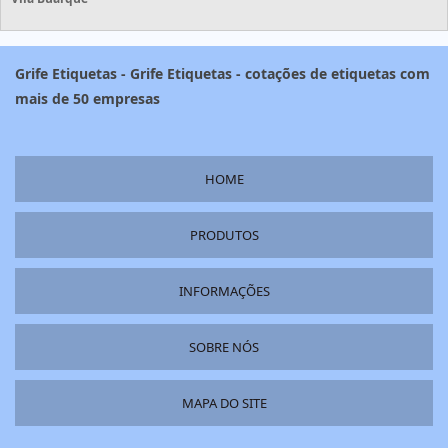
Grife Etiquetas - Grife Etiquetas - cotações de etiquetas com
mais de 50 empresas
HOME
PRODUTOS
INFORMAÇÕES
SOBRE NÓS
MAPA DO SITE