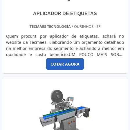
APLICADOR DE ETIQUETAS
TECMAES TECNOLOGIA
/ OURINHOS - SP
Quem procura por aplicador de etiquetas, achará no
website da Tecmaes. Elaborando um orçamento detalhado
na melhor empresa do segmento e achando a melhor em
qualidade e custo benefício.UM POUCO MAIS SOBRE
APLICADOR DE ETIQUETASSe alguém pesquisar aplicador
COTAR AGORA
de etiquetas em uma empresa inovadora, encontra o site da
Tecmaes. Com grande know-how focado em fitas teflon para
seladoras e ribbons para impressão, oferecendo sempre a
melhor opção...