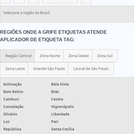
Selecione a região do Brasil
REGIÕES ONDE A GRIFE ETIQUETAS ATENDE
APLICADOR DE ETIQUETA TAG:
Região Central
Zona Norte
Zona Oeste
Zona Sul
Zona Leste
Grande São Paulo
Litoral de São Paulo
Aclimação
Bela Vista
Bom Retiro
Brás
Cambuci
Centro
Consolação
Higienópolis
Glicério
Liberdade
Luz
Pari
República
Santa Cecília