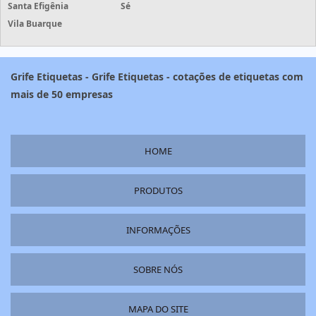
Santa Efigênia
Sé
Vila Buarque
Grife Etiquetas - Grife Etiquetas - cotações de etiquetas com
mais de 50 empresas
HOME
PRODUTOS
INFORMAÇÕES
SOBRE NÓS
MAPA DO SITE