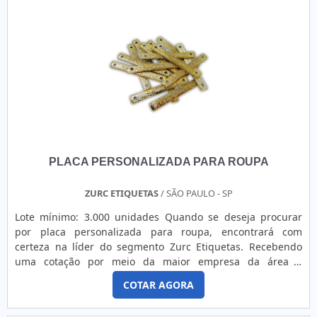
com engrenagem de ferro fundido e adesivo para roupa
termocolante, visando sempre a qualidade final para a
fidelização do cliente.Discorrendo ainda sobre etiquetas de
vinil transparente, mais do que visar apenas lucratividade,
deve oferecer produtos e serviços que tenham ótima
qualidade e excelente custo-benefício, características
simples, mas que mostram o comprometimento da empresa
com seus clientes.É importante lembrar que o produto deve
sempre ser adquirido com empresas especializadas no
segmento. Esse tipo de cuidado ajuda a garantir a
qualidade e durabilidade dos materiais, além de evitar
PLACA PERSONALIZADA PARA ROUPA
prejuízos com substituições frequentes de produtos que
não cumprem com suas funções adequadamente. Assim, é
possível poupar gastos desnecessários.Existem diversos
ZURC ETIQUETAS
/ SÃO PAULO - SP
motivos para a GID - Soluções em Adesivos ter se tornado
Lote mínimo: 3.000 unidades Quando se deseja procurar
destaque quando pensamos em uma empresa que entrega
por placa personalizada para roupa, encontrará com
confiança e serviços de qualidade. Alguns desses motivos
certeza na líder do segmento Zurc Etiquetas. Recebendo
são: Equipe multidisciplinar de consultores associados;
uma cotação por meio da maior empresa da área e
Profissionais com vasta experiência na área de atuação;
conhecendo a líder da área de atuação. Quando a temática
Equipe de alta qualidade; Escritório de alta qualidade onde
COTAR AGORA
é placa personalizada para roupa, com a Zurc Etiquetas o
são realizadas as atividades; Sala de treinamento com
cliente encontrará assertividade com entrega rápida de
materiais sofisticados; Equipamentos de última