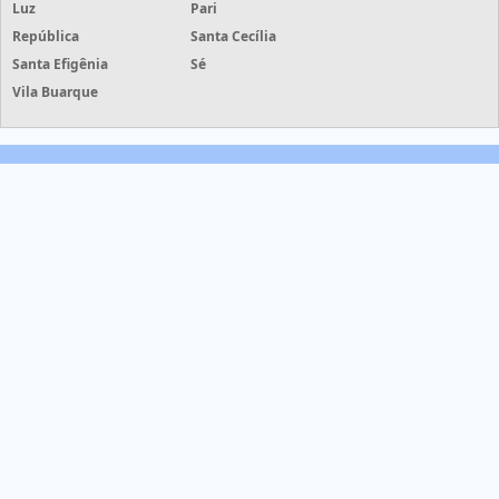
Luz
Pari
República
Santa Cecília
Santa Efigênia
Sé
Vila Buarque
Grife Etiquetas - Grife Etiquetas - cotações de etiquetas com
mais de 50 empresas
HOME
PRODUTOS
INFORMAÇÕES
SOBRE NÓS