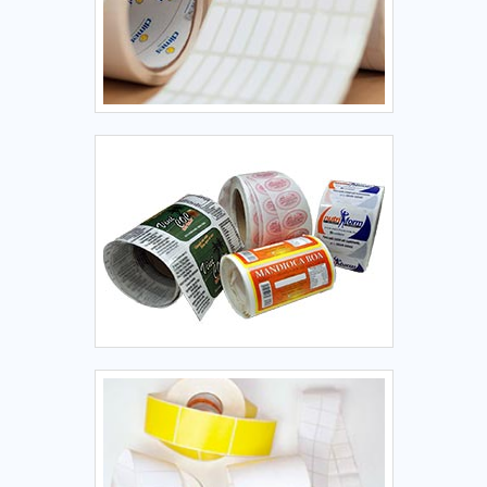
autoridade em uma área de atuação. Os motivos pelos
quais a Point Impressões é a melhor opção sempre que
precisar de impressão em lona com ilhós: Comprometida
com os serviços; Responsável; Altamente qualificada;
Inovadora; Segura. EFICIÊNCIA E QUALIDADE
COMPROVADASomente na Point Impressões tem tudo que
se precisa para impressão em lona com ilhós. Prezando
pelo que há de mais moderno, traz inovações e variedades
em banners e placas de sinalização industrial.Isso se deve
ao fato de a empresa ser comprometida com os serviços e
segura, padrões possíveis por contar com escritório de alta
qualidade onde são realizadas as atividades e estrutura
suficiente para atender todas as demandas. Tudo isso,
unido a um time de colaboradores proativos e
trabalhadores de alta qualidade, comprova sua essência de
trazer o melhor para todos os clientes. Saiba mais detalhes
solicitando um orçamento! .