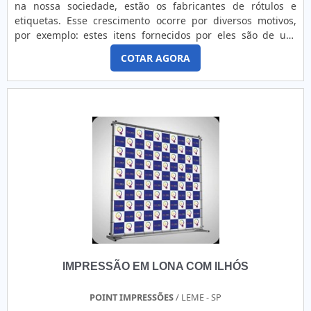
na nossa sociedade, estão os fabricantes de rótulos e
geração. A EMPRESA MAIS QUALIFICADA DO
etiquetas. Esse crescimento ocorre por diversos motivos,
SEGMENTOApenas na Etiquetas Âncora existem as
por exemplo: estes itens fornecidos por eles são de uso
melhores variedades no segmento quando o assunto for
obrigatório nos mais diversos ramos do comércio e, além
etiquetas adesivas para embalagens. São diversas opções
COTAR AGORA
disso, os rótulos e etiquetas oferecem diversas novidades
disponibilizadas, como etiquetas estampadas e fitas
que colaboram diretamente com as estratégias de
personalizadas em cetim colorido.É conhecida por ser
publicidade das empresas. Características dos fabricantes
comprometida com os serviços e segura, padrões possíveis
de ró....
por contar com escritório de alta qualidade onde são
realizadas as atividades e mais de 30 anos de experiência
de mercado. Todos esses fatores, agregados a uma equipe
com colaboradores qualificados comercialmente e
tecnicamente para melhor atender os clientes e
trabalhadores de alta qualidade, fecham todo o ciclo de
entrega com excelência para toda a carteira de clientes.
IMPRESSÃO EM LONA COM ILHÓS
POINT IMPRESSÕES
/ LEME - SP