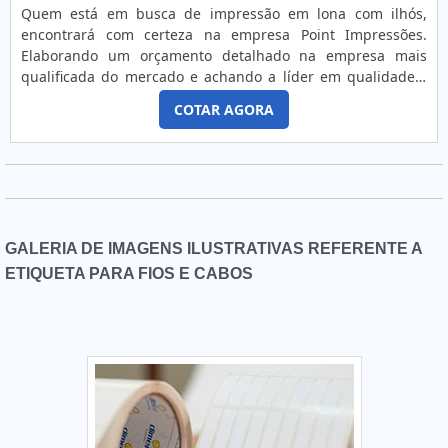
Quem está em busca de impressão em lona com ilhós,
encontrará com certeza na empresa Point Impressões.
Elaborando um orçamento detalhado na empresa mais
qualificada do mercado e achando a líder em qualidade.É
importante lembrar que o produto deve ser adquirido com
COTAR AGORA
empresas especializadas. Esse tipo de cuidado ajuda a
garantir a qualidade e assertividade do serviço, além de
evitar prejuízos com imprevistos e execuções mal
elaboradas. Assim, é possível poupar gastos
desnecessários.UM POUCO MAIS SOBRE IMPRESSÃO EM
LONA COM ILHÓSQuem procura por impressão em lona
com ilhós em uma empresa comprometida com os serviços,
GALERIA DE IMAGENS ILUSTRATIVAS REFERENTE A
descobre a Point Impressões. A empresa trabalha com
ETIQUETA PARA FIOS E CABOS
lonas e películas para portas de vidro, oferecendo o que há
de melhor no mercado para cada cliente.Discorrendo ainda
sobre impressão em lona com ilhós, mais do que visar
apenas lucratividade, deve oferecer produtos e serviços que
tenham ótima qualidade e excelente custo-benefício,
características simples, mas que mostram o
comprometimento da empresa com seus clientes.Existem
muitas formas diferentes de demonstrar conhecimento e