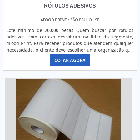
RÓTULOS ADESIVOS
4FOOD PRINT
/ SÃO PAULO - SP
Lote mínimo de 20.000 peças Quem buscar por rótulos
adesivos, com certeza descobrirá na líder do segmento,
4Food Print. Para receber produtos que atendem qualquer
necessidade, o cliente deve escolher uma organização que
se destaque por um bom suporte pré-venda e tenha ampla
COTAR AGORA
experiência no ramo.MAIS DETALHES INTERESSANTES
SOBRE RÓTULOS ADESIVOSQuem precisa de rótulos
adesivos em uma empresa comprometida com seus
serviços, consegue encont...