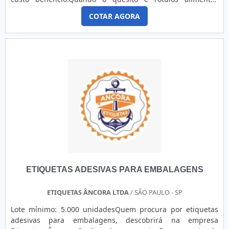
brilho moderado, a etiqueta BOPP personalizada valoriza a
industrializados, com a GID - Soluções em Adesivos atingirá
identidade visual da marca e transmite qualidade ao
COTAR AGORA
precisão com soluções práticas e inovadoras que garantem
produto. Personalização completa É possível imprimir cores,
qualidade em todos os serviços prestados.UM POUCO MAIS
logos, textos e até informações específicas, criando
SOBRE RÓTULOS ALIMENTOS INDUSTRIALIZADOSA GID -
etiquetas exclusivas que reforçam a comunicação da marca.
Soluções em Adesivos foca sua energia em produzir uma
Versatilidade de aplicação Adequada para diversos tipos de
estrutura com escritório de alta qualidade onde são
embalagens, como plástico, vidro e metal, atendendo a
realizadas as atividades e estrutura suficiente para atender
diferentes segmentos como alimentos, cosméticos e
todas as demandas, tudo para oferecer rótulos alimentos
indústria
industrializados com ótima qualidade.Há muitas maneiras
eficientes de uma empresa demonstrar competência,
excelência e destaque em sua área de atuação. A GID -
Soluções em Adesivos se mostra referência por ter:
Soluções práticas e inovadoras que garantem qualidade em
todos os serviços prestados; Revolução no critério de
adesivos; Atendimento de forma personalizada para cada
ETIQUETAS ADESIVAS PARA EMBALAGENS
cliente; Escritório de alta qualidade onde são realizadas as
atividades.Ainda tratando-se de rótulos alimentos
industrializados, mais do que visar apenas lucratividade,
ETIQUETAS ÂNCORA LTDA
/ SÃO PAULO - SP
deve oferecer produtos e serviços que tenham ótima
Lote mínimo: 5.000 unidadesQuem procura por etiquetas
qualidade e proteção, características simples, mas que
adesivas para embalagens, descobrirá na empresa
mostram o comprometimento da empresa com seus