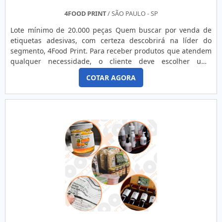
4FOOD PRINT
/ SÃO PAULO - SP
Lote mínimo de 20.000 peças Quem buscar por venda de
etiquetas adesivas, com certeza descobrirá na líder do
segmento, 4Food Print. Para receber produtos que atendem
qualquer necessidade, o cliente deve escolher uma
organização que se destaque por um bom suporte pré-
COTAR AGORA
venda e tenha ampla experiência no ramo.Quando a
temática é venda de etiquetas adesivas, com a melhor mão
de obra da 4Food Print o cliente obterá assertividade e
comprometime...