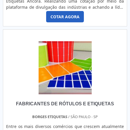
Etiquetas Âncora. Realizando uma cotação por meio da
clientes.É por tudo isso e muito mais que a GID - Soluções
plataforma de divulgação das indústrias e achando a líder
em Adesivos é uma empresa responsável quando
em qualidade.MAIS DETALHES SOBRE ETIQUETAS ADESIVAS
explanamos o segmento de etiquetas, rótulos, banners e
COTAR AGORA
PARA EMBALAGENSQuem precisa de etiquetas adesivas
etiquetas com resina. A empresa busca sempre a melhor
para embalagem em uma empresa altamente qualificada,
opção para o cliente final.GARANTIA E ASSERTIVIDADE NO
vai até o site da Etiquetas Âncora. Atuando com etiquetas
SEGMENTONa GID - Soluções em Adesivos tem tudo que se
bordadas e etiquetas adesivas sem impressão, visando
precisa para etiquetas, rótulos, banners e etiquetas com
sempre a qualidade final para a fidelização do cliente.Sem
resina. É possível encontrar uma grande variedade no
trocar o foco sobre etiquetas adesivas para embalagens,
portfólio como banner grande personalizado e adesivo para
deve-se ter a exatidão em orçar com empresas que prezam
roupa termocolante com ótima qualidade e precisão.Com o
por produtos e serviços que tenham ótima qualidade e
objetivo de trazer a satisfação a todos os clientes, a
proteção, detalhes primordiais que são deixados de lado
empresa entende que seu melhor destaque é conquistar a
por muitas empresas que não focam na fidelização do
confiança de cada um. Tudo isso só é possível através do
cliente.Existem muitas formas diferentes de demonstrar
investimento em equipamentos modernos e profissionais
conhecimento e autoridade em sua área de atuação. Boas
experientes.A GID - Soluções em Adesivos é uma empresa
razões pelas quais a Etiquetas Âncora é a melhor escolha
que tem sido apontada de forma positiva no mercado por
quando o assunto for etiquetas adesivas: Colaboradores
toda seriedade e qualidade o que comprova sua essência
FABRICANTES DE RÓTULOS E ETIQUETAS
qualificados comercialmente e tecnicamente para melhor
de trazer o melhor para os parceiros.
atender os clientes; Profissionais com vasta experiência na
área de atuação; Trabalhadores de alta qualidade;
BORGES ETIQUETAS
/ SÃO PAULO - SP
Escritório de alta qualidade onde são realizadas as
Entre os mais diversos comércios que crescem atualmente
atividades; Tecnologia de ponta; Equipamentos de última