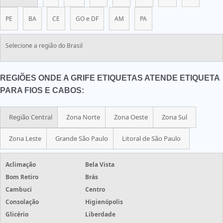
PE
BA
CE
GO e DF
AM
PA
Selecione a região do Brasil
REGIÕES ONDE A GRIFE ETIQUETAS ATENDE ETIQUETA
PARA FIOS E CABOS:
Região Central
Zona Norte
Zona Oeste
Zona Sul
Zona Leste
Grande São Paulo
Litoral de São Paulo
Aclimação
Bela Vista
Bom Retiro
Brás
Cambuci
Centro
Consolação
Higienópolis
Glicério
Liberdade