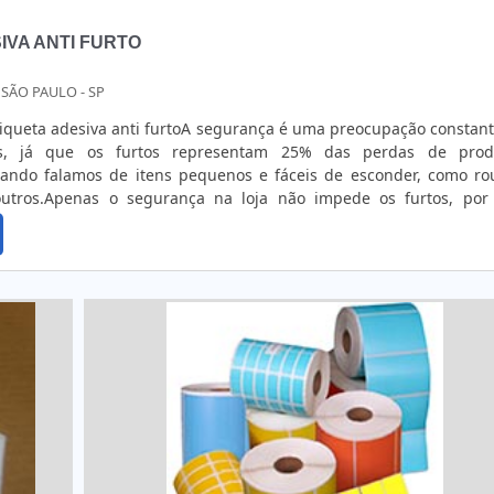
nter as etiquetas em bom estado em condições adversas. No ca
iquetas adesivas às intempéries do tempo, é essencial uti
IVA ANTI FURTO
rniz ultravioleta. Outra opção é o tratamento corona.A Mack Co
queta adesiva com um perfeito acabamento, feitas totalmente de a
 SÃO PAULO - SP
liente.Peça já uma cotação dos adesivos para empresas!
tiqueta adesiva anti furtoA segurança é uma preocupação constan
os, já que os furtos representam 25% das perdas de prod
ando falamos de itens pequenos e fáceis de esconder, como ro
 outros.Apenas o segurança na loja não impede os furtos, por 
dutos a chamada etiqueta adesiva anti furto, que serve para 'avisa
na frente da loja que aquele produto está sendo roubado.As etiq
el couchê, são finas e muito parecidas com etiquetas de códi
nte, são encontradas em dois tipos: com placas metálicas qu
, emite uma frequência específica, ou a mais utilizada que é com
ia e uma antena com duas frequências (RF e AM) em seu interior
ia magnética para o receptor instalado na saída da loja, dispara
m pequenas, acabam passando despercebidas e a pessoa que
ra a etiqueta, sendo facilmente denunciada pelo alarme.As etiq
vo que pode ser colado em superfícies planas e, para evitar 
dedor deve desmagnetizar o caixa. As vantagens do uso da eti
 são muitas, ela traz mais segurança ao lojista, é quase imperceptí