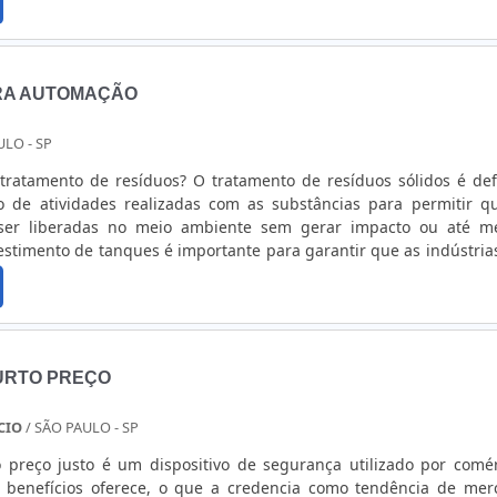
TIQUETA ANTIFURTOAs etiquetas antifurto se dividem em .
RA AUTOMAÇÃO
ULO - SP
duos? O tratamento de resíduos sólidos é definido
 de atividades realizadas com as substâncias para permitir q
er liberadas no meio ambiente sem gerar impacto ou até 
io dos seus insumos (no caso de matéria prima), proteger c
ia contaminação....
URTO PREÇO
CIO
/ SÃO PAULO - SP
o preço justo é um dispositivo de segurança utilizado por comér
 benefícios oferece, o que a credencia como tendência de mer