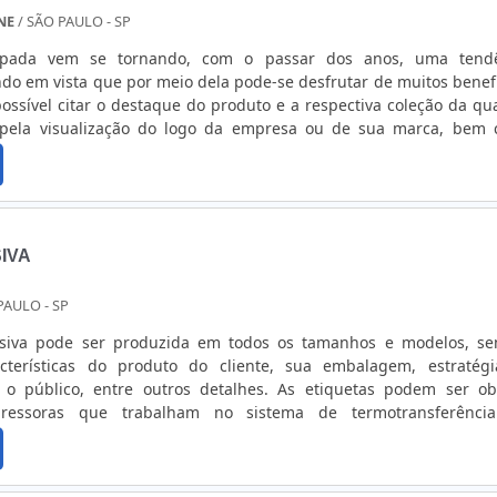
INE
/ SÃO PAULO - SP
mpada vem se tornando, com o passar dos anos, uma tend
do em vista que por meio dela pode-se desfrutar de muitos benefí
possível citar o destaque do produto e a respectiva coleção da qua
 pela visualização do logo da empresa ou de sua marca, bem
isam o público-alvo.Essa modalidade de etiqueta pode ter o seu u
ne...
IVA
PAULO - SP
siva pode ser produzida em todos os tamanhos e modelos, s
cterísticas do produto do cliente, sua embalagem, estratég
o público, entre outros detalhes. As etiquetas podem ser ob
ssoras que trabalham no sistema de termotransferência.
ionais, as etiquetas podem ser impressas de algumas formas, 
Impressão de etiquetas adesivas em Off-Set para grandes tira
l para tiragens menores.Informações adicionaisAlguns tratam