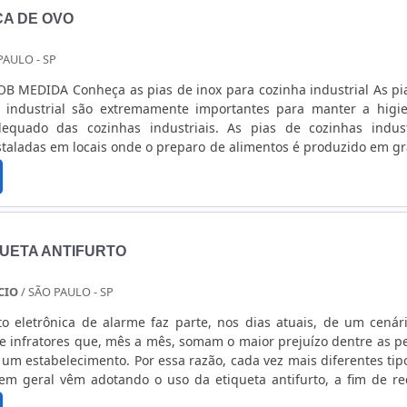
CA DE OVO
PAULO - SP
ara cozinha industrial As pias de
 industrial são extremamente importantes para manter a higi
equado das cozinhas industriais. As pias de cozinhas indust
staladas em locais onde o preparo de alimentos é produzido em g
ústrias;
esas e muito....
QUETA ANTIFURTO
CIO
/ SÃO PAULO - SP
rto eletrônica de alarme faz parte, nos dias atuais, de um cenár
e infratores que, mês a mês, somam o maior prejuízo dentre as p
 um estabelecimento. Por essa razão, cada vez mais diferentes tip
 em geral vêm adotando o uso da etiqueta antifurto, a fim de re
 exemplo: Lojas de roupa; Supermercados; Farmácias.BUSCANDO