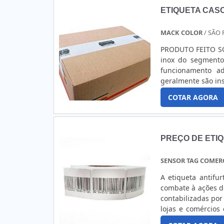
ETIQUETA CAS
MACK COLOR
/ SÃO 
PRODUTO FEITO SOB MEDIDA Conheça as pias de inox p
inox do segmento
funcionamento ad
geralmente são in
escala, como em: Escolas; Hospitais; Restaurantes; Lanchonetes; Bares; Ind
COTAR AGORA
Refeitórios de empr
PREÇO DE ETI
SENSOR TAG COMER
A etiqueta antifu
combate à ações d
contabilizadas por
lojas e comércios
esse número, por