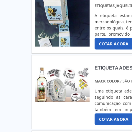
ETIQUETAS JAQUEL
A etiqueta esta
mercadológica, ten
entre os quais, é 
parte, promovido
informações que v
COTAR AGORA
variados ramos de 
ETIQUETA ADES
MACK COLOR
/ SÃO 
Uma etiqueta ade
seguindo as cara
comunicação com 
também em impre
campanhas promoc
COTAR AGORA
as quais estão: 
Impressão digita