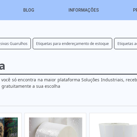
BLOG
INFORMAÇÕES
P
esivas Guarulhos
Etiquetas para endereçamento de estoque
Etiquetas 
a
 você só encontra na maior plataforma Soluções Industriais, rec
s gratuitamente a sua escolha