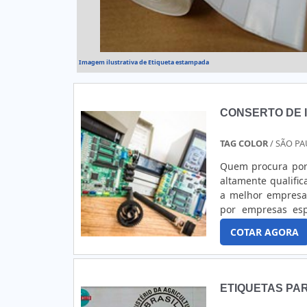
pode ser usada par
roupas, entre outr
estabelecimento 
compossíveis furto
qualidadePara adqu
Imagem ilustrativa de Etiqueta estampada
Antifurto é perfei
entre em contato 
em laranja abaixo!
CONSERTO DE 
TAG COLOR
/ SÃO PA
Quem procura por
altamente qualifi
a melhor empresa
por empresas esp
assertividade do 
COTAR AGORA
elaboradas. Assi
CONSERTO DE IMP
em uma empresa al
expressão de merc
ETIQUETAS PAR
automotivos, a co