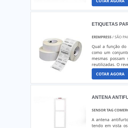
COTAR AGORA
MELHOR PREÇO DE E
ETIQUETAS PA
ERIMPRESS
/ SÃO PA
Qual a função do tratamento de resí
como um conjunto
mesmas possam s
reutilizadas. O revestimento de tanques é importante para garantir que as indústrias não
tenham desperdíc
COTAR AGORA
reações químicas v
ANTENA ANTIF
SENSOR TAG COMER
A antena antifurt
tendo em vista os