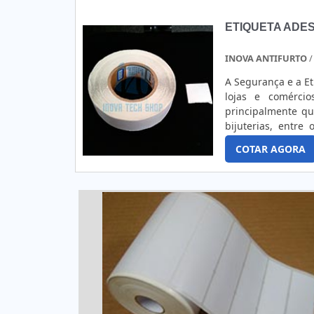
podem ajudar a ma
exposição das et
ETIQUETA ADES
acabamento com ve
referência em eti
INOVA ANTIFURTO
/
com o produto do c
A Segurança e a E
lojas e comérci
principalmente qu
bijuterias, entre
instala-se nos pro
COTAR AGORA
alarme instalado 
são feitas de pap
barras. Normalme
passar pelo alarme
de uma microbater
emite uma frequênc
alarme. Por sere
furtando não reti
possuem um adesi
alarme soe, o ven
adesiva anti furto