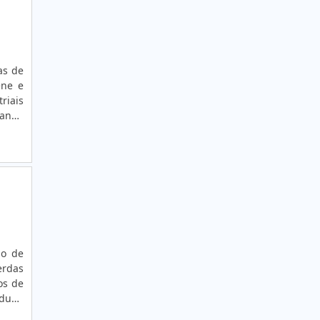
ETIQUETA COUCHÊ
ETIQUETA COUCHÉ BRANCA
ETIQUETA COUCHÉ BRANCA
ene e
ETIQUETA COUCHÉ TÉRMICA
riais
rande
ETIQUETA DE ALUMÍNIO
ETIQUETA DE COMPOSIÇÃO
ETIQUETA DE COMPOSIÇÃO TÊXTIL
ETIQUETA DE ENDEREÇAMENTO PARA
LEITURA A LONGA DISTÂNCIA
ETIQUETA DE PATRIMÔNIO OU ATIVO FIXO
io de
erdas
ETIQUETA LACRE CASCA DE OVO
os de
ETIQUETA LACRE INVIOLÁVEL
duzir
 PELO