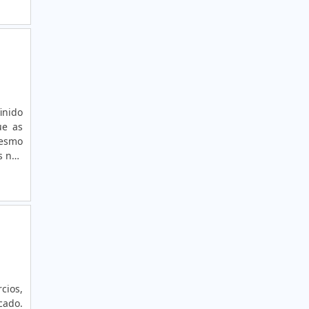
ETIQUETA LACRE INVIOLÁVEL
ETIQUETA METÁLICA
ETIQUETA MULTINÍVEL
ETIQUETA PADRÃO ANATEL
ETIQUETA PARA CAIXAS; CONTÊINERES E
PALETES
ue as
mesmo
ETIQUETA PARA COLUNA
ETIQUETA PARA CONTROLE DE ESTOQUE
ontra
ETIQUETA PARA EMBALAGENS DE
ALIMENTO
ETIQUETA PARA EMBALAGENS DE
ALIMENTOS
ETIQUETA PARA ENDEREÇAMENTO DE PISO
cios,
ETIQUETA PARA ESTANTES
cado.