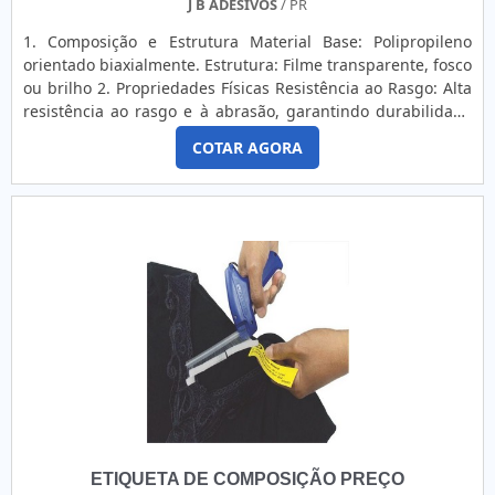
J B ADESIVOS
/ PR
1. Composição e Estrutura Material Base: Polipropileno
orientado biaxialmente. Estrutura: Filme transparente, fosco
ou brilho 2. Propriedades Físicas Resistência ao Rasgo: Alta
resistência ao rasgo e à abrasão, garantindo durabilidade
mesmo em condições adversas. Flexibilidade: Boa
COTAR AGORA
conformidade em superfícies curvas ou irregulares.
Rigidez: Geralmente mais rígido em comparação com
outros filmes plásticos, o que pode afetar a aplicação em
superfícies muito flexíveis. 3. Propriedades Químicas e
Ambientais Resistência à Umidade: Excelente resistência à
água e umidade, tornando-o ideal para ambientes úmidos.
Resistência a Solventes: Boa resistência a solventes e
produtos químicos, o que é útil para produtos químicos e
industriais. Resistência UV: Boa resistência à exposição ao
sol e luz UV, minimizando o desbotamento e a deterioração.
4. Propriedades de Adesão Tipos de Adesivo: Adesivo
acrílico ou a base de solvente. Adesão a Superfícies: Boa
adesão a superfícies planas e ligeiramente curvas; pode
exigir testes para superfícies extremamente irregulares.
ETIQUETA DE COMPOSIÇÃO PREÇO