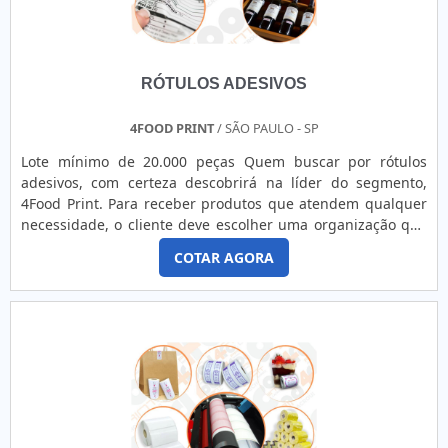
RÓTULOS ADESIVOS
4FOOD PRINT
/ SÃO PAULO - SP
Lote mínimo de 20.000 peças Quem buscar por rótulos
adesivos, com certeza descobrirá na líder do segmento,
4Food Print. Para receber produtos que atendem qualquer
necessidade, o cliente deve escolher uma organização que
se destaque por um bom suporte pré-venda e tenha ampla
COTAR AGORA
experiência no ramo.MAIS DETALHES INTERESSANTES
SOBRE RÓTULOS ADESIVOSQuem precisa de rótulos
adesivos em uma empresa comprometida com seus
serviços, consegue encont...