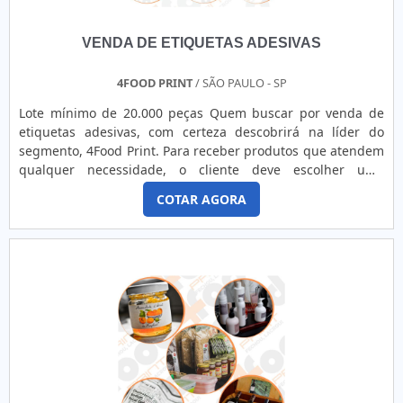
VENDA DE ETIQUETAS ADESIVAS
4FOOD PRINT
/ SÃO PAULO - SP
Lote mínimo de 20.000 peças Quem buscar por venda de
etiquetas adesivas, com certeza descobrirá na líder do
segmento, 4Food Print. Para receber produtos que atendem
qualquer necessidade, o cliente deve escolher uma
organização que se destaque por um bom suporte pré-
COTAR AGORA
venda e tenha ampla experiência no ramo.Quando a
temática é venda de etiquetas adesivas, com a melhor mão
de obra da 4Food Print o cliente obterá assertividade e
comprometime...