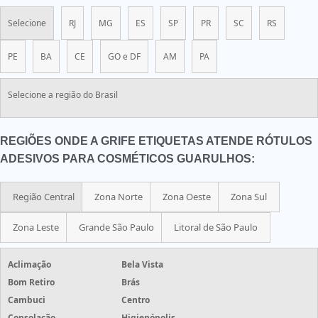
Selecione
RJ
MG
ES
SP
PR
SC
RS
PE
BA
CE
GO e DF
AM
PA
Selecione a região do Brasil
REGIÕES ONDE A GRIFE ETIQUETAS ATENDE RÓTULOS
ADESIVOS PARA COSMÉTICOS GUARULHOS:
Região Central
Zona Norte
Zona Oeste
Zona Sul
Zona Leste
Grande São Paulo
Litoral de São Paulo
Aclimação
Bela Vista
Bom Retiro
Brás
Cambuci
Centro
Consolação
Higienópolis