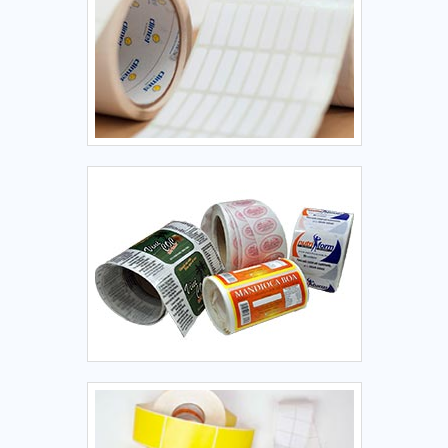
atenção da loja para ele, o que, por razões óbvias, não é o
que ele almeja, pois pode botar tudo a perder e, ainda por
cima, corre o sério risco de ser capturado. Assim, por meio
da etiqueta antifurto é possível inibir com eficiência a
ocorrência de furtos.PREÇO DE ETIQUETA ANTIFURTO COM
ELEVADA QUALIDADEA Sensor Tag se notabiliza por
comercializar etiqueta antifurto oferecendo um elevado
padrão de excelência aos clientes. Contate e saiba mais. A
empresa dispõe de profissionais com mais de 30 anos de
experiência no assunto..