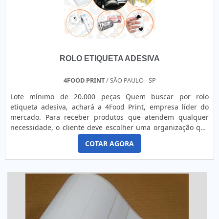
ROLO ETIQUETA ADESIVA
4FOOD PRINT
/ SÃO PAULO - SP
Lote mínimo de 20.000 peças Quem buscar por rolo
etiqueta adesiva, achará a 4Food Print, empresa líder do
mercado. Para receber produtos que atendem qualquer
necessidade, o cliente deve escolher uma organização que
se destaque por um bom suporte pré-venda e tenha ampla
COTAR AGORA
experiência no ramo.Quando a questão é rolo etiqueta
adesiva, na 4Food Print o cliente obterá proteção e
comprometimento com o resultado final.MAIS DETALHES
INTERESSANTES...