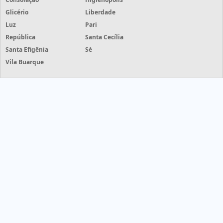
Glicério
Liberdade
Luz
Pari
República
Santa Cecília
Santa Efigênia
Sé
Vila Buarque
Grife Etiquetas - Grife Etiquetas - cotações de etiquetas com
mais de 50 empresas
HOME
PRODUTOS
INFORMAÇÕES