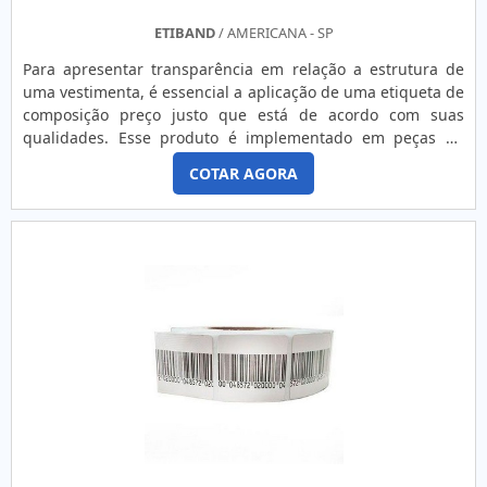
ETIBAND
/ AMERICANA - SP
Para apresentar transparência em relação a estrutura de
uma vestimenta, é essencial a aplicação de uma etiqueta de
composição preço justo que está de acordo com suas
qualidades. Esse produto é implementado em peças de
roupa e possui a função de descrever o tipo de tecido
COTAR AGORA
administrado na sua produção, além de explicar as ações
de conservação da vestimenta. Com isso, proporciona
informações fundamentais ao usuário da
veste.INFORMAÇÕES ESSENCIAIS SOBRE O PRODUTOPara
proporcionar dados relevantes ao comprador da roupa, é
confeccionada etiqueta de composição de acordo com sua
constituição, e é fabricada com um tecido descartável, o
nylon resinado, com uma impressão por meio de thermo
transferência. Isso tudo é aplicado segundo os
apontamentos do Instituto Nacional de Metrologia,
Qualidade e Tecnologia (INMETRO). Abaixo, é possível
verificar quais as qualidade em contar com este tipo de
produto: Melhor custo-benefício do mercado; Produto de
qualidade garantida; Empresa comprometida com o cliente;