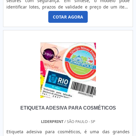
setores com segurança. Em síntese, o modelo pode
serviços e responsável, características possíveis pela
identificar lotes, prazos de validade e preço de um item.
empresa ter uma equipe multidisciplinar de consultores
Para que tudo isso seja efetivo, é essencial que a compra
associados e profissionais com vasta experiência nas
COTAR AGORA
aconteça em ótimas empresas, como a Etiquetas Camp
diversas áreas de atuação, comprova a essência de trazer o
Label. INFORMAÇÕES DETALHADAS SOBRE O
melhor para todos os clientes.EMPRESA RENOMADA EM
MODELOResumidamente, as etiquetas brancas são
BOBINA DE ETIQUETASomente na Rótulo VK encontra-se a
normalmente compatíveis com os modelos de impressoras
solução para quem busca bobina de etiqueta. É possível
Zebra e Argox. Por isso, a aquisição assegura diversas
encontrar itens variados com tecnologia de ponta como
vantagens, pois, além de versáteis, elas possuem baixo
embalagens flow pack, lacres de segurança e ribbons e
custo, rápida impressão e legibilidade das informações
pulseiras para eventos. Com a organização é possível tirar
Ademais, elas podem ser encontradas em diferentes
as dúvidas sobre os serviços do ramo, além de contar com
materiais, tais como:Etiqueta adesiva branca de papel:
os melhores profissionais e instalações..
Econômica, versátil e perfeita para o registro de dados com
caneta comum ou impressão;Papel couchê: Modelo duplo
uso, que garante que o produto possa ser removido de uma
superfície e colado em outra sem perder a aderência;BOPP:
Extremamente econômica e resistente ao rasgo, suporta ser
ETIQUETA ADESIVA PARA COSMÉTICOS
exposta à água e à refrigeração.Desenvolvido para a
indústria e o comércio, o produto também tem como
diferenciais tamanhos, formatos e personalizações,
LIDERPRINT
/ SÃO PAULO - SP
dependendo da necessidade de cada cliente. Pronta para
Etiqueta adesiva para cosméticos, é uma das grandes
impressão, a etiqueta branca possui alta durabilidade e