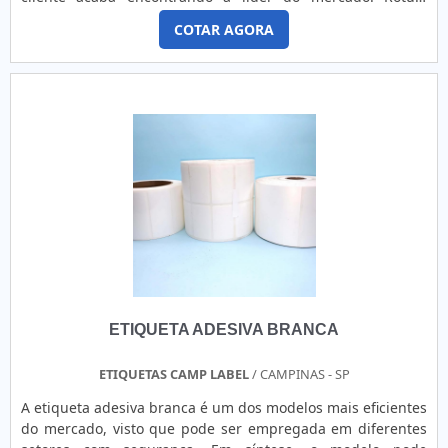
VK.DETALHES SOBRE O FUNCIONAMENTO DO
COTAR AGORA
PRODUTOAlém de normalmente ser submetida a um
processo denominado de pré-impressão, a bobina de
etiqueta também consiste em um produto gráfico que se
permite ser impresso (propriamente dizendo) de três
diferentes maneiras, são
elas:Flexografia;Tipografia;Serigrafia.Quem quer achar
bobina de etiqueta responsável, acha a Rótulo VK. A
empresa atua com embalagens flow pack, lacres de
segurança e ribbons e pulseiras para eventos, garantindo a
satisfação da venda e entrega final com foco total na
qualidade.Discorrendo ainda sobre bobina de etiqueta, na
essência da empresa a mesma deve prezar pelos produtos
e serviços com ótima qualidade e proteção pontos
importantes que ficam de fora no planejamento de
ETIQUETA ADESIVA BRANCA
empresas que visam apenas o lucro, deixando a desejar nos
outros fatores.Sem trocar o foco sobre bobina de etiqueta,
sempre deve-se buscar uma empresa que tenha produtos e
ETIQUETAS CAMP LABEL
/ CAMPINAS - SP
serviços com ótima qualidade e precisão, detalhes que
A etiqueta adesiva branca é um dos modelos mais eficientes
passam despercebidos e podem gerar prejuízo futuros para
do mercado, visto que pode ser empregada em diferentes
os clientes.Reconhecida por ser comprometida com os