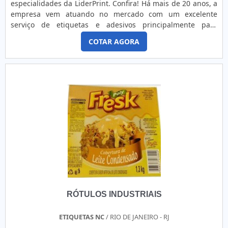
especialidades da LiderPrint. Confira! Há mais de 20 anos, a
resistência, dispensando o emprego de ribbon.Por último,
empresa vem atuando no mercado com um excelente
mas não menos importante, a etiqueta adesiva está
serviço de etiquetas e adesivos principalmente para
disponível em rolos, o que simplifica a armazenagem do
embalagem de cosméticos. Com cortes retos ou especiais
produto e a impressão, realizada, desde que feita em
COTAR AGORA
de acordo com a necessidade do cliente, a LiderPrint se
equipamentos adequados. A depender da necessidade do
destaca no mercado de etiquetas. O processo de
cliente, o item pode ainda ser oferecido em folhas, cartelas
desenvolvimento para as etiquetas adesivas, segue os
ou no formato de formulário.EMPRESA DE ETIQUETA
padrões IS0 - 9001 2008....
ADESIVA BRANCA NO SUDESTENo mercado há 15 anos, a
Etiquetas Camp Label é especializada na fabricação de
etiquetas de variados modelos e formatos, além de realizar
a manutenção de impressoras dos tipos Zebra e Argox.
Referência no segmento, atua em todo o estado de São
Paulo com agilidade e eficiência. Solicite um orçamento e
saiba mais! .
RÓTULOS INDUSTRIAIS
ETIQUETAS NC
/ RIO DE JANEIRO - RJ