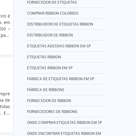
FORNECEDOR DE ETIQUETAS
COMPRAR RIBBON COLORIDO
int é
os em
DISTRIBUIDOR DE ETIQUETAS RIBBON
IS0 –
 para
DISTRIBUIDOR DE RIBBON
ciona
ETIQUETAS ADESIVAS RIBBON EM SP
sco;-
eno;-
ETIQUETAS RIBBON
 Para
a.
ETIQUETAS RIBBON EM SP
FÁBRICA DE ETIQUETAS RIBBON EM SP
FÁBRICA DE RIBBONS
empre
ia de
FORNECEDOR DE RIBBON
tidas
FORNECEDORES DE RIBBONS
a. Em
as de
ONDE COMPRAR ETIQUETAS RIBBON EM SP
s que
aisAs
ONDE ENCONTRAR ETIQUETAS RIBBON EM