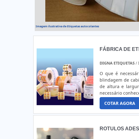
Imagem ilustrativa de Etiquetas autocolantes
FÁBRICA DE ET
DIGNA ETIQUETAS
/ 
O que é necessário pa
blindagem de cabi
de altura e largura. Antes de adquirir o serviço e para saber mais sobre o
necessário conhec
realizado de maneira eficiente e seg
COTAR AGORA
projeto detalhado d
ROTULOS ADES