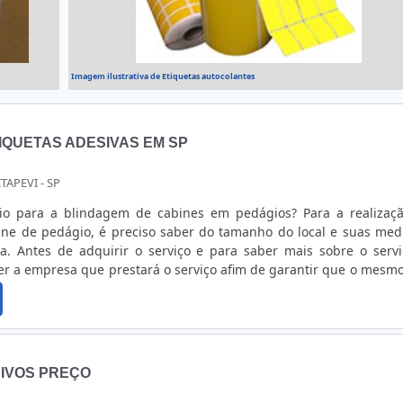
Imagem ilustrativa de Etiquetas autocolantes
IQUETAS ADESIVAS EM SP
ITAPEVI - SP
ra a blindagem de cabines em pedágios? Para a realização da
ne de pedágio, é preciso saber do tamanho do local e suas med
 serviço, é
er a empresa que prestará o serviço afim de garantir que o mesmo
ura. O procedimento é realizado com base em um
o local....
IVOS PREÇO