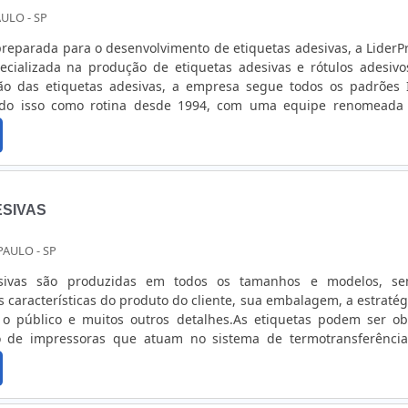
AULO - SP
eparada para o desenvolvimento de etiquetas adesivas, a LiderPr
cializada na produção de etiquetas adesivas e rótulos adesiv
ção das etiquetas adesivas, a empresa segue todos os padrões 
ndo isso como rotina desde 1994, com uma equipe renomeada
s clientes.Além de criar etiquetas adesivas, a LiderPrint confec
 utilizando materiais como:- Polietileno;- Couchê;- Branco Fo
lizado;- PVC;- Vinil branco e transparente;- BOPP branco;- Polietil
 gratuitamente um orçamento abaixo para as etiquetas adesivas!
o produto ou dúvidas, entre em contato diretamente com a empres
ESIVAS
PAULO - SP
esivas são produzidas em todos os tamanhos e modelos, s
 características do produto do cliente, sua embalagem, a estratég
o público e muitos outros detalhes.As etiquetas podem ser ob
de impressoras que atuam no sistema de termotransferênci
, a empresa também trabalha com materiais especiais, etiquet
etas feitas para produtos que ficam em locais com temperatura
 (temperaturas muito altas ou refrigeradas).Etiquetas promocion