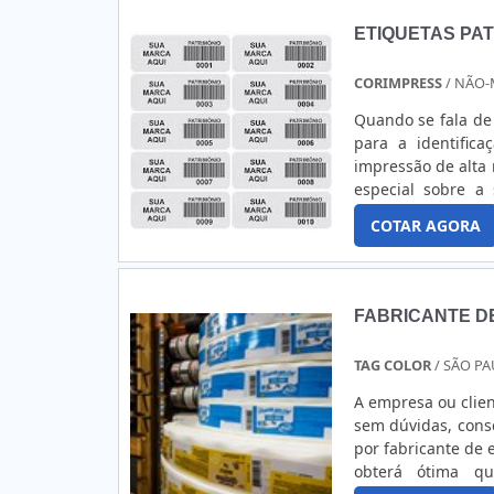
advertência: Esses
ETIQUETAS PAT
ou perigos associ
“manter fora do al
CORIMPRESS
/ NÃO-
Quando se fala de
para a identific
impressão de alta 
especial sobre a 
garantir 100% 
COTAR AGORA
PRODUTOProduzido
materiais e fixa
numérica quanto 
auxiliar o contr
FABRICANTE D
importância para
altamente utiliza
TAG COLOR
/ SÃO PA
somados a outras 
empresas. Seguem 
A empresa ou clien
patrimonial da em
sem dúvidas, cons
adesivação nos
por fabricante de 
outros.GARANTIA
obterá ótima qu
na Corimpress tem