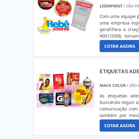
LIDERPRINT
/ SÃO P
Com uma equipe pr
uma empresa espe
geral!Para a cria
9001/2008, torna
atender todos seu
COTAR AGORA
diversos produtos
Transparente e Meta
Entre outros.Faça
saber mais sobre 
ETIQUETAS AD
MACK COLOR
/ SÃO 
As etiquetas ad
buscando seguir as
comunicação com 
também por meio 
algumas situações
COTAR AGORA
segurança e etiqu
variam ao extremo