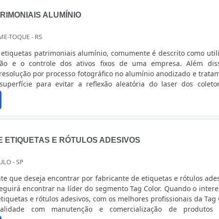
 rótulos são usados para alertar os consumidores sobre possíveis r
RIMONIAIS ALUMÍNIO
ados ao uso do produto. Eles podem incluir avisos de segurança,
cance das crianças” ou “uso somente em áreas bem ventiladas”.
ME-TOQUE - RS
 etiquetas patrimoniais alumínio, comumente é descrito como util
ação e o controle dos ativos fixos de uma empresa. Além dis
resolução por processo fotográfico no alumínio anodizado e trata
superfície para evitar a reflexão aleatória do laser dos coleto
de leitura do código. MAIS DETALHES IMPORTANTES SOB
 de forma customizada, com diversas medidas, formatos, c
ções. Além disso, possuem numeração sequencial de 1 a “n”, 
em códigos de barras, que pode ser utilizado com a finalida
ole dos ativos fixos e físicos de uma empresa, função de g
E ETIQUETAS E RÓTULOS ADESIVOS
 diversos segmentos da empresa.A prática cotidiana prova 
do por características como alta qualidade e eficiência, fatore
ULO - SP
variáveis compõem vertentes que trazem grandes benefícios pa
alguns destaques do produto na lista abaixo:Agilidade no con
te que deseja encontrar por fabricante de etiquetas e rótulos ades
presa através do código de barras inserido na placa;Fácil fixa
eguirá encontrar na líder do segmento Tag Color. Quando o intere
 bens patrimoniais;Ótimo acabamento e apresentação;E
etiquetas e rótulos adesivos, com os melhores profissionais da Tag 
 DE ALTA EFICIÊNCIA EM ETIQUETAS PATRIMONIAIS ALUMÍNIOSo
alidade com manutenção e comercialização de produtos 
 a solução ideal para comunicação visual e gráfica. A empresa of