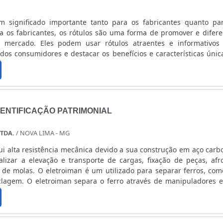
m significado importante tanto para os fabricantes quanto pa
a os fabricantes, os rótulos são uma forma de promover e difere
 mercado. Eles podem usar rótulos atraentes e informativos
dos consumidores e destacar os benefícios e características únic
lém disso, os rótulos também ajudam os fabricantes a cumpr
overnamentais, fornecendo informações obrigatórias sobre o pro
res, os rótulos são uma fonte de informações importantes sob
ão comprando. Eles podem usar as informações do rótulo para 
qualidade, segurança e adequação do produto às suas necessid
DENTIFICAÇÃO PATRIMONIAL
onsumidor com alergias alimentares pode verificar os ingredi
o de um produto antes de comprá-lo. Além disso, os rótulos t
TDA.
/ NOVA LIMA - MG
formações nutricionais que ajudam os consumidores a fazer esc
os, cada um com sua
ui alta resistência mecânica devido a sua construção em aço carb
 função. Alguns dos tipos mais comuns de rótulos incluem: Rótulos de
ealizar a elevação e transporte de cargas, fixação de peças, afr
es rótulos são usados para identificar o produto e fornecer inform
ado para separar ferros, como em
marca. Rótulos informativos: Esses rótulos fornecem
iclagem. O eletroiman separa o ferro através de manipuladores e
lhadas sobre o produto, como ingredientes, instruções de
cal. Ele funciona por uma passagem de corrente elétrica através 
rmações nutricionais. Rótulos promocionais: Esses rótulos
.
omover o produto e destacar seus benefícios e características ún
slogans, logotipos e outras informações de marketing. Rótulos de