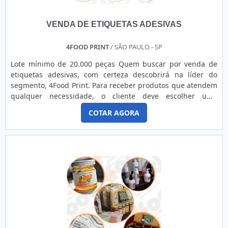
VENDA DE ETIQUETAS ADESIVAS
4FOOD PRINT
/ SÃO PAULO - SP
Lote mínimo de 20.000 peças Quem buscar por venda de
etiquetas adesivas, com certeza descobrirá na líder do
segmento, 4Food Print. Para receber produtos que atendem
qualquer necessidade, o cliente deve escolher uma
organização que se destaque por um bom suporte pré-
COTAR AGORA
venda e tenha ampla experiência no ramo.Quando a
temática é venda de etiquetas adesivas, com a melhor mão
de obra da 4Food Print o cliente obterá assertividade e
comprometime...