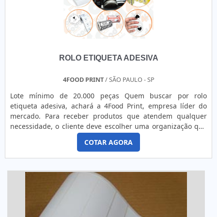
ROLO ETIQUETA ADESIVA
4FOOD PRINT
/ SÃO PAULO - SP
Lote mínimo de 20.000 peças Quem buscar por rolo
etiqueta adesiva, achará a 4Food Print, empresa líder do
mercado. Para receber produtos que atendem qualquer
necessidade, o cliente deve escolher uma organização que
se destaque por um bom suporte pré-venda e tenha ampla
COTAR AGORA
experiência no ramo.Quando a questão é rolo etiqueta
adesiva, na 4Food Print o cliente obterá proteção e
comprometimento com o resultado final.MAIS DETALHES
INTERESSANTES...