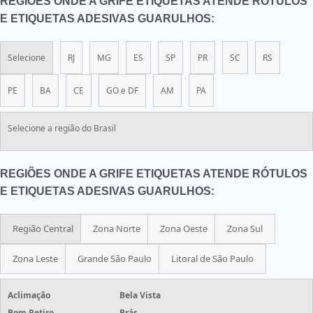
REGIÕES ONDE A GRIFE ETIQUETAS ATENDE RÓTULOS
E ETIQUETAS ADESIVAS GUARULHOS:
Selecione
RJ
MG
ES
SP
PR
SC
RS
PE
BA
CE
GO e DF
AM
PA
Selecione a região do Brasil
REGIÕES ONDE A GRIFE ETIQUETAS ATENDE RÓTULOS
E ETIQUETAS ADESIVAS GUARULHOS:
Região Central
Zona Norte
Zona Oeste
Zona Sul
Zona Leste
Grande São Paulo
Litoral de São Paulo
Aclimação
Bela Vista
Bom Retiro
Brás