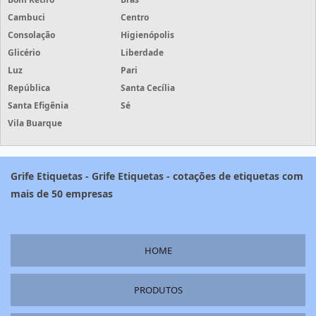
Cambuci
Centro
Consolação
Higienópolis
Glicério
Liberdade
Luz
Pari
República
Santa Cecília
Santa Efigênia
Sé
Vila Buarque
Grife Etiquetas - Grife Etiquetas - cotações de etiquetas com
mais de 50 empresas
HOME
PRODUTOS