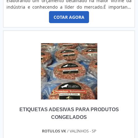
Elaborando um orçamento detalhado na maior vitrine da
certificar de que tudo é de ótima procedência e da garantia
indústria e conhecendo a líder do mercado.É importante
de qualidade. A Etiquetas Camp Label é uma fabricante que
lembrar que o produto deve sempre ser adquirido com
atua há 15 anos em todo o Estado de São Paulo oferecendo
COTAR AGORA
empresas especializadas no segmento. Esse tipo de
máxima excelência em rótulos e etiquetas para indústrias e
cuidado ajuda a garantir a qualidade e durabilidade dos
empresas do setor comercial.
materiais, além de evitar prejuízos com substituições
frequentes de produtos ineficazes. Assim, é possível poupar
gastos desnecessários.MAIS INFORMAÇÕES sOBRE RIBBON
PARA IMPRESSORASe alguém procurar por ribbon para
impressora em uma empresa responsável, acha o site da
FKX Etiquetas e Rótulos. Com grande know-how focado em
etiquetas em branco e etiquetas pré-impressas, oferecendo
o que há de melhor no mercado para cada cliente.Sem
perder o foco em ribbon para impressora, deve-se ter a
exatidão em orçar com empresas que prezam por produtos
e serviços que tenham ótima qualidade e assertividade,
características simples, mas que mostram o
ETIQUETAS ADESIVAS PARA PRODUTOS
comprometimento da empresa com seus clientes.Existem
muitas formas diferentes de demonstrar conhecimento e
CONGELADOS
autoridade em sua área de atuação. Por que a FKX Etiquetas
e Rótulos é a melhor opção no segmento quando buscar
ROTULOS VK
/ VALINHOS - SP
por ribbon para impressora: Equipe treinada e capacitada;