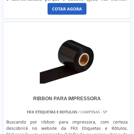
logísticos internos do estabelecimento, sendo aplicado no
COTAR AGORA
controle de estoque e na personalização de produtos.MAIS
INFORMAÇÕES RELEVANTES SOBRE O PRODUTOAlém disso,
optar pela etiqueta também é uma forma de ganhar
agilidade dentro do empreendimento, já que é possível
acoplá-la em rotuladoras. Dessa forma, o processo de
etiquetação dos produtos é muito mais ágil, se comparado
com os métodos de aplicação manuais. Mais do que facilitar
os trâmites internos do setor, a etiqueta é reconhecida pela
ótima qualidade. Ou seja, o adesivo é resistente aos
choques mecânicos, intempéries e corrosão, devido à
confecção em: Couché (papel); BOPP (polipropileno bi
orientado); Poliéster; Papel Térmico; Entre outros.Vale
ressaltar que é possível personalizar a etiqueta, com pré-
impressão numerada, com código de barras, formulário
RIBBON PARA IMPRESSORA
contínuo ou térmica, com aplicação manual ou automática
em qualquer superfície. Outra grande vantagem da
etiqueta adesiva é a excelente aderência aos mais variados
FKX ETIQUETAS E ROTULOS
/ CAMPINAS - SP
materiais.ETIQUETA ADESIVA BRANCA ROLO DE ALTA
Buscando por ribbon para impressora, com certeza
QUALIDADEPara alcançar o melhor resultado é preciso ter
descobrirá no website da FKX Etiquetas e Rótulos.
atenção também ao fornecedor do produto, para se