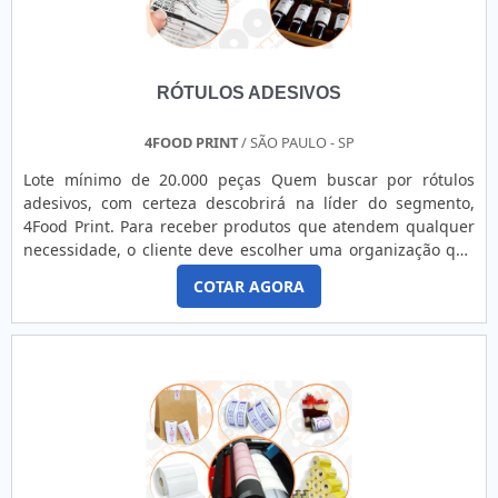
RÓTULOS ADESIVOS
4FOOD PRINT
/ SÃO PAULO - SP
Lote mínimo de 20.000 peças Quem buscar por rótulos
adesivos, com certeza descobrirá na líder do segmento,
4Food Print. Para receber produtos que atendem qualquer
necessidade, o cliente deve escolher uma organização que
se destaque por um bom suporte pré-venda e tenha ampla
COTAR AGORA
experiência no ramo.MAIS DETALHES INTERESSANTES
SOBRE RÓTULOS ADESIVOSQuem precisa de rótulos
adesivos em uma empresa comprometida com seus
serviços, consegue encont...