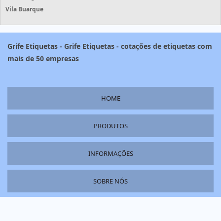
Vila Buarque
Grife Etiquetas - Grife Etiquetas - cotações de etiquetas com
mais de 50 empresas
HOME
PRODUTOS
INFORMAÇÕES
SOBRE NÓS
MAPA DO SITE