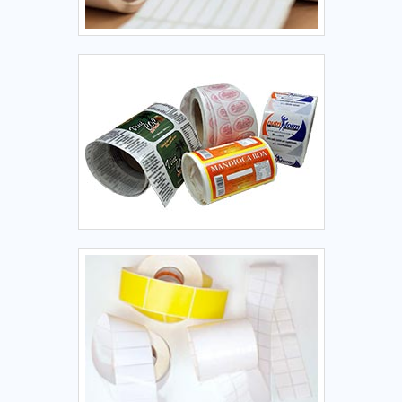
temperaturas – O material BOPP não absorve água e
mantém a aderência e a legibilidade mesmo quando
exposto ao freezer ou gelo. Durabilidade e proteção da
impressão – A etiqueta BOPP suporta atrito, rasgos e
contato com superfícies úmidas sem borrar ou descolar,
garantindo que as informações permaneçam visíveis.
Aderência segura em embalagens plásticas – O adesivo
permanente utilizado no BOPP fixa com eficiência em
embalagens plásticas, filme termoencolhível ou bandejas,
mesmo em ambientes frios. Visual limpo e profissional –
Pode ser impressa em alta definição, com design colorido
ou transparente, agregando valor à embalagem e
transmitindo confiança ao consumidor.