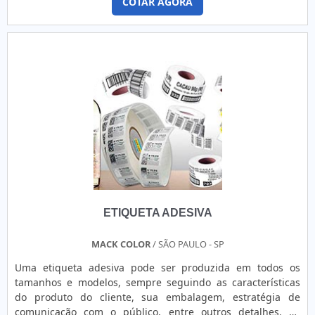
COTAR AGORA
tamanho, a composição e, por vezes, código de barras. E
para deixar as etiquetas presas, usa-se o pino tag preço
que está de acordo com suas qualidades, que consiste em
um acessório que fixa pequenas peças de plástico entre as
etiquetas e o produto.INFORMAÇÕES IMPORTANTES SOBRE
O PRODUTOO pino tag diferenciado é fácil de operar, sem
necessidade de treinamento prévio dos usuários. De forma
intuitiva, aplica-se o item nas etiquetas e produtos de
maneira eficiente e prática. Além disso, o método do pino
tag equivalente aos benefícios é ágil, de modo que o
estabelecimento não gasta muito tempo para fixar as
etiquetas.Isso porque ao adquirir o pino tag econômico em
locais renomados, o cliente tem em mãos um produto com
garantia, além de ter condições especiais de pagamento.
ETIQUETA ADESIVA
Entre outras vantagens, de comprar o pino tag compatível
com o mercado em fabricantes com experiência,
encontram-se: Atendimento personalizado, com dedicação
MACK COLOR
/ SÃO PAULO - SP
ao cliente; Produto fabricado em plástico e metal,
Uma etiqueta adesiva pode ser produzida em todos os
totalmente reciclável; Possibilidade de aplicação manual e
tamanhos e modelos, sempre seguindo as características
também pneumática.PINO TAG PREÇO JUSTO E DE ALTA
do produto do cliente, sua embalagem, estratégia de
QUALIDADEA ETIBAND Indústria e Comércio de Etiquetas
comunicação com o público, entre outros detalhes. As