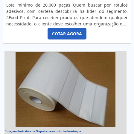
Lote mínimo de 20.000 peças Quem buscar por rótulos
adesivos, com certeza descobrirá na líder do segmento,
4Food Print. Para receber produtos que atendem qualquer
necessidade, o cliente deve escolher uma organização que
se destaque por um bom suporte pré-venda e tenha ampla
COTAR AGORA
experiência no ramo.MAIS DETALHES INTERESSANTES
SOBRE RÓTULOS ADESIVOSQuem precisa de rótulos
adesivos em uma empresa comprometida com seus
serviços, consegue encont...
Imagem ilustrativa de Etiqueta para controle de estoque