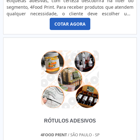
etiquetas adesivas, com certeza descobrirá na líder do
segmento, 4Food Print. Para receber produtos que atendem
qualquer necessidade, o cliente deve escolher uma
organização que se destaque por um bom suporte pré-
COTAR AGORA
venda e tenha ampla experiência no ramo.Quando a
temática é venda de etiquetas adesivas, com a melhor mão
de obra da 4Food Print o cliente obterá assertividade e
comprometime...
RÓTULOS ADESIVOS
4FOOD PRINT
/ SÃO PAULO - SP