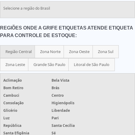
Selecione a região do Brasil
REGIÕES ONDE A GRIFE ETIQUETAS ATENDE ETIQUETA
PARA CONTROLE DE ESTOQUE:
Região Central
Zona Norte
Zona Oeste
Zona Sul
Zona Leste
Grande São Paulo
Litoral de São Paulo
Aclimação
Bela Vista
Bom Retiro
Brás
Cambuci
Centro
Consolação
Higienópolis
Glicério
Liberdade
Luz
Pari
República
Santa Cecília
Santa Efigênia
Sé