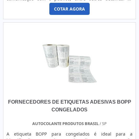
Ltda – EPP é especializada na fabricação e distribuição de
etiquetas podem ser obtidas também em impressoras que
pino tag, e assim possui o produto a pronta entrega para
COTAR AGORA
trabalham no sistema de termotransferência. Para
todo o Brasil. A empresa atende indústrias têxteis,
campanhas promocionais, as etiquetas podem ser
confecções, indústrias farmacêuticas, empresas de
impressas de algumas formas, entre as quais estão:
logística, magazines, entre outras.
Impressão de etiquetas adesivas e....
FORNECEDORES DE ETIQUETAS ADESIVAS BOPP
CONGELADOS
AUTOCOLANTE PRODUTOS BRASIL
/ SP
A etiqueta BOPP para congelados é ideal para a