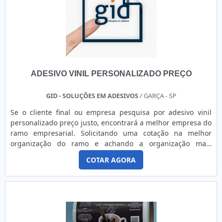
indústrias. Isto porque o adesivo de segurança é um
material feito com qualidade comprovada para ser usado
com os seguintes objetivos:Evitar a violação dos
produtos;Impedir a falsificação de produtos;Garantir a
segurança do consumidor.A Corimpress dispões de um
espaço físico de 1.000m² e atua principalmente junto ao
ramo industrial, fornecendo adesivos industriais, resinados,
ADESIVO VINIL PERSONALIZADO PREÇO
painéis de policarbonato, plaquetas de identificação
patrimonial de alumínio, adesivos de segurança,
envelopamento, sinalização corporativa, rotulagem e muito
GID - SOLUÇÕES EM ADESIVOS
/ GARÇA - SP
soluções que atendem, também, as necessidades de
Se o cliente final ou empresa pesquisa por adesivo vinil
personalização de ambientes corporativos nos segmentos
personalizado preço justo, encontrará a melhor empresa do
comercial, gastronômico, hospitalar, de serviços e eventos.o
ramo empresarial. Solicitando uma cotação na melhor
melhor Lacre de segurança para máquinasCom know-how
organização do ramo e achando a organização mais
adquirido em mais de 30 anos de experiência, investindo
competente do ramo.Quando o assunto é adesivo vinil
em produtos e serviços que atendem as expectativas dos
COTAR AGORA
personalizado preço acessível, com a equipe da GID -
clientes, atuando com fornecedores que prezam pela
Soluções em Adesivos o cliente poderá contar proteção com
qualidade e excelência em seus produtos e atentos às
pagamento acessível.DIFERENCIAIS IMPORTANTES DE
novas tecnologias, a Corimpress é reconhecida pela
ADESIVO VINIL PERSONALIZADO PREÇOA GID - Soluções em
excelente qualidade de seus produtos, pela tecnologia de
Adesivos foca seus recursos em criar para cada cliente uma
última geração empregada e pela agilidade e confiabilidade
estrutura com escritório de alta qualidade onde são
assegurada pelos seus processos produtivos. Solicite já um