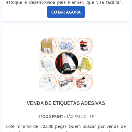
estoque é desenvolvida pela Planner, que visa facilitar a
localização e um amplo controle sobre o armazenamento
COTAR AGORA
geral.O planejamento do endereçamento deve ser realizado
com muito cuidado, de modo, que estejam sempre ao
alcance dos operadores de empilhadeiras. Uma posição de
armazenamento sem etiqueta ou com etiqueta sem
condições de leitura, pode induzir ao erro e
consequentemente a inutilização do espaço, o que pode
acarretar prejuízo a empresa.Solicite um orçamento abaixo
para a etiqueta para controle de estoque!Para mais
informações, baixe o PDF.
VENDA DE ETIQUETAS ADESIVAS
4FOOD PRINT
/ SÃO PAULO - SP
Lote mínimo de 20.000 peças Quem buscar por venda de