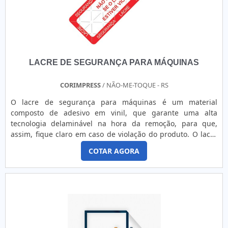
LACRE DE SEGURANÇA PARA MÁQUINAS
CORIMPRESS
/ NÃO-ME-TOQUE - RS
O lacre de segurança para máquinas é um material
composto de adesivo em vinil, que garante uma alta
tecnologia delaminável na hora da remoção, para que,
assim, fique claro em caso de violação do produto. O lacre
tem como maior finalidade assegurar a proteção de
COTAR AGORA
componentes que necessitam de garantia nos mais
variados tipos e setores.o produto garante alta eficiênciaO
produto é capaz de garantir, ainda, uma excelente
conformidade, resistência, confiabilidade de tons de cor,
nitidez, padrão dimensional e estrutura. Além disso,
oferece uma fácil personalização e adequação conforme
cada projeto.O uso destes itens são essenciais para muitas