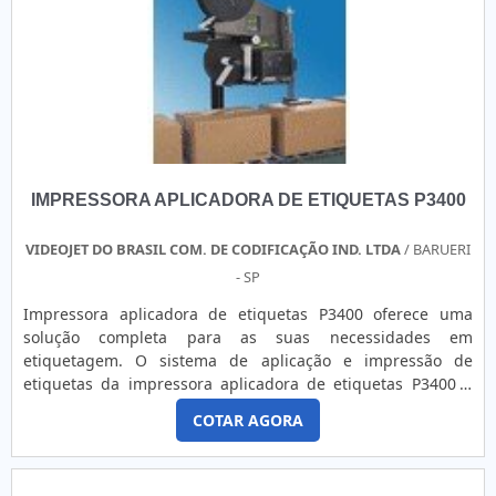
busca comunicação visual. São diversas opções
disponibilizadas, como lonas e películas para portas de
vidro com ótima qualidade e precisão.Se diferenciando
dentro de seu segmento, a empresa consegue também
proporcionar um atendimento cuidadoso e que busca a
satisfação do cliente. A Point Impressões é uma empresa
que tem sido preferência no segmento pela seriedade e
qualidade, que garantem uma entrega de excelência de
IMPRESSORA APLICADORA DE ETIQUETAS P3400
ponta a ponta..
VIDEOJET DO BRASIL COM. DE CODIFICAÇÃO IND. LTDA
/ BARUERI
- SP
Impressora aplicadora de etiquetas P3400 oferece uma
solução completa para as suas necessidades em
etiquetagem. O sistema de aplicação e impressão de
etiquetas da impressora aplicadora de etiquetas P3400 é
fácil de usar, tem baixa manutenção e foi projetada para
COTAR AGORA
oferecer a maior versatilidade em aplicação, tempo e
performance. A Impressora aplicadora de etiquetas P3400
realiza transferência térmica de textos e códigos de barras