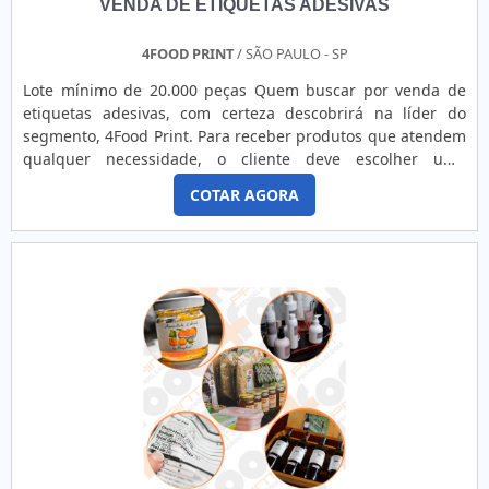
VENDA DE ETIQUETAS ADESIVAS
4FOOD PRINT
/ SÃO PAULO - SP
Lote mínimo de 20.000 peças Quem buscar por venda de
etiquetas adesivas, com certeza descobrirá na líder do
segmento, 4Food Print. Para receber produtos que atendem
qualquer necessidade, o cliente deve escolher uma
organização que se destaque por um bom suporte pré-
COTAR AGORA
venda e tenha ampla experiência no ramo.Quando a
temática é venda de etiquetas adesivas, com a melhor mão
de obra da 4Food Print o cliente obterá assertividade e
comprometime...