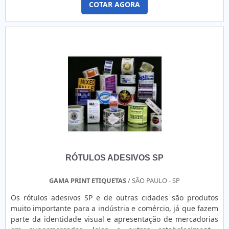
COTAR AGORA
proprio segmento.DETALHES SOBRE RIBBON IMPRESSORA
TÉRMICASe alguém procurar por ribbon impressora térmica
altamente qualificada, acha a Etiquetas Âncora . Com
grande expressão de mercado quando o assunto é
etiquetas adesivas personalizadas e fita gomada,
disponibilizando tudo que há de mais atual para garantir a
qualidade final para cada cliente.Ainda com uma visão
analítica sobre ribbon impressora térmica, deve-se ter a
exatidão em orçar com empresas que prezam por produtos
e serviços que tenham ótima qualidade e assertividade ,
características simples mas que mostram o
comprometimento da empresa com seus clientes.Ainda
focando em ribbon impressora térmica, é importante
buscar uma empresa que tenha produtos e serviços com
RÓTULOS ADESIVOS SP
ótima qualidade e proteção, características simples mas
que mostram o comprometimento da empresa com seus
clientes.ETIQUETAS ÂNCORA , SUA OPÇÃO PARA RIBBON
GAMA PRINT ETIQUETAS
/ SÃO PAULO - SP
IMPRESSORA TÉRMICASaiba porquê a Etiquetas Âncora é a
Os rótulos adesivos SP e de outras cidades são produtos
melhor escolha quando pesquisar por palavra principal da
muito importante para a indústria e comércio, já que fazem
categoria:Comprometedora com os
parte da identidade visual e apresentação de mercadorias
serviços;Responsável;Altamente qualificada;Inovadora