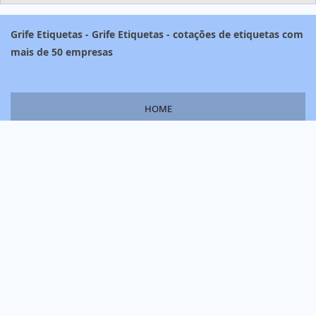
Grife Etiquetas - Grife Etiquetas - cotações de etiquetas com
mais de 50 empresas
HOME
PRODUTOS
INFORMAÇÕES
SOBRE NÓS
MAPA DO SITE
Copyright © Grife Etiquetas. (Lei 9610 de 19/02/1998)