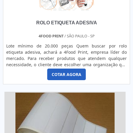
ROLO ETIQUETA ADESIVA
4FOOD PRINT
/ SÃO PAULO - SP
Lote mínimo de 20.000 peças Quem buscar por rolo
etiqueta adesiva, achará a 4Food Print, empresa líder do
mercado. Para receber produtos que atendem qualquer
necessidade, o cliente deve escolher uma organização que
se destaque por um bom suporte pré-venda e tenha ampla
COTAR AGORA
experiência no ramo.Quando a questão é rolo etiqueta
adesiva, na 4Food Print o cliente obterá proteção e
comprometimento com o resultado final.MAIS DETALHES
INTERESSANTES...