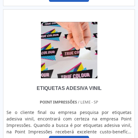
transparente), elas oferecem excelente aderência em
diversas superfícies. Totalmente personalizáveis, as
etiquetas podem incorporar QR codes, códigos de barras,
numeração sequencial, logotipos e outros elementos
específicos, atendendo perfeitamente às necessidades do
cliente. Ao combinar funcionalidade e estética, essas
etiquetas não apenas garantem a integridade da
identificação, mas também conferem um toque de
sofisticação e valor agregado, elevando a percepção do
produto e fortalecendo a marca.
ETIQUETAS ADESIVA VINIL
POINT IMPRESSÕES
/ LEME - SP
Se o cliente final ou empresa pesquisa por etiquetas
adesiva vinil, encontrará com certeza na empresa Point
Impressões. Quando a busca é por etiquetas adesiva vinil,
na Point Impressões receberá excelente custo-benefício