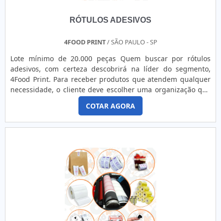
RÓTULOS ADESIVOS
4FOOD PRINT
/ SÃO PAULO - SP
Lote mínimo de 20.000 peças Quem buscar por rótulos
adesivos, com certeza descobrirá na líder do segmento,
4Food Print. Para receber produtos que atendem qualquer
necessidade, o cliente deve escolher uma organização que
se destaque por um bom suporte pré-venda e tenha ampla
COTAR AGORA
experiência no ramo.MAIS DETALHES INTERESSANTES
SOBRE RÓTULOS ADESIVOSQuem precisa de rótulos
adesivos em uma empresa comprometida com seus
serviços, consegue encont...