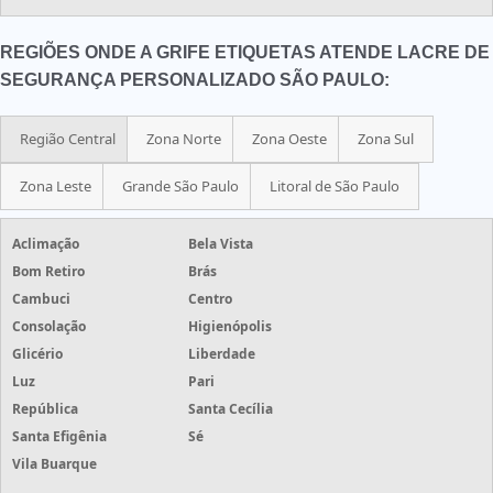
REGIÕES ONDE A GRIFE ETIQUETAS ATENDE LACRE DE
SEGURANÇA PERSONALIZADO SÃO PAULO:
Região Central
Zona Norte
Zona Oeste
Zona Sul
Zona Leste
Grande São Paulo
Litoral de São Paulo
Aclimação
Bela Vista
Bom Retiro
Brás
Cambuci
Centro
Consolação
Higienópolis
Glicério
Liberdade
Luz
Pari
República
Santa Cecília
Santa Efigênia
Sé
Vila Buarque