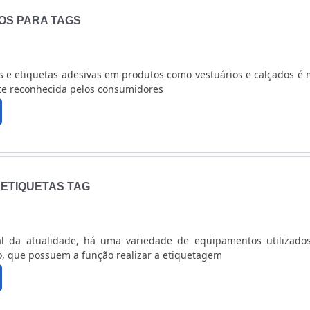
la de etiqueta, inclusive, atualmente existem diversas empresa
OS PARA TAGS
utos e até o desenvolvimento das etiquetas personalizadas. Por esse
ema necessidade que antes de adquirir este produto, o intere
s especializadas no ramo, para ter a certeza e segurança 
lidade para que atinja com perfeição as devidas necessidades. ..
gs e etiquetas adesivas em produtos como vestuários e calçados é 
e reconhecida pelos consumidores
 ETIQUETAS TAG
al da atualidade, há uma variedade de equipamentos utilizado
o, que possuem a função realizar a etiquetagem