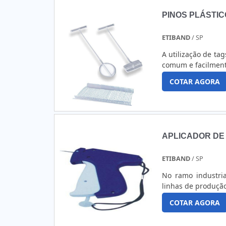
agulha para pisto
PINOS PLÁSTIC
oferecem esses prod
motivo, é de extr
ETIBAND
/ SP
pesquise empresa
equipamento de qua
A utilização de ta
comum e facilment
COTAR AGORA
APLICADOR DE
ETIBAND
/ SP
No ramo industri
linhas de produçã
COTAR AGORA