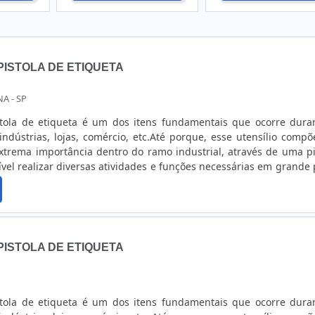
ISTOLA DE ETIQUETA
A - SP
tola de etiqueta é um dos itens fundamentais que ocorre dura
indústrias, lojas, comércio, etc.Até porque, esse utensílio comp
trema importância dentro do ramo industrial, através de uma pi
ível realizar diversas atividades e funções necessárias em grande 
ICAÇÕES DA AGULHA PARA PISTOLA DE ETIQUETA A pistola 
il que serve para aplicar pinos plásticos que fixarão etiquetas e
os variáveis. Por ser leve e anatômica proporciona mais confor
de manuseá-lo com muita praticidade.É justamente por iss
oupas o utilizam para fazer a fixação dasetiquetas de controle ou a
ISTOLA DE ETIQUETA
ecidas como tags.No entanto, esse não é o único setor do comérci
ato, pois a indústriatêxtil em geral, a tapeçaria, dentre tantos o
ciam com o seu usodessas ferramentas. Que por sua vez, po
is características: Fixar etiquetas e tags em artigos de uso ger
tola de etiqueta é um dos itens fundamentais que ocorre dura
de usar; Leve; Design anatômico; Compreende atividades de v