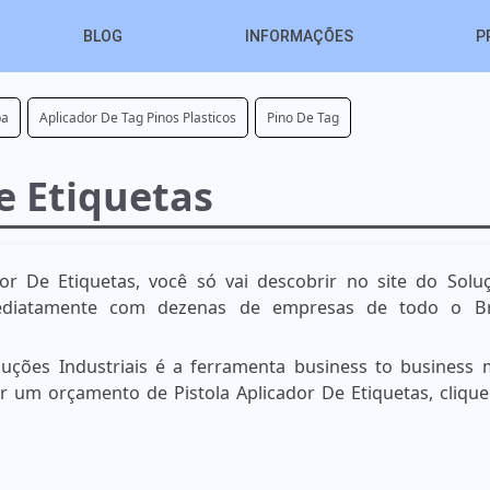
BLOG
INFORMAÇÕES
P
pa
Aplicador De Tag Pinos Plasticos
Pino De Tag
e Etiquetas
or De Etiquetas, você só vai descobrir no site do Solu
mediatamente com dezenas de empresas de todo o Br
uções Industriais é a ferramenta business to business 
zar um orçamento de Pistola Aplicador De Etiquetas, cliqu