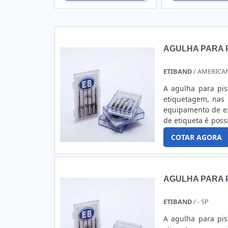
AGULHA PARA P
ETIBAND
/ AMERICAN
A agulha para pis
etiquetagem, nas 
equipamento de ex
de etiqueta é poss
do mercado.APL
COTAR AGORA
equipamento portát
em roupas e tecid
operador, que po
diversas lojas de r
AGULHA PARA P
identificação conh
utiliza esse artef
ETIBAND
/ - SP
também se benefi
dentre as principa
A agulha para pis
portátil; Fácil 