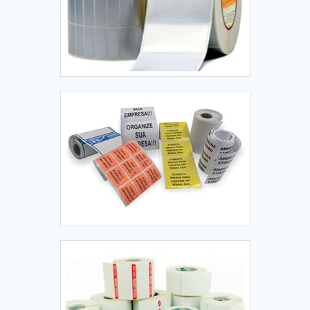
mercadorias para envio. Rastreamento de pacotes usando
códigos de barras ou QR Codes. 5. Benefícios Vantagens
para o Comércio Custo-benefício: Redução de custos
operacionais, já que não exige tinta nem ribbon. Rapidez:
Impressão térmica rápida, ideal para alta demanda no
ponto de venda. Praticidade: Fácil substituição dos rolos de
etiquetas na balança. Versatilidade: Podem ser
personalizadas para atender às necessidades de diferentes
setores. Cumprimento de normas: As etiquetas podem
conter informações obrigatórias para o consumidor, como
peso, preço e validade, seguindo as leis de rotulagem. 6.
Cuidados com o Armazenamento As etiquetas térmicas são
sensíveis a condições ambientais específicas. Para garantir
a durabilidade das etiquetas armazenadas e a qualidade da
impressão, é importante seguir estas orientações: Evitar
exposição ao calor: Manter em ambientes frescos, longe de
luz solar direta ou altas temperaturas. Evitar umidade: O
material pode perder suas propriedades se exposto à água
ou umidade excessiva. Proteger de luz forte: Armazenadas
em locais escuros para evitar escurecimento precoce do
papel térmico. 7. Desvantagens das Etiquetas Térmicas
Durabilidade limitada: Impressões tendem a desbotar com