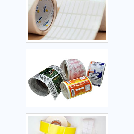
impressão da balança aquece pontos específicos na
etiqueta sensível ao calor, escurecendo o papel e formando
texto, números ou gráficos, como códigos de barras.
Vantagens da impressão térmica direta: Não necessita de
consumíveis extras, como tinta ou ribbon, o que reduz
custos operacionais. Processo rápido e eficiente, ideal para
ambientes de alto volume, como supermercados.
Desvantagens: A impressão pode desbotar com o tempo,
pois é sensível a luz UV, calor, atrito e umidade. Não é ideal
para itens que precisam ser etiquetados e armazenados
por longos períodos. 3. Características das Etiquetas
Térmicas de Balança Material Papel Térmico: Possui uma
camada especial sensível ao calor. Pode ter diferentes
qualidades de impressão e níveis de sensibilidade térmica,
dependendo do fornecedor. Adesivo Adesivo removível:
Permite a remoção da etiqueta sem deixar resíduos (ex.:
frutas ou recipientes reutilizáveis). Adesivo permanente:
Oferece maior aderência para pacotes que devem
permanecer etiquetados por períodos mais longos. É
possível utilizar adesivos específicos para condições
extremas, como etiquetas para produtos refrigerados ou