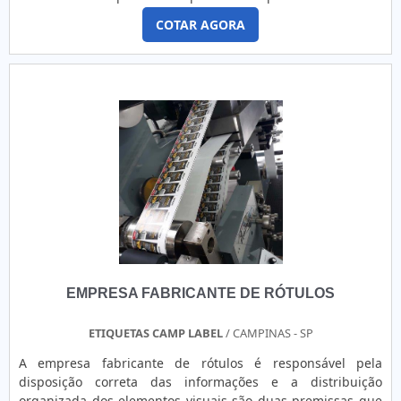
proteção, oferecendo uma camada adicional de confiança e
de papelão usadas em entregas de alimentos, bebidas ou
prevenção contra tentativas de violação ou fraude.
COTAR AGORA
produtos sensíveis. Prevenção de manipulação incorreta:
Essenciais para evitar que pedidos sejam abertos ou
adulterados antes de chegarem ao cliente final. 2. Delivery
de Alimentos Sacos delivery: Utilizadas para lacrar sacos de
comida entregues por restaurantes, lanchonetes ou
aplicativos de entrega (como iFood, Uber Eats, Rappi).
Mensagem típica: “Lacre de Segurança – Produto lacrado
para sua segurança.” Impede que o saco seja aberto
indevidamente durante o transporte. Embalagens de
marmitas/quentinhas: Selos para potes de comida, evitando
derramamento e garantindo a segurança do pedido. 3.
Bebidas e Embalagens de Líquidos Lacre em copos ou
garrafas: Para fechamento de tampas de copos de café,
milkshakes, sucos ou chás. Garante que o cliente final
EMPRESA FABRICANTE DE RÓTULOS
receba o produto intacto. Muito comum no setor de
cafeterias e coquetéis entregues via delivery. 4.
Personalização para Branding e Marketing Etiqueta como
ETIQUETAS CAMP LABEL
/ CAMPINAS - SP
elemento de marca: Empresas usam as etiquetas para
A empresa fabricante de rótulos é responsável pela
incluir o logotipo, mensagens promocionais ou slogans.
disposição correta das informações e a distribuição
Exemplo: “Obrigado por pedir com a gente!” ou “Use o
organizada dos elementos visuais são duas premissas que