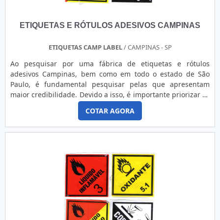
ETIQUETAS E RÓTULOS ADESIVOS CAMPINAS
ETIQUETAS CAMP LABEL
/ CAMPINAS - SP
Ao pesquisar por uma fábrica de etiquetas e rótulos
adesivos Campinas, bem como em todo o estado de São
Paulo, é fundamental pesquisar pelas que apresentam
maior credibilidade. Devido a isso, é importante priorizar as
que produzem de forma personalizada e individualizada,
COTAR AGORA
ou seja, em consonância com as necessidades de cada
cliente.AS PRINCIPAIS CARACTERÍSTICAS DO PRODUTOAs
etiquetas e rótulos adesivos são peças muito utilizadas em
indús...