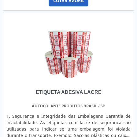
COTAR AGORA
a integridade de produtos e equipamentos, protegendo-os
contra violações, fraudes, pirataria e outras tentativas de
interferência. Os modelos destrutíveis, como casca de ovo,
microesferas de vidro e delamináveis, são projetados para
se fragmentar ao serem removidos, revelando
imediatamente qualquer tentativa de violação. Isso ocorre
porque, ao tentar retirar o lacre, ele se quebra ou se
desintegra, tornando impossível reposicioná-lo ou reutilizá-
lo sem que se evidencie a interferência. Já os lacres
resistentes, como os modelos em Void branco, prata e
holográfico, deixam marcas permanentes na superfície ao
serem manipulados. No caso específico do modelo
**Void**, ao ser removido, o lacre transcreve a palavra
“VOID” de forma visível na superfície, indicando claramente
ETIQUETA ADESIVA LACRE
que o lacre foi violado. Esses lacres são ideais para proteger
ativos valiosos, como mercadorias, contêineres, veículos,
equipamentos eletroeletrônicos, dispositivos médicos e
AUTOCOLANTE PRODUTOS BRASIL
/ SP
outros produtos sensíveis. Eles garantem a integridade dos
1. Segurança e Integridade das Embalagens Garantia de
itens durante todo o ciclo de transporte ou armazenamento,
inviolabilidade: As etiquetas com lacre de segurança são
prevenindo roubo, furto e adulteração. São essenciais para
utilizadas para indicar se uma embalagem foi violada
setores que exigem altos padrões de segurança, controle e
durante o transporte. Exemplo: Sacolas plásticas ou caixas