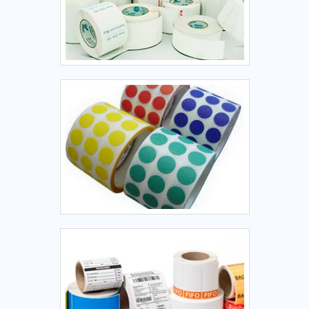
o tempo, especialmente sob luz ou calor extremo. Restrição
de cores: Impressão limitada a apenas uma cor (geralmente
preta). Ambientes extremos: Não ideais para produtos que
passarão por condições severas (exemplo: alta umidade ou
contato direto com líquidos não embalados). 8. Fatores a
Considerar ao Comprar Escolha do tipo de etiqueta: Modelo
da balança: Certificar-se de que o tamanho e o formato da
etiqueta são compatíveis. Qualidade do papel térmico:
Papéis de alta qualidade resultam em melhor legibilidade e
menos resíduos na cabeça de impressão. Tipo de adesivo:
Adesivo removível ou permanente, dependendo do uso.
Dimensão da bobina: Garantir que o diâmetro interno da
bobina seja compatível com o suporte da balança.