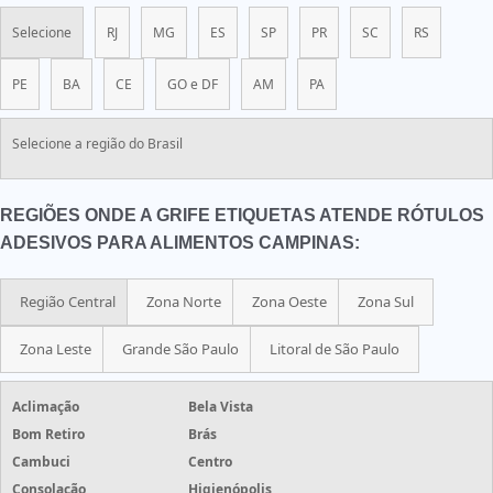
Selecione
RJ
MG
ES
SP
PR
SC
RS
PE
BA
CE
GO e DF
AM
PA
Selecione a região do Brasil
REGIÕES ONDE A GRIFE ETIQUETAS ATENDE RÓTULOS
ADESIVOS PARA ALIMENTOS CAMPINAS:
Região Central
Zona Norte
Zona Oeste
Zona Sul
Zona Leste
Grande São Paulo
Litoral de São Paulo
Aclimação
Bela Vista
Bom Retiro
Brás
Cambuci
Centro
Consolação
Higienópolis