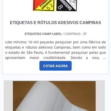
ETIQUETAS E RÓTULOS ADESIVOS CAMPINAS
ETIQUETAS CAMP LABEL
/ CAMPINAS - SP
Lote mínimo: 10 mil peçasAo pesquisar por uma fábrica de
etiquetas e rótulos adesivos Campinas, bem como em todo
o estado de São Paulo, é fundamental pesquisar pelas que
apresentam maior credibilidade. Devido a isso, é
importante priorizar as que produzem de forma
COTAR AGORA
personalizada e individualizada, ou seja, em consonância
com as necessidades de cada cliente.AS PRINCIPAIS
CARACTERÍSTICAS DO PRODUTOAs etiquetas e rótulos
adesivos são peças ...