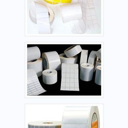
congelados. Formato e Tamanho Geralmente fornecidas em
bobinas (rolos) para facilitar o uso em balanças comerciais.
Disponíveis em diversos tamanhos, como: 40 x 40 mm 60 x
40 mm 80 x 40 mm Outros tamanhos customizados,
dependendo da balança e da quantidade de informações
necessárias na etiqueta. Pré-impressão (opcional) Podem
ser fornecidas brancas ou pré-impressas com: Logotipo da
loja. Nome do estabelecimento. Campos de preenchimento,
como "Peso Líquido", "Preço/Kg", "Validade", etc. 4.
Principais Aplicações Setores de uso Supermercados e
padarias Identificação de produtos frescos, como frutas,
carnes, pães e outros itens vendidos por peso. Impressão
de dados essenciais para o consumidor. Açougues e
Peixarias Rotulagem de cortes de carne, frangos e peixes
embalados. Auxilia no controle de validade e
rastreabilidade de produtos perecíveis. Hortifrútis
Identificação e precificação de itens por peso, como frutas,
legumes e verduras. Indústria Alimentícia Rotulagem de
alimentos processados para venda no varejo, como queijos,
embutidos e frios. Controle por lote e validade. Logística e
Transportes Medição de peso e etiquetagem de