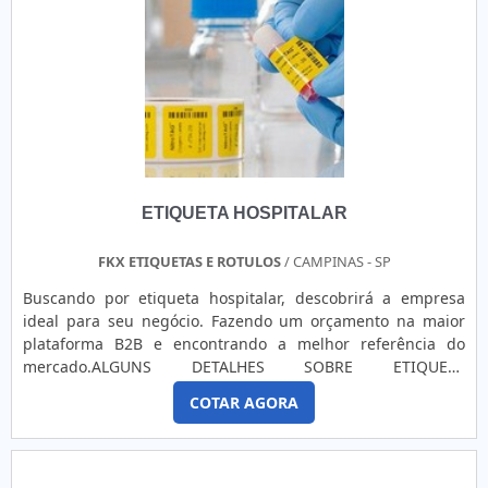
exigem controle rígido de validade, a etiqueta assegura
conformidade com normas regulatórias e maior segurança
ao consumidor. Controle de prazos Permite identificar e
monitorar datas de validade e fabricação com clareza.
Maior segurança ao consumidor Garante que o produto
seja utilizado dentro do período ideal, evitando riscos. Boa
aderência e durabilidade Fixa-se bem em diversas
superfícies e resiste ao manuseio e à umidade. Facilidade
de impressão Compatível com diferentes sistemas de
ETIQUETA HOSPITALAR
impressão para inserção de informações variáveis.
FKX ETIQUETAS E ROTULOS
/ CAMPINAS - SP
Buscando por etiqueta hospitalar, descobrirá a empresa
ideal para seu negócio. Fazendo um orçamento na maior
plataforma B2B e encontrando a melhor referência do
mercado.ALGUNS DETALHES SOBRE ETIQUETA
HOSPITALARQuem está a procura de etiqueta hospitalar em
COTAR AGORA
uma empresa inovadora, descobre a FKX Etiquetas e
Rótulos. Com grande know-how focado em etiquetas em
branco e etiquetas pré-impressas, oferecendo o que há de
melhor no mercado para cada cliente.Sem perder o foco em