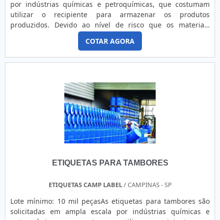
por indústrias químicas e petroquímicas, que costumam
utilizar o recipiente para armazenar os produtos
produzidos. Devido ao nível de risco que os materiais
podem causar tanto à natureza quanto à saúde humana, é
COTAR AGORA
ideal que sejam relatadas com precisão todas as
informações pertinentes. DETALHES FUNDAMENTAIS SOBRE
O MODELOPara que os tambores sejam transportados e
manuseados com se...
ETIQUETAS PARA TAMBORES
ETIQUETAS CAMP LABEL
/ CAMPINAS - SP
Lote mínimo: 10 mil peçasAs etiquetas para tambores são
solicitadas em ampla escala por indústrias químicas e