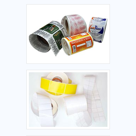
harmonizar com facilidade com os mais variados tipos de
ambientes, bem como com decorações diversificadas. É
composto por: Antena transmissora e receptora; Cabo de
energia blindado; Cabo de dados blindado para
comunicação; Fonte de alimentação.ONDE ENCONTRAR O
PRODUTO COM BOM CUSTO-BENEFÍCIOA Sensor Tag é
especialista na comercialização de sistema antifurto,
oferecendo aos seus clientes produtos da linha EAS dentro
do mais elevado padrão de excelência. Confira..