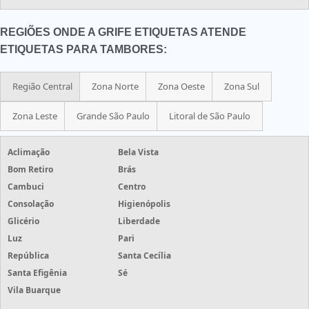
REGIÕES ONDE A GRIFE ETIQUETAS ATENDE
ETIQUETAS PARA TAMBORES:
Região Central
Zona Norte
Zona Oeste
Zona Sul
Zona Leste
Grande São Paulo
Litoral de São Paulo
Aclimação
Bela Vista
Bom Retiro
Brás
Cambuci
Centro
Consolação
Higienópolis
Glicério
Liberdade
Luz
Pari
República
Santa Cecília
Santa Efigênia
Sé
Vila Buarque