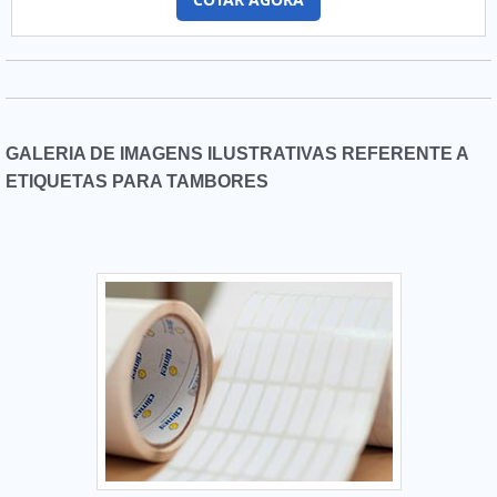
dias atuais, os prejuízos contabilizados por furtos somam
uma das maiores parcelas de prejuízos que uma empresa
pode ter e, por essa razão, realizar o investimento em um
sistema antifurto se revela uma ação não somente
prudente, como inteligente e eficaz.O que pode ser
justificado pelo fato de que, não somente este aparelho
auxilia no combate aos furtos e retoma a lucratividade que
GALERIA DE IMAGENS ILUSTRATIVAS REFERENTE A
seria extraviada, como também se trata de um excelente
ETIQUETAS PARA TAMBORES
investimento, com uma boa relação entre o custo e os
benefícios oferecidos.BENEFÍCIOS OFERECIDOS PELO
SISTEMA ANTIFURTO Cada vez mais empresas do segmento
vestuário têm adotado este sistema, que, de fato, é um
inibidor de furtos, pois, por ficar estrategicamente
posicionado na entrada da loja, gera um alarme quando
alguma mercadoria cruza a sua linha sem ter sido paga, o
que chama a atenção para o infrator, fazendo com que este
pense duas vezes antes de cometer um ato como esse num
local com uma segurança dessas.O sistema antifurto lojas
roupas é também conhecido como Street Line Sensor Tag,
sendo um dos mais indicados para lojas de médio a grande
porte. Conta com um design discreto, o que o faz se