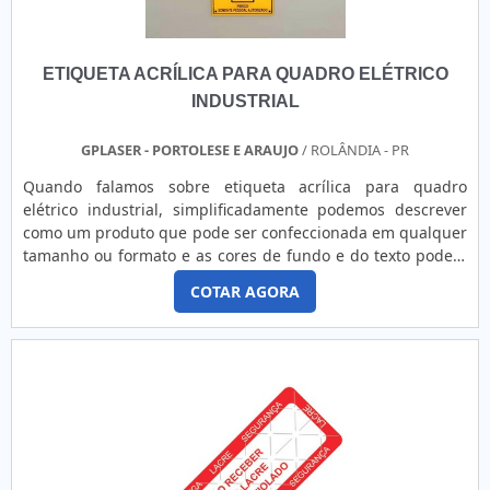
ETIQUETA ACRÍLICA PARA QUADRO ELÉTRICO
INDUSTRIAL
GPLASER - PORTOLESE E ARAUJO
/ ROLÂNDIA - PR
Quando falamos sobre etiqueta acrílica para quadro
elétrico industrial, simplificadamente podemos descrever
como um produto que pode ser confeccionada em qualquer
tamanho ou formato e as cores de fundo e do texto podem
ser escolhidas pelo cliente.MAIS DETALHES IMPORTANTES
COTAR AGORA
SOBRE O PRODUTOProduzido em acrílico cristal sendo
comumente utilizado para identificar e denominar os
produtos, tornando-se imprescindível para segmentos
como fabricantes de máquinas e equipamentos e usinas
hidrelétricas. Etiqueta para quadro elétrico com qualidade
certificada só se encontra na GP Laser - Corte e Gravação a
Laser. Os principais diferenciais estão na lista
abaixo:Versatilidade;Diversas opções de tamanhos, modelos
e cores;Bom custo benefício.É fundamental ressaltar que