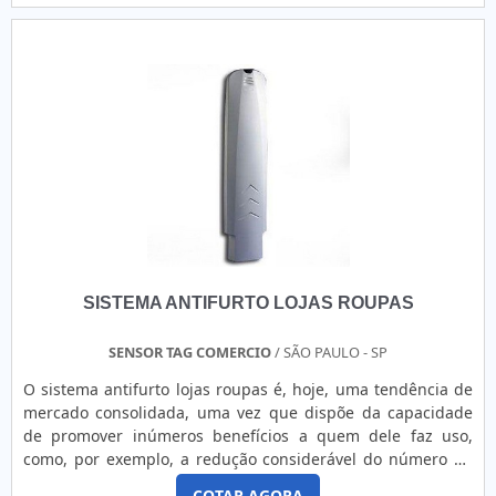
supermercados, padarias, açougues, lojas de departamento
a tecnologia e desenvolvimento no que gera resultado e
e até em indústrias dos mais diversos segmentos.
qualidade para os clientes.QUALIDADE COMPROVADA NO
Subdivisões da área da saúde e suas referidas instituições,
SEGMENTOSomente na GID - Soluções em Adesivos existem
como hospita.
as melhores variedades no segmento quando o assunto for
etiquetas, rótulos, banners e etiquetas com resina. Líder em
qualidade, a empresa oferece uma variedade de itens como
banner grande personalizado e etiquetas em aço escovado
com ótima qualidade e assertividade.Apresentando
produtos de alto padrão, a empresa conta com profissionais
especializados e instalações modernas e em bom estado,
conquistando então a confiança de todos. A GID - Soluções
em Adesivos é uma empresa que tem se destacado no
segmento pela idoneidade em tudo que faz, onde comprova
SISTEMA ANTIFURTO LOJAS ROUPAS
sua essência de trazer o melhor para os parceiros.
SENSOR TAG COMERCIO
/ SÃO PAULO - SP
O sistema antifurto lojas roupas é, hoje, uma tendência de
mercado consolidada, uma vez que dispõe da capacidade
de promover inúmeros benefícios a quem dele faz uso,
como, por exemplo, a redução considerável do número de
furtos ocorridos em um determinado estabelecimento.Nos
COTAR AGORA