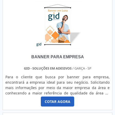
etiqueta hospitalar, na essência da empresa, a mesma deve
prezar pelos produtos e serviços com ótima qualidade e
proteção, características simples, mas que mostram o
comprometimento da empresa com seus clientes.Existem
muitas formas diferentes de demonstrar conhecimento e
autoridade em sua área de atuação. Os motivos pelos quais
a FKX Etiquetas e Rótulos é a melhor opção quando buscar
por palavra etiqueta hospitalar: Equipe treinada e
capacitada; Profissionais com vasta experiência nas diversas
áreas de atuação; Trabalhadores de alta qualidade;
BANNER PARA EMPRESA
Escritório de alta qualidade onde são realizadas as
atividades; Mais de 15 anos no mercado; Equipamentos de
última geração. DIFERENCIAIS PERTINENTES DA
GID - SOLUÇÕES EM ADESIVOS
/ GARÇA - SP
ORGANIZAÇÃOSomente na FKX Etiquetas e Rótulos existe
Para o cliente que busca por banner para empresa,
variedade e qualidade quando o assunto for etiqueta
encontrará a empresa ideal para seu negócio. Solicitando
hospitalar. Com foco na experiência dos clientes, oferece
mais informações por meio da maior empresa da área e
itens variados como etiquetas em branco e ribbon.Tudo isso
conhecendo a maior referência de qualidade da área de
por ser comprometida com os serviços e altamente
atuação.Quando a busca é por banner para empresa, na
qualificada, características possíveis pelo fato de a empresa
COTAR AGORA
GID - Soluções em Adesivos encontramos precisão com
ter escritório de alta qualidade onde são realizadas as
soluções práticas e inovadoras que garantem qualidade em
atividades e mais de 15 anos no mercado. Tudo isso,
todos os serviços prestados.INFORMAÇÕES SOBRE BANNER