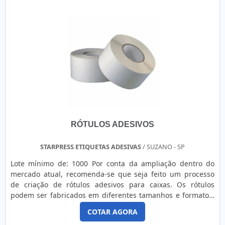
somado a uma equipe treinada e capacitada e profissionais
PARA EMPRESAA GID - Soluções em Adesivos foca sua
eficientes, fecha todo o ciclo de entrega com excelência
estratégia em oferecer aos clientes uma estrutura com
para toda a carteira de clientes.Aproveite a visita para
escritório de alta qualidade onde são realizadas as
acessar o nosso site e saber mais sobre a empresa, nossos
atividades e equipamentos de última geração, tudo isso
serviços e produtos. Se preferir, entre em contato com um
para que se tenha banner para empresa com
dos nossos consultores e solicite um orçamento!.
assertividade.Há muitas maneiras eficientes de uma
empresa demonstrar competência, excelência e destaque
em sua área de atuação. A GID - Soluções em Adesivos se
mostra referência por ter: Soluções práticas e inovadoras
que garantem qualidade em todos os serviços prestados;
Revolução no critério de adesivos; Atendimento de forma
RÓTULOS ADESIVOS
personalizada para cada cliente; Escritório de alta
qualidade onde são realizadas as atividades.Não obstante,
quando falamos em banner para empresa, sempre deve-se
STARPRESS ETIQUETAS ADESIVAS
/ SUZANO - SP
buscar uma empresa que tenha produtos e serviços com
Lote mínimo de: 1000 Por conta da ampliação dentro do
ótima qualidade e precisão, características simples, mas
mercado atual, recomenda-se que seja feito um processo
que mostram o comprometimento da empresa com seus
de criação de rótulos adesivos para caixas. Os rótulos
clientes.Esses e outros motivos são a razão pela qual a GID -
podem ser fabricados em diferentes tamanhos e formatos,
Soluções em Adesivos é uma empresa responsável quando
dependendo da aplicação à qual se destina. Os rótulos
falamos de empresas do segmento de etiquetas, rótulos,
COTAR AGORA
adesivos personalizados podem ser utilizados em
banners e etiquetas com resina. O objetivo é disponibilizar